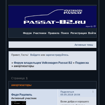
Форум
Участники
Правила
Поиск
Регистрация
Войти
Активные темы
Привет, Гость!
Войдите
или
зарегистрируйтесь
.
»
Форум владельцев Volkswagen Passat B2
»
Подвеска
»
амортизаторы
Страница:
1
амортизаторы
1
Поделиться
Федя Рашпиль
05.05.2019 16:04
Активный участник
Всем добра и хорошего