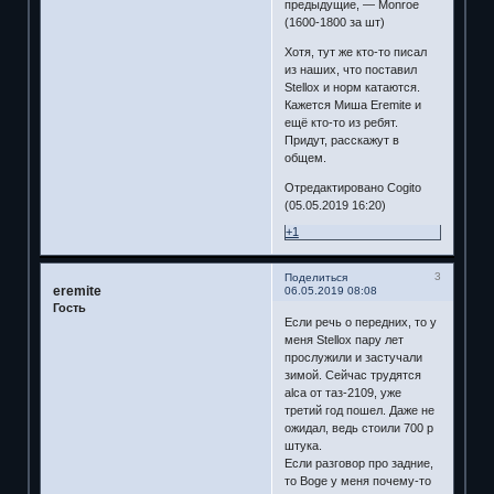
предыдущие, — Monroe
(1600-1800 за шт)
Хотя, тут же кто-то писал
из наших, что поставил
Stellox и норм катаются.
Кажется Миша Eremite и
ещё кто-то из ребят.
Придут, расскажут в
общем.
Отредактировано Cogito
(05.05.2019 16:20)
+1
3
Поделиться
eremite
06.05.2019 08:08
Гость
Если речь о передних, то у
меня Stellox пару лет
прослужили и застучали
зимой. Сейчас трудятся
alca от таз-2109, уже
третий год пошел. Даже не
ожидал, ведь стоили 700 р
штука.
Если разговор про задние,
то Boge у меня почему-то