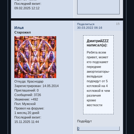
Последний визит:
09.02.2025 12:12
15
Поделиться
Илья
30.03.2022 06:16
Старожил
ДмитрийZZZ
написал(а):
Ребята всем
привет, может
кто подскажет
передние
амортизаторы-
вкладыши
подоидут от 5
Откуда:
Краснодар
котловой на 4
Зарегистрирован
: 14.05.2014
Приглашений:
0
котловой в чем
Сообщений:
3726
различия
Уважение:
+492
кроме
Пол:
Мужской
жесткости
Провел на форуме:
1 месяц 20 дней
Последний визит:
Подойдут
15.11.2025 11:44
0