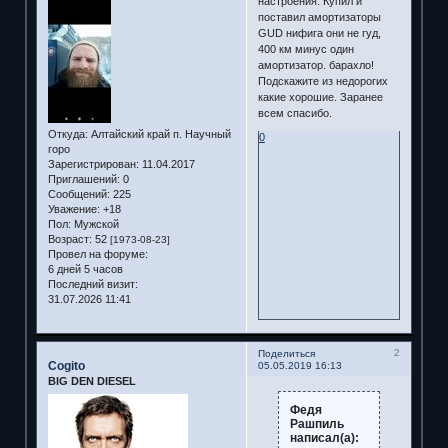
настроения. Купил и
поставил амортизаторы
GUD нифига они не гуд,
400 км минус один
амортизатор. барахло!
Подскажите из недорогих
какие хорошие. Заранее
всем спасибо.
Откуда:
Алтайский край п. Научный
0
горо
Зарегистрирован
: 11.04.2017
Приглашений:
0
Сообщений:
225
Уважение:
+18
Пол:
Мужской
Возраст:
52
[1973-08-23]
Провел на форуме:
6 дней 5 часов
Последний визит:
31.07.2026 11:41
2
Поделиться
Cogito
05.05.2019 16:13
BIG DEN DIESEL
Федя
Рашпиль
написал(а):