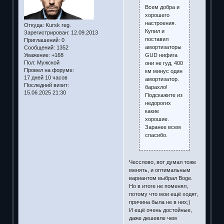
Всем добра и
хорошего
настроения.
Откуда:
Kursk reg.
Купил и
Зарегистрирован
: 12.09.2013
поставил
Приглашений:
0
амортизаторы
Сообщений:
1352
GUD нифига
Уважение:
+168
Пол:
Мужской
они не гуд, 400
Провел на форуме:
км минус один
17 дней 10 часов
амортизатор.
Последний визит:
барахло!
15.06.2025 21:30
Подскажите из
недорогих
какие
хорошие.
Заранее всем
спасибо.
Чесслово, вот думал тоже
менять, и оптимальным
вариантом выбрал Boge.
Но в итоге не поменял,
потому что мои ещё ходят,
причина была не в них;)
И ещё очень достойные,
даже дешевле чем