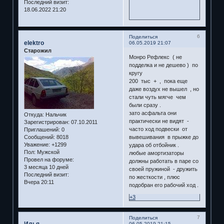
Последний визит:
18.06.2022 21:20
6
Поделиться
elektro
06.05.2019 21:07
Старожил
Монро Рефлекс ( не
подделка и не дешево ) по
кругу
200 тыс + , пока еще
даже воздух не вышел , но
стали чуть мягче чем
были сразу .
зато асфальта они
Откуда:
Нальчик
практически не видят -
Зарегистрирован
: 07.10.2011
часто ход подвески от
Приглашений:
0
Сообщений:
8018
вывешивания в прыжке до
Уважение:
+1299
удара об отбойник .
Пол:
Мужской
любые амортизаторы
Провел на форуме:
должны работать в паре со
3 месяца 10 дней
своей пружиной - дружить
Последний визит:
по жесткости , плюс
Вчера 20:11
подобран его рабочий ход .
+3
7
Поделиться
06.05.2019 21:15