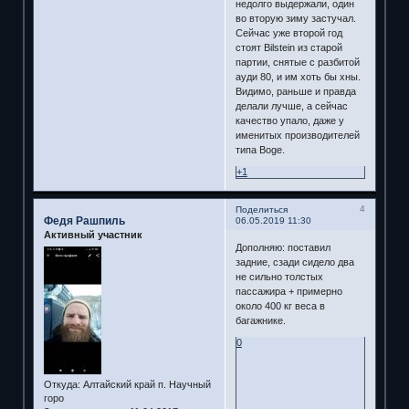
недолго выдержали, один
во вторую зиму застучал.
Сейчас уже второй год
стоят Bilstein из старой
партии, снятые с разбитой
ауди 80, и им хоть бы хны.
Видимо, раньше и правда
делали лучше, а сейчас
качество упало, даже у
именитых производителей
типа Boge.
+1
4
Поделиться
Федя Рашпиль
06.05.2019 11:30
Активный участник
Дополняю: поставил
задние, сзади сидело два
не сильно толстых
пассажира + примерно
около 400 кг веса в
багажнике.
0
Откуда:
Алтайский край п. Научный
горо