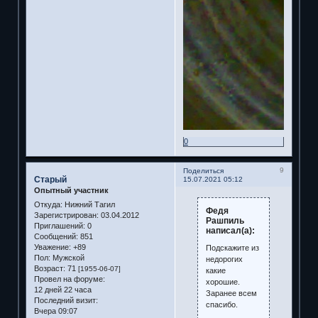
0
9
Поделиться
Старый
15.07.2021 05:12
Опытный участник
Откуда:
Нижний Тагил
Федя
Зарегистрирован
: 03.04.2012
Рашпиль
Приглашений:
0
написал(а):
Сообщений:
851
Уважение:
+89
Подскажите из
Пол:
Мужской
недорогих
Возраст:
71
[1955-06-07]
какие
Провел на форуме:
хорошие.
12 дней 22 часа
Заранее всем
Последний визит:
спасибо.
Вчера 09:07