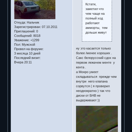
Кстати,
заметил что
чем чаще на
полный ход
Откуда:
Нальчик
работают
Зарегистрирован
: 07.10.2011
амморты, тем
Приглашений:
0
дольше живут
Сообщений:
8018
Уважение:
+1299
Пол:
Мужской
ну это касается только
Провел на форуме:
более /менее хороших .
3 месяца 10 дней
Последний визит:
Сакс белорусский сдох на
Вчера 20:11
первом лежачем менте у
кента .
а Монро умеет
складываться прежде чем
внутри него клапана
сорвутся ( я проверил
неоднократно ) так что
диски от БНВ не
выдерживают ))