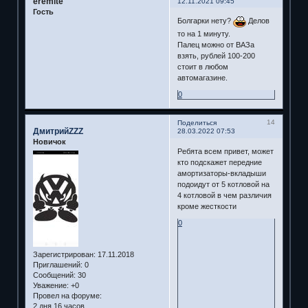
eremite
12.11.2021 09:45
Гость
Болгарки нету?
Делов
то на 1 минуту.
Палец можно от ВАЗа
взять, рублей 100-200
стоит в любом
автомагазине.
0
14
Поделиться
ДмитрийZZZ
28.03.2022 07:53
Новичок
Ребята всем привет, может
кто подскажет передние
амортизаторы-вкладыши
подоидут от 5 котловой на
4 котловой в чем различия
кроме жесткости
0
Зарегистрирован
: 17.11.2018
Приглашений:
0
Сообщений:
30
Уважение:
+0
Провел на форуме:
2 дня 16 часов