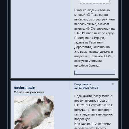
Сколько людей, столько
мнений. 😊 Тоже сидел
выбирал, смотрел рейтинги
всевозможные, аж мозг
вскипел😂 Остановился на
SACHS масляных по кругу.
Передние из Турции,
задние из Германии.
Дороговато, конечно, но
это ведь главная деталь в
подвеске. Если мои BOGE
окажутся убитыми-
придётся брать...
0
10
Поделиться
nosferatuwin
12.11.2021 08:03
Опытный участник
Подскажите, ест у меня 2
новых амортизатора от
ВАЗ 2109 Finwhale 120211
получается они подходят
как вкладыши в переднюю
подвеску?
Или где-то, что-то нужно
переделывать будет?