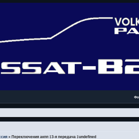
Фо
ссия
»
Переключения акпп ‡3-я передача ‡undefined