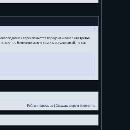
1
онаблюдал как переключаются передачи и понял что третья
е не крутил. Возможно можно помочь регулировкой, но как
Рейтинг форумов
|
Создать форум бесплатно