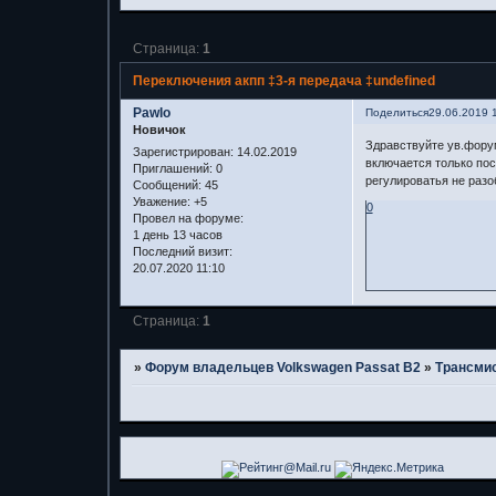
Страница:
1
Переключения акпп ‡3-я передача ‡undefined
Pawlo
Поделиться
29.06.2019 
Новичок
Здравствуйте ув.фору
Зарегистрирован
: 14.02.2019
включается только пос
Приглашений:
0
регулироватья не разо
Сообщений:
45
Уважение:
+5
0
Провел на форуме:
1 день 13 часов
Последний визит:
20.07.2020 11:10
Страница:
1
»
Форум владельцев Volkswagen Passat B2
»
Трансми