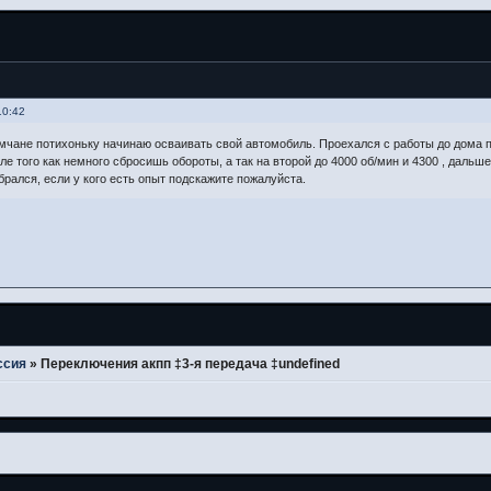
10:42
мчане потихоньку начинаю осваивать свой автомобиль. Проехался с работы до дома п
ле того как немного сбросишь обороты, а так на второй до 4000 об/мин и 4300 , дальш
брался, если у кого есть опыт подскажите пожалуйста.
ссия
»
Переключения акпп ‡3-я передача ‡undefined