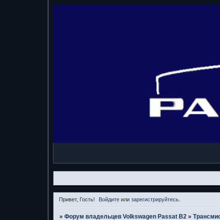
Привет, Гость!
Войдите
или
зарегистрируйтесь
.
»
Форум владельцев Volkswagen Passat B2
»
Трансми