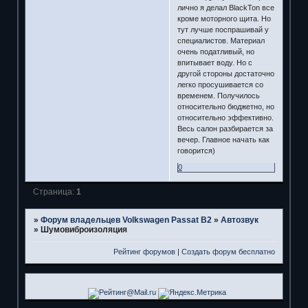
лично я делал BlackTon все
кроме моторного щита. Но
тут лучше поспрашивай у
специалистов. Материал
очень податливый, но
впитывает воду. Но с
другой стороны достаточно
легко просушивается со
временем. Получилось
относительно бюджетно, но
относительно эффективно.
Весь салон разбирается за
вечер. Главное начать как
говорится)
0
Страница:
1
»
Форум владельцев Volkswagen Passat B2
»
Автозвук
»
Шумовиброизоляция
Рейтинг форумов
|
Создать форум бесплатно