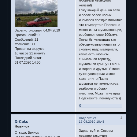
любители немецкого
железа!)
Езжу каждый день на авто
и после более новых
иномарок поездив понимаю
что комфорта в Пасике не
много из-за шумоизоляции,
Зарегистрирован
: 04.04.2019
особенно после 100км/ч.
Приглашений:
0
Хотел бы услышать кто
Сообщений:
21
Уважение:
+1
обесшумливал наши авто,
Провел на форуме:
сколько надо материала,
16 часов 21 минуту
какие есть нюансы,
Последний визит:
снимали ли торпеду,
31.07.2020 14:50
шумили ли крышу? Очень
интересно друзья! У меня
кузов универсал и мне
кажется что Пасик
шумится не тяжело из-за
разборки и сборки
пластика. Может и не прав!
Подскажите, пожалуйста!))
0
2
Поделиться
DrCoks
17.08.2019 18:43
Новичок
Здраствуйте. Совсем
Откуда:
Брянск
недавно закончил
Зарегистрирован
: 28.03.2018