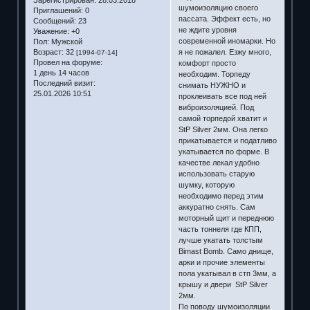
шумоизоляцию своего
Приглашений:
0
пассата. Эффект есть, но
Сообщений:
23
не ждите уровня
Уважение:
+0
современной иномарки. Но
Пол:
Мужской
Возраст:
32
я не пожалел. Езжу много,
[1994-07-14]
Провел на форуме:
комфорт просто
1 день 14 часов
необходим. Торпеду
Последний визит:
снимать НУЖНО и
25.01.2026 10:51
проклеивать все под ней
виброизоляцией. Под
самой торпедой хватит и
StP Silver 2мм. Она легко
прикатывается и податливо
укатывается по форме. В
качестве лекал удобно
использовать старую
шумку, которую
необходимо перед этим
аккуратно снять. Сам
моторный щит и переднюю
часть тоннеля где КПП,
лучше укатать толстым
Bimast Bomb. Само днище,
арки и прочие элементы
пола укатывал в стп 3мм, а
крышу и двери StP Silver
2мм.
По поводу шумоизоляции