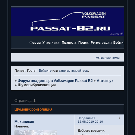
Форум
Участники
Правила
Поиск
Регистрация
Войти
Активные темы
Привет, Гость!
Войдите
или
зарегистрируйтесь
.
»
Форум владельцев Volkswagen Passat B2
»
Автозвук
»
Шумовиброизоляция
Страница:
1
Шумовиброизоляция
1
Поделиться
Механикин
12.08.2019 22:10
Новичок
Доброго времени,