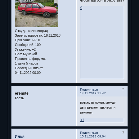
чтобы три болта открутить?
0
Откуда:
калининград
Зарегистрирован
: 18.11.2018
Приглашений:
0
Сообщений:
100
Уважение:
+2
Пол:
Мужской
Провел на форуме:
1 день 5 часов
Последний визит:
04.11.2022 00:00
2
Поделиться
eremite
14.11.2019 21:47
Гость
воткнуть ломик между
двигателем, шкивом и
ремнем.
+1
3
Поделиться
Илья
15.11.2019 09:04