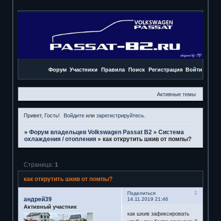
Форум
Участники
Правила
Поиск
Регистрация
Войти
Активные темы
Привет, Гость!
Войдите
или
зарегистрируйтесь
.
»
Форум владельцев Volkswagen Passat B2
»
Система
охлаждения / отопления
»
как открутить шкив от помпы?
Страница:
1
как открутить шкив от помпы?
1
Поделиться
андрей39
14.11.2019 21:46
Активный участник
как шкив зафиксировать