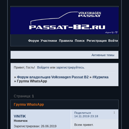
Форум
Участники
Правила
Поиск
Регистрация
Войти
Активные темы
Привет, Гость!
Войдите
или
зарегистрируйтесь
.
»
Форум владельцев Volkswagen Passat B2
»
#Курилка
»
Группа WhatsApp
Страница:
1
Группа WhatsApp
1
Поделиться
ViNiTiK
14.11.2019 23:18
Новичок
Всем привет.
Зарегистрирован
: 26.06.2019