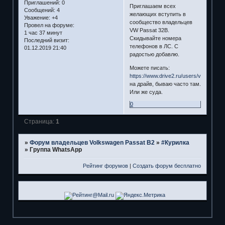
Приглашений:
0
Приглашаем всех
Сообщений:
4
желающих вступить в
Уважение:
+4
сообщество владельцев
Провел на форуме:
VW Passat 32B.
1 час 37 минут
Скидывайте номера
Последний визит:
телефонов в ЛС. С
01.12.2019 21:40
радостью добавлю.
Можете писать:
https://www.drive2.ru/users/vinitik/
на драйв, бываю часто там.
Или же суда.
0
Страница:
1
»
Форум владельцев Volkswagen Passat B2
»
#Курилка
»
Группа WhatsApp
Рейтинг форумов
|
Создать форум бесплатно