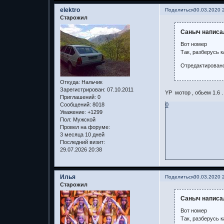
elektro
Поделиться
30.03.2020 
Старожил
Саныч написал
Вот номер
Так, разберусь 
Отредактировано
Откуда:
Нальчик
Зарегистрирован
: 07.10.2011
YP мотор , обьем 1.6 .
Приглашений:
0
Сообщений:
8018
0
Уважение:
+1299
Пол:
Мужской
Провел на форуме:
3 месяца 10 дней
Последний визит:
29.07.2026 20:38
Илья
Поделиться
30.03.2020 
Старожил
Саныч написал
Вот номер
Так, разберусь 