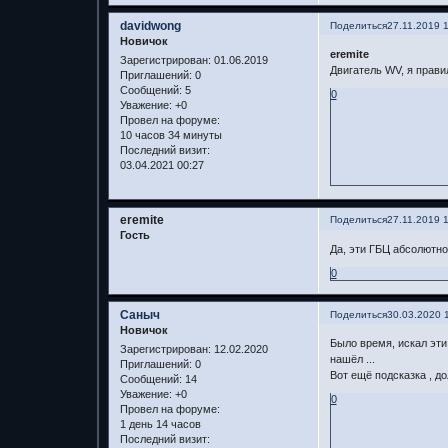
davidwong
Поделиться
27.11.2019 
Новичок
eremite
Зарегистрирован
: 01.06.2019
Двигатель WV, я прави
Приглашений:
0
Сообщений:
5
0
Уважение:
+0
Провел на форуме:
10 часов 34 минуты
Последний визит:
03.04.2021 00:27
eremite
Поделиться
27.11.2019 
Гость
Да, эти ГБЦ абсолютно
0
Саныч
Поделиться
30.03.2020 
Новичок
Было время, искал эти 
Зарегистрирован
: 12.02.2020
нашёл ...
Приглашений:
0
Вот ещё подсказка , д
Сообщений:
14
Уважение:
+0
0
Провел на форуме:
1 день 14 часов
Последний визит: