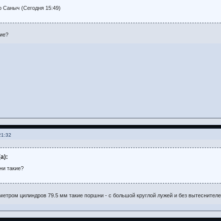
 Саныч (Сегодня 15:49)
кие?
21:32
а):
ни такие?
метром цилиндров 79.5 мм такие поршни - с большой круглой лужей и без вытеснителе