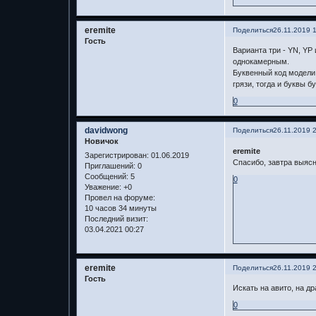
eremite
Поделиться
26.11.2019 
Гость
Варианта три - YN, YP
однокамерным.
Буквенный код модели 
грязи, тогда и буквы б
0
davidwong
Поделиться
26.11.2019 
Новичок
eremite
Зарегистрирован
: 01.06.2019
Спасибо, завтра выясн
Приглашений:
0
Сообщений:
5
0
Уважение:
+0
Провел на форуме:
10 часов 34 минуты
Последний визит:
03.04.2021 00:27
eremite
Поделиться
26.11.2019 
Гость
Искать на авито, на др
0