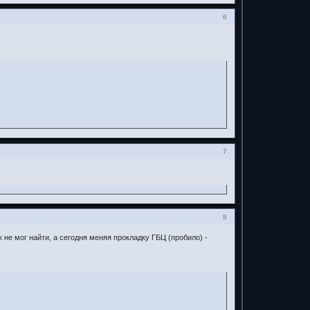
6
7
8
к не мог найти, а сегодня меняя прокладку ГБЦ (пробило) -