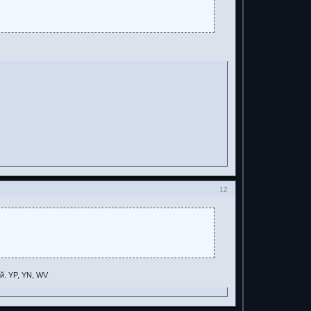
12
й. YP, YN, WV