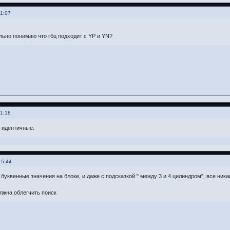
11:07
льно понимаю что гбц подходит с YP и YN?
11:18
 идентичные.
15:44
буквенные значения на блоке, и даже с подсказкой " между 3 и 4 цилиндром", все ника
олжна облегчить поиск