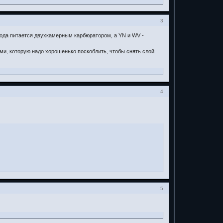
3
авода питается двухкамерным карбюратором, а YN и WV -
ми, которую надо хорошенько поскоблить, чтобы снять слой
4
5