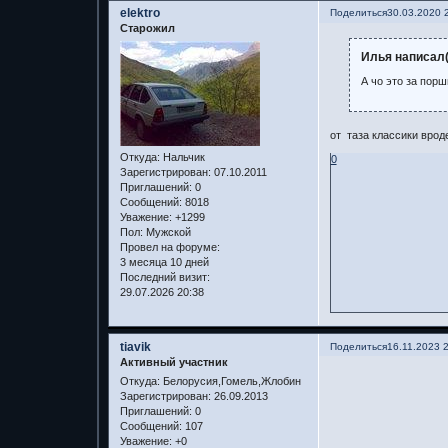
elektro
Поделиться
30.03.2020 
Старожил
Илья написал(
А чо это за порш
от таза классики врод
Откуда:
Нальчик
0
Зарегистрирован
: 07.10.2011
Приглашений:
0
Сообщений:
8018
Уважение:
+1299
Пол:
Мужской
Провел на форуме:
3 месяца 10 дней
Последний визит:
29.07.2026 20:38
tiavik
Поделиться
16.11.2023 
Активный участник
Откуда:
Белорусия,Гомель,Жлобин
Зарегистрирован
: 26.09.2013
Приглашений:
0
Сообщений:
107
Уважение:
+0