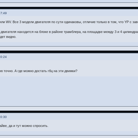
17:49
 или WV. Все 3 модели двигателя по сути одинаковы, отличие только в том, что YP с з
двигателя находится на блоке в районе трамблера, на площадке между 3 и 4 цилиндра
удет видно.
20:24
ю точно. А где можно достать гбц на эти движки?
20:30
айве, да и тут можно спросить.