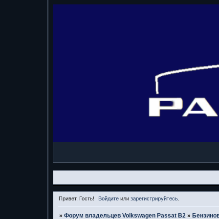
Привет, Гость!
Войдите
или
зарегистрируйтесь
.
»
Форум владельцев Volkswagen Passat B2
»
Бензино