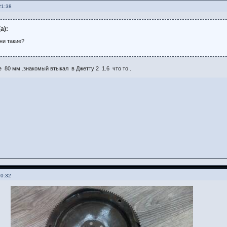
21:38
а):
ни такие?
е 80 мм .знакомый втыкал в Джетту 2 1.6 что то .
20:32