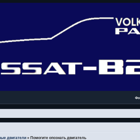
Фо
вые двигатели
»
Помогите опознать двигатель