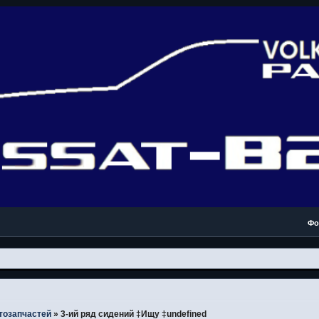
Фо
тозапчастей
»
3-ий ряд сидений ‡Ищу ‡undefined