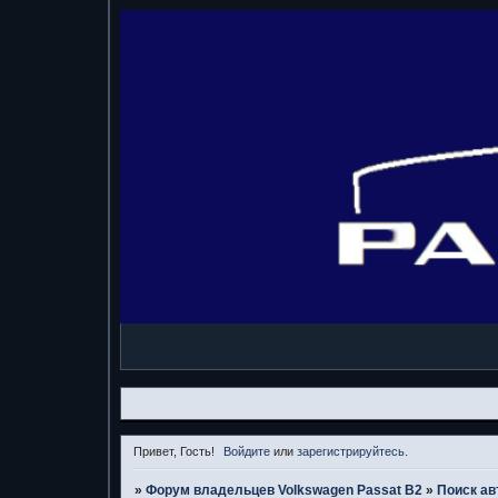
Привет, Гость!
Войдите
или
зарегистрируйтесь
.
»
Форум владельцев Volkswagen Passat B2
»
Поиск ав