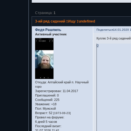
Страница:
1
3-ий ряд сидений ‡Ищу ‡undefined
Федя Рашпиль
Поделиться
14.01.2020 
Активный участник
Куплю 3-й ряд сидений
0
Откуда:
Алтайский край п. Научный
горо
Зарегистрирован
: 11.04.2017
Приглашений:
0
Сообщений:
225
Уважение:
+18
Пол:
Мужской
Возраст:
52
[1973-08-23]
Провел на форуме:
6 дней 5 часов
Последний визит:
31.07.2026 11:41