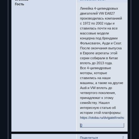
Гость
Линейка 4-цилиндровых
двигателей VW EA827
производилась компанией
с 1972 по 2002 годы и
ставилась почти на все
массовые модели
концерна под брендами
Фольксваген, Ауди и Сеат.
После окончания выпуска
в Европе агрегаты этой
серии собирали в Китае
вплоть до 2013 года.
Все 4-цилиндровые
моторы, которые
ставились на наши
машины, а также на другие
Audi и VW вплоть до
четвертого поколения,
принадлежат к этому
семейству. Нашел
интересную статью об
истории этой платформы:
https://otoba.ru/dvigatel/vw/ea827.html
0
2
Поделиться