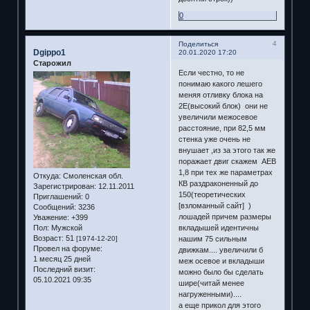
0
4
Поделиться
Dgippo1
20.01.2020 17:20
Старожил
Если честно, то не
понимаю какого лешего
меняя отливку блока на
2Е(высокий блок) они не
увеличили межосевое
расстояние, при 82,5 мм
стенка уже очень не
внушает ,из за этого так же
поражает двиг скажем АЕВ
1,8 при тех же параметрах
Откуда:
Смоленская обл.
КВ раздраконенный до
Зарегистрирован
: 12.11.2011
150(теоретических
Приглашений:
0
[взломанный сайт] )
Сообщений:
3236
лошадей причем размеры
Уважение:
+399
вкладышей идентичны
Пол:
Мужской
Возраст:
51
нашим 75 сильным
[1974-12-20]
Провел на форуме:
движкам.... увеличили б
1 месяц 25 дней
меж осевое и вкладыши
Последний визит:
можно было бы сделать
05.10.2021 09:35
шире(читай менее
нагруженными)....
а еще прикол для этого