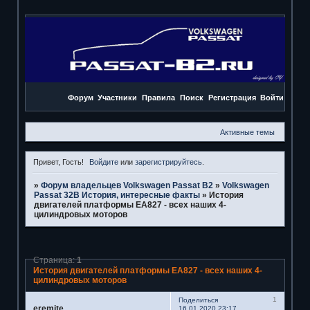
Форум
Участники
Правила
Поиск
Регистрация
Войти
Активные темы
Привет, Гость!
Войдите
или
зарегистрируйтесь
.
»
Форум владельцев Volkswagen Passat B2
»
Volkswagen
Passat 32B История, интересные факты
»
История
двигателей платформы ЕА827 - всех наших 4-
цилиндровых моторов
Страница:
1
История двигателей платформы ЕА827 - всех наших 4-
цилиндровых моторов
1
Поделиться
eremite
16.01.2020 23:17