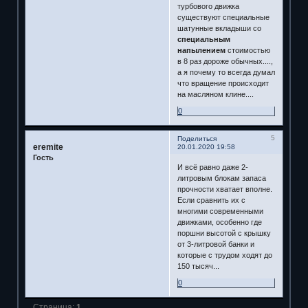
турбового движка
существуют специальные
шатунные вкладыши со
специальным
напылением
стоимостью
в 8 раз дороже обычных....,
а я почему то всегда думал
что вращение происходит
на масляном клине....
0
5
Поделиться
eremite
20.01.2020 19:58
Гость
И всё равно даже 2-
литровым блокам запаса
прочности хватает вполне.
Если сравнить их с
многими современными
движками, особенно где
поршни высотой с крышку
от 3-литровой банки и
которые с трудом ходят до
150 тысяч...
0
Страница:
1