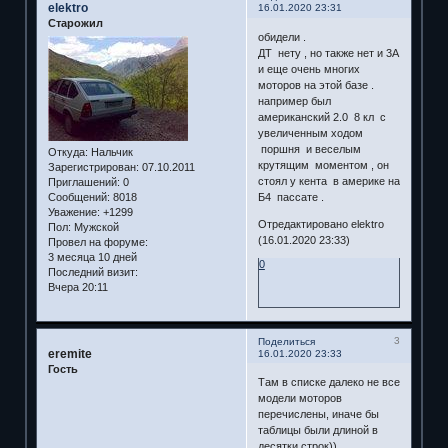
elektro
16.01.2020 23:31
Старожил
обидели .
ДТ нету , но также нет и 3А
и еще очень многих
моторов на этой базе .
например был
американский 2.0 8 кл с
увеличенным ходом
поршня и веселым
Откуда:
Нальчик
крутящим моментом , он
Зарегистрирован
: 07.10.2011
стоял у кента в америке на
Приглашений:
0
Сообщений:
8018
Б4 пассате .
Уважение:
+1299
Отредактировано elektro
Пол:
Мужской
(16.01.2020 23:33)
Провел на форуме:
3 месяца 10 дней
0
Последний визит:
Вчера 20:11
3
Поделиться
eremite
16.01.2020 23:33
Гость
Там в списке далеко не все
модели моторов
перечислены, иначе бы
таблицы были длиной в
десятки строк))