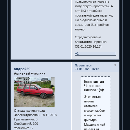
поэкспериментировать
могу отдать просто так. А
вот 1b3 с такой же
проставкой едет отлично.
Но в однокамерные и
врезаться без проблем
можно.
Отредактировано
Константин Черненко
(31.01.2020 16:18)
+1
3
Поделиться
андрей39
31.01.2020 16:45
Активный участник
Константин
Черненко
написал(а):
Это чистая
шляпа,
ставится
между карбом
Откуда:
калининград
Зарегистрирован
: 18.11.2018
и корпусом
Приглашений:
0
фильтра.
Сообщений:
100
Машина с ней
Уважение:
+2
не едет от