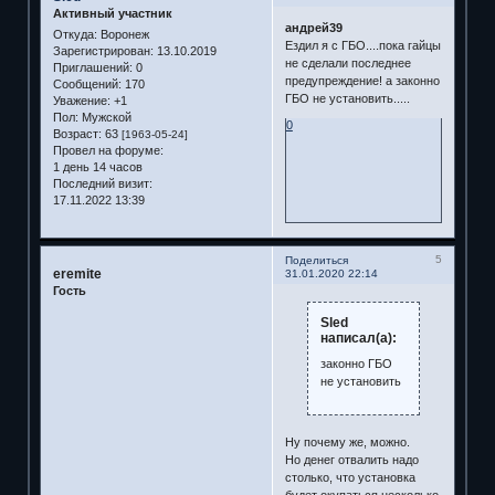
Активный участник
андрей39
Откуда:
Воронеж
Ездил я с ГБО....пока гайцы
Зарегистрирован
: 13.10.2019
не сделали последнее
Приглашений:
0
предупреждение! а законно
Сообщений:
170
ГБО не установить.....
Уважение:
+1
Пол:
Мужской
0
Возраст:
63
[1963-05-24]
Провел на форуме:
1 день 14 часов
Последний визит:
17.11.2022 13:39
5
Поделиться
eremite
31.01.2020 22:14
Гость
Sled
написал(а):
законно ГБО
не установить
Ну почему же, можно.
Но денег отвалить надо
столько, что установка
будет окупаться несколько