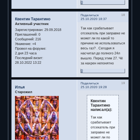
0
18
Поделиться
Квентин Тарантино
25.10.2020 18:37
Активный участник
Так как срабатывает
Зарегистрирован
: 29.09.2018
отсекатель при заправке не
Приглашений:
0
может ли по какой то
Сообщений:
216
причине не использоваться
Уважение:
+4
весь газ? . Сегодня я
Провел на форуме:
насчитал до полного 24л
2 дня 23 часа
Последний визит:
вышло. Перед этим 27. Чё
28.10.2022 13:22
за нахрен непонятно
0
19
Поделиться
Илья
25.10.2020 19:28
Старожил
Квентин
Тарантино
написал(а):
Так как
срабатывает
отсекатель при
заправке не
может ли по