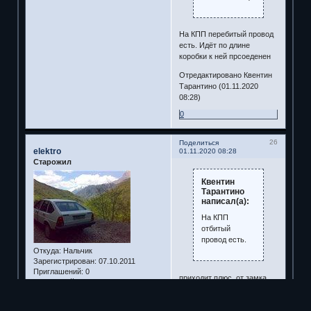
На КПП перебитый провод
есть. Идёт по длине
коробки к ней прсоеденен
Отредактировано Квентин
Тарантино (01.11.2020
08:28)
0
26
Поделиться
elektro
01.11.2020 08:28
Старожил
Квентин
Тарантино
написал(а):
На КПП
отбитый
провод есть.
Откуда:
Нальчик
Зарегистрирован
: 07.10.2011
Приглашений:
0
приходит плюс от замка
Сообщений:
8018
зажигания , выходит или на
Уважение:
+1299
щиток приборов , или на
Пол:
Мужской
фонари заднего хода .