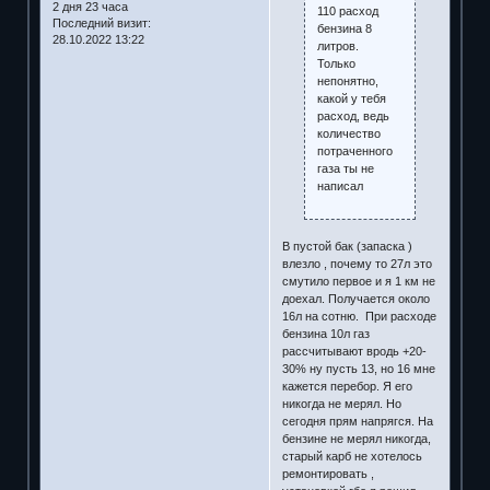
2 дня 23 часа
110 расход
Последний визит:
бензина 8
28.10.2022 13:22
литров.
Только
непонятно,
какой у тебя
расход, ведь
количество
потраченного
газа ты не
написал
В пустой бак (запаска )
влезло , почему то 27л это
смутило первое и я 1 км не
доехал. Получается около
16л на сотню. При расходе
бензина 10л газ
рассчитывают вродь +20-
30% ну пусть 13, но 16 мне
кажется перебор. Я его
никогда не мерял. Но
сегодня прям напрягся. На
бензине не мерял никогда,
старый карб не хотелось
ремонтировать ,