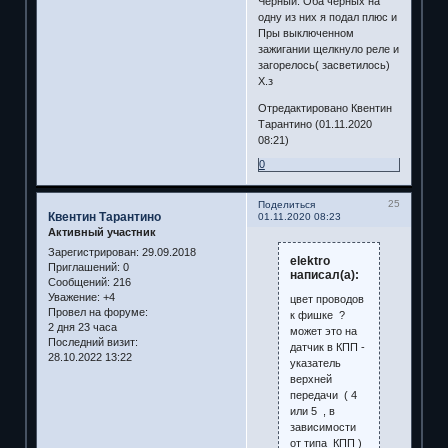
Черный. Оба черных на
одну из них я подал плюс и
Пры выключенном
зажигании щелкнуло реле и
загорелось( засветилось)
Х.з
Отредактировано Квентин
Тарантино (01.11.2020
08:21)
0
25
Поделиться
Квентин Тарантино
01.11.2020 08:23
Активный участник
Зарегистрирован
: 29.09.2018
elektro
Приглашений:
0
написал(а):
Сообщений:
216
Уважение:
+4
цвет проводов
Провел на форуме:
к фишке ?
2 дня 23 часа
может это на
Последний визит:
датчик в КПП -
28.10.2022 13:22
указатель
верхней
передачи ( 4
или 5 , в
зависимости
от типа КПП )