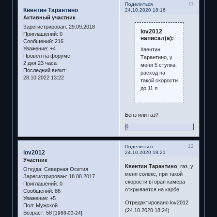
11
Поделиться
Квентин Тарантино
24.10.2020 18:16
Активный участник
Зарегистрирован
: 29.09.2018
lov2012
Приглашений:
0
написал(а):
Сообщений:
216
Уважение:
+4
Квентин
Провел на форуме:
Тарантино, у
2 дня 23 часа
меня 5 ступка,
Последний визит:
расход на
28.10.2022 13:22
такой скорости
до 11 л
Бенз или газ?
0
12
Поделиться
lov2012
24.10.2020 18:21
Участник
Квентин Тарантино
, газ, у
Откуда:
Северная Осетия
меня солекс, при такой
Зарегистрирован
: 18.08.2017
скорости вторая камера
Приглашений:
0
открывается на карбе
Сообщений:
86
Уважение:
+5
Отредактировано lov2012
Пол:
Мужской
(24.10.2020 18:24)
Возраст:
58
[1968-03-24]