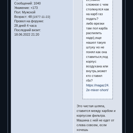
Сообщений:
1040
сложное с чем
Уважение:
+173
столкнулся как
Пол:
Мужской
на карб газ
Возраст:
48
[1977-11-22]
подать?
Провел на форуме:
либо врезки
28 дней 4 часа
там пол карба
Последний визит:
распилить
18.06.2022 21:20
надо),еще
нашел такую
штуку но не
понял как она
ставиться,под
корпус
воздухана или
внутрь,может
кто ставил
гбо?
https://nagaz24.com/pierburg-
2e-mixer-short/
Это чистая шляпа,
ставится между карбом и
корпусом фильтра.
Машина с ней не едет от
слова совсем, если
хочешь