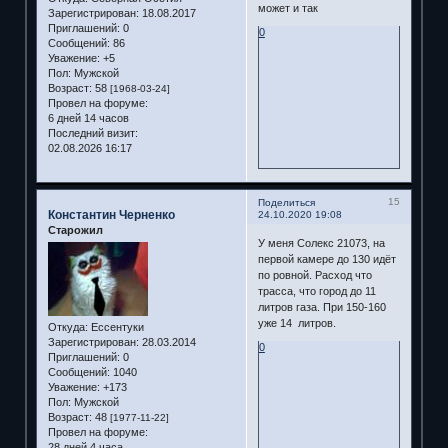
может и так
Зарегистрирован
: 18.08.2017
Приглашений:
0
0
Сообщений:
86
Уважение:
+5
Пол:
Мужской
Возраст:
58
[1968-03-24]
Провел на форуме:
6 дней 14 часов
Последний визит:
02.08.2026 16:17
15
Поделиться
Константин Черненко
24.10.2020 19:08
Старожил
У меня Солекс 21073, на
первой камере до 130 идёт
по ровной. Расход что
трасса, что город до 11
литров газа. При 150-160
уже 14 литров.
Откуда:
Ессентуки
Зарегистрирован
: 28.03.2014
0
Приглашений:
0
Сообщений:
1040
Уважение:
+173
Пол:
Мужской
Возраст:
48
[1977-11-22]
Провел на форуме:
28 дней 4 часа