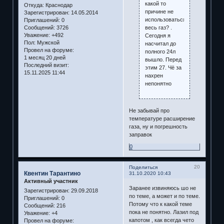
какой то
Откуда:
Краснодар
причине не
Зарегистрирован
: 14.05.2014
использоваться
Приглашений:
0
весь газ? .
Сообщений:
3726
Уважение:
+492
Сегодня я
Пол:
Мужской
насчитал до
Провел на форуме:
полного 24л
1 месяц 20 дней
вышло. Перед
Последний визит:
этим 27. Чё за
15.11.2025 11:44
нахрен
непонятно
Не забывай про
температуре расширение
газа, ну и погрешность
заправок
0
20
Поделиться
Квентин Тарантино
31.10.2020 10:43
Активный участник
Заранее извиняюсь шо не
Зарегистрирован
: 29.09.2018
по теме, а может и по теме.
Приглашений:
0
Потому что к какой теме
Сообщений:
216
пока не понятно. Лазил под
Уважение:
+4
капотом , как всегда чето
Провел на форуме: