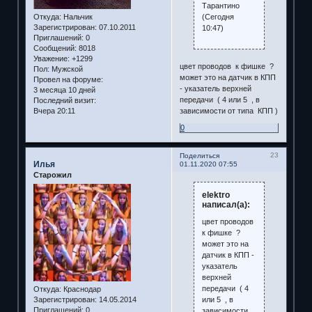
Тарантино
(Сегодня
Откуда:
Нальчик
Зарегистрирован
: 07.10.2011
10:47)
Приглашений:
0
Сообщений:
8018
Уважение:
+1299
цвет проводов к фишке ?
Пол:
Мужской
может это на датчик в КПП
Провел на форуме:
- указатель верхней
3 месяца 10 дней
передачи ( 4 или 5 , в
Последний визит:
зависимости от типа КПП )
Вчера 20:11
0
23
Поделиться
Илья
01.11.2020 07:55
Старожил
elektro
написал(а):
цвет проводов
к фишке ?
может это на
датчик в КПП -
указатель
верхней
передачи ( 4
Откуда:
Краснодар
или 5 , в
Зарегистрирован
: 14.05.2014
Приглашений:
0
зависимости