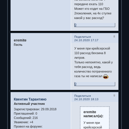
передаче ехать 110
Может кто ездит на ГБО
2поколения, на 4х ступке
какой у вас расход?
0
8
Поделиться
eremite
24.10.2020 17:17
Гость
У меня при крейсерской
110 расход бензина 8
литров.
Только непонятно, какой у
тебя расход, ведь
количество потраченного
газа ты не написал
0
9
Поделиться
Квентин Тарантино
24.10.2020 18:13
Активный участник
Зарегистрирован
: 29.09.2018
eremite
Приглашений:
0
написал(а):
Сообщений:
216
Уважение:
+4
У меня при
Провел на форуме:
крейсерской