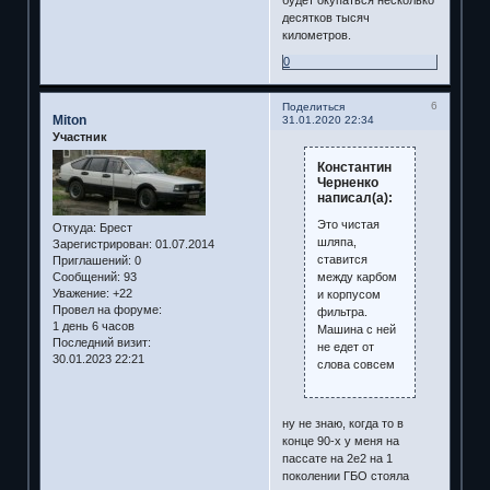
десятков тысяч
километров.
0
6
Поделиться
Miton
31.01.2020 22:34
Участник
Константин
Черненко
написал(а):
Это чистая
Откуда:
Брест
шляпа,
Зарегистрирован
: 01.07.2014
ставится
Приглашений:
0
между карбом
Сообщений:
93
Уважение:
+22
и корпусом
Провел на форуме:
фильтра.
1 день 6 часов
Машина с ней
Последний визит:
не едет от
30.01.2023 22:21
слова совсем
ну не знаю, когда то в
конце 90-х у меня на
пассате на 2е2 на 1
поколении ГБО стояла