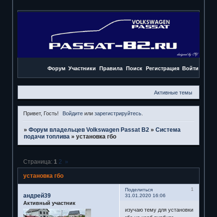
Форум
Участники
Правила
Поиск
Регистрация
Войти
Активные темы
Привет, Гость!
Войдите
или
зарегистрируйтесь
.
»
Форум владельцев Volkswagen Passat B2
»
Система
подачи топлива
»
установка гбо
Страница:
1
2
»
установка гбо
1
Поделиться
андрей39
31.01.2020 16:06
Активный участник
изучаю тему для установки