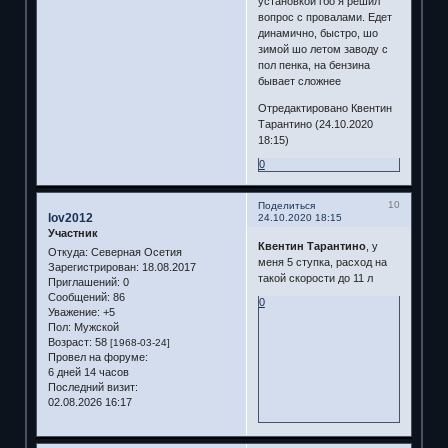
установкой гбо я решил
вопрос с провалами. Едет
динамично, быстро, шо
зимой шо летом заводу с
пол пенка, на бензина
бывает сложнее
Отредактировано Квентин
Тарантино (24.10.2020
18:15)
0
10
Поделиться
lov2012
24.10.2020 18:15
Участник
Квентин Тарантино
, у
Откуда:
Северная Осетия
меня 5 ступка, расход на
Зарегистрирован
: 18.08.2017
такой скорости до 11 л
Приглашений:
0
Сообщений:
86
0
Уважение:
+5
Пол:
Мужской
Возраст:
58
[1968-03-24]
Провел на форуме:
6 дней 14 часов
Последний визит:
02.08.2026 16:17