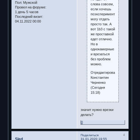
Пол:
Мужской
слова совсем,
Провел на форуме:
если хочешь
1 день 5 часов
поэкспериментировать
Последний визит:
могу отдать
04.11.2022 00:00
просто так. А
вот 1b3 с такой
же проставкой
едет отлично.
Но в
однокамерные
и врезаться
без проблем
можно.
Отредактировано
Константин
Черненко
(Сегодня
15:18)
значит нужно врезки
делать?
0
4
Поделиться
Sled
31.01.2020 19:55