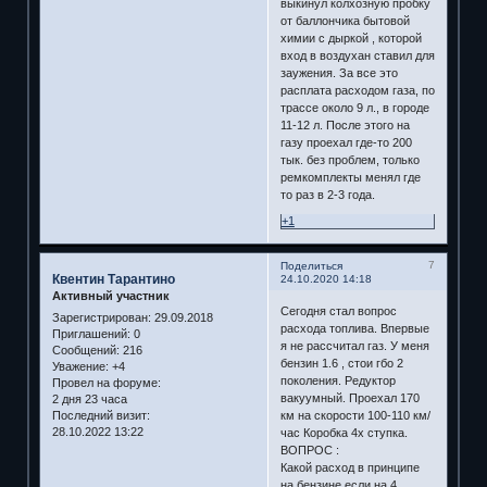
выкинул колхозную пробку
от баллончика бытовой
химии с дыркой , которой
вход в воздухан ставил для
заужения. За все это
расплата расходом газа, по
трассе около 9 л., в городе
11-12 л. После этого на
газу проехал где-то 200
тык. без проблем, только
ремкомплекты менял где
то раз в 2-3 года.
+1
7
Поделиться
Квентин Тарантино
24.10.2020 14:18
Активный участник
Сегодня стал вопрос
Зарегистрирован
: 29.09.2018
расхода топлива. Впервые
Приглашений:
0
я не рассчитал газ. У меня
Сообщений:
216
бензин 1.6 , стои гбо 2
Уважение:
+4
поколения. Редуктор
Провел на форуме:
вакуумный. Проехал 170
2 дня 23 часа
Последний визит:
км на скорости 100-110 км/
28.10.2022 13:22
час Коробка 4х ступка.
ВОПРОС :
Какой расход в принципе
на бензине если на 4