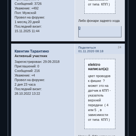
Сообщений:
3726
от типа КПП )
Уважение:
+492
Пол:
Мужской
Провел на форуме:
Либо фонари заднего хода
1 месяц 20 дней
Последний визит:
0
15.11.2025 11:44
24
Поделиться
Квентин Тарантино
01.11.2020 08:18
Активный участник
Зарегистрирован
: 29.09.2018
elektro
Приглашений:
0
написал(а):
Сообщений:
216
Уважение:
+4
цвет проводов
Провел на форуме:
к фишке ?
2 дня 23 часа
может это на
Последний визит:
датчик в КПП -
28.10.2022 13:22
указатель
верхней
передачи ( 4
или 5 , в
зависимости
от типа КПП )