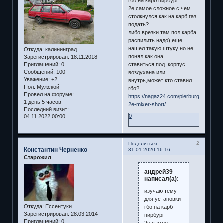
гбо,на карб пирбург
2е,самое сложное с чем
столкнулся как на карб газ
подать?
либо врезки там пол карба
распилить надо),еще
нашел такую штуку но не
Откуда:
калининград
понял как она
Зарегистрирован
: 18.11.2018
ставиться,под корпус
Приглашений:
0
Сообщений:
100
воздухана или
Уважение:
+2
внутрь,может кто ставил
Пол:
Мужской
гбо?
Провел на форуме:
https://nagaz24.com/pierburg-
1 день 5 часов
2e-mixer-short/
Последний визит:
0
04.11.2022 00:00
2
Поделиться
Константин Черненко
31.01.2020 16:16
Старожил
андрей39
написал(а):
изучаю тему
для установки
Откуда:
Ессентуки
гбо,на карб
Зарегистрирован
: 28.03.2014
пирбург
Приглашений:
0
2е,самое