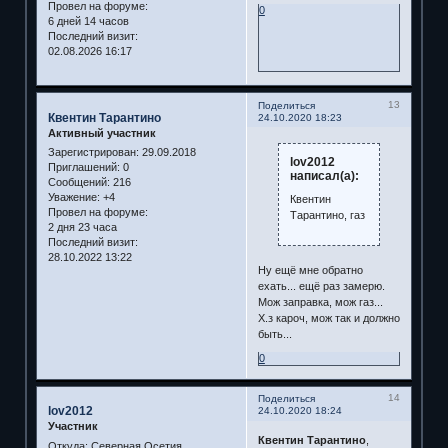
Провел на форуме:
0
6 дней 14 часов
Последний визит:
02.08.2026 16:17
13
Поделиться
Квентин Тарантино
24.10.2020 18:23
Активный участник
Зарегистрирован
: 29.09.2018
lov2012
Приглашений:
0
написал(а):
Сообщений:
216
Уважение:
+4
Квентин
Провел на форуме:
Тарантино, газ
2 дня 23 часа
Последний визит:
28.10.2022 13:22
Ну ещё мне обратно
ехать... ещё раз замерю.
Мож заправка, мож газ...
Х.з кароч, мож так и должно
быть...
0
14
Поделиться
lov2012
24.10.2020 18:24
Участник
Квентин Тарантино
,
Откуда:
Северная Осетия