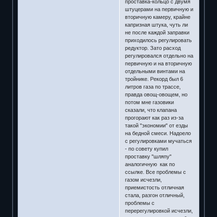
проставка-кольцо с двумя
штуцерами на первичную и
вторичную камеру, крайне
капризная штука, чуть ли
не после каждой заправки
приходилось регулировать
редуктор. Зато расход
регулировался отдельно на
первичную и на вторичную
отдельными винтами на
тройнике. Рекорд был 6
литров газа по трассе,
правда овощ-овощем, но
потом мне газовики
сказали, что клапана
прогорают как раз из-за
такой "экономии" от езды
на бедной смеси. Надоело
с регулировками мучаться
- по совету купил
проставку "шляпу"
аналогичную как по
ссылке. Все проблемы с
газом исчезли,
приемистость отличная
стала, разгон отличный,
проблемы с
перерегулировкой исчезли,