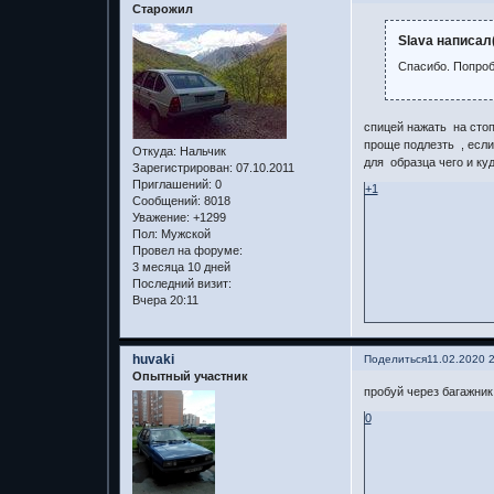
Старожил
Slava написал(
Спасибо. Попроб
спицей нажать на стоп
проще подлезть , если
Откуда:
Нальчик
для образца чего и ку
Зарегистрирован
: 07.10.2011
Приглашений:
0
+1
Сообщений:
8018
Уважение:
+1299
Пол:
Мужской
Провел на форуме:
3 месяца 10 дней
Последний визит:
Вчера 20:11
huvaki
Поделиться
11.02.2020 
Опытный участник
пробуй через багажник
0