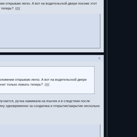
ии открываю легко. А вот на водительской двери похоже этот
 теперь? ((((
8
оложении открываю легко. А вот на водительской двери
ачит только ломать теперь? ((((
лучается, ручка нажимала на язычек и в следствии после
 тяну одновременно за солдатика и открытие/закрытие несколько