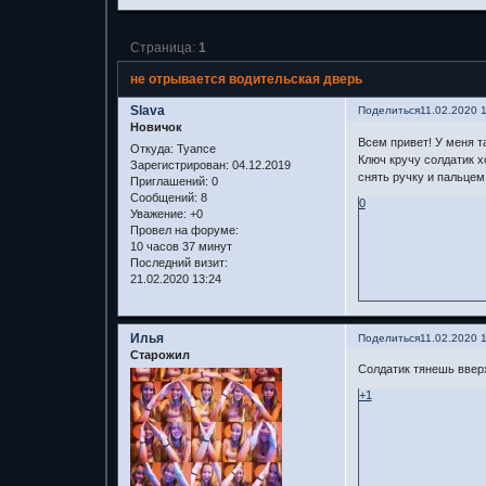
Страница:
1
не отрывается водительская дверь
Slava
Поделиться
11.02.2020 
Новичок
Всем привет! У меня т
Откуда:
Туапсе
Ключ кручу солдатик х
Зарегистрирован
: 04.12.2019
снять ручку и пальцем
Приглашений:
0
Сообщений:
8
0
Уважение:
+0
Провел на форуме:
10 часов 37 минут
Последний визит:
21.02.2020 13:24
Илья
Поделиться
11.02.2020 
Старожил
Солдатик тянешь ввер
+1