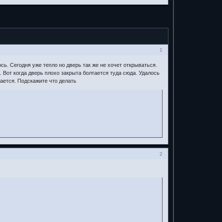
1
сь. Сегодня уже тепло но дверь так же не хочет открываться.
. Вот когда дверь плохо закрыта болтается туда сюда. Удалось
вается. Подскажите что делать
2