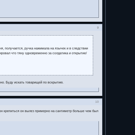
9
ня, получается, ручка нажимала на язычек и в следствии
тировал что тяну одновременно за солдатика и открытие/
нно. Буду искать товарищей по вскрытию.
10
у он крепиться он вылез примерно на сантиметр больше чем был