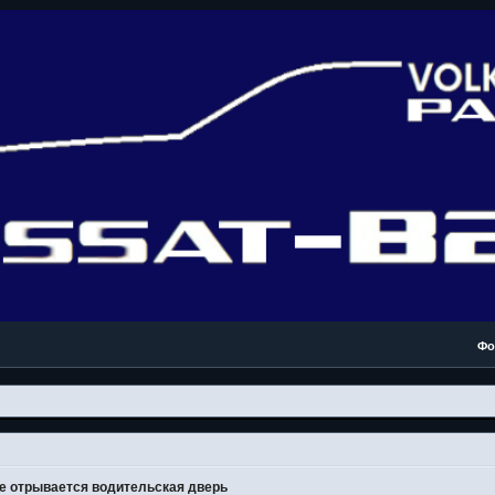
Фо
е отрывается водительская дверь