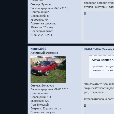
пробовал сегодня откр
Откуда:
Туапсе
стопор на который дави
Зарегистрирован
: 04.12.2019
Приглашений:
0
0
Сообщений:
8
Уважение:
+0
Провел на форуме:
10 часов 37 минут
Последний визит:
21.02.2020 13:24
Костя3939
Поделиться
13.02.2020 
Активный участник
Slava написал(
пробовал сегодн
похоже этот стоп
Что ломать то-звони п
Откуда:
Беларусь
закрытия/открытия две
Зарегистрирован
: 09.05.2018
раз, открылась
Приглашений:
0
Сообщений:
111
Отредактировано Костя
Уважение:
+20
Пол:
Мужской
0
Возраст:
31
[1995-06-03]
Провел на форуме: