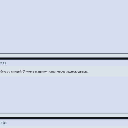
22:21
бую со спицей. Я уже в машину попал через заднюю дверь.
13:38