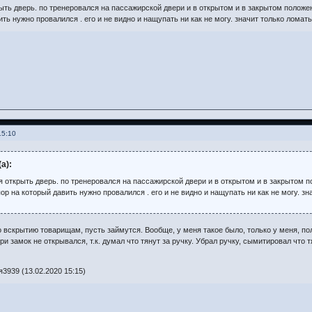
ыть дверь. по тренеровался на пассажирской двери и в открытом и в закрытом положен
ть нужно провалился . его и не видно и нащупать ни как не могу. значит только ломать
15:10
а):
я открыть дверь. по тренеровался на пассажирской двери и в открытом и в закрытом п
ор на который давить нужно провалился . его и не видно и нащупать ни как не могу. зн
о вскрытию товарищам, пусть займутся. Вообще, у меня такое было, только у меня, по
ри замок не открывался, т.к. думал что тянут за ручку. Убрал ручку, сымитировал что
3939 (13.02.2020 15:15)