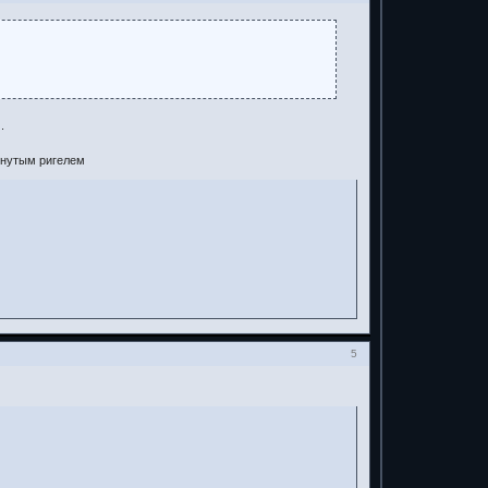
.
кнутым ригелем
5