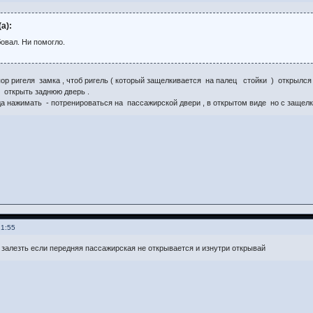
а):
овал. Ни помогло.
ор ригеля замка , чтоб ригель ( который защелкивается на палец стойки ) открылся 
 открыть заднюю дверь .
да нажимать - потренироваться на пассажирской двери , в открытом виде но с защел
21:55
 залезть если передняя пассажирская не открывается и изнутри открывай