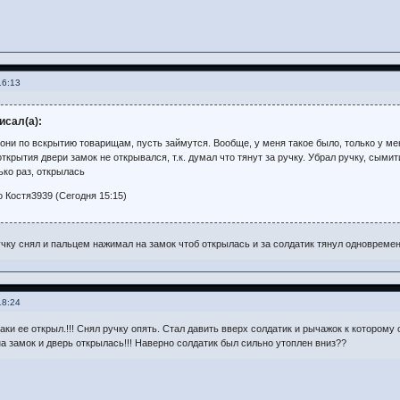
16:13
исал(а):
вони по вскрытию товарищам, пусть займутся. Вообще, у меня такое было, только у ме
ткрытия двери замок не открывался, т.к. думал что тянут за ручку. Убрал ручку, сыми
ько раз, открылась
 Костя3939 (Сегодня 15:15)
учку снял и пальцем нажимал на замок чтоб открылась и за солдатик тянул одновреме
18:24
таки ее открыл.!!! Снял ручку опять. Стал давить вверх солдатик и рычажок к котором
на замок и дверь открылась!!! Наверно солдатик был сильно утоплен вниз??