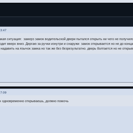
13:47
акая ситуация: замерз замок водительской двери пытался открыть ни чего не получило
одит вверх вниз. Дергаю за ручки изнутри и снаружи замок открывается но не до конца
 надавить на язычок замка но так же без безрезультатно. дверь болтается но не откры
17:09
х одновременно открываешь, должно помочь