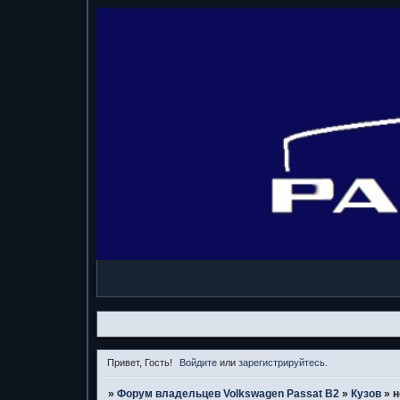
Привет, Гость!
Войдите
или
зарегистрируйтесь
.
»
Форум владельцев Volkswagen Passat B2
»
Кузов
»
н