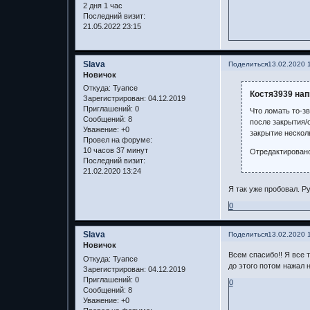
2 дня 1 час
Последний визит:
21.05.2022 23:15
Slava
Поделиться
13.02.2020 
Новичок
Откуда:
Туапсе
Костя3939 нап
Зарегистрирован
: 04.12.2019
Приглашений:
0
Что ломать то-з
Сообщений:
8
после закрытия/о
Уважение:
+0
закрытие нескол
Провел на форуме:
10 часов 37 минут
Отредактировано
Последний визит:
21.02.2020 13:24
Я так уже пробовал. Р
0
Slava
Поделиться
13.02.2020 
Новичок
Всем спасибо!! Я все 
Откуда:
Туапсе
до этого потом нажал 
Зарегистрирован
: 04.12.2019
Приглашений:
0
0
Сообщений:
8
Уважение:
+0