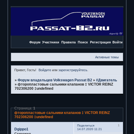
Форум
Участники
Правила
Поиск
Регистрация
Войти
Активные темы
Привет, Гость!
Войдите
или
зарегистрируйтесь
.
»
Форум владельцев Volkswagen Passat B2
»
#Двигатель
»
фторопластовые сальники клапанов ‡ VICTOR REINZ
702306200 ‡undefined
Страница:
1
фторопластовые сальники клапанов ‡ VICTOR REINZ
702306200 ‡undefined
1
Поделиться
Dgippo1
14.07.2020 11:21
Старожил