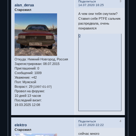
3
Поделиться
alan_derua
14.07.2020 16:25
Старожил
А чем они тебя смутили?
Ставил себе PTFE сальник
распредвала, очень
понравился
0
Откуда:
Нижний Новгород, Россия
Зарегистрирован
: 08.07.2015
Приглашений:
0
Сообщений:
1009
Уважение:
+42
Пол:
Мужской
Возраст:
29
[1997-01-07]
Провел на форуме:
10 дней 13 часов
Последний визит:
19.03.2025 12:08
4
Поделиться
elektro
14.07.2020 22:22
Старожил
сейчас много