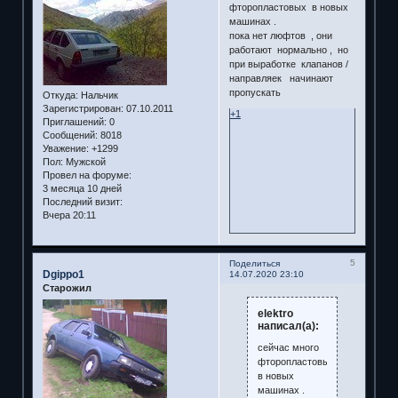
фторопластовых в новых
машинах .
пока нет люфтов , они
работают нормально , но
при выработке клапанов /
направляек начинают
пропускать
Откуда:
Нальчик
Зарегистрирован
: 07.10.2011
+1
Приглашений:
0
Сообщений:
8018
Уважение:
+1299
Пол:
Мужской
Провел на форуме:
3 месяца 10 дней
Последний визит:
Вчера 20:11
5
Поделиться
Dgippo1
14.07.2020 23:10
Старожил
elektro
написал(а):
сейчас много
фторопластовых
в новых
машинах .