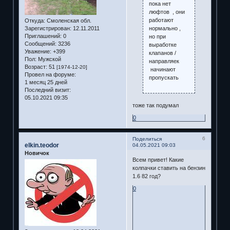
пока нет
люфтов , они
работают
Откуда:
Смоленская обл.
нормально ,
Зарегистрирован
: 12.11.2011
Приглашений:
0
но при
Сообщений:
3236
выработке
Уважение:
+399
клапанов /
Пол:
Мужской
направляек
Возраст:
51
[1974-12-20]
начинают
Провел на форуме:
пропускать
1 месяц 25 дней
Последний визит:
05.10.2021 09:35
тоже так подумал
0
6
Поделиться
elkin.teodor
04.05.2021 09:03
Новичок
Всем привет! Какие
колпачки ставить на бензин
1.6 82 год?
0