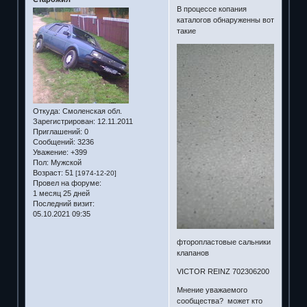
В процессе копания
каталогов обнаруженны вот
такие
Откуда:
Смоленская обл.
Зарегистрирован
: 12.11.2011
Приглашений:
0
Сообщений:
3236
Уважение:
+399
Пол:
Мужской
Возраст:
51
[1974-12-20]
Провел на форуме:
1 месяц 25 дней
Последний визит:
05.10.2021 09:35
фторопластовые сальники
клапанов
VICTOR REINZ 702306200
Мнение уважаемого
сообщества? может кто