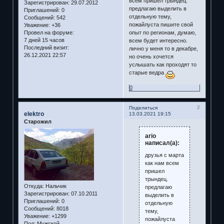
всем пришел трындец.
Зарегистрирован
: 29.07.2012
предлагаю выделить в
Приглашений:
0
отдельную тему,
Сообщений:
542
пожайлуста пишите свой
Уважение:
+36
опыт по регионам, думаю,
Провел на форуме:
7 дней 15 часов
всем будет интересно.
Последний визит:
лично у меня то в декабре,
26.12.2021 22:57
но очень хочется
услышать как проходят то
старые ведра
0
2
Поделиться
elektro
13.03.2021 19:15
Старожил
ario
написал(а):
друзья с марта
как нам всем
пришел
трындец.
Откуда:
Нальчик
предлагаю
Зарегистрирован
: 07.10.2011
выделить в
Приглашений:
0
отдельную
Сообщений:
8018
тему,
Уважение:
+1299
пожайлуста
Пол:
Мужской