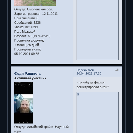
Откуда:
Смоленская обл.
Зарегистрирован
: 12.11.2011
Приглашений:
0
Сообщений:
3236
Уважение:
+399
Пол:
Мужской
Возраст:
51
[1974-12-20]
Провел на форуме:
1 месяц 25 дней
Последний визит:
05.10.2021 09:35
18
Поделиться
Федя Рашпиль
20.04.2021 17:39
Активный участник
Кто нибудь фаркоп
регистрировал в гаи?
0
Откуда:
Алтайский край п. Научный
горо