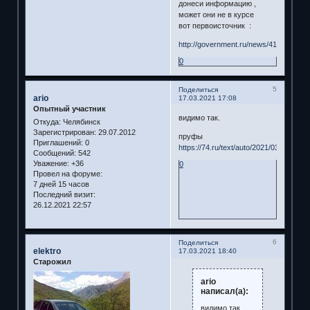
донеси информацию ,
может они не в курсе
вот первоисточник :
http://government.ru/news/41621/
0
5
Поделиться
ario
17.03.2021 17:08
Опытный участник
видимо так.
Откуда:
Челябинск
Зарегистрирован
: 29.07.2012
пруфы
Приглашений:
0
https://74.ru/text/auto/2021/03/11/6980
Сообщений:
542
Уважение:
+36
0
Провел на форуме:
7 дней 15 часов
Последний визит:
26.12.2021 22:57
6
Поделиться
elektro
17.03.2021 18:40
Старожил
ario
написал(а):
видимо так.