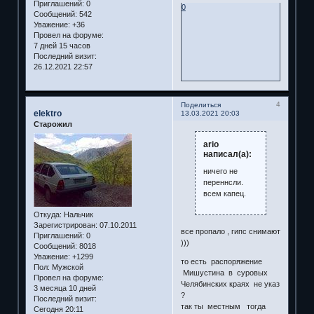
Приглашений:
0
0
Сообщений:
542
Уважение:
+36
Провел на форуме:
7 дней 15 часов
Последний визит:
26.12.2021 22:57
4
Поделиться
elektro
13.03.2021 20:03
Старожил
ario
написал(а):
ничего не
переннсли.
всем капец.
Откуда:
Нальчик
Зарегистрирован
: 07.10.2011
все пропало , гипс снимают
Приглашений:
0
)))
Сообщений:
8018
Уважение:
+1299
то есть распоряжение
Пол:
Мужской
Мишустина в суровых
Провел на форуме:
Челябинских краях не указ
3 месяца 10 дней
?
Последний визит:
так ты местным тогда
Сегодня 20:11