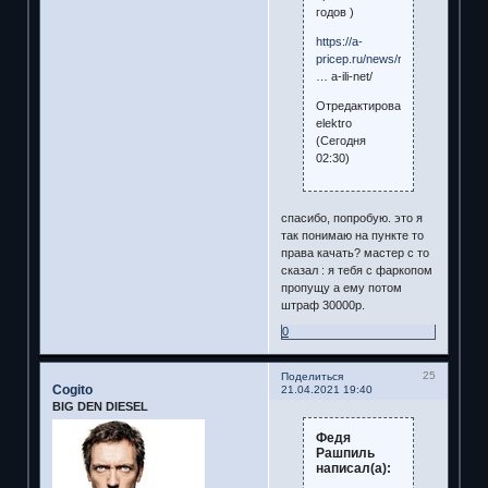
годов )
https://a-
pricep.ru/news/registratsiya-
… a-ili-net/
Отредактировано
elektro
(Сегодня
02:30)
спасибо, попробую. это я
так понимаю на пункте то
права качать? мастер с то
сказал : я тебя с фаркопом
пропущу а ему потом
штраф 30000р.
0
25
Поделиться
Cogito
21.04.2021 19:40
BIG DEN DIESEL
Федя
Рашпиль
написал(а):