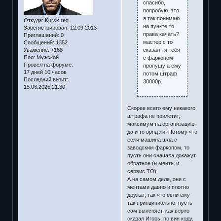
спасибо,
попробую. это
я так понимаю
Откуда:
Kursk reg.
на пункте то
Зарегистрирован
: 12.09.2013
права качать?
Приглашений:
0
мастер с то
Сообщений:
1352
сказал : я тебя
Уважение:
+168
Пол:
Мужской
с фаркопом
Провел на форуме:
пропущу а ему
17 дней 10 часов
потом штраф
Последний визит:
30000р.
15.06.2025 21:30
Скорее всего ему никакого
штрафа не прилетит,
максимум на организацию,
да и то вряд ли. Потому что
если машина шла с
заводским фаркопом, то
пусть они сначала докажут
обратное (и менты и
сервис ТО).
А на самом деле, они с
ментами давно и плотно
дружат, так что если ему
так принципиально, пусть
сам выясняет, как верно
сказал Игорь, по вин коду.