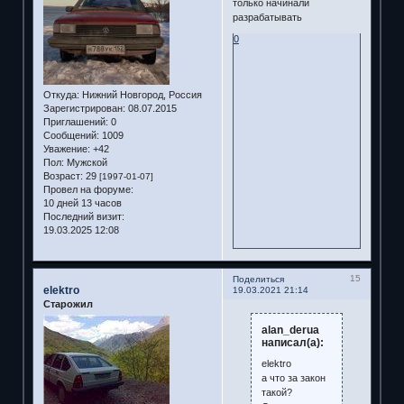
только начинали
разрабатывать
0
Откуда:
Нижний Новгород, Россия
Зарегистрирован
: 08.07.2015
Приглашений:
0
Сообщений:
1009
Уважение:
+42
Пол:
Мужской
Возраст:
29
[1997-01-07]
Провел на форуме:
10 дней 13 часов
Последний визит:
19.03.2025 12:08
15
Поделиться
elektro
19.03.2021 21:14
Старожил
alan_derua
написал(а):
elektro
а что за закон
такой?