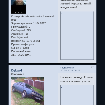
заводе? Фаркоп штатный,
шилдик живой.
0
Откуда:
Алтайский край п. Научный
горо
Зарегистрирован
: 11.04.2017
Приглашений:
0
Сообщений:
225
Уважение:
+18
Пол:
Мужской
Возраст:
52
[1973-08-23]
Провел на форуме:
6 дней 5 часов
Последний визит:
31.07.2026 11:41
17
Поделиться
Dgippo1
20.04.2021 09:29
Старожил
Насколько знаю до 91 года
комплектацию не узнать
0