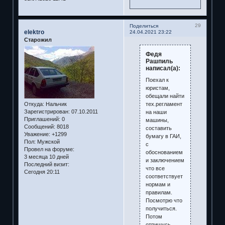
29
Поделиться
elektro
24.04.2021 23:22
Старожил
Федя
Рашпиль
написал(а):
Поехал к
юристам,
обещали найти
тех.регламент
Откуда:
Нальчик
Зарегистрирован
: 07.10.2011
на наши
Приглашений:
0
машины,
Сообщений:
8018
составить
Уважение:
+1299
бумагу в ГАИ,
Пол:
Мужской
с
Провел на форуме:
обоснованием
3 месяца 10 дней
и заключением
Последний визит:
что все
Сегодня 20:11
соответствует
нормам и
правилам.
Посмотрю что
получиться.
Потом
отпишусь.