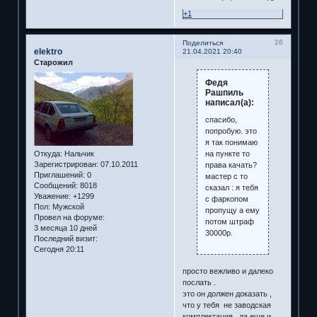
+1
26
Поделиться
elektro
21.04.2021 20:40
Старожил
Федя
Рашпиль
написал(а):
спасибо,
попробую. это
я так понимаю
на пункте то
Откуда:
Нальчик
Зарегистрирован
: 07.10.2011
права качать?
Приглашений:
0
мастер с то
Сообщений:
8018
сказал : я тебя
Уважение:
+1299
с фаркопом
Пол:
Мужской
пропущу а ему
Провел на форуме:
потом штраф
3 месяца 10 дней
30000р.
Последний визит:
Сегодня 20:11
просто вежливо и далеко
послать .
это он должен доказать ,
что у тебя не заводская
комплектация , да еще и