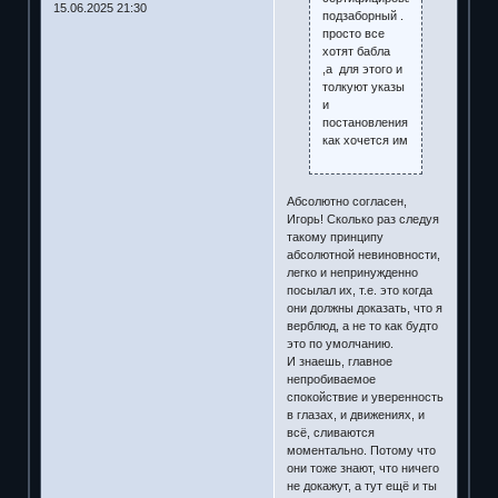
15.06.2025 21:30
подзаборный .
просто все
хотят бабла
,а для этого и
толкуют указы
и
постановления
как хочется им
Абсолютно согласен,
Игорь! Сколько раз следуя
такому принципу
абсолютной невиновности,
легко и непринужденно
посылал их, т.е. это когда
они должны доказать, что я
верблюд, а не то как будто
это по умолчанию.
И знаешь, главное
непробиваемое
спокойствие и уверенность
в глазах, и движениях, и
всё, сливаются
моментально. Потому что
они тоже знают, что ничего
не докажут, а тут ещё и ты