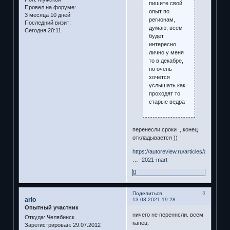
пишите свой
Провел на форуме:
опыт по
3 месяца 10 дней
регионам,
Последний визит:
думаю, всем
Сегодня 20:11
будет
интересно.
лично у меня
то в декабре,
но очень
хочется
услышать как
проходят то
старые ведра
перенесли сроки , конец
откладывается ))
https://autoreview.ru/articles/avtomobi
… -2021-mart
0
3
Поделиться
ario
13.03.2021 19:28
Опытный участник
ничего не переннсли. всем
Откуда:
Челябинск
капец.
Зарегистрирован
: 29.07.2012