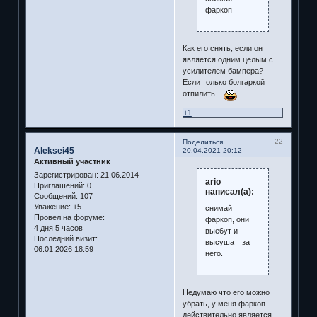
фаркоп
Как его снять, если он
является одним целым с
усилителем бампера?
Если только болгаркой
отпилить...
+1
22
Поделиться
Aleksei45
20.04.2021 20:12
Активный участник
Зарегистрирован
: 21.06.2014
ario
Приглашений:
0
написал(а):
Сообщений:
107
Уважение:
+5
снимай
Провел на форуме:
фаркоп, они
4 дня 5 часов
вые6ут и
Последний визит:
высушат за
06.01.2026 18:59
него.
Недумаю что его можно
убрать, у меня фаркоп
действительно является