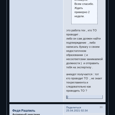
Всем спасибо.
Ждать
примерно 2
недели.
это работа тех , кто ТО
проводит .
либо он сам должен найти
подтверждение , либо
написать бумагу о своем
недостаточном
образовании ( и
несоответсвии занимаемой
должности ) и отправить
тебя на экспертизу .
анекдот получается : тот
кто проводит ТО , не знает
техрегламента и
следовательно как
проводить ТО ?
0
30
Поделиться
Федя Рашпиль
25.04.2021 02:34
Активный участник