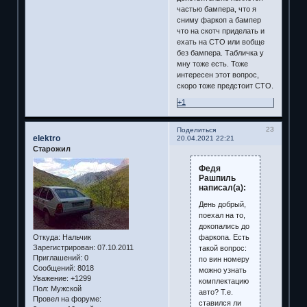
частью бампера, что я
сниму фаркоп а бампер
что на скотч приделать и
ехать на СТО или вобще
без бампера. Табличка у
мну тоже есть. Тоже
интересен этот вопрос,
скоро тоже предстоит СТО.
+1
23
Поделиться
elektro
20.04.2021 22:21
Старожил
Федя
Рашпиль
написал(а):
День добрый,
поехал на то,
докопались до
фаркопа. Есть
Откуда:
Нальчик
Зарегистрирован
: 07.10.2011
такой вопрос:
Приглашений:
0
по вин номеру
Сообщений:
8018
можно узнать
Уважение:
+1299
комплектацию
Пол:
Мужской
авто? Т.е.
Провел на форуме:
ставился ли