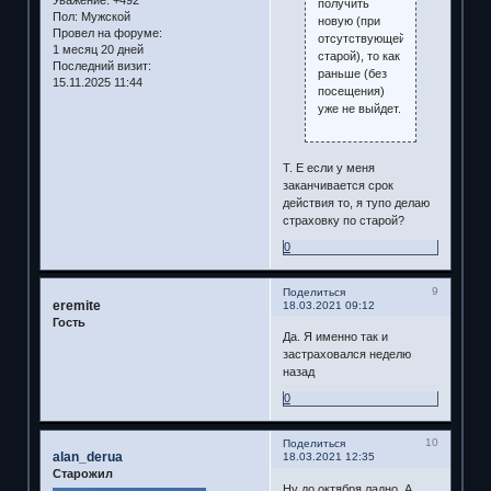
получить
Пол:
Мужской
новую (при
Провел на форуме:
отсутствующей
1 месяц 20 дней
старой), то как
Последний визит:
раньше (без
15.11.2025 11:44
посещения)
уже не выйдет.
Т. Е если у меня
заканчивается срок
действия то, я тупо делаю
страховку по старой?
0
9
Поделиться
eremite
18.03.2021 09:12
Гость
Да. Я именно так и
застраховался неделю
назад
0
10
Поделиться
alan_derua
18.03.2021 12:35
Старожил
Ну до октября ладно. А