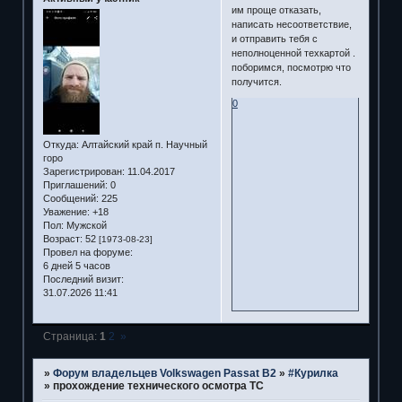
им проще отказать,
написать несоответствие,
и отправить тебя с
неполноценной техкартой .
поборимся, посмотрю что
получится.
0
Откуда:
Алтайский край п. Научный
горо
Зарегистрирован
: 11.04.2017
Приглашений:
0
Сообщений:
225
Уважение:
+18
Пол:
Мужской
Возраст:
52
[1973-08-23]
Провел на форуме:
6 дней 5 часов
Последний визит:
31.07.2026 11:41
Страница:
1
2
»
»
Форум владельцев Volkswagen Passat B2
»
#Курилка
»
прохождение технического осмотра ТС