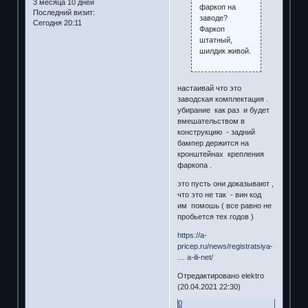
3 месяца 10 дней
фаркоп на
Последний визит:
заводе?
Сегодня 20:11
Фаркоп
штатный,
шилдик живой.
настаивай что это
заводская комплектация .
убирание как раз и будет
вмешательством в
конструкцию - задний
бампер держится на
кронштейнах крепления
фаркопа .
это пусть они доказывают ,
что это не так - вин код
им помошь ( все равно не
пробьется тех годов )
https://a-
pricep.ru/news/registratsiya-
… a-ili-net/
Отредактировано elektro
(20.04.2021 22:30)
0