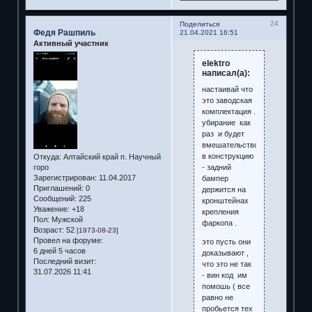
24
Поделиться
Федя Рашпиль
21.04.2021 16:51
Активный участник
elektro
написал(а):
настаивай что
это заводская
комплектация .
убирание как
раз и будет
вмешательством
в конструкцию
Откуда:
Алтайский край п. Научный
- задний
горо
Зарегистрирован
: 11.04.2017
бампер
Приглашений:
0
держится на
Сообщений:
225
кронштейнах
Уважение:
+18
крепления
Пол:
Мужской
фаркопа .
Возраст:
52
[1973-08-23]
Провел на форуме:
это пусть они
6 дней 5 часов
доказывают ,
Последний визит:
что это не так
31.07.2026 11:41
- вин код им
помошь ( все
равно не
пробьется тех