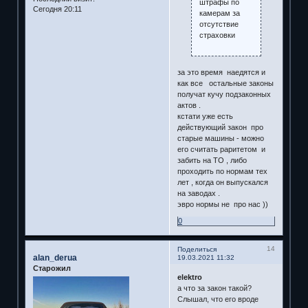
штрафы по
Сегодня 20:11
камерам за
отсутствие
страховки
за это время наедятся и
как все остальные законы
получат кучу подзаконных
актов .
кстати уже есть
действующий закон про
старые машины - можно
его считать раритетом и
забить на ТО , либо
проходить по нормам тех
лет , когда он выпускался
на заводах .
эвро нормы не про нас ))
0
14
Поделиться
alan_derua
19.03.2021 11:32
Старожил
elektro
а что за закон такой?
Слышал, что его вроде