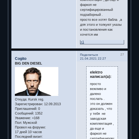
фаркоп не
сертифицированный
подзаборный .
просто все хотят бабла ,а
для этого и толкуют указы
и постановления как
хочется им
+1
27
Поделиться
Cogito
21.04.2021 22:27
BIG DEN DIESEL
elektro
написал(а):
просто
вежливо и
далеко
послать .
Откуда:
Kursk reg.
это он должен
Зарегистрирован
: 12.09.2013
доказать , что
Приглашений:
0
Сообщений:
1352
у тебя не
Уважение:
+168
заводская
Пол:
Мужской
комплектация ,
Провел на форуме:
да еще и
17 дней 10 часов
фаркоп не
Последний визит:
сертифицированный