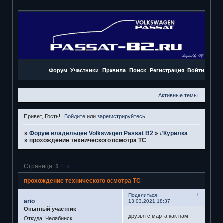
Форум
Участники
Правила
Поиск
Регистрация
Войти
Активные темы
Привет, Гость!
Войдите
или
зарегистрируйтесь
.
»
Форум владельцев Volkswagen Passat B2
»
#Курилка
»
прохождение технического осмотра ТС
Страница:
1
2
»
прохождение технического осмотра ТС
1
Поделиться
ario
13.03.2021 18:37
Опытный участник
друзья с марта как нам
Откуда:
Челябинск