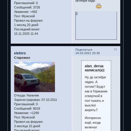
октября надо
Приглашений:
0
Сообщений:
3726
Уважение:
+492
0
Пол:
Мужской
Провел на форуме:
1 месяц 20 дней
Последний визит:
15.11.2025 11:44
13
Поделиться
elektro
18.03.2021 20:30
Старожил
alan_derua
написал(а):
Ну до октября
ладно. А
потом? Будут
как в Германии
Откуда:
Нальчик
отверткой в
Зарегистрирован
: 07.10.2011
пол тыкать и
Приглашений:
0
выхлоп
Сообщений:
8018
мерять?
Уважение:
+1299
Пол:
Мужской
Интересно
Провел на форуме:
ещё, когда
3 месяца 10 дней
включат
Последний визит: