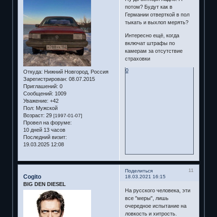
потом? Будут как в
Германии отверткой в пол
тыкать и выхлоп мерять?
Интересно ещё, когда
включат штрафы по
камерам за отсутствие
страховки
0
Откуда:
Нижний Новгород, Россия
Зарегистрирован
: 08.07.2015
Приглашений:
0
Сообщений:
1009
Уважение:
+42
Пол:
Мужской
Возраст:
29
[1997-01-07]
Провел на форуме:
10 дней 13 часов
Последний визит:
19.03.2025 12:08
11
Поделиться
Cogito
18.03.2021 16:15
BIG DEN DIESEL
На русского человека, эти
все "меры", лишь
очередное испытание на
ловкость и хитрость.