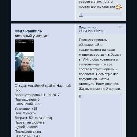
уверен в этом, то это
провал для их кармана
+1
28
Поделиться
Федя Рашпиль
24.04.2021 02:06
Активный участник
Поехал к юристам,
обещали найти
тех.регламент на наши
машины, составить бумагу
в ГАИ, с обоснованием и
заключением что все
соответствует нормам и
правилам. Посмотрю что
получиться. Потом
отпишусь. Всем спасибо.
Откуда:
Алтайский край п. Научный
Ждать примерно 2 недели.
горо
Зарегистрирован
: 11.04.2017
0
Приглашений:
0
Сообщений:
225
Уважение:
+18
Пол:
Мужской
Возраст:
52
[1973-08-23]
Провел на форуме:
6 дней 5 часов
Последний визит:
31.07.2026 11:41