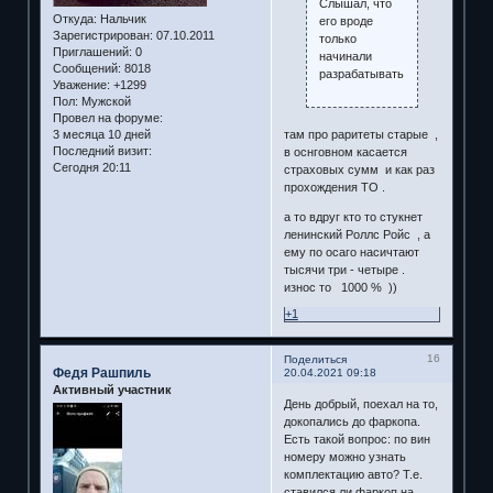
Слышал, что
Откуда:
Нальчик
его вроде
Зарегистрирован
: 07.10.2011
только
Приглашений:
0
начинали
Сообщений:
8018
разрабатывать
Уважение:
+1299
Пол:
Мужской
Провел на форуме:
там про раритеты старые ,
3 месяца 10 дней
Последний визит:
в оснговном касается
Сегодня 20:11
страховых сумм и как раз
прохождения ТО .
а то вдруг кто то стукнет
ленинский Роллс Ройс , а
ему по осаго насичтают
тысячи три - четыре .
износ то 1000 % ))
+1
16
Поделиться
Федя Рашпиль
20.04.2021 09:18
Активный участник
День добрый, поехал на то,
докопались до фаркопа.
Есть такой вопрос: по вин
номеру можно узнать
комплектацию авто? Т.е.
ставился ли фаркоп на