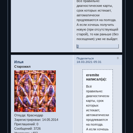
Всё правильно:
диагностические карты,
срок которых истекает,
автоматически
продлеваются на полгода.
А если хочешь получить
новую (при отсутствующей
старой), то как раньше (без
посещения) уже не выйдет.
0
8
Поделиться
Илья
18.03.2021 05:31
Старожил
eremite
написал(а):
Всё
правильно:
диагностические
карты, срок
которых
истекает,
автоматически
Откуда:
Краснодар
продлеваются
Зарегистрирован
: 14.05.2014
Приглашений:
0
на полгода.
Сообщений:
3726
А если хочешь
Уважение:
+492