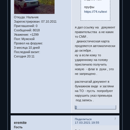
пруфы
https://74.ru/text/auto/2021/03/
Откуда:
Нальчик
Зарегистрирован
: 07.10.2011
Приглашений:
0
я дал ссылку на документ
Сообщений:
8018
правительства а не каких
Уважение:
+1299
то СМИ .
Пол:
Мужской
дианостическая карта
Провел на форуме:
продляется автоматически
3 месяца 10 дней
до октября .
Последний визит:
ну а если кому то
Сегодня 20:11
ударенному на голову
приспичило получить
новую - флаг в руки , это
не запрещено .
распечатай документ в
бумажном виде и загляни
на ТО - пусть попробуют
нарушить указ премьера
под запись .
0
7
Поделиться
eremite
17.03.2021 19:55
Гость