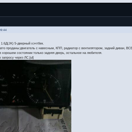
09:44
 1.6Д(JK) 5-дверный хэчтбек.
вто проданы:двигатель с навесным, КПП, радиатор с вентилятором, задний диван, ВСЕ
в хорошем состоянии только задняя дверь, остальное на любителя.
 запросу через ЛС.[ul]