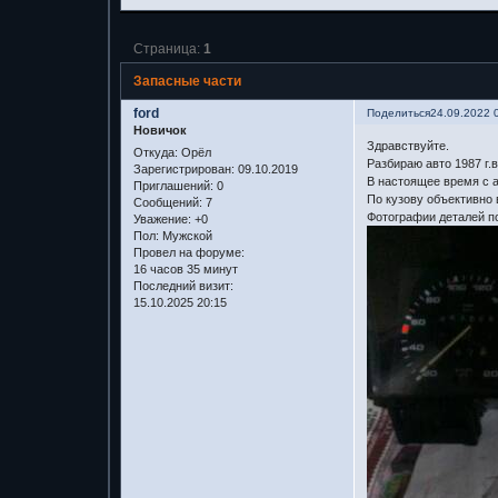
Страница:
1
Запасные части
ford
Поделиться
24.09.2022 
Новичок
Здравствуйте.
Откуда:
Орёл
Разбираю авто 1987 г.в
Зарегистрирован
: 09.10.2019
В настоящее время с а
Приглашений:
0
По кузову объективно 
Сообщений:
7
Фотографии деталей по
Уважение:
+0
Пол:
Мужской
Провел на форуме:
16 часов 35 минут
Последний визит:
15.10.2025 20:15