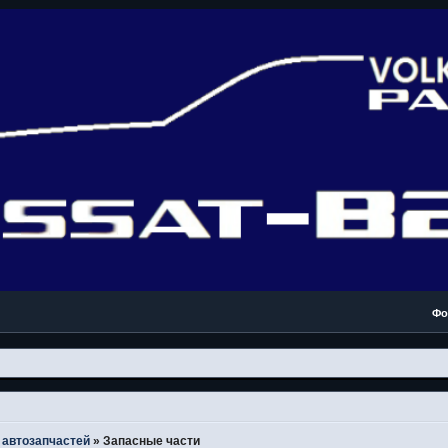
Фо
автозапчастей
»
Запасные части