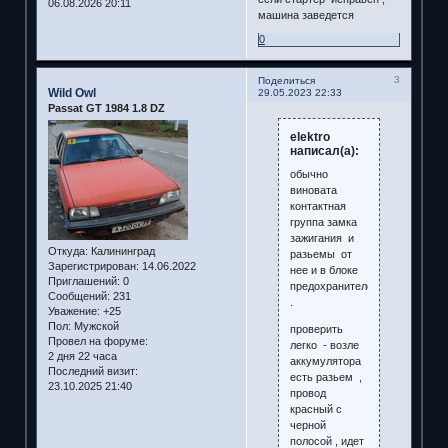
06.08.2026 20:11
машина заведется
0
3
Поделиться
Wild Owl
29.05.2023 22:33
Passat GT 1984 1.8 DZ
elektro
написал(а):
обычно
виновата
контактная
группа замка
зажигания и
Откуда:
Калининград
разьемы от
Зарегистрирован
: 14.06.2022
нее и в блоке
Приглашений:
0
предохранителей
Сообщений:
231
.
Уважение:
+25
Пол:
Мужской
проверить
Провел на форуме:
легко - возле
2 дня 22 часа
аккумулятора
Последний визит:
есть разьем ,
23.10.2025 21:40
провод
красный с
черной
полосой , идет