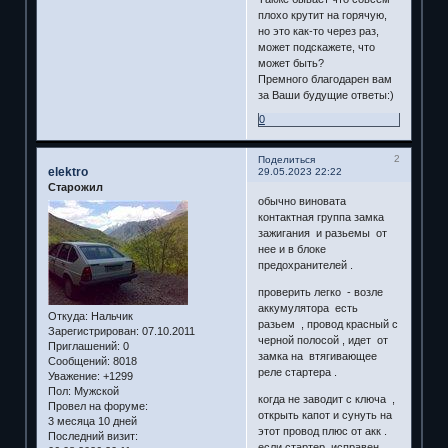
плохо крутит на горячую,
но это как-то через раз,
может подскажете, что
может быть?
Премного благодарен вам
за Ваши будущие ответы:)
0
2
Поделиться
elektro
29.05.2023 22:22
Старожил
обычно виновата
контактная группа замка
зажигания и разьемы от
нее и в блоке
предохранителей .
проверить легко - возле
аккумулятора есть
Откуда:
Нальчик
разьем , провод красный с
Зарегистрирован
: 07.10.2011
черной полосой , идет от
Приглашений:
0
замка на втягивающее
Сообщений:
8018
реле стартера .
Уважение:
+1299
Пол:
Мужской
когда не заводит с ключа ,
Провел на форуме:
открыть капот и сунуть на
3 месяца 10 дней
этот провод плюс от акк .
Последний визит:
если стартер исправен ,