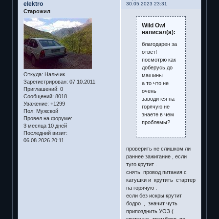
elektro
30.05.2023 23:31
Старожил
Wild Owl
написал(а):
благодарен за
ответ!
посмотрю как
доберусь до
Откуда:
Нальчик
машины.
Зарегистрирован
: 07.10.2011
а то что не
Приглашений:
0
очень
Сообщений:
8018
заводится на
Уважение:
+1299
горячую не
Пол:
Мужской
знаете в чем
Провел на форуме:
проблемы?
3 месяца 10 дней
Последний визит:
06.08.2026 20:11
проверить не слишком ли
раннее зажигание , если
туго крутит .
снять провод питания с
катушки и крутить стартер
на горячую .
если без искры крутит
бодро , значит чуть
припозднить УОЗ (