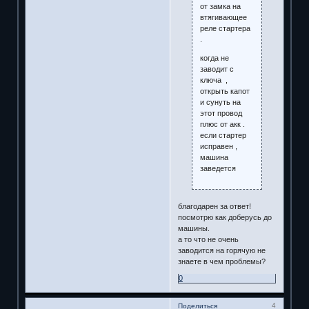
от замка на
втягивающее
реле стартера
.
когда не
заводит с
ключа ,
открыть капот
и сунуть на
этот провод
плюс от акк .
если стартер
исправен ,
машина
заведется
благодарен за ответ!
посмотрю как доберусь до
машины.
а то что не очень
заводится на горячую не
знаете в чем проблемы?
0
4
Поделиться