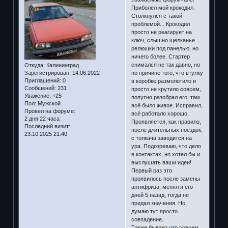
Приболел мой крокодил.
Столкнулся с такой
проблемой... Крокодил
просто не реагирует на
ключ, слышно щелканье
релюшки под панелью, но
ничего более. Стартер
снимался не так давно, но
Откуда:
Калининград
по причине того, что втулку
Зарегистрирован
: 14.06.2022
Приглашений:
0
в коробке размолотило и
Сообщений:
231
просто не крутило совсем,
Уважение:
+25
попутно разобрал его, там
Пол:
Мужской
всё было живое. Исправил,
Провел на форуме:
всё работало хорошо.
2 дня 22 часа
Проявляется, как правило,
Последний визит:
после длительных поездок,
23.10.2025 21:40
с толкача заводится на
ура. Подозреваю, что дело
в контактах, но хотел бы и
выслушать ваши идеи!
Первый раз это
проявилось после замены
антифриза, менял я его
дней 5 назад, тогда не
придал значения. Но
думаю тут просто
совпадение.
Также бывает что совсем