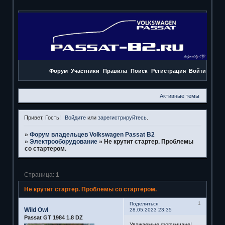
Форум
Участники
Правила
Поиск
Регистрация
Войти
Активные темы
Привет, Гость!
Войдите
или
зарегистрируйтесь
.
»
Форум владельцев Volkswagen Passat B2
»
Электрооборудование
»
Не крутит стартер. Проблемы
со стартером.
Страница:
1
Не крутит стартер. Проблемы со стартером.
1
Поделиться
Wild Owl
28.05.2023 23:35
Passat GT 1984 1.8 DZ
Уважаемые форумчане!