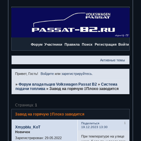
Форум
Участники
Правила
Поиск
Регистрация
Войти
Активные темы
Привет, Гость!
Войдите
или
зарегистрируйтесь
.
»
Форум владельцев Volkswagen Passat B2
»
Система
подачи топлива
»
Завод на горячую ‡Плохо заводится
Страница:
1
Завод на горячую ‡Плохо заводится
1
Поделиться
Xmypblu_KoT
19.12.2023 13:30
Новичок
При температуре на улице
Зарегистрирован
: 29.05.2022