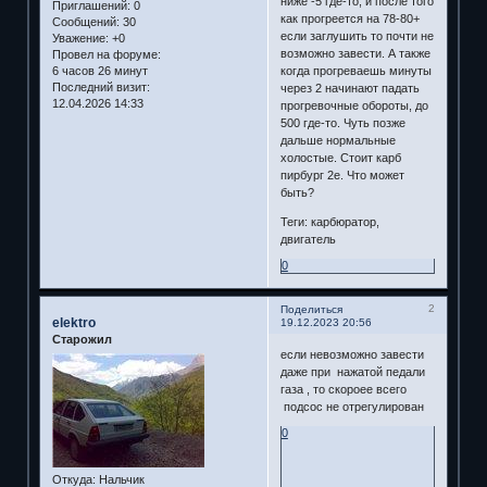
ниже -5 где-то, и после того
Приглашений:
0
как прогреется на 78-80+
Сообщений:
30
если заглушить то почти не
Уважение:
+0
возможно завести. А также
Провел на форуме:
когда прогреваешь минуты
6 часов 26 минут
Последний визит:
через 2 начинают падать
12.04.2026 14:33
прогревочные обороты, до
500 где-то. Чуть позже
дальше нормальные
холостые. Стоит карб
пирбург 2е. Что может
быть?
Теги: карбюратор,
двигатель
0
2
Поделиться
elektro
19.12.2023 20:56
Старожил
если невозможно завести
даже при нажатой педали
газа , то скороее всего
подсос не отрегулирован
0
Откуда:
Нальчик