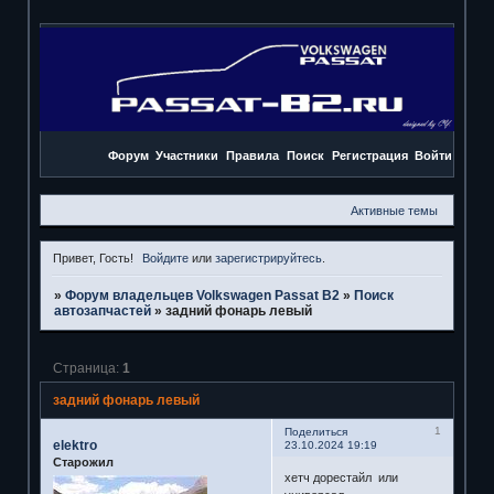
Форум
Участники
Правила
Поиск
Регистрация
Войти
Активные темы
Привет, Гость!
Войдите
или
зарегистрируйтесь
.
»
Форум владельцев Volkswagen Passat B2
»
Поиск
автозапчастей
»
задний фонарь левый
Страница:
1
задний фонарь левый
1
Поделиться
elektro
23.10.2024 19:19
Старожил
хетч дорестайл или