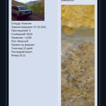
универсал .
Откуда:
Нальчик
Зарегистрирован
: 07.10.2011
Приглашений:
0
Сообщений:
8018
Уважение:
+1299
Пол:
Мужской
Провел на форуме:
3 месяца 10 дней
Последний визит:
Вчера 20:11