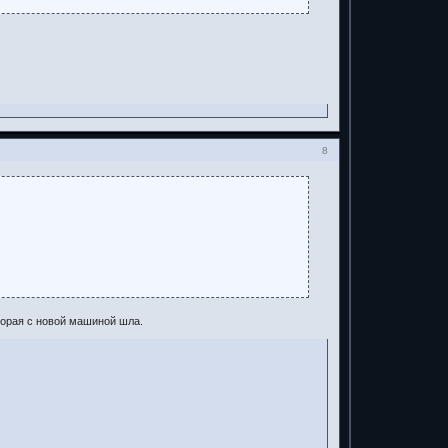
8
торая с новой машиной шла.