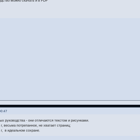
одство можно скачать и в PDF
00:47
х руководства - они отличаются текстом и рисунками.
6 г, весьма потрепанное, не хватает страниц;
7 г, в идеальном сохране.