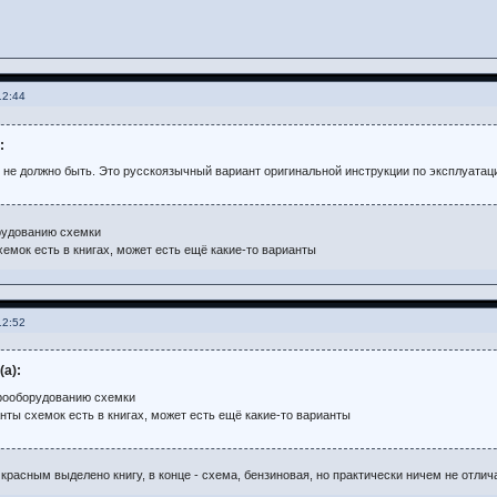
12:44
:
 и не должно быть. Это русскоязычный вариант оригинальной инструкции по эксплуатац
рудованию схемки
емок есть в книгах, может есть ещё какие-то варианты
12:52
(а):
трооборудованию схемки
нты схемок есть в книгах, может есть ещё какие-то варианты
 красным выделено книгу, в конце - схема, бензиновая, но практически ничем не отлич