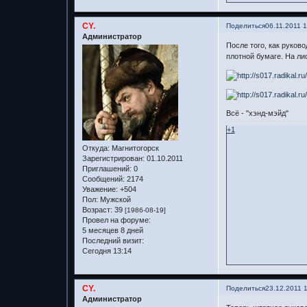
CY.
Поделиться
06.11.2011 
Администратор
После того, как руков
плотной бумаге. На ли
Всё - "хэнд-мэйд"
+1
Откуда:
Магнитогорск
Зарегистрирован
: 01.10.2011
Приглашений:
0
Сообщений:
2174
Уважение:
+504
Пол:
Мужской
Возраст:
39
[1986-08-19]
Провел на форуме:
5 месяцев 8 дней
Последний визит:
Сегодня 13:14
CY.
Поделиться
23.12.2011 
Администратор