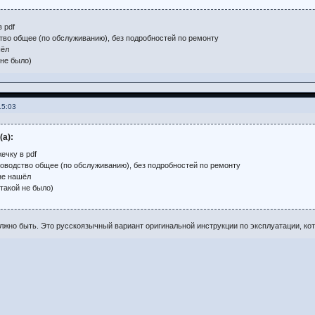
 pdf
тво общее (по обслуживанию), без подробностей по ремонту
шёл
 не было)
15:03
(а):
ечку в pdf
ководство общее (по обслуживанию), без подробностей по ремонту
не нашёл
(такой не было)
должно быть. Это русскоязычный вариант оригинальной инструкции по эксплуатации, ко