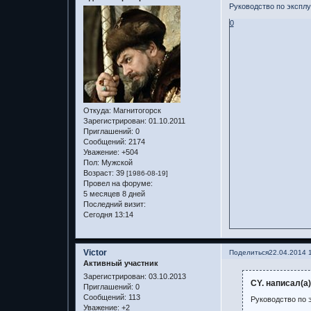
Руководство по эксплуа
0
Откуда:
Магнитогорск
Зарегистрирован
: 01.10.2011
Приглашений:
0
Сообщений:
2174
Уважение:
+504
Пол:
Мужской
Возраст:
39
[1986-08-19]
Провел на форуме:
5 месяцев 8 дней
Последний визит:
Сегодня 13:14
Victor
Поделиться
22.04.2014 
Активный участник
Зарегистрирован
: 03.10.2013
CY. написал(а)
Приглашений:
0
Сообщений:
113
Руководство по э
Уважение:
+2