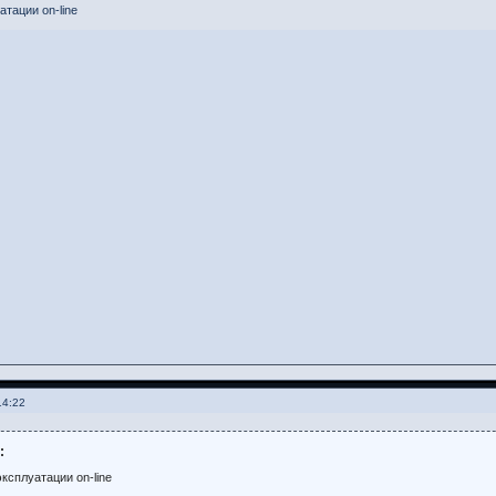
тации on-line
14:22
:
ксплуатации on-line