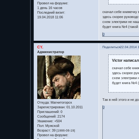
Провел на форуме:
1 день 16 часов
скачал себе книжечку в
Последний визит:
здесь скорее руководс
19.04.2018 11:06
схем электрики не на
будет книга №4 (такой
0
CY.
Поделиться
22.04.2014 
Администратор
Victor написал
скачал себе книж
здесь скорее ру
схем электрики 
будет книга №4 
Так в ней этого и не 
Откуда:
Магнитогорск
Зарегистрирован
: 01.10.2011
0
Приглашений:
0
Сообщений:
2174
Уважение:
+504
Пол:
Мужской
Возраст:
39
[1986-08-19]
Провел на форуме: