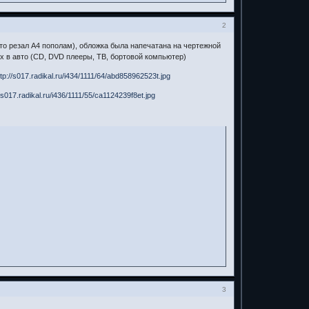
2
сто резал А4 пополам), обложка была напечатана на чертежной
х в авто (СD, DVD плееры, ТВ, бортовой компьютер)
3