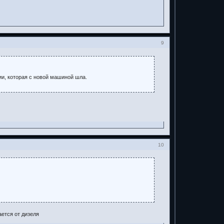
9
ии, которая с новой машиной шла.
10
ается от дизеля