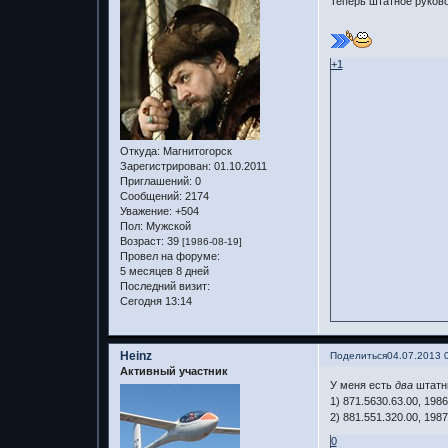
Теперь штатное руков
+1
Откуда:
Магнитогорск
Зарегистрирован
: 01.10.2011
Приглашений:
0
Сообщений:
2174
Уважение:
+504
Пол:
Мужской
Возраст:
39
[1986-08-19]
Провел на форуме:
5 месяцев 8 дней
Последний визит:
Сегодня 13:14
Heinz
Поделиться
04.07.2013 
Активный участник
У меня есть
два
штатны
1) 871.5630.63.00, 198
2) 881.551.320.00, 198
0