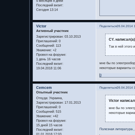
5 месяцев 8 дней
Последний визит:
Сегодня 13:14
Victor
Поделиться
26.04.2014 
Активный участник
Зарегистрирован
: 03.10.2013
CY. написал(а)
Приглашений:
0
Сообщений:
113
Так в ней этого
Уважение:
+2
Провел на форуме:
1 день 16 часов
мне бы по электрообо
Последний визит:
некоторые варианты сх
19.04.2018 11:06
0
Cemcem
Поделиться
26.04.2014 
Опытный участник
Откуда:
Украина,
Victor написал
Зарегистрирован
: 17.01.2013
Приглашений:
0
мне бы по элек
Сообщений:
515
некоторые вариа
Уважение:
+42
Провел на форуме:
15 дней 15 часов
Полезная литература
,
Последний визит:
01.01.2018 17:03