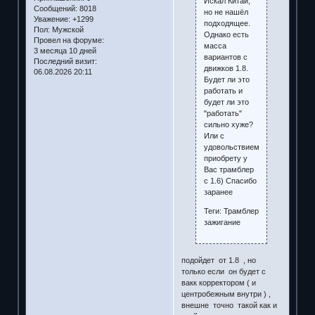
Искал Китай,
Сообщений:
8018
но не нашёл
Уважение:
+1299
подходящее.
Пол:
Мужской
Однако есть
Провел на форуме:
масса
3 месяца 10 дней
вариантов с
Последний визит:
движков 1.8.
06.08.2026 20:11
Будет ли это
работать и
будет ли это
"работать"
сильно хуже?
Или с
удовольствием
приобрету у
Вас трамблер
с 1.6) Спасибо
заранее
Теги: Трамблер
зажигание
подойдет от 1.8 , но
только если он будет с
вакк корректором ( и
центробежным внутри ) ,
внешне точно такой как и