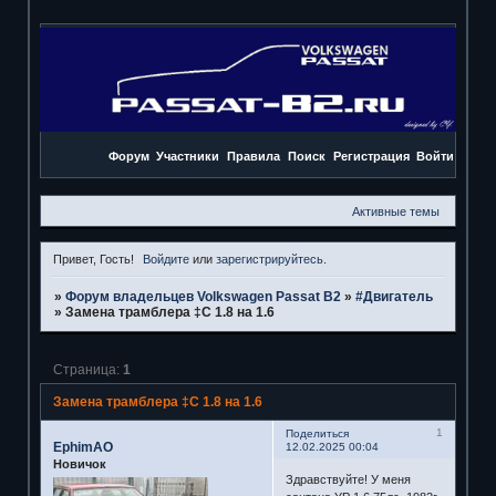
Форум
Участники
Правила
Поиск
Регистрация
Войти
Активные темы
Привет, Гость!
Войдите
или
зарегистрируйтесь
.
»
Форум владельцев Volkswagen Passat B2
»
#Двигатель
»
Замена трамблера ‡С 1.8 на 1.6
Страница:
1
Замена трамблера ‡С 1.8 на 1.6
1
Поделиться
EphimAO
12.02.2025 00:04
Новичок
Здравствуйте! У меня