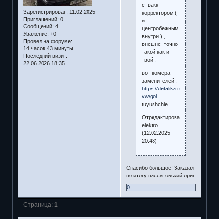
с вакк
Зарегистрирован
: 11.02.2025
корректором (
Приглашений:
0
и
Сообщений:
4
центробежным
Уважение:
+0
внутри ) ,
Провел на форуме:
внешне точно
14 часов 43 минуты
такой как и
Последний визит:
твой .
22.06.2026 18:35
вот номера
заменителей :
https://detalika.ru/zapchasti/na-
vw/gol
…
tuyushchie
Отредактировано
elektro
(12.02.2025
20:48)
Спасибо большое! Заказал
по итогу пассатовский ориг
0
Страница:
1