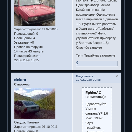
сантана YP 1.6 75лс, 1982г.
Сдох трамблер. Искал
Китай, но не нашёл
подходящее. Однако есть
масса вариантов с движков
1.8. Будет ли это работать
и будет ли это "работать"
Зарегистрирован
: 11.02.2025
сильно хуже? Или с
Приглашений:
0
удовольствием приобрету
Сообщений:
4
Уважение:
+0
у Вас трамблер с 1.6)
Провел на форуме:
Спасибо заранее
14 часов 43 минуты
Теги: Трамблер зажигание
Последний визит:
22.06.2026 18:35
0
2
Поделиться
elektro
12.02.2025 20:45
Старожил
EphimAO
написал(а):
Здравствуйте!
У меня
сантана YP 1.6
75лс, 1982г.
Откуда:
Нальчик
Сдох
Зарегистрирован
: 07.10.2011
трамблер.
Приглашений:
0