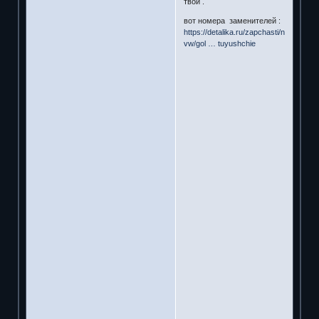
твой .
вот номера заменителей :
https://detalika.ru/zapchasti/na-
vw/gol … tuyushchie