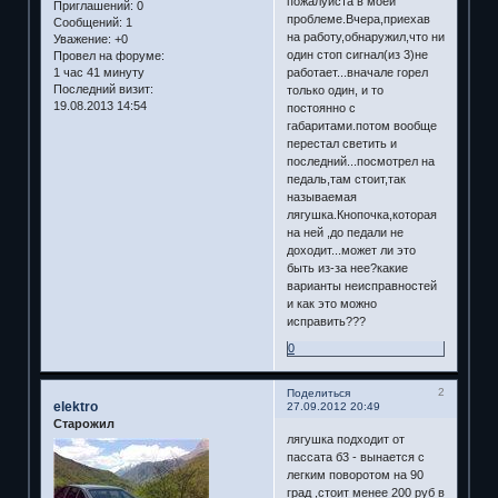
пожалуйста в моей
Приглашений:
0
проблеме.Вчера,приехав
Сообщений:
1
на работу,обнаружил,что ни
Уважение:
+0
один стоп сигнал(из 3)не
Провел на форуме:
работает...вначале горел
1 час 41 минуту
Последний визит:
только один, и то
19.08.2013 14:54
постоянно с
габаритами.потом вообще
перестал светить и
последний...посмотрел на
педаль,там стоит,так
называемая
лягушка.Кнопочка,которая
на ней ,до педали не
доходит...может ли это
быть из-за нее?какие
варианты неисправностей
и как это можно
исправить???
0
2
Поделиться
elektro
27.09.2012 20:49
Старожил
лягушка подходит от
пассата б3 - вынается с
легким поворотом на 90
град ,стоит менее 200 руб в