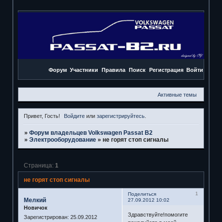
Форум
Участники
Правила
Поиск
Регистрация
Войти
Активные темы
Привет, Гость!
Войдите
или
зарегистрируйтесь
.
»
Форум владельцев Volkswagen Passat B2
»
Электрооборудование
»
не горят стоп сигналы
Страница:
1
не горят стоп сигналы
1
Поделиться
Мелкий
27.09.2012 10:02
Новичок
Здравствуйте!помогите
Зарегистрирован
: 25.09.2012