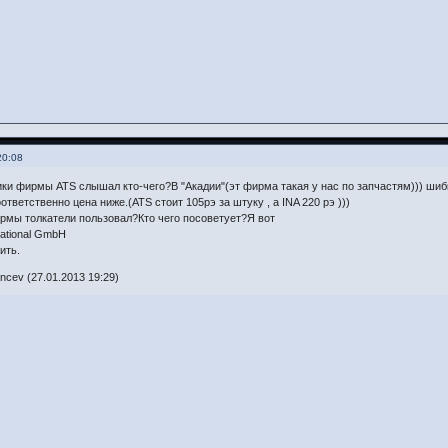
20:08
ки фирмы ATS слышал кто-чего?В "Акадии"(эт фирма такая у нас по запчастям))) шиб
тветственно цена ниже.(ATS стоит 105рэ за штуку , а INA 220 рэ )))
рмы толкатели пользовал?Кто чего посоветует?Я вот
national GmbH
ить.
cev (27.01.2013 19:29)