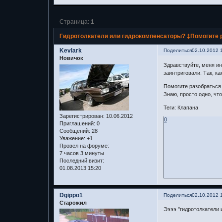
Страница:
1
Гидротолкатели или гидрокомпенсаторы? ‡Помогите р
Kevlark
Поделиться
02.10.2012 
Новичок
Здравствуйте, меня ин
заинтриговали. Так, ка
Помогите разобраться 
Знаю, просто одно, что
Теги: Клапана
Зарегистрирован
: 10.06.2012
0
Приглашений:
0
Сообщений:
28
Уважение:
+1
Провел на форуме:
7 часов 3 минуты
Последний визит:
01.08.2013 15:20
Dgippo1
Поделиться
02.10.2012 
Старожил
Ээээ "гидротолкатели 