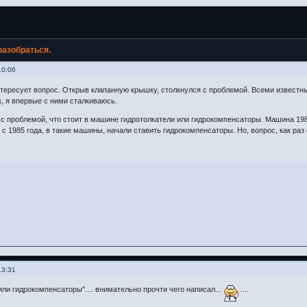
азобраться.
10:06
тересует вопрос. Открыв клапанную крышку, столкнулся с проблемой. Всеми известн
к, я впервые с ними сталкиваюсь.
с проблемой, что стоит в машине гидротолкатели или гидрокомпенсаторы. Машина 1982
 с 1985 года, в такие машины, начали ставить гидрокомпенсаторы. Но, вопрос, как раз 
13:31
или гидрокомпенсаторы".... внимательно прочти чего написал...
....