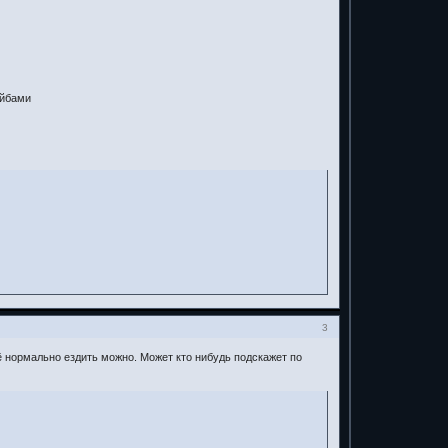
айбами
3
ё нормально ездить можно. Может кто нибудь подскажет по