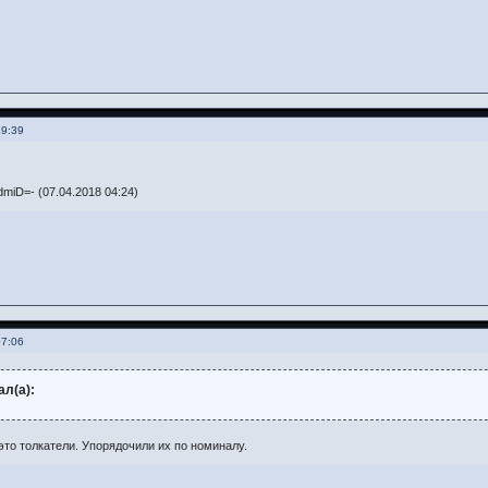
19:39
miD=- (07.04.2018 04:24)
07:06
ал(а):
это толкатели. Упорядочили их по номиналу.