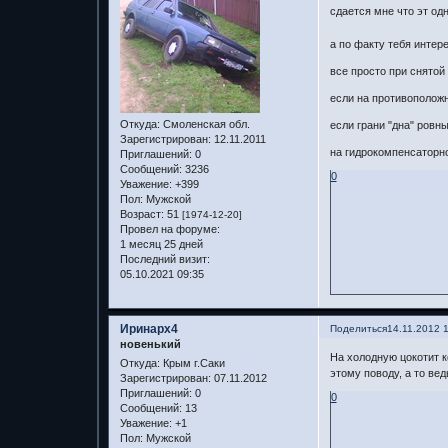
сдается мне что эт одн
а по факту тебя интере
все просто при снятой
если на противоположн
Откуда:
Смоленская обл.
если грани "дна" ровн
Зарегистрирован
: 12.11.2011
на гидрокомпенсаторно
Приглашений:
0
Сообщений:
3236
0
Уважение:
+399
Пол:
Мужской
Возраст:
51
[1974-12-20]
Провел на форуме:
1 месяц 25 дней
Последний визит:
05.10.2021 09:35
Иринарх4
Поделиться
14.11.2012 
новенький
На холодную цокотит к
Откуда:
Крым г.Саки
этому поводу, а то ве
Зарегистрирован
: 07.11.2012
Приглашений:
0
0
Сообщений:
13
Уважение:
+1
Пол:
Мужской