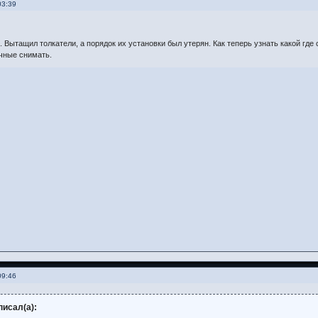
03:39
 Вытащил толкатели, а порядок их установки был утерян. Как теперь узнать какой где 
чные снимать.
09:46
исал(а):