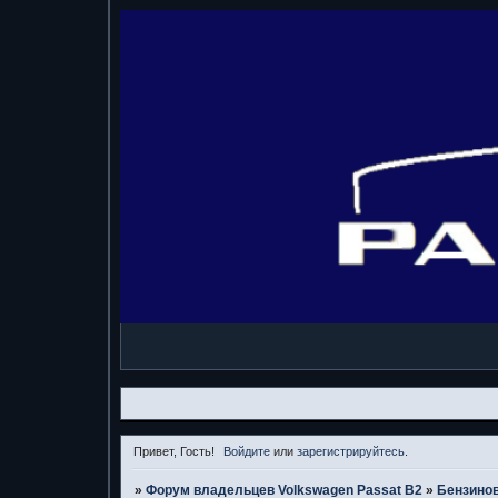
Привет, Гость!
Войдите
или
зарегистрируйтесь
.
»
Форум владельцев Volkswagen Passat B2
»
Бензино