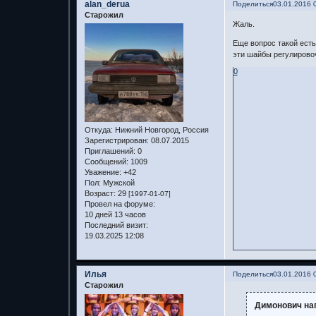
alan_derua
Поделиться
03.01.2016 
Старожил
Жаль.
Еще вопрос такой есть.
эти шайбы регулирово
0
Откуда:
Нижний Новгород, Россия
Зарегистрирован
: 08.07.2015
Приглашений:
0
Сообщений:
1009
Уважение:
+42
Пол:
Мужской
Возраст:
29
[1997-01-07]
Провел на форуме:
10 дней 13 часов
Последний визит:
19.03.2025 12:08
Илья
Поделиться
03.01.2016 
Старожил
Димонович нап