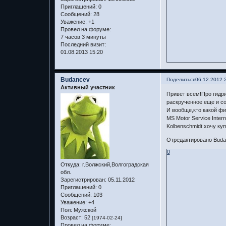
Приглашений:
0
Сообщений:
28
Уважение:
+1
Провел на форуме:
7 часов 3 минуты
Последний визит:
01.08.2013 15:20
Budancev
Поделиться
06.12.2012 
Активный участник
Привет всем!Про гидри
раскрученное еще и соо
И вообще,кто какой фи
MS Motor Service Inter
Kolbenschmidt хочу куп
Отредактировано Budan
0
Откуда:
г.Волжский,Волгоградская
обл.
Зарегистрирован
: 05.11.2012
Приглашений:
0
Сообщений:
103
Уважение:
+4
Пол:
Мужской
Возраст:
52
[1974-02-24]
Провел на форуме: