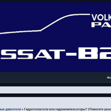
Фо
вые двигатели
»
Гидротолкатели или гидрокомпенсаторы? ‡Помогите разо