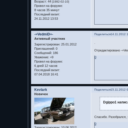
Возраст:
44
[1982-02-10]
Провел на форуме:
8 часов 35 минут
Последний визит:
24.11.2012 13:53
-=VedmiD=-
Поделиться
14.11.2012 
Активный участник
.
Зарегистрирован
: 25.01.2012
Приглашений:
0
Отредактировано -=Ved
Сообщений:
186
Уважение:
+9
0
Провел на форуме:
6 дней 12 часов
Последний визит:
07.04.2018 16:41
Kevlark
Поделиться
15.11.2012 
Новичок
Dgippo1 напис
Спасибо. Разобрался, 
0
Зарегистрирован
: 10.06.2012