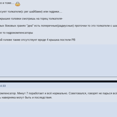
о и тоже....
суют толкатели(с рег шайбами) или гидрики....
 крышке головки смотришь на торец толкателя-
ых боковых гранях "дна" есть поперечные(радиусные) проточки то это толкатели с ш
ые то гидрокомпенсаторы
й голове также отсутствует вроде 4 крышка постели РВ
14:33
омпенсатор. Минут 7 поработает и всё нормально. Советовался, говорят не парься вс
дь наверняка могут быть и последствия.