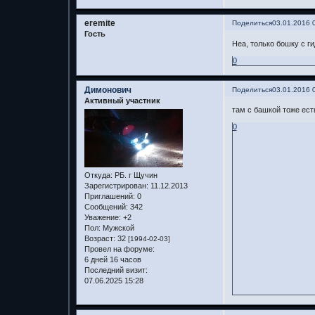
eremite
Поделиться
03.01.2016 
Гость
Неа, только бошку с г
0
Димонович
Поделиться
03.01.2016 
Активный участник
там с башкой тоже ест
0
Откуда:
РБ. г Щучин
Зарегистрирован
: 11.12.2013
Приглашений:
0
Сообщений:
342
Уважение:
+2
Пол:
Мужской
Возраст:
32
[1994-02-03]
Провел на форуме:
6 дней 16 часов
Последний визит:
07.06.2025 15:28