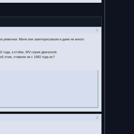
1
ые рюмочки. Меня они заинтересовали и даже не много
 года, хэтчбек, WV серия двигателя.
об этом, ставили ли с 1982 года их?
2