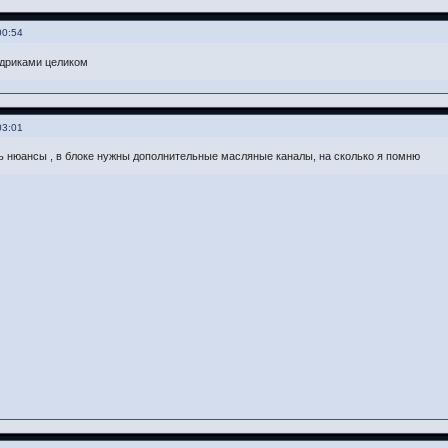
00:54
идриками целиком
03:01
ь нюансы , в блоке нужны дополнительные масляные каналы, на сколько я помню