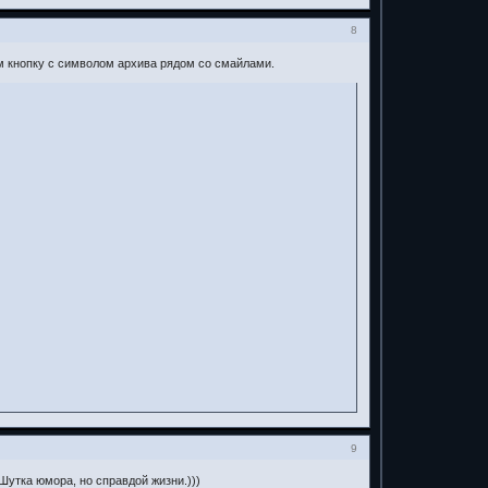
8
м кнопку с символом архива рядом со смайлами.
9
 Шутка юмора, но справдой жизни.)))