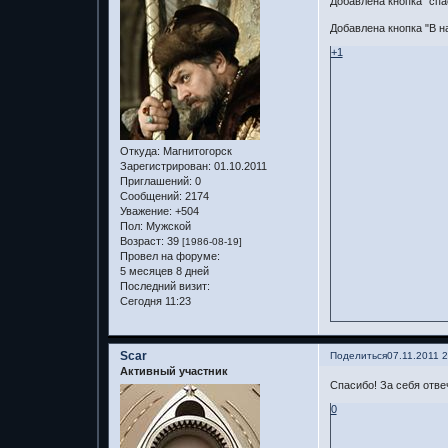
Добавлена кнопка "спа
Добавлена кнопка "В н
+1
Откуда:
Магнитогорск
Зарегистрирован
: 01.10.2011
Приглашений:
0
Сообщений:
2174
Уважение:
+504
Пол:
Мужской
Возраст:
39
[1986-08-19]
Провел на форуме:
5 месяцев 8 дней
Последний визит:
Сегодня 11:23
Scar
Поделиться
07.11.2011 
Активный участник
Спасибо! За себя отвеч
0