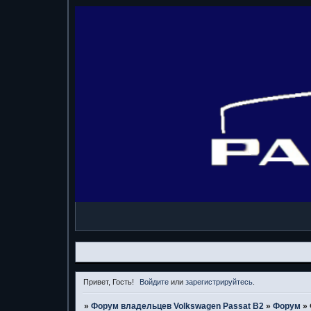
Привет, Гость!
Войдите
или
зарегистрируйтесь
.
»
Форум владельцев Volkswagen Passat B2
»
Форум
»