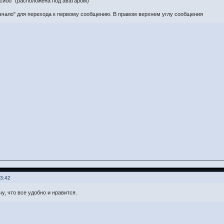
сибо" (расположена под аватаром)
ачало" для перехода к первому сообщению. В правом верхнем углу сообщения
23:42
у, что все удобно и нравится.