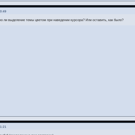
20:49
о ли выделение темы цветом при наведении курсора? Или оставить, как было?
21:21