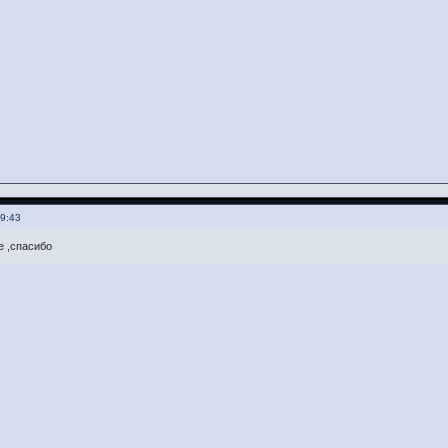
19:43
е ,спасибо