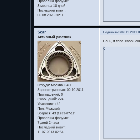
Провел на форуме:
3 месяца 10 дней
Последний визит:
06.08.2026 20:11
Scar
Поделиться
09.11.2011 
Активный участник
Сань, я тебе сообщени
0
Откуда:
Москва САО
Зарегистрирован
: 02.10.2011
Приглашений:
0
Сообщений:
224
Уважение:
+42
Пол:
Мужской
Возраст:
43
[1983-07-11]
Провел на форуме:
7 дней 2 часа
Последний визит:
11.07.2013 02:54