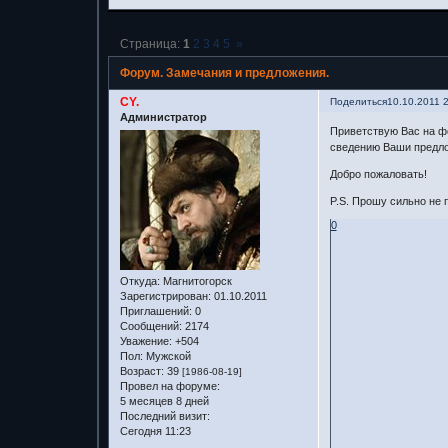
Страница:
1
2
3
4
5
»
Форум. Замечания и предложения.
CY.
Поделиться
10.10.2011 
Администратор
Приветствую Вас на фо
сведению Ваши предло
Добро пожаловать!
P.S. Прошу сильно не п
0
Откуда:
Магнитогорск
Зарегистрирован
: 01.10.2011
Приглашений:
0
Сообщений:
2174
Уважение:
+504
Пол:
Мужской
Возраст:
39
[1986-08-19]
Провел на форуме:
5 месяцев 8 дней
Последний визит:
Сегодня 11:23