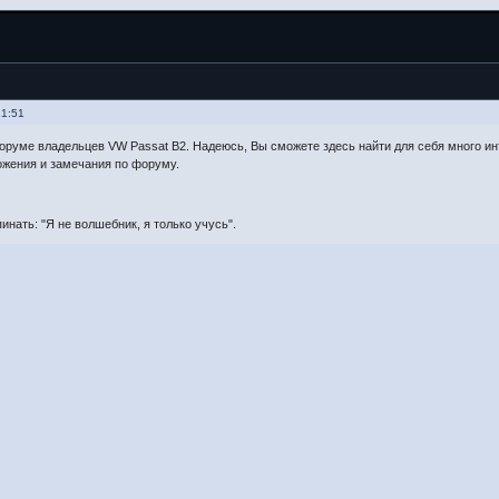
21:51
руме владельцев VW Passat B2. Надеюсь, Вы сможете здесь найти для себя много инт
жения и замечания по форуму.
инать: "Я не волшебник, я только учусь".