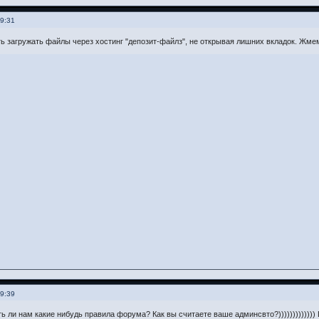
19:31
ь загружать файлы через хостинг "депозит-файлз", не открывая лишних вкладок. Жме
19:39
ть ли нам какие нибудь правила форума? Как вы считаете ваше админсвто?)))))))))))))