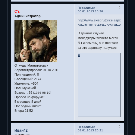
5
Поделиться
CY.
06.01.2013 10:26
Администратор
http://www.exist.ru/price.aspx?
pid=BC101884&sr=72&Cat=Volkswage
В данном случае
менеджеры экзиста могли
бы и помочь, они все таки
за это зарплату получают
0
Откуда:
Магнитогорск
Зарегистрирован
: 01.10.2011
Приглашений:
0
Сообщений:
2174
Уважение:
+504
Пол:
Мужской
Возраст:
39
[1986-08-19]
Провел на форуме:
5 месяцев 8 дней
Последний визит:
Вчера 21:52
6
Поделиться
Иван42
08.01.2013 20:21