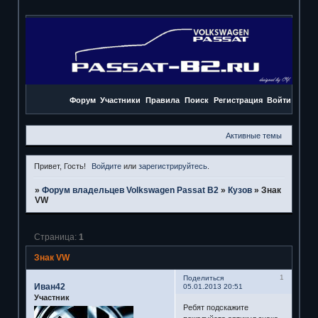
Форум
Участники
Правила
Поиск
Регистрация
Войти
Активные темы
Привет, Гость!
Войдите
или
зарегистрируйтесь
.
»
Форум владельцев Volkswagen Passat B2
»
Кузов
»
Знак
VW
Страница:
1
Знак VW
1
Поделиться
Иван42
05.01.2013 20:51
Участник
Ребят подскажите