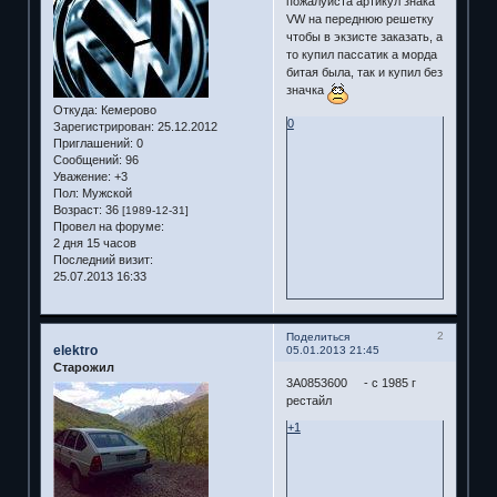
пожалуйста артикул знака
VW на переднюю решетку
чтобы в экзисте заказать, а
то купил пассатик а морда
битая была, так и купил без
значка
Откуда:
Кемерово
0
Зарегистрирован
: 25.12.2012
Приглашений:
0
Сообщений:
96
Уважение:
+3
Пол:
Мужской
Возраст:
36
[1989-12-31]
Провел на форуме:
2 дня 15 часов
Последний визит:
25.07.2013 16:33
2
Поделиться
elektro
05.01.2013 21:45
Старожил
3A0853600 - с 1985 г
рестайл
+1