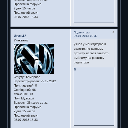
Провел на форуме:
2 дня 15 часов
Последний визит:
25.07.2013 16:33
4
Поделиться
Иван42
06.01.2013 09:37
Участник
узнал у менеджеров в
экзисте, по данному
артиклу нельзя заказать
эмблему на решетку
радиатора
0
Откуда:
Кемерово
Зарегистрирован
: 25.12.2012
Приглашений:
0
Сообщений:
96
Уважение:
+3
Пол:
Мужской
Возраст:
36
[1989-12-31]
Провел на форуме:
2 дня 15 часов
Последний визит:
25.07.2013 16:33