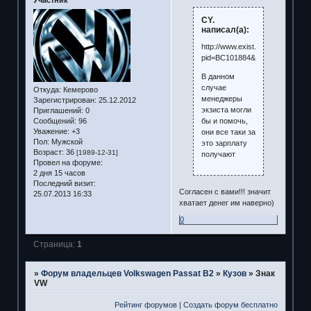
Участник
CY.
написал(а):
http://www.exist.ru/price.aspx?
pid=BC101884&sr=72&Cat=Vol
В данном
случае
Откуда:
Кемерово
менеджеры
Зарегистрирован
: 25.12.2012
экзиста могли
Приглашений:
0
бы и помочь,
Сообщений:
96
Уважение:
+3
они все таки за
Пол:
Мужской
это зарплату
Возраст:
36
[1989-12-31]
получают
Провел на форуме:
2 дня 15 часов
Последний визит:
Согласен с вами!!! значит
25.07.2013 16:33
хватает денег им наверно)
0
Страница:
1
»
Форум владельцев Volkswagen Passat B2
»
Кузов
»
Знак
VW
Рейтинг форумов
|
Создать форум бесплатно