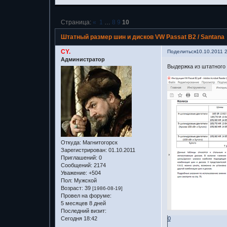
Страница:
«
1
…
8
9
10
Штатный размер шин и дисков VW Passat B2 / Santana
CY.
Поделиться
10.10.2011 
Администратор
Выдержка из штатного 
Откуда:
Магнитогорск
Зарегистрирован
: 01.10.2011
Приглашений:
0
Сообщений:
2174
Уважение:
+504
Пол:
Мужской
Возраст:
39
[1986-08-19]
Провел на форуме:
5 месяцев 8 дней
Последний визит:
Сегодня 18:42
0