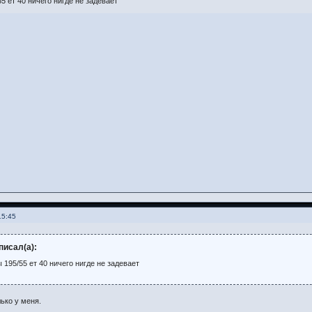
5 ет 40 ничего нигде не задевает
15:45
писал(а):
195/55 ет 40 ничего нигде не задевает
ько у меня.