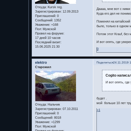
Откуда:
Kursk reg.
Даааа, мне вот с ними
Зарегистрирован
: 12.09.2013
Куда его дел не поним
Приглашений:
0
Сообщений:
1352
Поменял на китайский 
Уважение:
+168
было, только в одном 
Пол:
Мужской
Провел на форуме:
Потом этот Krauf, без 
17 дней 10 часов
И вот опять, где увере
Последний визит:
15.06.2025 21:30
0
elektro
Поделиться
24.11.2019 
Старожил
Cogito написал
И вот опять, где
будет .
мой больше 10 лет тр
Откуда:
Нальчик
Зарегистрирован
: 07.10.2011
+1
Приглашений:
0
Сообщений:
8018
Уважение:
+1299
Пол:
Мужской
Провел на форуме: