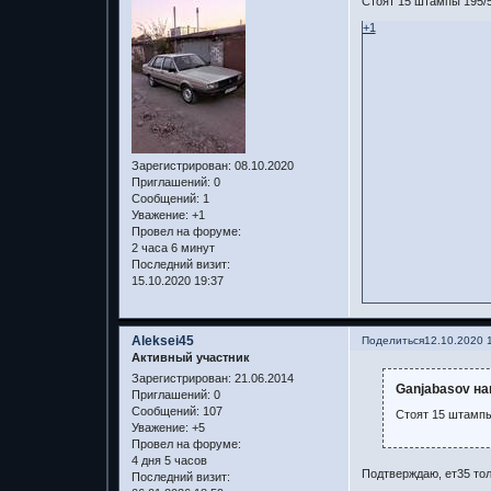
Стоят 15 штампы 195/5
+1
Зарегистрирован
: 08.10.2020
Приглашений:
0
Сообщений:
1
Уважение:
+1
Провел на форуме:
2 часа 6 минут
Последний визит:
15.10.2020 19:37
Aleksei45
Поделиться
12.10.2020 
Активный участник
Зарегистрирован
: 21.06.2014
Ganjabasov на
Приглашений:
0
Сообщений:
107
Стоят 15 штампы 
Уважение:
+5
Провел на форуме:
4 дня 5 часов
Подтверждаю, ет35 тол
Последний визит: