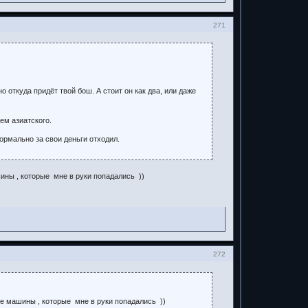
271
 откуда придёт твой бош. А стоит он как два, или даже
ем азиатского.
нормально за свои деньги отходил.
шины , которые мне в руки попадались ))
272
се машины , которые мне в руки попадались ))