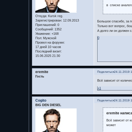
в списке аналог
Откуда:
Kursk reg.
Зарегистрирован
: 12.09.2013
Большое спасибо, за 
Приглашений:
0
Только вот вопрос, бош
Сообщений:
1352
А долго ли он должен 
Уважение:
+168
0
Пол:
Мужской
Провел на форуме:
17 дней 10 часов
Последний визит:
15.06.2025 21:30
eremite
Поделиться
24.11.2019 
Гость
Всё зависит от количе
+1
Cogito
Поделиться
24.11.2019 
BIG DEN DIESEL
eremite написа
Всё зависит от 
может