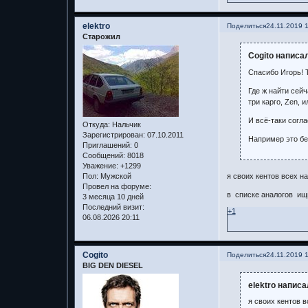
elektro
Поделиться
24.11.2019 
Старожил
Cogito написал
Спасибо Игорь! 
Где ж найти сейч
три карго, Zen, и
И всё-таки согла
Откуда:
Нальчик
Зарегистрирован
: 07.10.2011
Например это бен
Приглашений:
0
Сообщений:
8018
Уважение:
+1299
Пол:
Мужской
я своих кентов всех н
Провел на форуме:
в списке аналогов ищи
3 месяца 10 дней
Последний визит:
+1
06.08.2026 20:11
Cogito
Поделиться
24.11.2019 
BIG DEN DIESEL
elektro написа
я своих кентов 