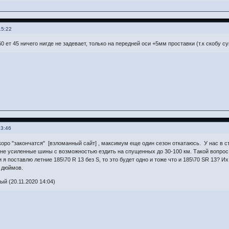
15:22
 ет 45 ничего нигде не задевает, только на передней оси +5мм проставки (т.к скобу с
13:46
оро "закончатся" [взломанный сайт] , максимум еще один сезон откатаюсь. У нас в с
мне усиленные шины с возможностью ездить на спущенных до 30-100 км. Такой вопрос, 
и я поставлю летние 185\70 R 13 без S, то это будет одно и тоже что и 185\70 SR 13? 
 дюймов.
й (20.11.2020 14:04)