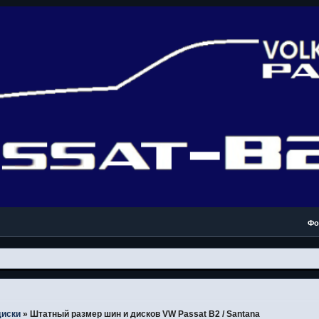
Фо
диски
»
Штатный размер шин и дисков VW Passat B2 / Santana