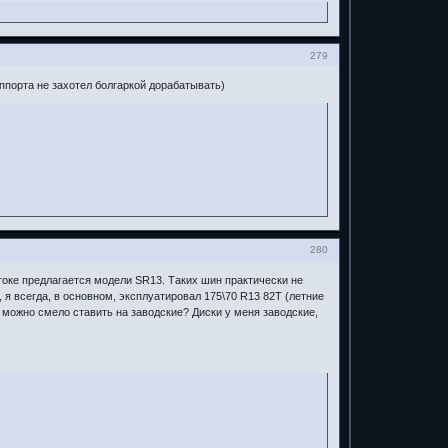
279
уппорта не захотел болгаркой дорабатывать)
280
токе предлагается модели SR13. Таких шин практически не
я всегда, в основном, эксплуатировал 175\70 R13 82Т (летние
Их можно смело ставить на заводские? Диски у меня заводские,