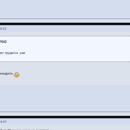
00:12
л(а):
лет трудится уже
 внедрять
19:57