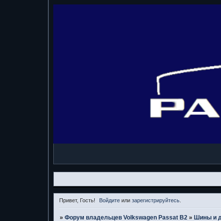
Привет, Гость!
Войдите
или
зарегистрируйтесь
.
»
Форум владельцев Volkswagen Passat B2
»
Шины и 