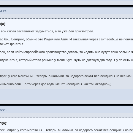
14:24
(а):
Твои слова заставляют задуматься, а то уже Zen присмотрел.
ас бош Венгрию, обычно это Индия или Азия. И заказывая через сайт вообще не понятно
ли четыре Krauf.
сен, если найти европейского производства деталь, то ходить она будет явно больше ч
декс Krauf, который стоял раньше у меня, чуть чуть не дотянул два года. Ну то есть 
апряг у кого магазины - теперь в наличии за недорого лежат все бендиксы на все ма
 именно бош - а то через два года менять бендиксы как то накладно ((
15:28
л(а):
всех напряг у кого магазины - теперь в наличии за недорого лежат все бендиксы на в