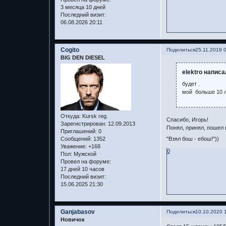
3 месяца 10 дней
Последний визит:
06.08.2026 20:11
Cogito
Поделиться
25.11.2019 
BIG DEN DIESEL
elektro написа
будет .
мой больше 10 
Откуда:
Kursk reg.
Спасибо, Игорь!
Зарегистрирован
: 12.09.2013
Понял, принял, пошел
Приглашений:
0
"Взял бош - ебош!"))
Сообщений:
1352
Уважение:
+168
0
Пол:
Мужской
Провел на форуме:
17 дней 10 часов
Последний визит:
15.06.2025 21:30
Ganjabasov
Поделиться
10.10.2020 
Новичок