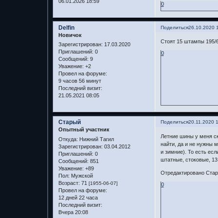
06.01.2026 18:59
0
Delfin
Поделиться
26.10.2020 
Новичок
Стоят 15 штампы 195/60
Зарегистрирован
: 17.03.2020
Приглашений:
0
0
Сообщений:
9
Уважение:
+2
Провел на форуме:
9 часов 56 минут
Последний визит:
21.05.2021 08:05
Старый
Поделиться
20.11.2020 
Опытный участник
Летние шины у меня ск
Откуда:
Нижний Тагил
найти, да и не нужны 
Зарегистрирован
: 03.04.2012
и зимние). То есть есл
Приглашений:
0
штатные, стоковые, 13
Сообщений:
851
Уважение:
+89
Отредактировано Стары
Пол:
Мужской
Возраст:
71
[1955-06-07]
0
Провел на форуме:
12 дней 22 часа
Последний визит:
Вчера 20:08