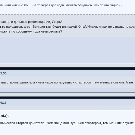
ов ищи именно бош - а то через два года менять бендиксы как то накладно ((
помощь и дельные рекомендации, Игорь!
 то находится, а вот Венгрия там будет или какой Китай/Индия, никак не узнать, по кр
служить по хорошему, года четыре-пять?
15:50
ства стартов двигателя - чем чаще пользуешься стартером, тем меньше служит. А так
16:18
л(а):
количества стартов двигателя - чем чаще пользуешься стартером, тем меньше служит. 