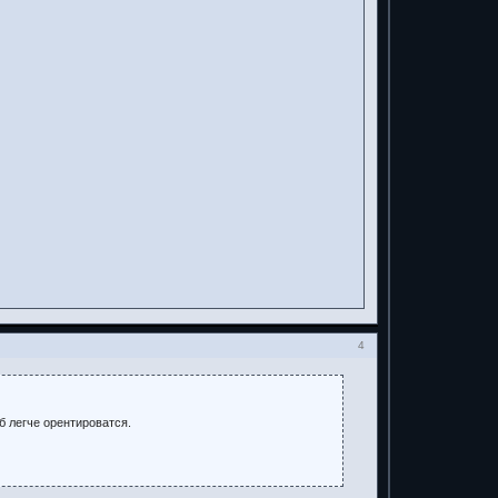
4
б легче орентироватся.