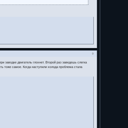
9
при заводке двигатель глохнет. Второй раз заведешь слегка
ять тоже самое. Когда наступили холода проблема стала