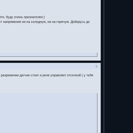
те, буду очень признателен:)
ет напряжения ни на холодную, ни на горячую. Доберусь до
5
 разрежении датчик стоит и реле управляет отсечкой ( у тебя