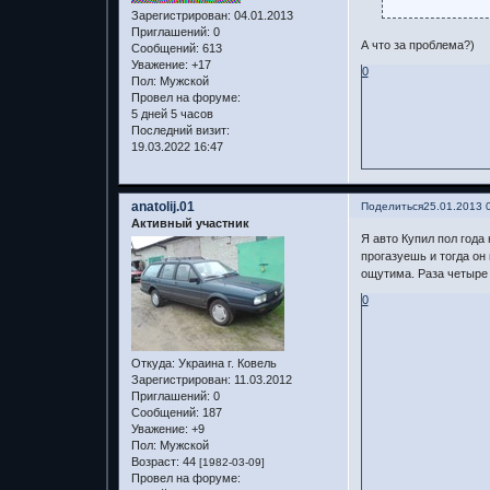
Зарегистрирован
: 04.01.2013
Приглашений:
0
А что за проблема?)
Сообщений:
613
Уважение:
+17
0
Пол:
Мужской
Провел на форуме:
5 дней 5 часов
Последний визит:
19.03.2022 16:47
anatolij.01
Поделиться
25.01.2013 
Активный участник
Я авто Купил пол года 
прогазуешь и тогда он
ощутима. Раза четыре 
0
Откуда:
Украина г. Ковель
Зарегистрирован
: 11.03.2012
Приглашений:
0
Сообщений:
187
Уважение:
+9
Пол:
Мужской
Возраст:
44
[1982-03-09]
Провел на форуме: