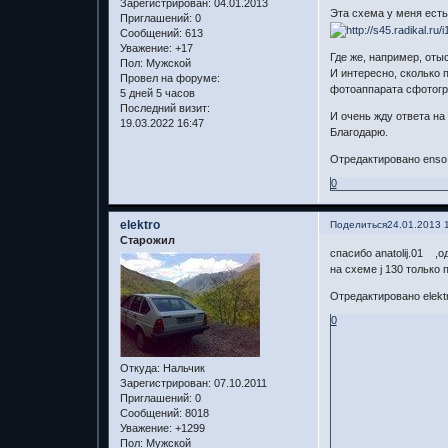
Зарегистрирован
: 04.01.2013
Эта схема у меня есть
Приглашений:
0
Сообщений:
613
Уважение:
+17
Где же, например, оты
Пол:
Мужской
И интересно, сколько 
Провел на форуме:
фотоаппарата сфотогра
5 дней 5 часов
Последний визит:
И очень жду ответа на
19.03.2022 16:47
Благодарю.
Отредактировано enso 
0
elektro
Поделиться
24.01.2013 
Старожил
спасибо anatolij.01 ,
на схеме j 130 только
Отредактировано elektr
0
Откуда:
Нальчик
Зарегистрирован
: 07.10.2011
Приглашений:
0
Сообщений:
8018
Уважение:
+1299
Пол:
Мужской