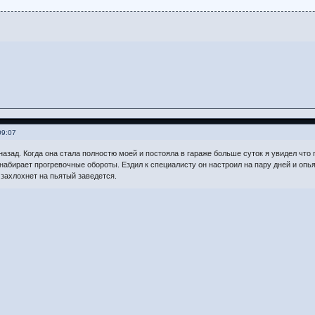
09:07
назад. Когда она стала полностю моей и постояла в гараже больше суток я увидел что 
 набирает прогревочные обороты. Ездил к специалисту он настроил на пару дней и опь
захлохнет на пьятый заведется.