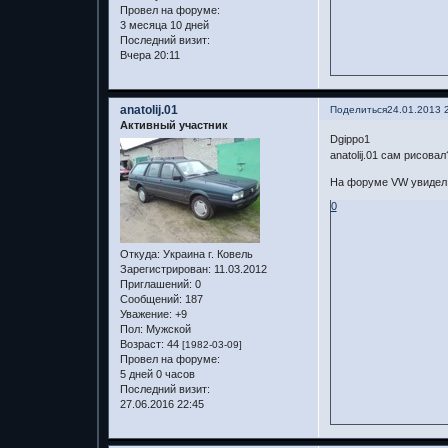
Провел на форуме:
3 месяца 10 дней
Последний визит:
Вчера 20:11
anatolij.01
Поделиться
24.01.2013 
Активный участник
Dgippo1
anatolij.01 сам рисовал
На форуме VW увидел.
0
Откуда:
Украина г. Ковель
Зарегистрирован
: 11.03.2012
Приглашений:
0
Сообщений:
187
Уважение:
+9
Пол:
Мужской
Возраст:
44
[1982-03-09]
Провел на форуме:
5 дней 0 часов
Последний визит:
27.06.2016 22:45