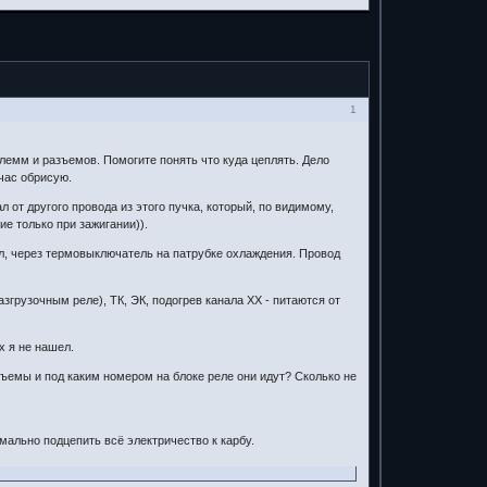
1
 клемм и разъемов. Помогите понять что куда цеплять. Дело
час обрисую.
 от другого провода из этого пучка, который, по видимому,
ие только при зажигании)).
ял, через термовыключатель на патрубке охлаждения. Провод
грузочным реле), ТК, ЭК, подогрев канала ХХ - питаются от
х я не нашел.
зъемы и под каким номером на блоке реле они идут? Сколько не
мально подцепить всё электричество к карбу.