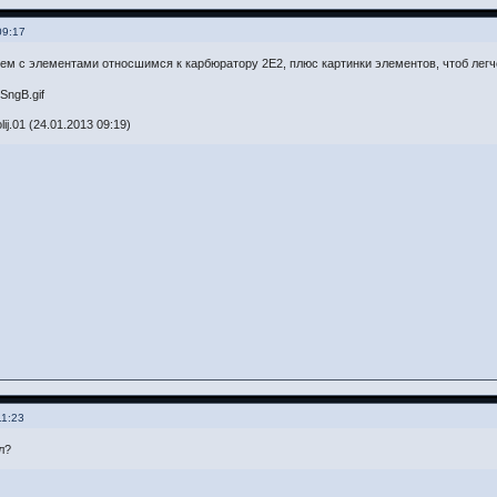
09:17
ем с элементами относшимся к карбюратору 2Е2, плюс картинки элементов, чтоб легч
j.01 (24.01.2013 09:19)
11:23
л?