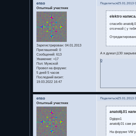
enso
Поделиться
25.01.2013 
Опытный участник
elektro написа
спасибо anatoli
отсечкой ( у теб
Отредактировано 
Зарегистрирован
: 04.01.2013
Приглашений:
0
А я думал j130 закрыв
Сообщений:
613
Уважение:
+17
0
Пол:
Мужской
Провел на форуме:
5 дней 5 часов
Последний визит:
19.03.2022 16:47
enso
Поделиться
25.01.2013 
Опытный участник
anatolij.01 нап
Dgippo1
anatolij.01 сам р
На форуме VW ув