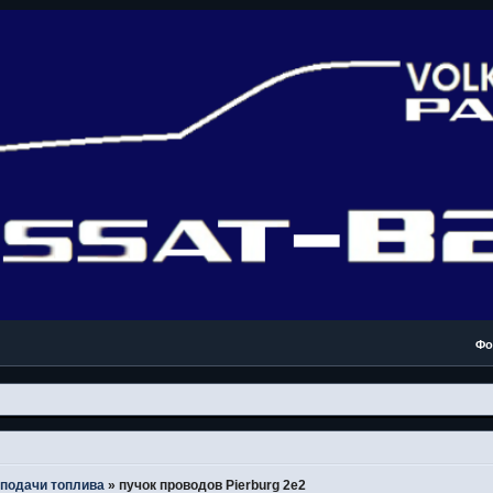
Фо
подачи топлива
»
пучок проводов Pierburg 2e2