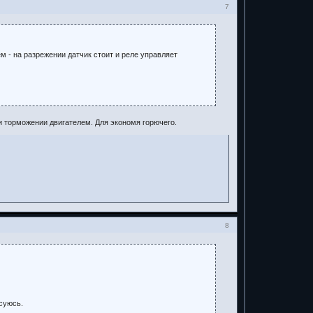
7
м - на разрежении датчик стоит и реле управляет
и торможении двигателем. Для экономя горючего.
8
суюсь.