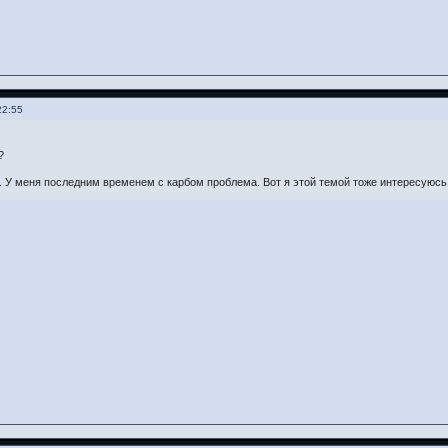
22:55
?
 У меня последним временем с карбом проблема. Вот я этой темой тоже интересуюсь