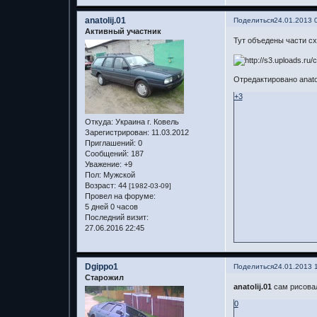
anatolij.01
Поделиться
24.01.2013 
Активный участник
Тут объедены части сх
Отредактировано anatoli
+3
Откуда:
Украина г. Ковель
Зарегистрирован
: 11.03.2012
Приглашений:
0
Сообщений:
187
Уважение:
+9
Пол:
Мужской
Возраст:
44
[1982-03-09]
Провел на форуме:
5 дней 0 часов
Последний визит:
27.06.2016 22:45
Dgippo1
Поделиться
24.01.2013 
Старожил
anatolij.01
сам рисова
0