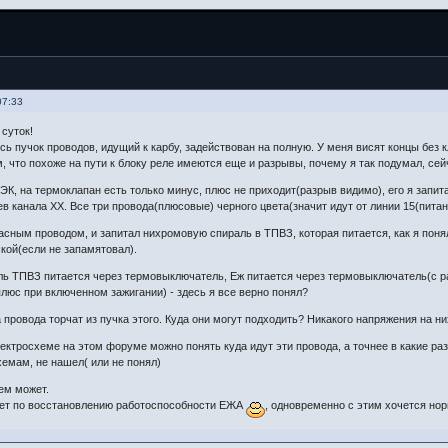
07:33
суток!
весь пучок проводов, идущий к карбу, задействован на полную. У меня висят концы без
, что похоже на пути к блоку реле имеются еще и разрывы, почему я так подумал, сей
К, на термоклапан есть только минус, плюс не приходит(разрыв видимо), его я запитал
ев канала ХХ. Все три провода(плюсовые) черного цвета(значит идут от линии 15(питан
расным проводом, и запитал нихромовую спираль в ТПВЗ, которая питается, как я пон
кой(если не запамятовал).
ь ТПВЗ питается через термовыключатель, Еж питается через термовыключатель(с раз
люс при включенном зажигании) - здесь я все верно понял?
 провода торчат из пучка этого. Куда они могут подходить? Никакого напряжения на ни
лектросхеме на этом форуме можно понять куда идут эти провода, а точнее в какие ра
емам, не нашел( или не понял)
ем может.
тчет по восстановлению работоспособности ЕЖА
, одновременно с этим хочется нор