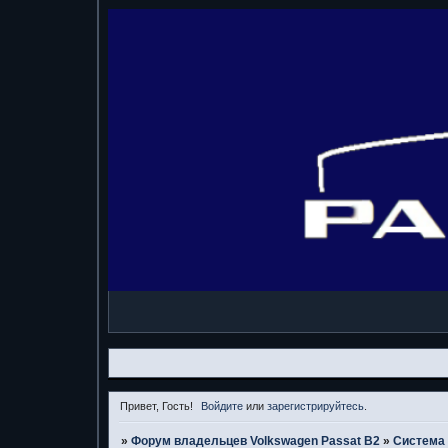
Привет, Гость!
Войдите
или
зарегистрируйтесь
.
»
Форум владельцев Volkswagen Passat B2
»
Система 