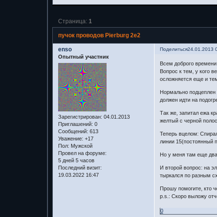
Страница:
1
пучок проводов Pierburg 2e2
enso
Поделиться
24.01.2013 
Опытный участник
Всем доброго времени 
Вопрос к тем, у кого 
осложняется еще и тем
Нормально подцеплен Э
должен идти на подогр
Так же, запитал ежа к
Зарегистрирован
: 04.01.2013
желтый с черной полос
Приглашений:
0
Сообщений:
613
Теперь вцелом: Спирал
Уважение:
+17
линии 15(постоянный п
Пол:
Мужской
Провел на форуме:
Но у меня там еще два
5 дней 5 часов
Последний визит:
И второй вопрос: на э
19.03.2022 16:47
тыркался по разным сх
Прошу помогите, кто ч
p.s.: Скоро выложу о
0