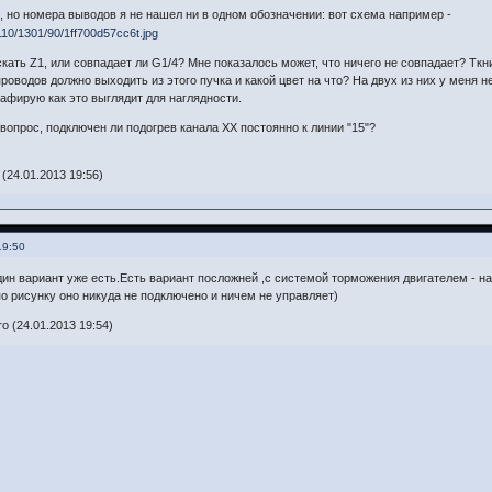
, но номера выводов я не нашел ни в одном обозначении: вот схема например -
скать Z1, или совпадает ли G1/4? Мне показалось может, что ничего не совпадает? Ткни
проводов должно выходить из этого пучка и какой цвет на что? На двух из них у меня н
фирую как это выглядит для наглядности.
 вопрос, подключен ли подогрев канала ХХ постоянно к линии "15"?
(24.01.2013 19:56)
19:50
один вариант уже есть.Есть вариант посложней ,с системой торможения двигателем - на
 по рисунку оно никуда не подключено и ничем не управляет)
o (24.01.2013 19:54)