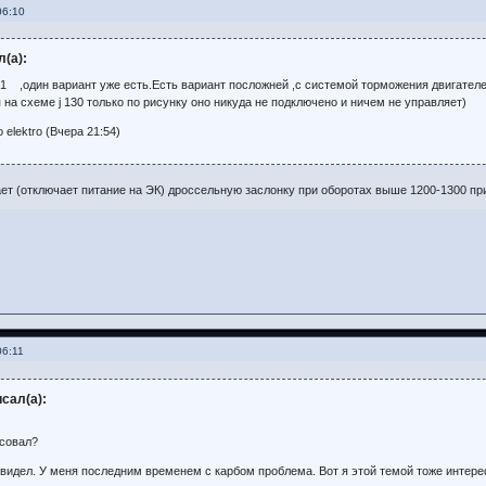
06:10
л(а):
j.01 ,один вариант уже есть.Есть вариант посложней ,с системой торможения двигателе
я на схеме j 130 только по рисунку оно никуда не подключено и ничем не управляет)
elektro (Вчера 21:54)
ает (отключает питание на ЭК) дроссельную заслонку при оборотах выше 1200-1300 пр
06:11
исал(а):
исовал?
идел. У меня последним временем с карбом проблема. Вот я этой темой тоже интере