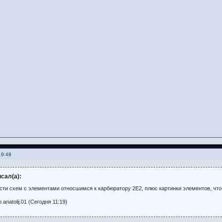
19:48
исал(а):
сти схем с элементами относшимся к карбюратору 2Е2, плюс картинки элементов, что
anatolij.01 (Сегодня 11:19)