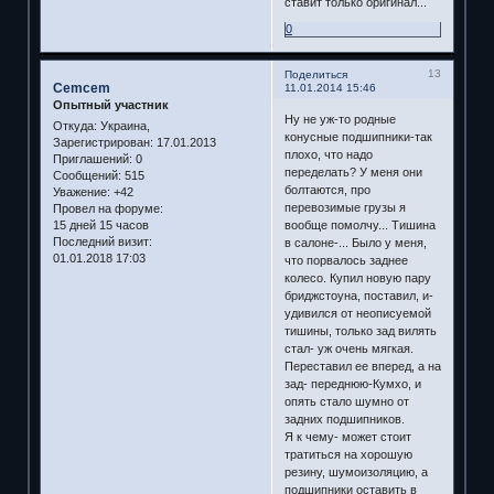
ставит только оригинал...
0
13
Поделиться
Cemcem
11.01.2014 15:46
Опытный участник
Ну не уж-то родные
Откуда:
Украина,
конусные подшипники-так
Зарегистрирован
: 17.01.2013
плохо, что надо
Приглашений:
0
переделать? У меня они
Сообщений:
515
болтаются, про
Уважение:
+42
перевозимые грузы я
Провел на форуме:
15 дней 15 часов
вообще помолчу... Тишина
Последний визит:
в салоне-... Было у меня,
01.01.2018 17:03
что порвалось заднее
колесо. Купил новую пару
бриджстоуна, поставил, и-
удивился от неописуемой
тишины, только зад вилять
стал- уж очень мягкая.
Переставил ее вперед, а на
зад- переднюю-Кумхо, и
опять стало шумно от
задних подшипников.
Я к чему- может стоит
тратиться на хорошую
резину, шумоизоляцию, а
подшипники оставить в