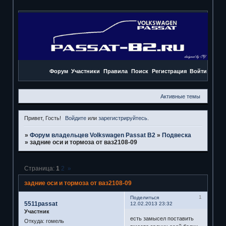
Форум
Участники
Правила
Поиск
Регистрация
Войти
Активные темы
Привет, Гость!
Войдите
или
зарегистрируйтесь
.
»
Форум владельцев Volkswagen Passat B2
»
Подвеска
»
задние оси и тормоза от ваз2108-09
Страница:
1
2
»
задние оси и тормоза от ваз2108-09
1
Поделиться
5511passat
12.02.2013 23:32
Участник
есть замысел поставить
Откуда:
гомель