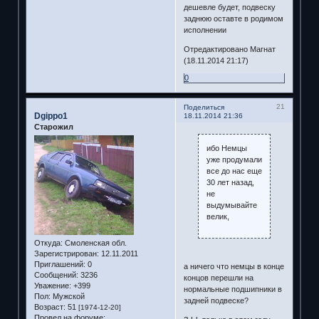
дешевле будет, подвеску
заднюю оставте в родимом
исполнении
Отредактировано Магнат
(18.11.2014 21:17)
0
21
Поделиться
Dgippo1
18.11.2014 21:36
Старожил
ибо Немцы
уже продумали
все до нас еще
30 лет назад,
не
выдумывайте
велик,
Откуда:
Смоленская обл.
Зарегистрирован
: 12.11.2011
Приглашений:
0
а ничего что немцы в конце
Сообщений:
3236
концов перешли на
Уважение:
+399
нормальные подшипники в
Пол:
Мужской
задней подвеске?
Возраст:
51
[1974-12-20]
Провел на форуме: