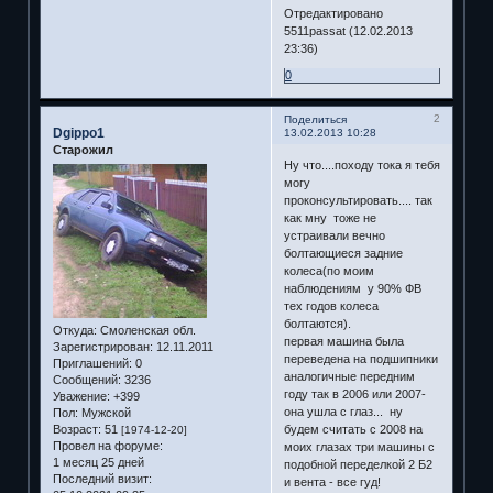
Отредактировано
5511passat (12.02.2013
23:36)
0
2
Поделиться
Dgippo1
13.02.2013 10:28
Старожил
Ну что....походу тока я тебя
могу
проконсультировать.... так
как мну тоже не
устраивали вечно
болтающиеся задние
колеса(по моим
наблюдениям у 90% ФВ
тех годов колеса
болтаются).
Откуда:
Смоленская обл.
первая машина была
Зарегистрирован
: 12.11.2011
переведена на подшипники
Приглашений:
0
аналогичные передним
Сообщений:
3236
году так в 2006 или 2007-
Уважение:
+399
она ушла с глаз... ну
Пол:
Мужской
Возраст:
51
будем считать с 2008 на
[1974-12-20]
Провел на форуме:
моих глазах три машины с
1 месяц 25 дней
подобной переделкой 2 Б2
Последний визит:
и вента - все гуд!