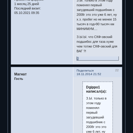
З.Ы. только в этом году
1 месяц 25 дней
поменял первый
Последний визит:
загудевший подшибник с
05.10.2021 09:35
2008г это это уже 6 лет, ну
х.з. пробег но не менее 15
тысяч в год=90 тысяч км
МИНИМУМ....
З.Ы.Ы. что СКФ-овский
подшибос для таза хуже
чем тотже СКФ-овский для
ВАГ ?!
0
22
Поделиться
Магнат
18.11.2014 21:52
Гость
Dgippo1
написал(а):
З.Ы. только в
этом году
поменял
первый
загудевший
подшибник с
2008г это это
уже 6 лет, ну