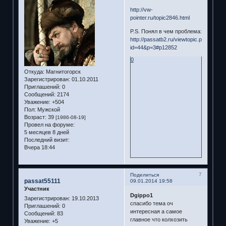
http://vw-
pointer.ru/topic2846.html
P.S. Понял в чем проблема:
http://passatb2.ru/viewtopic.php?
id=44&p=3#p12852
0
Откуда:
Магнитогорск
Зарегистрирован
: 01.10.2011
Приглашений:
0
Сообщений:
2174
Уважение:
+504
Пол:
Мужской
Возраст:
39
[1986-08-19]
Провел на форуме:
5 месяцев 8 дней
Последний визит:
Вчера 18:44
7
Поделиться
passat55111
09.01.2014 19:58
Участник
Dgippo1
Зарегистрирован
: 19.10.2013
спасибо тема оч
Приглашений:
0
интересная а самое
Сообщений:
83
главное что колхозить
Уважение:
+5