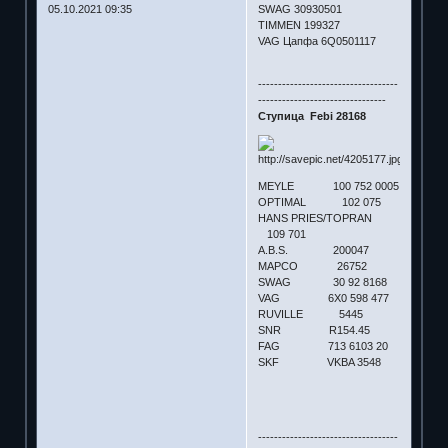
05.10.2021 09:35
SWAG 30930501
TIMMEN 199327
VAG Цапфа 6Q0501117
-----------------------------------
--------------------------------
Ступица Febi 28168
MEYLE 100 752 0005
OPTIMAL 102 075
HANS PRIES/TOPRAN
109 701
A.B.S. 200047
MAPCO 26752
SWAG 30 92 8168
VAG 6X0 598 477
RUVILLE 5445
SNR R154.45
FAG 713 6103 20
SKF VKBA 3548
-----------------------------------