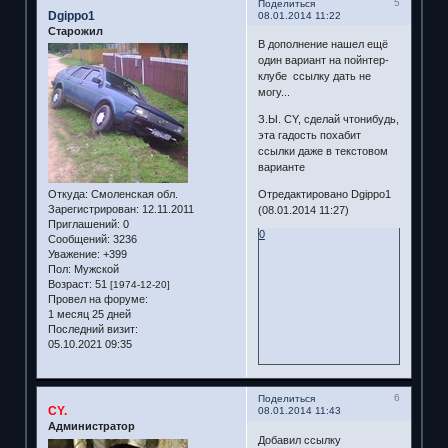
5
Поделиться
Dgippo1
08.01.2014 11:22
Старожил
В дополнение нашел ещё
один вариант на пойнтер-
клубе ссылку дать не
могу...
З.Ы. CY, сделай чтонибудь,
эта гадость похабит
ссылки даже в текстовом
варианте
Откуда:
Смоленская обл.
Отредактировано Dgippo1
Зарегистрирован
: 12.11.2011
(08.01.2014 11:27)
Приглашений:
0
0
Сообщений:
3236
Уважение:
+399
Пол:
Мужской
Возраст:
51
[1974-12-20]
Провел на форуме:
1 месяц 25 дней
Последний визит:
05.10.2021 09:35
6
Поделиться
CY.
08.01.2014 11:43
Администратор
Добавил ссылку