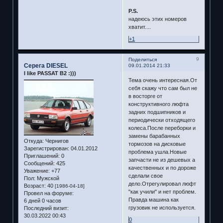
P.S.
надеюсь этих номеров
хватит....
+1
9
Поделиться
Серега DIESEL
09.01.2014 21:33
I like PASSAT B2 :)))
Тема очень интересная.От
себя скажу что сам был не
в восторге от
конструктивного люфта
задних подшипников и
периодически отходящего
колеса.После переборки и
замены барабанных
Откуда:
Чернигов
тормозов на дисковые
Зарегистрирован
: 04.01.2012
проблема ушла.Новые
Приглашений:
0
запчасти не из дешевых а
Сообщений:
425
качественных и по дороже
Уважение:
+77
сделали свое
Пол:
Мужской
дело.Отрегулировал люфт
Возраст:
40
[1986-04-18]
"как учили" и нет проблем.
Провел на форуме:
Правда машина как
6 дней 0 часов
грузовик не используется.
Последний визит:
30.03.2022 00:43
0