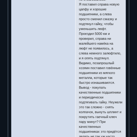
Я поставил справа новую
цапфу и хорошие
подшипники, а слева
просто сменил смазку и
подтянул гайку, чтобы
уменьшить люфт.
Проездил 5000 км и
проверил, справа ни
малейшего намёка на
люфт не появилось, а
слева немного залюфтило,
и я опять подтянул.
Видимо, позапрошлый
хозяин поставил говённые
подшипники из мягкого
металла, которые так
быстро изнашиваются.
Вывод - покупать
качественные подшипники
и периодически
подтягивать гайку. Неужели
это так сложно - снять
колпачок, вынуть шплинт и
покрутить гаечный ключ
пару минут? При
качественных
подшипниках это придётся
делать не так уж часто.