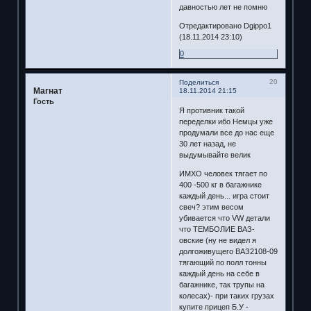
давностью лет не помню
Отредактировано Dgippo1
(18.11.2014 23:10)
0
20
Поделиться
Магнат
18.11.2014 21:15
Гость
Я противник такой
переделки ибо Немцы уже
продумали все до нас еще
30 лет назад, не
выдумывайте велик
ИМХО человек тягает по
400 -500 кг в багажнике
каждый день... игра стоит
свеч? этим весом
убивается что VW детали
что ТЕМБОЛИЕ ВАЗ-
овские (ну не видел я
долгоживущего ВАЗ2108-09
тягающий по полл тонны
каждый день на себе в
багажнике, так трупы на
колесах)- при таких грузах
купите прицеп Б.У -