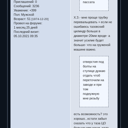
Приглашений:
0
пассата
Сообщений:
3236
Уважение:
+399
Пол:
Мужской
Х.З.- мне проще трубку
Возраст:
51
[1974-12-20]
перевальцевать + если не
Провел на форуме:
ошибаюсь тазовский
1 месяц 25 дней
цилиндр больше в
Последний визит:
диаметре-20мм вроде- а
05.10.2021 09:35
значит усилие будет
больше- что на груженой
машине важно.
отверстия под
болты на
ступице думаю
отдать чтоб
переточили на
заводе и при
том
поднужную
мне резьбу
есть возможность? это
хорошо...кстати забыл
сказать что у таза ЦО
больше чем наше, надо