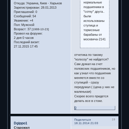
нормальные
Откуда:
Украина, Киев - Харьков
подшипники в
Зарегистрирован
: 28.01.2013
"сотку" друга..
Приглашений:
0
были
Сообщений:
54
Уважение:
+4
использованы
Пол:
Мужской
ступица и
Возраст:
37
[1988-10-23]
тормозные
Провел на форуме:
барабаны от
2 дня 0 часов
москвича-2141
Последний визит:
27.11.2015 17:45
отчетика по такому
"колхозу" не найдется?
Сам думал на счет
половских подшипников, но
как узнал что подшипник
меняется вместе со
ступицей - сразу
передумал ( (цена у них не
маленькая)
Скорее всего придется
делать все в стоке.
0
19
Поделиться
Dgippo1
18.11.2014 21:03
Старожил