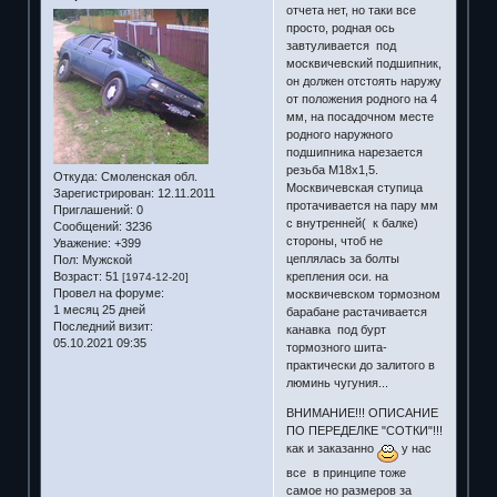
отчета нет, но таки все
просто, родная ось
завтуливается под
москвичевский подшипник,
он должен отстоять наружу
от положения родного на 4
мм, на посадочном месте
родного наружного
подшипника нарезается
резьба М18х1,5.
Откуда:
Смоленская обл.
Москвичевская ступица
Зарегистрирован
: 12.11.2011
протачивается на пару мм
Приглашений:
0
с внутренней( к балке)
Сообщений:
3236
стороны, чтоб не
Уважение:
+399
цеплялась за болты
Пол:
Мужской
Возраст:
51
крепления оси. на
[1974-12-20]
Провел на форуме:
москвичевском тормозном
1 месяц 25 дней
барабане растачивается
Последний визит:
канавка под бурт
05.10.2021 09:35
тормозного шита-
практически до залитого в
люминь чугуния...
ВНИМАНИЕ!!! ОПИСАНИЕ
ПО ПЕРЕДЕЛКЕ "СОТКИ"!!!
как и заказанно
у нас
все в принципе тоже
самое но размеров за