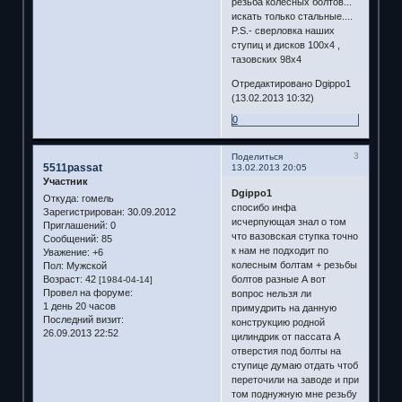
резьба колесных болтов...
искать только стальные....
P.S.- сверловка наших
ступиц и дисков 100х4 ,
тазовских 98х4
Отредактировано Dgippo1
(13.02.2013 10:32)
0
3
Поделиться
5511passat
13.02.2013 20:05
Участник
Dgippo1
Откуда:
гомель
спосибо инфа
Зарегистрирован
: 30.09.2012
исчерпующая знал о том
Приглашений:
0
что вазовская ступка точно
Сообщений:
85
к нам не подходит по
Уважение:
+6
колесным болтам + резьбы
Пол:
Мужской
Возраст:
42
болтов разные А вот
[1984-04-14]
Провел на форуме:
вопрос нельзя ли
1 день 20 часов
примудрить на данную
Последний визит:
конструкцию родной
26.09.2013 22:52
цилиндрик от пассата А
отверстия под болты на
ступице думаю отдать чтоб
переточили на заводе и при
том поднужную мне резьбу