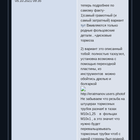
05.10.2021 09:35
теперь подробнее по
самому факту-
1)самый грамотный (и
самый затратный) вариант
тут
Вживляются только
родные фольцовские
детали...+дисковые
тормоза
2) вариант это описанный
тобой: полностью тазоузел,
установка возможна с
помощью переходной
пластины, из
инструментов можно
обойтись дрелью и
болгаркой
Не забываем что резьба на
штуцерах тормозных
трубок разная! в тазах
М10х1,25 в фольцах
М10х1 , а это значит что
нужно будет
перевальцовывать
тормозные трубки чтоб с
одной стороны был родной,