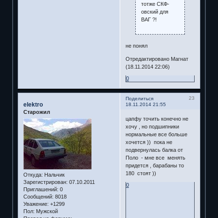
тотже СКФ-
овский для
ВАГ ?!
не понял
Отредактировано Магнат
(18.11.2014 22:06)
0
23
Поделиться
elektro
18.11.2014 21:55
Старожил
цапфу точить конечно не
хочу , но подшипники
нормальные все больше
хочется )) пока не
подвернулась балка от
Поло - мне все менять
придется , барабаны то
180 стоят ))
Откуда:
Нальчик
Зарегистрирован
: 07.10.2011
0
Приглашений:
0
Сообщений:
8018
Уважение:
+1299
Пол:
Мужской