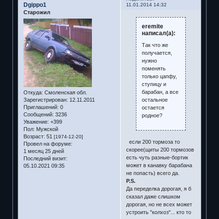
Dgippo1
11.01.2014 14:32
Старожил
eremite
написал(а):
Так что же
получается,
нужно
поменять
только цапфу,
ступицу и
барабан, а все
Откуда:
Смоленская обл.
остальное
Зарегистрирован
: 12.11.2011
Приглашений:
0
остается
Сообщений:
3236
родное?
Уважение:
+399
Пол:
Мужской
Возраст:
51
[1974-12-20]
если 200 тормоза то
Провел на форуме:
скорее(щиты 200 тормозов
1 месяц 25 дней
есть чуть разные-бортик
Последний визит:
может в канавку барабана
05.10.2021 09:35
не попасть) всего да.
P.S.
Да переделка дорогая, я б
сказал даже слишком
дорогая, но не всех может
устроить "колхоз"... кто то