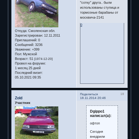
"сотку" друга.. были
использованы ступица и
тормозные барабаны от
москвича-2141
0
Откуда:
Смоленская обл.
Зарегистрирован
: 12.11.2011
Приглашений:
0
Сообщений:
3236
Уважение:
+399
Пол:
Мужской
Возраст:
51
[1974-12-20]
Провел на форуме:
1 месяц 25 дней
Последний визит:
05.10.2021 09:35
18
Поделиться
Zold
18.11.2014 20:46
Участник
Dgippo1
написал(а):
офтоп
Сегодня
внедрили