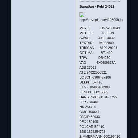
---------------------------------
Барабан - Febi 24032
MEYLE 115 523 1049
METELLI 18-0219
SWAG 30 92 4032
TEXTAR 94022800
TRISCAN 8120 29221
OPTIMAL BT1410
TRW DB4260
VAG 6X0609617A
ABS 2706S
ATE 24022000321
BOSCH 0986477106
DELPHI BF410
ETG 010406108988
FENOX TO216085
HANS PRIES 110427755
LPR 7D0441
NK 254725
OMC 100641
PAGID 62933
PEX 150105
POLCAR BF410
SBS 1825254725
ZIMMERMANN 600196420