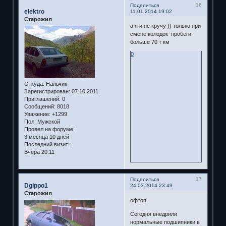
16
Поделиться
elektro
11.01.2014 19:02
Старожил
а я и не кручу )) только при
смене колодок пробеги
больше 70 т км
0
Откуда:
Нальчик
Зарегистрирован
: 07.10.2011
Приглашений:
0
Сообщений:
8018
Уважение:
+1299
Пол:
Мужской
Провел на форуме:
3 месяца 10 дней
Последний визит:
Вчера 20:11
17
Поделиться
Dgippo1
24.03.2014 23:49
Старожил
офтоп
Сегодня внедрили
нормальные подшипники в