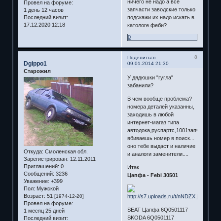
ничего не надо а все
Провел на форуме:
запчасти заводские только
1 день 12 часов
Последний визит:
подскажи их надо искать в
17.12.2020 12:18
катологе феби?
0
8
Поделиться
Dgippo1
09.01.2014 21:30
Старожил
У дядюшки "гугла"
забанили?
В чем вообще проблема?
номера деталей указанны,
заходишь в любой
интернет-магаз типа
автодока,руспартс,1001запчасть...
вбиваешь номер в поиск...
оно тебе выдаст и наличие
Откуда:
Смоленская обл.
и аналоги заменители....
Зарегистрирован
: 12.11.2011
Приглашений:
0
Итак
Сообщений:
3236
Цапфа - Febi 30501
Уважение:
+399
Пол:
Мужской
Возраст:
51
[1974-12-20]
Провел на форуме:
SEAT Цапфа 6Q0501117
1 месяц 25 дней
SKODA 6Q0501117
Последний визит: