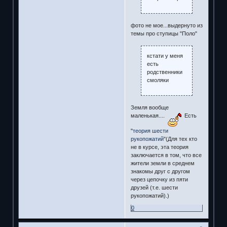
фото не мое...выдернуто из
темы про ступицы "Поло"
кстати у меня
есть
родственники
смоляки
Земля вообще
маленькая....
Есть
"
теория шести
рукопожатий
"(Для тех кто
не в курсе, эта теория
заключается в том, что все
жители земли в среднем
знакомы друг с другом
через цепочку из пяти
друзей (т.е. шести
рукопожатий).)
0