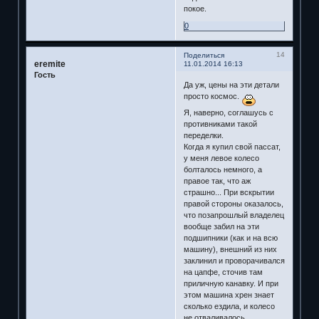
покое.
0
14
Поделиться
eremite
11.01.2014 16:13
Гость
Да уж, цены на эти детали
просто космос.
Я, наверно, соглашусь с
противниками такой
переделки.
Когда я купил свой пассат,
у меня левое колесо
болталось немного, а
правое так, что аж
страшно... При вскрытии
правой стороны оказалось,
что позапрошлый владелец
вообще забил на эти
подшипники (как и на всю
машину), внешний из них
заклинил и проворачивался
на цапфе, сточив там
приличную канавку. И при
этом машина хрен знает
сколько ездила, и колесо
не отваливалось.