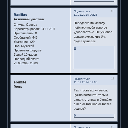
10
Поделиться
Basilius
11.01.2014 00:26
Активный участник
Переделка по методу
Откуда:
Одесса
пойнтер-клуба дорогое
Зарегистрирован
: 24.11.2011
удовольствие. Не узнавал
Приглашений:
0
однако думаю что б.у.
Сообщений:
443
будет дешевле...
Уважение:
+29
Пол:
Мужской
0
Провел на форуме:
7 дней 10 часов
Последний визит:
23.03.2016 23:09
11
Поделиться
eremite
11.01.2014 01:00
Гость
Так что же получается,
нужно поменять только
цапфу, ступицу и барабан,
а все остальное остается
родное?
0
12
Поделиться