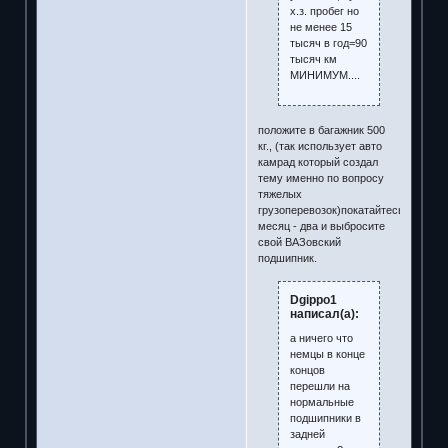
х.з. пробег но
не менее 15
тысяч в год=90
тысяч км
МИНИМУМ....
положите в багажник 500
кг., (так использует авто
камрад который создал
тему именно по вопросу
тяжелых
грузоперевозок)покатайтесь
месяц - два и выбросите
свой ВАЗовский
подшипник.
Dgippo1
написал(а):
а ничего что
немцы в конце
концов
перешли на
нормальные
подшипники в
задней