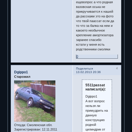
ещевопрос а что родная
вазовская оська не
прикручивается к нашей
да расскажи это на фото
что твой паассат если да
то что за балка на нем и
какоето необычное
крепление амортизатора
заранее спасибо
кстати у меня есть
родственники смоляки
0
4
Поделиться
Dgippo1
13.02.2013 20:36
Старожил
5511passat
написал(а):
Dgippo1
А вот вопрос
нельзя ли
примудрить на
данную
конструкцию
родной
Откуда:
Смоленская обл.
цилиндрик от
Зарегистрирован
: 12.11.2011