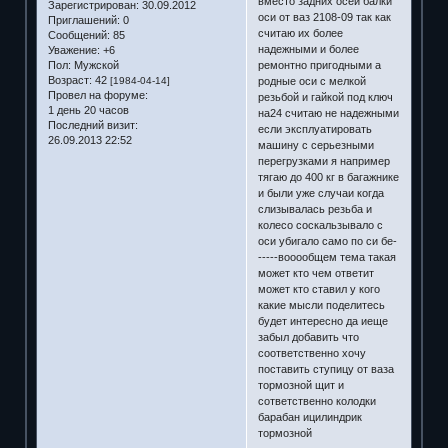
вместо задних осей балки
Зарегистрирован
: 30.09.2012
оси от ваз 2108-09 так как
Приглашений:
0
считаю их более
Сообщений:
85
надежными и более
Уважение:
+6
ремонтно пригодными а
Пол:
Мужской
Возраст:
42
родные оси с мелкой
[1984-04-14]
Провел на форуме:
резьбой и гайкой под ключ
1 день 20 часов
на24 считаю не надежными
Последний визит:
если эксплуатировать
26.09.2013 22:52
машину с серьезными
перегрузками я например
тягаю до 400 кг в багажнике
и были уже случаи когда
слизывалась резьба и
колесо соскальзывало с
оси убигало само по си бе-
-----вооообщем тема такая
может кто чем ответит
может кто ставил у кого
какие мысли поделитесь
будет интересно да иеще
забыл добавить что
соответственно хочу
поставить ступицу от ваза
тормозной щит и
сответственно колодки
барабан ицилиндрик
тормозной