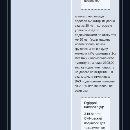
подвеске?
а ничего что немцы
сделали Б2 которым давно
уже за 30 лет , которые с
успехом ездят с
подшипниками по стоку тех
же 30 лет (если машину
использовать не как
грузовик, а то и з дуру
можно и х@y сломать в 2-х
местах) и нормально себя
чувствуют, а лады 2108,09
тех же годов уже попросту
на дороге не встретиш , я
уже молчу о ступичных
ВАЗ подшипниках которые
за 20-30 лет менялись не
один раз.
Dgippo1
написал(а):
З.Ы.Ы. что
СКФ-овский
подшибос для
таза хуже чем