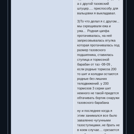
а с другой тазовский
штуцер..... приспособу для
вальцовки я выкладавал.
3)То что делал я с другом...
мы скрещивали ежа и
ужа... Родная цапфа
протачивалась, на неё
запресовывалась втулка
которая протачивалась под
размер тазовского
подшипника, ставилась
ступица и тормозной
барабан от таз -08-09 ,
если родные тормоза 200
то шит и колодки остаются
родные без лишних
телодвижений. у 200
тормозов 3 серии шит
немного не такой-придется
обтачивать бортик снаружи
тазовского барабана
ну и последнее когда я
этим занимался все было
заваленно чугунными
тазоступицами..не брать не
в коем случае.... срезается