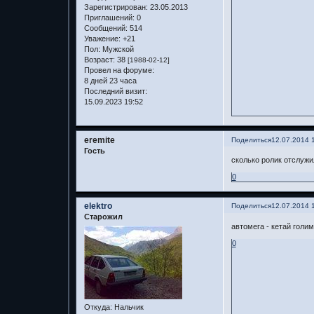
Зарегистрирован
: 23.05.2013
Приглашений:
0
Сообщений:
514
Уважение:
+21
Пол:
Мужской
Возраст:
38
[1988-02-12]
Провел на форуме:
8 дней 23 часа
Последний визит:
15.09.2023 19:52
eremite
Поделиться
12.07.2014 
Гость
сколько ролик отслужи
0
elektro
Поделиться
12.07.2014 
Старожил
автомега - кетай голим
0
Откуда:
Нальчик