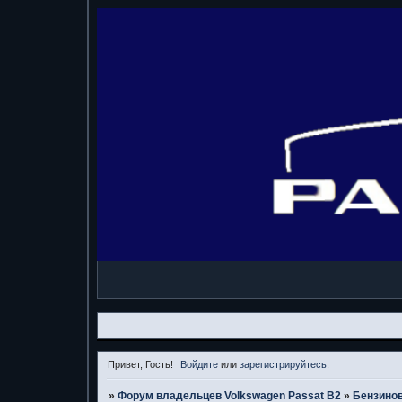
Привет, Гость!
Войдите
или
зарегистрируйтесь
.
»
Форум владельцев Volkswagen Passat B2
»
Бензино