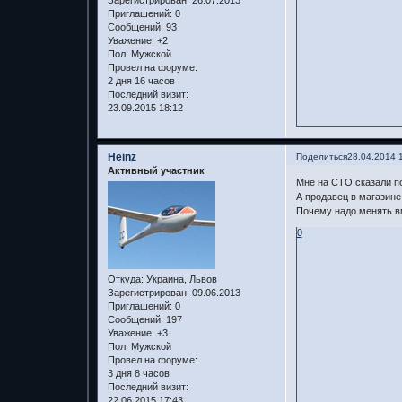
Приглашений:
0
Сообщений:
93
Уважение:
+2
Пол:
Мужской
Провел на форуме:
2 дня 16 часов
Последний визит:
23.09.2015 18:12
Heinz
Поделиться
28.04.2014 
Активный участник
Мне на СТО сказали п
А продавец в магазине
Почему надо менять в
0
Откуда:
Украина, Львов
Зарегистрирован
: 09.06.2013
Приглашений:
0
Сообщений:
197
Уважение:
+3
Пол:
Мужской
Провел на форуме:
3 дня 8 часов
Последний визит:
22.06.2015 17:43