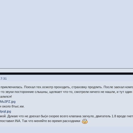
17:31
 приключилась. Поехал тех.осмотр проходить, страховку продлить. После заехал комп
е-то звуки посторонние слышны, щелкает что-то, смотрели ничего не нашли, и тут один
валился!
 около 8тыс.км.
омой. Думаю что не доехал бы(и скорее всего клапана загнуло, двигатель 1.8 вроде гн
поставил INA. Так что меняйте во время расходники