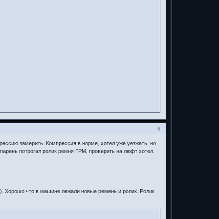
6
рессию замерить. Компрессия в норме, хотел уже уезжать, но
 парень потрогал ролик ремня ГРМ, проверить на люфт хотел.
ет). Хорошо что в машине лежали новые ремень и ролик. Ролик