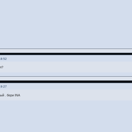
18:52
л?
19:27
ый . бери INA