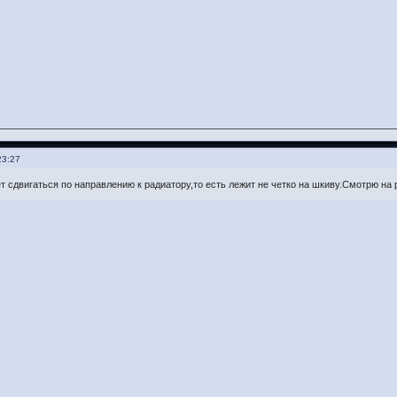
23:27
т сдвигаться по направлению к радиатору,то есть лежит не четко на шкиву.Смотрю на 