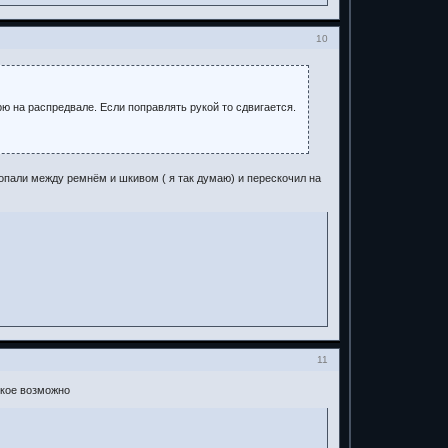
10
рю на распредвале. Если поправлять рукой то сдвигается.
попали между ремнём и шкивом ( я так думаю) и перескочил на
11
якое возможно