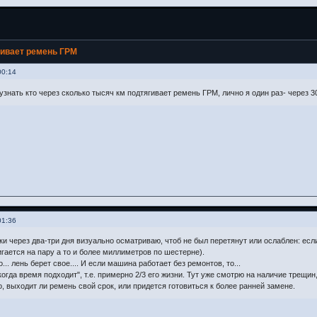
гивает ремень ГРМ
00:14
узнать кто через сколько тысяч км подтягивает ремень ГРМ, лично я один раз- через 30
01:36
ки через два-три дня визуально осматриваю, чтоб не был перетянут или ослаблен: есл
игается на пару а то и более миллиметров по шестерне).
... лень берет свое.... И если машина работает без ремонтов, то...
огда время подходит", т.е. примерно 2/3 его жизни. Тут уже смотрю на наличие трещин
 выходит ли ремень свой срок, или придется готовиться к более ранней замене.