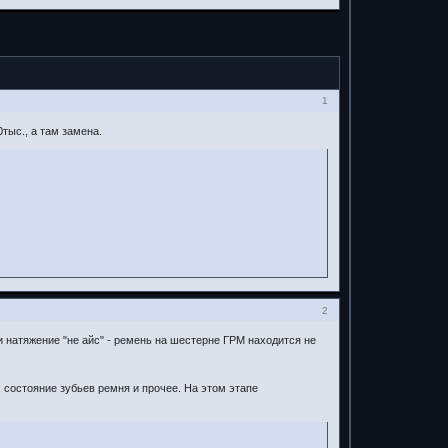
1
тыс., а там замена.
2
и натяжение "не айс" - ремень на шестерне ГРМ находится не
, состояние зубьев ремня и прочее. На этом этапе