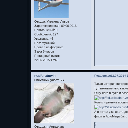
Откуда:
Украина, Львов
Зарегистрирован
: 09.06.2013
Приглашений:
0
Сообщений:
197
Уважение:
+3
Пол:
Мужской
Провел на форуме:
3 дня 8 часов
Последний визит:
22.06.2015 17:43
nosferatuwin
Поделиться
12.07.2014 
Опытный участник
Такая история сегодня
тут заметили что каки
Он у него в руке и раз
Ролик и ремень прошли
А я хотел уже ехать д
фирмы AutoMega был, 
0
Откуда:
г. Астрахань