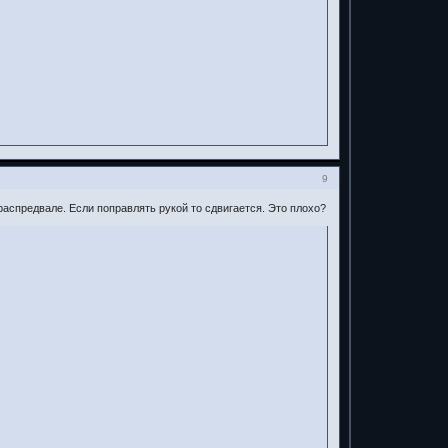
9
распредвале. Если поправлять рукой то сдвигается. Это плохо?