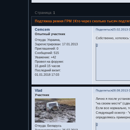
Страница:
1
Подтяжка ремня ГРМ ‡Кто через сколько тысяч подтя
Cemcem
Поделиться
25.02.2013 
Опытный участник
Собственно, хотелось 
Откуда:
Украина,
Зарегистрирован
: 17.01.2013
0
Приглашений:
0
Сообщений:
515
Уважение:
+42
Провел на форуме:
15 дней 15 часов
Последний визит:
01.01.2018 17:03
Vlad
Поделиться
28.08.2013 
Участник
Лично я после установ
"на своем месте" (сдв
Если все нормально, то
Следующий осмотр - "к
определяюсь примерно,
0
Откуда:
Беларусь
Зарегистрирован
: 26.07.2013