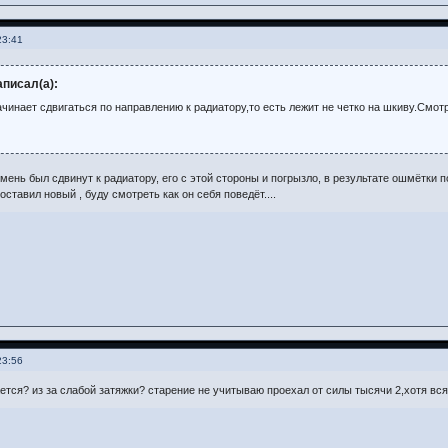
23:41
писал(а):
ачинает сдвигаться по направлению к радиатору,то есть лежит не четко на шкиву.Смот
мень был сдвинут к радиатору, его с этой стороны и погрызло, в результате ошмётки 
поставил новый , буду смотреть как он себя поведёт....
23:56
ается? из за слабой затяжки? старение не учитываю проехал от силы тысячи 2,хотя вс