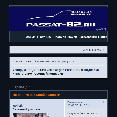
Форум
Участники
Правила
Поиск
Регистрация
Войти
Активные темы
Привет, Гость!
Войдите
или
зарегистрируйтесь
.
»
Форум владельцев Volkswagen Passat B2
»
Подвеска
»
крепление передней подвески
Страница:
1
крепление передней подвески
1
Поделиться
wollsik
26.02.2013 19:34
Активный участник
Недавно был на яме и