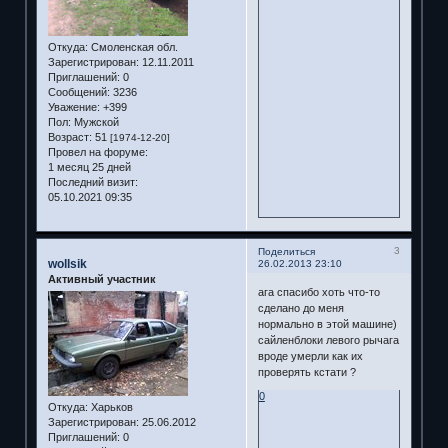
Откуда:
Смоленская обл.
Зарегистрирован
: 12.11.2011
Приглашений:
0
Сообщений:
3236
Уважение:
+399
Пол:
Мужской
Возраст:
51
[1974-12-20]
Провел на форуме:
1 месяц 25 дней
Последний визит:
05.10.2021 09:35
3
Поделиться
wollsik
26.02.2013 23:10
Активный участник
ага спасибо хоть что-то
сделано до меня
нормально в этой машине)
сайленблоки левого рычага
вроде умерли как их
проверять кстати ?
0
Откуда:
Харьков
Зарегистрирован
: 25.06.2012
Приглашений:
0