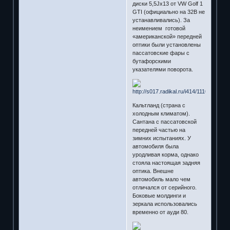
диски 5,5Jх13 от VW Golf 1
GTI (официально на 32В не
устанавливались). За
неимением готовой
«американской» передней
оптики были установлены
пассатовские фары с
бутафорскими
указателями поворота.
Кальтланд (страна с
холодным климатом).
Сантана с пассатовской
передней частью на
зимних испытаниях. У
автомобиля была
уродливая корма, однако
стояла настоящая задняя
оптика. Внешне
автомобиль мало чем
отличался от серийного.
Боковые молдинги и
зеркала использовались
временно от ауди 80.