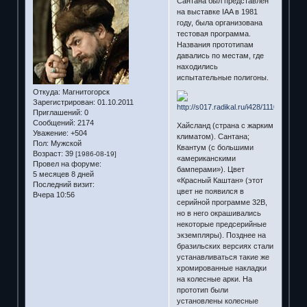
Сантана был представлен
на выставке IAA в 1981
году, была организована
тестовая программа.
Названия прототипам
давались по местам, где
находились
испытательные полигоны.
Откуда:
Магнитогорск
Зарегистрирован
: 01.10.2011
Приглашений:
0
Сообщений:
2174
Хайсланд (страна с жарким
Уважение:
+504
климатом). Сантана;
Пол:
Мужской
Квантум (с большими
Возраст:
39
[1986-08-19]
«американскими
Провел на форуме:
бамперами»). Цвет
5 месяцев 8 дней
«Красный Каштан» (этот
Последний визит:
цвет не появился в
Вчера 10:56
серийной программе 32В,
но в него окрашивались
некоторые предсерийные
экземпляры). Позднее на
бразильских версиях стали
устанавливаться такие же
хромированные накладки
на колесные арки. На
прототип были
установлены колесные