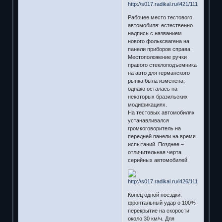
Рабочее место тестового
автомобиля: естественно
надпись с названием
нового фольксвагена на
панели приборов справа.
Местоположение ручки
правого стеклоподъемника
на авто для германского
рынка была изменена,
однако осталась на
некоторых бразильских
модификациях.
На тестовых автомобилях
устанавливался
громкоговоритель на
передней панели на время
испытаний. Позднее –
отличительная черта
серийных автомобилей.
Конец одной поездки:
фронтальный удар о 100%
перекрытие на скорости
около 30 км/ч. Для