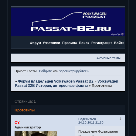
Форум
Участники
Правила
Поиск
Регистрация
Войти
Активные темы
Привет, Гость!
Войдите
или
зарегистрируйтесь
.
»
Форум владельцев Volkswagen Passat B2
»
Volkswagen
Passat 32B История, интересные факты
»
Прототипы
Страница:
1
Прототипы
1
Поделиться
CY.
24.10.2011 21:30
Администратор
Прежде чем Фольксваген