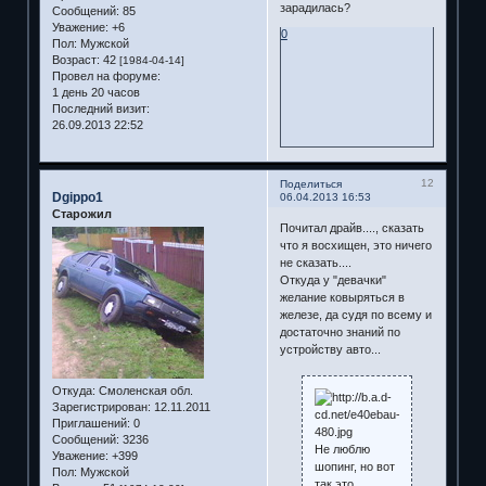
зарадилась?
Сообщений:
85
Уважение:
+6
0
Пол:
Мужской
Возраст:
42
[1984-04-14]
Провел на форуме:
1 день 20 часов
Последний визит:
26.09.2013 22:52
12
Поделиться
Dgippo1
06.04.2013 16:53
Старожил
Почитал драйв...., сказать
что я восхищен, это ничего
не сказать....
Откуда у "девачки"
желание ковыряться в
железе, да судя по всему и
достаточно знаний по
устройству авто...
Откуда:
Смоленская обл.
Зарегистрирован
: 12.11.2011
Приглашений:
0
Сообщений:
3236
Не люблю
Уважение:
+399
шопинг, но вот
Пол:
Мужской
так это