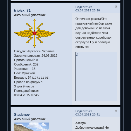
5
Поделиться
triplex_71
03.04.2013 20:30
Активный участник
Отличная ракета!Это
правильный выбор даже
для девочки.Во всяком
случае надёжнее чем
современная корейская
скорлупа.Ну и солидно
опять же.
Откуда:
Черкассы Украина
0
Зарегистрирован
: 24.06.2012
Приглашений:
0
Сообщений:
252
Уважение:
+13
Пол:
Мужской
Возраст:
54
[1971-11-01]
Провел на форуме:
3 дня 9 часов
Последний визит:
08.04.2015 10:45
6
Поделиться
Studenov
03.04.2013 20:41
Активный участник
Zateya
Добро пожаловать! Не