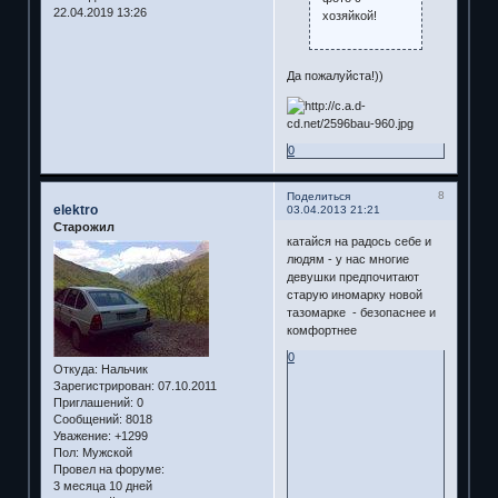
22.04.2019 13:26
хозяйкой!
Да пожалуйста!))
0
8
Поделиться
elektro
03.04.2013 21:21
Старожил
катайся на радось себе и
людям - у нас многие
девушки предпочитают
старую иномарку новой
тазомарке - безопаснее и
комфортнее
0
Откуда:
Нальчик
Зарегистрирован
: 07.10.2011
Приглашений:
0
Сообщений:
8018
Уважение:
+1299
Пол:
Мужской
Провел на форуме:
3 месяца 10 дней