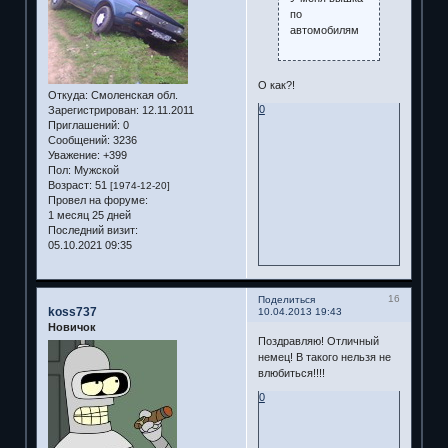
по
автомобилям
О как?!
Откуда:
Смоленская обл.
0
Зарегистрирован
: 12.11.2011
Приглашений:
0
Сообщений:
3236
Уважение:
+399
Пол:
Мужской
Возраст:
51
[1974-12-20]
Провел на форуме:
1 месяц 25 дней
Последний визит:
05.10.2021 09:35
16
Поделиться
koss737
10.04.2013 19:43
Новичок
Поздравляю! Отличный
немец! В такого нельзя не
влюбиться!!!!
0