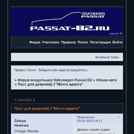
Форум
Участники
Правила
Поиск
Регистрация
Войти
Активные темы
Привет, Гость!
Войдите
или
зарегистрируйтесь
.
»
Форум владельцев Volkswagen Passat B2
»
#Наши авто
»
Пасс для девачки)) ‡"Мечта идиота"
Страница:
1
Пасс для девачки)) ‡"Мечта идиота"
1
Поделиться
Zateya
03.04.2013 19:17
Новичок
Делюсь своим чудом
Откуда:
Москва