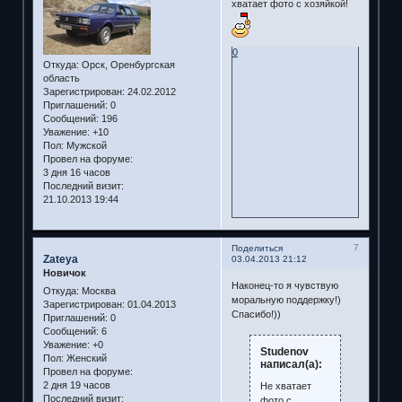
хватает фото с хозяйкой!
0
Откуда:
Орск, Оренбургская
область
Зарегистрирован
: 24.02.2012
Приглашений:
0
Сообщений:
196
Уважение:
+10
Пол:
Мужской
Провел на форуме:
3 дня 16 часов
Последний визит:
21.10.2013 19:44
7
Поделиться
Zateya
03.04.2013 21:12
Новичок
Наконец-то я чувствую
Откуда:
Москва
моральную поддержку!)
Зарегистрирован
: 01.04.2013
Спасибо!))
Приглашений:
0
Сообщений:
6
Уважение:
+0
Studenov
Пол:
Женский
написал(а):
Провел на форуме:
2 дня 19 часов
Не хватает
Последний визит:
фото с