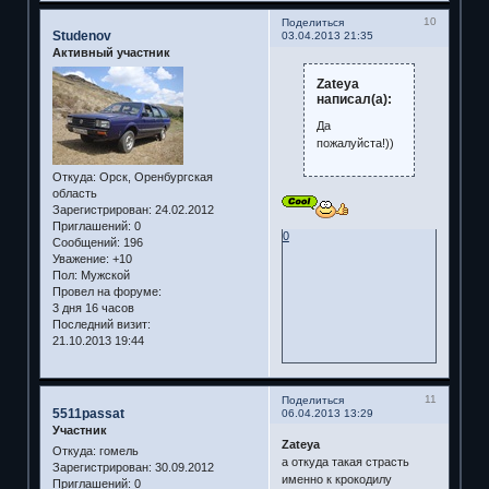
10
Поделиться
Studenov
03.04.2013 21:35
Активный участник
Zateya
написал(а):
Да
пожалуйста!))
Откуда:
Орск, Оренбургская
область
Зарегистрирован
: 24.02.2012
Приглашений:
0
0
Сообщений:
196
Уважение:
+10
Пол:
Мужской
Провел на форуме:
3 дня 16 часов
Последний визит:
21.10.2013 19:44
11
Поделиться
5511passat
06.04.2013 13:29
Участник
Zateya
Откуда:
гомель
а откуда такая страсть
Зарегистрирован
: 30.09.2012
именно к крокодилу
Приглашений:
0