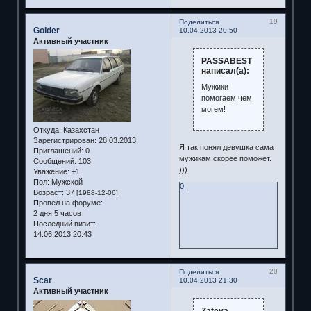
19
Поделиться
Golder
10.04.2013 20:50
Активный участник
PASSABEST
написал(а):
Мужики
помогаем чем
могем!
Откуда:
Казахстан
Зарегистрирован
: 28.03.2013
Я так понял девушка сама
Приглашений:
0
мужикам скорее поможет.
Сообщений:
103
)))
Уважение:
+1
Пол:
Мужской
0
Возраст:
37
[1988-12-06]
Провел на форуме:
2 дня 5 часов
Последний визит:
14.06.2013 20:43
20
Поделиться
Scar
10.04.2013 21:30
Активный участник