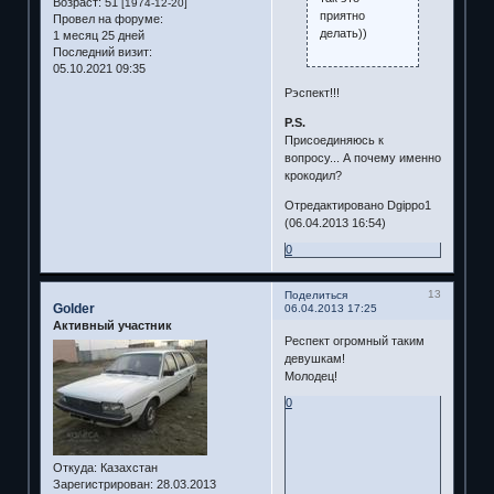
Возраст:
51
[1974-12-20]
приятно
Провел на форуме:
делать))
1 месяц 25 дней
Последний визит:
05.10.2021 09:35
Рэспект!!!
P.S.
Присоединяюсь к
вопросу... А почему именно
крокодил?
Отредактировано Dgippo1
(06.04.2013 16:54)
0
13
Поделиться
Golder
06.04.2013 17:25
Активный участник
Респект огромный таким
девушкам!
Молодец!
0
Откуда:
Казахстан
Зарегистрирован
: 28.03.2013