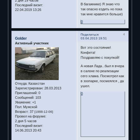
2 дня 19 часов
В багажнике) Я знаю что
Последний визит:
так опасно ездить но пока
22.04.2019 13:26
так мне нравится больше)
0
4
Поделиться
Golder
03.04.2013 19:51
Активный участник
Вот это состояние!
Конфета!
Поздравляю с покупкой!
А новая Лада...был я вчера
в салоне по реализации
сего хлама. Посмотрел как
в зоопарке, посмеялся , да
Откуда:
Казахстан
ушел.
Зарегистрирован
: 28.03.2013
Приглашений:
0
0
Сообщений:
103
Уважение:
+1
Пол:
Мужской
Возраст:
37
[1988-12-06]
Провел на форуме:
2 дня 5 часов
Последний визит:
14.06.2013 20:43