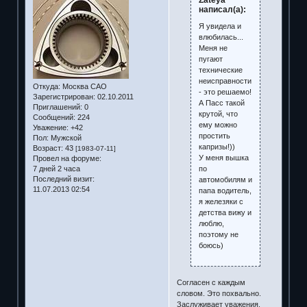
Zateya
написал(а):
Я увидела и
влюбилась...
Меня не
пугают
технические
неисправности
Откуда:
Москва САО
- это решаемо!
Зарегистрирован
: 02.10.2011
А Пасс такой
Приглашений:
0
крутой, что
Сообщений:
224
ему можно
Уважение:
+42
простить
Пол:
Мужской
капризы!))
Возраст:
43
[1983-07-11]
У меня вышка
Провел на форуме:
по
7 дней 2 часа
Последний визит:
автомобилям и
11.07.2013 02:54
папа водитель,
я железяки с
детства вижу и
люблю,
поэтому не
боюсь)
Согласен с каждым
словом. Это похвально.
Заслуживает уважения.