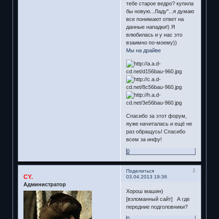
тебе старое ведро? купила
бы новую...Ладу"...я думаю
все понимают ответ на
данные нападки!) Я
влюбилась и у нас это
взаимно по-моему))
Мы на драйве
Спасибо за этот форум,
яуже начиталась и ещё не
раз обращусь! Спасибо
всем за инфу!
0
2
Поделиться
CY.
03.04.2013 19:36
Администратор
Хорош машин)
[взломанный сайт] А где
передние подголовники?
0