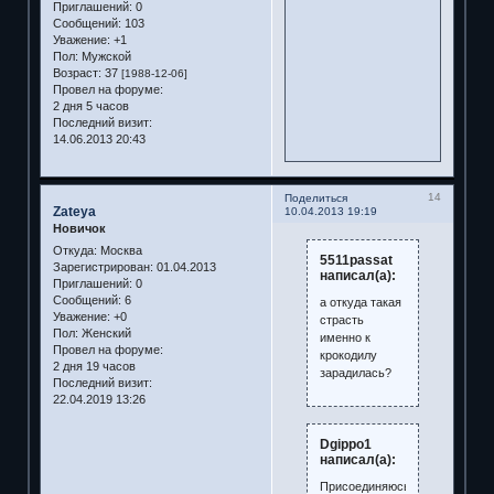
Приглашений:
0
Сообщений:
103
Уважение:
+1
Пол:
Мужской
Возраст:
37
[1988-12-06]
Провел на форуме:
2 дня 5 часов
Последний визит:
14.06.2013 20:43
14
Поделиться
Zateya
10.04.2013 19:19
Новичок
Откуда:
Москва
5511passat
Зарегистрирован
: 01.04.2013
написал(а):
Приглашений:
0
Сообщений:
6
а откуда такая
Уважение:
+0
страсть
Пол:
Женский
именно к
Провел на форуме:
крокодилу
2 дня 19 часов
зарадилась?
Последний визит:
22.04.2019 13:26
Dgippo1
написал(а):
Присоединяюсь