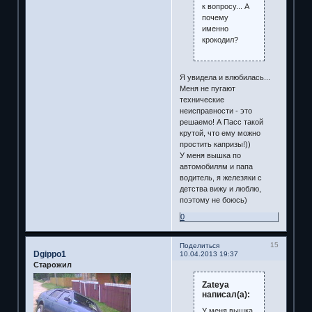
к вопросу... А
почему
именно
крокодил?
Я увидела и влюбилась...
Меня не пугают
технические
неисправности - это
решаемо! А Пасс такой
крутой, что ему можно
простить капризы!))
У меня вышка по
автомобилям и папа
водитель, я железяки с
детства вижу и люблю,
поэтому не боюсь)
0
15
Поделиться
Dgippo1
10.04.2013 19:37
Старожил
Zateya
написал(а):
У меня вышка