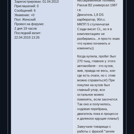
несовременной техники)
Зарегистрирован
: 01.04.2013
Passat B2 универсал 1987
Приглашений:
0
г.в.
Сообщений:
6
Двигатель 1,8 DS
Уважение:
+0
карбюратор, 90л.с.
Пол:
Женский
Провел на форуме:
МКПП 5 ступенчатая
2 дня 19 часов
Сзади висит CL, но я в
Последний визит:
комплектациях не
22.04.2019 13:26
разбираюсь...я просто знаю
что нужно починить и
изменить))
Когда купила, пробег был
270 тыщ, главное у этого
автомобиля - это кузов,
жив, правда не весь, кое-
где есть очаги, но с этим
можно справиться!) При
покупке на кузов был
главный упор, все
остальное можно
поменять, если захочется.
Так оно и получилось,
ходовая перебрана,
двигатель пока в процессе
и далекооо идущие планы!)
Замучали товарищи с
работы с фразой "зачем