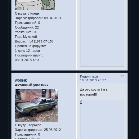
Откуда:
Липецк
Зарегистрирован
: 09.04.2013
Приглашений:
0
Сообщений:
22
Уважение:
+0
Пол:
Мужской
Возраст:
54
[1972-07-15]
Провел на форуме:
1 день 12 часов
Последний визит:
03.01.2018 18:31
17
Поделиться
wollsik
10.04.2013 20:37
Активный участник
Да это круто ) я в
восторге!!!
0
Откуда:
Харьков
Зарегистрирован
: 25.06.2012
Приглашений:
0
Сообщений:
141