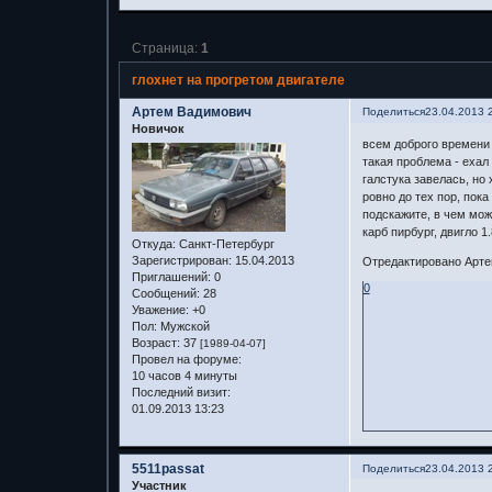
Страница:
1
глохнет на прогретом двигателе
Артем Вадимович
Поделиться
23.04.2013 
Новичок
всем доброго времени 
такая проблема - ехал 
галстука завелась, но 
ровно до тех пор, пока
подскажите, в чем може
карб пирбург, двигло 1.
Откуда:
Санкт-Петербург
Зарегистрирован
: 15.04.2013
Отредактировано Артем
Приглашений:
0
0
Сообщений:
28
Уважение:
+0
Пол:
Мужской
Возраст:
37
[1989-04-07]
Провел на форуме:
10 часов 4 минуты
Последний визит:
01.09.2013 13:23
5511passat
Поделиться
23.04.2013 
Участник