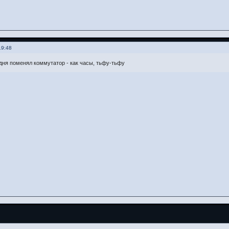
19:48
одня поменял коммутатор - как часы, тьфу-тьфу