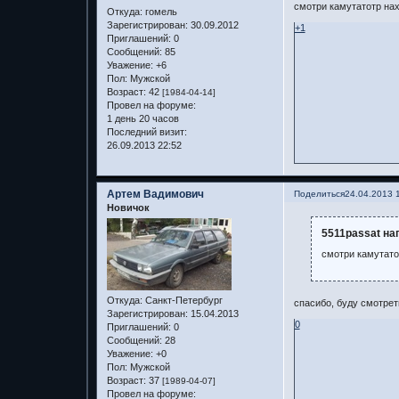
смотри камутатотр на
Откуда:
гомель
Зарегистрирован
: 30.09.2012
+1
Приглашений:
0
Сообщений:
85
Уважение:
+6
Пол:
Мужской
Возраст:
42
[1984-04-14]
Провел на форуме:
1 день 20 часов
Последний визит:
26.09.2013 22:52
Артем Вадимович
Поделиться
24.04.2013 
Новичок
5511passat на
смотри камутато
Откуда:
Санкт-Петербург
спасибо, буду смотрет
Зарегистрирован
: 15.04.2013
0
Приглашений:
0
Сообщений:
28
Уважение:
+0
Пол:
Мужской
Возраст:
37
[1989-04-07]
Провел на форуме: