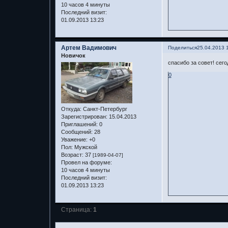
10 часов 4 минуты
Последний визит:
01.09.2013 13:23
Артем Вадимович
Поделиться
25.04.2013 
Новичок
спасибо за совет! сег
0
Откуда:
Санкт-Петербург
Зарегистрирован
: 15.04.2013
Приглашений:
0
Сообщений:
28
Уважение:
+0
Пол:
Мужской
Возраст:
37
[1989-04-07]
Провел на форуме:
10 часов 4 минуты
Последний визит:
01.09.2013 13:23
Страница:
1