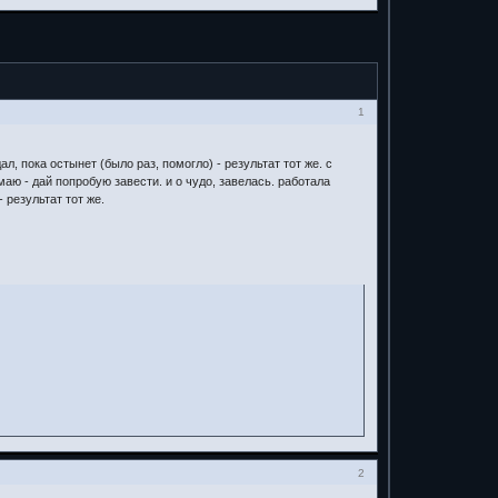
1
ал, пока остынет (было раз, помогло) - результат тот же. с
маю - дай попробую завести. и о чудо, завелась. работала
 результат тот же.
2