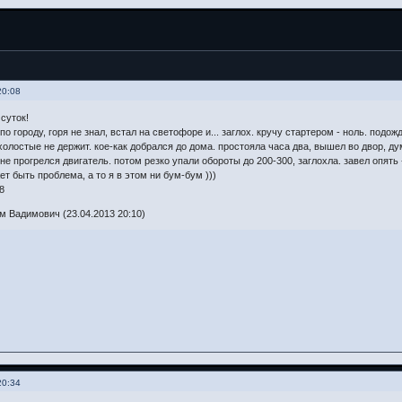
20:08
суток!
по городу, горя не знал, встал на светофоре и... заглох. кручу стартером - ноль. подожд
холостые не держит. кое-как добрался до дома. простояла часа два, вышел во двор, ду
 не прогрелся двигатель. потом резко упали обороты до 200-300, заглохла. завел опять -
т быть проблема, а то я в этом ни бум-бум )))
8
 Вадимович (23.04.2013 20:10)
20:34