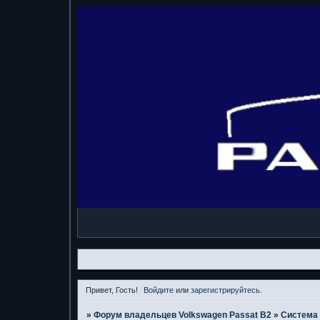
Привет, Гость!
Войдите
или
зарегистрируйтесь
.
»
Форум владельцев Volkswagen Passat B2
»
Система 