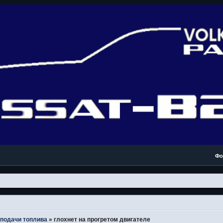
Фо
подачи топлива
»
глохнет на прогретом двигателе