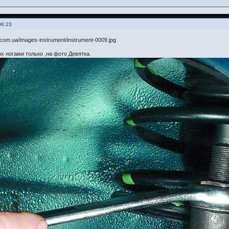
06:23
ерх ногами только ,на фото Девятка.