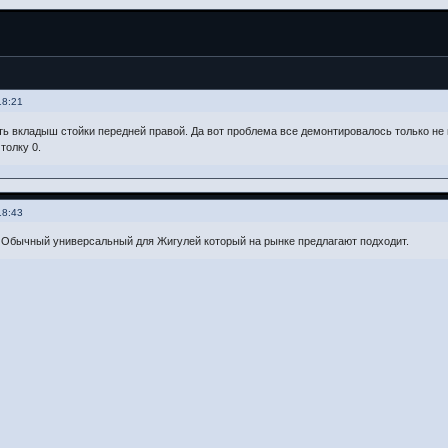
18:21
 вкладыш стойки передней правой. Да вот проблема все демонтировалось только не м
толку 0.
18:43
. Обычный универсальный для Жигулей который на рынке предлагают подходит.