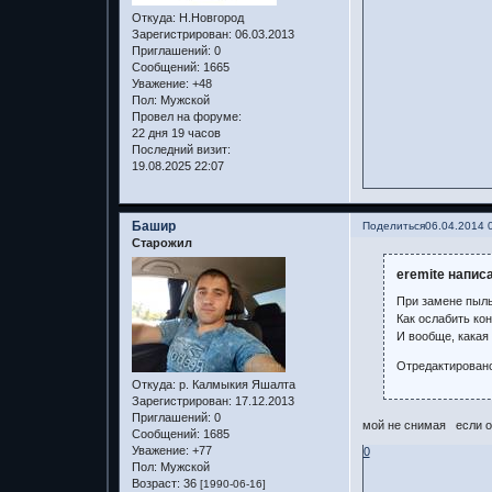
Откуда:
Н.Новгород
Зарегистрирован
: 06.03.2013
Приглашений:
0
Сообщений:
1665
Уважение:
+48
Пол:
Мужской
Провел на форуме:
22 дня 19 часов
Последний визит:
19.08.2025 22:07
Башир
Поделиться
06.04.2014 
Старожил
eremite написа
При замене пыльн
Как ослабить ко
И вообще, какая 
Отредактировано 
Откуда:
р. Калмыкия Яшалта
Зарегистрирован
: 17.12.2013
Приглашений:
0
мой не снимая если оп
Сообщений:
1685
Уважение:
+77
0
Пол:
Мужской
Возраст:
36
[1990-06-16]