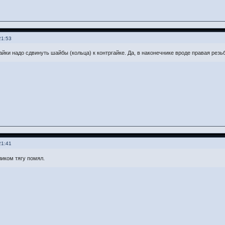
21:53
йки надо сдвинуть шайбы (кольца) к контргайке. Да, в наконечнике вроде правая резьба
21:41
ликом тягу помял.