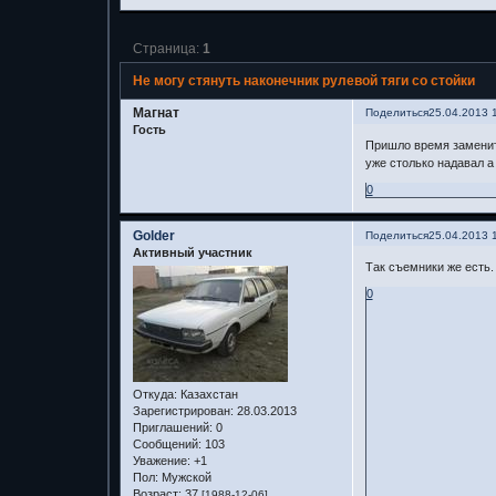
Страница:
1
Не могу стянуть наконечник рулевой тяги со стойки
Магнат
Поделиться
25.04.2013 
Гость
Пришло время заменить
уже столько надавал а 
0
Golder
Поделиться
25.04.2013 
Активный участник
Так съемники же есть
0
Откуда:
Казахстан
Зарегистрирован
: 28.03.2013
Приглашений:
0
Сообщений:
103
Уважение:
+1
Пол:
Мужской
Возраст:
37
[1988-12-06]