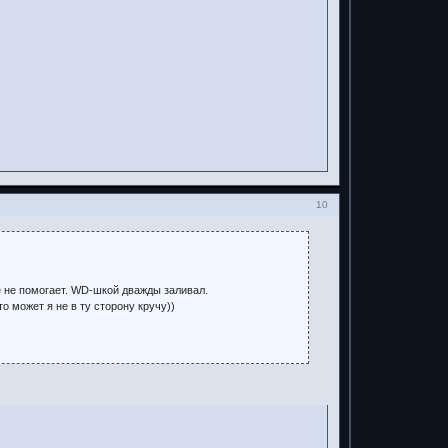
10
е не помогает. WD-шкой дважды заливал.
о может я не в ту сторону кручу))