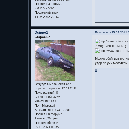
Провел на форуме:
2 дня 5 часов
Последний визит:
14.06.2013 20:43
Dgippo1
Поделиться
25.04.2013 
Старожил
У мну такого плана, у 
Можно обойтись мотиро
удар по уху молотком.
0
Откуда:
Смоленская обл.
Зарегистрирован
: 12.11.2011
Приглашений:
0
Сообщений:
3236
Уважение:
+399
Пол:
Мужской
Возраст:
51
[1974-12-20]
Провел на форуме:
1 месяц 25 дней
Последний визит:
05.10.2021 09:35