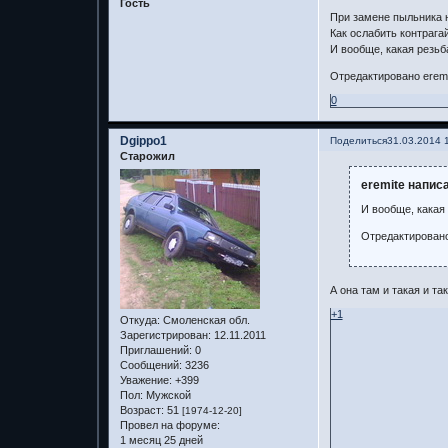
Гость
При замене пыльника на
Как ослабить контрага
И вообще, какая резьба
Отредактировано eremit
0
Dgippo1
Поделиться
31.03.2014 
Старожил
eremite написа
И вообще, какая 
Отредактировано
А она там и такая и та
+1
Откуда:
Смоленская обл.
Зарегистрирован
: 12.11.2011
Приглашений:
0
Сообщений:
3236
Уважение:
+399
Пол:
Мужской
Возраст:
51
[1974-12-20]
Провел на форуме:
1 месяц 25 дней