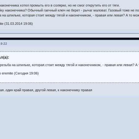
конечника хотел промыть его в солярке, но не смог открутить его от тяги.
йку наконечника? Обычный гаечный ключ не берет - рычаг маловат. Газовый тоже не п
 на шпильке, которая стоит между тягой и наконечником, - правая или левая? А то може
e (31.03.2014 19:06)
19:22
л(а):
резьба на шпильке, которая стоит между тягой и наконечником, - правая или левая? А т
 eremite (Сегодня 19:06)
кая..один край правая, другой левая, к наконечнику правая