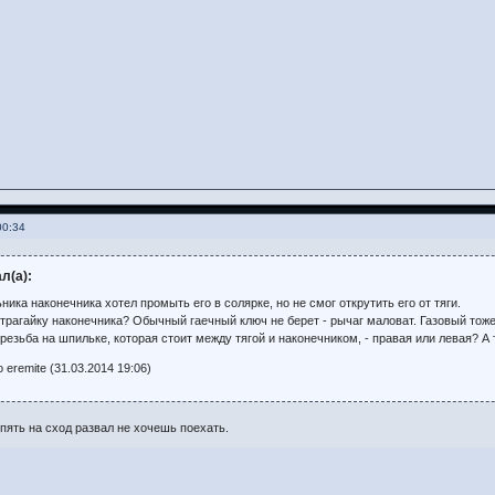
00:34
л(а):
ика наконечника хотел промыть его в солярке, но не смог открутить его от тяги.
нтрагайку наконечника? Обычный гаечный ключ не берет - рычаг маловат. Газовый тож
резьба на шпильке, которая стоит между тягой и наконечником, - правая или левая? А т
eremite (31.03.2014 19:06)
ять на сход развал не хочешь поехать.