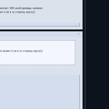
омогает. WD-шкой дважды заливал.
т я не в ту сторону кручу))
7
о может я не в ту сторону кручу))