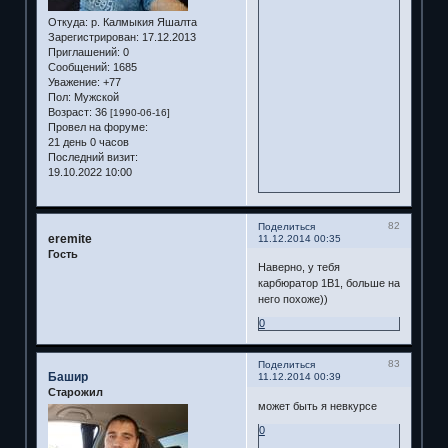
Откуда:
р. Калмыкия Яшалта
Зарегистрирован
: 17.12.2013
Приглашений:
0
Сообщений:
1685
Уважение:
+77
Пол:
Мужской
Возраст:
36
[1990-06-16]
Провел на форуме:
21 день 0 часов
Последний визит:
19.10.2022 10:00
82
Поделиться
eremite
11.12.2014 00:35
Гость
Наверно, у тебя
карбюратор 1В1, больше на
него похоже))
0
83
Поделиться
Башир
11.12.2014 00:39
Старожил
может быть я невкурсе
0