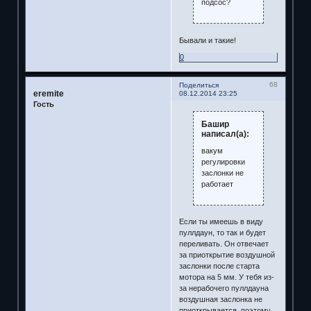
подсос?
Бывали и такие!
0
68
Поделиться
eremite
08.12.2014 23:25
Гость
Башир
написал(а):
вакум
регулировки
заслонки не
работает
Если ты имеешь в виду
пуллдаун, то так и будет
переливать. Он отвечает
за приоткрытие воздушной
заслонки после старта
мотора на 5 мм. У тебя из-
за нерабочего пуллдауна
воздушная заслонка не
приоткрывается, поэтому