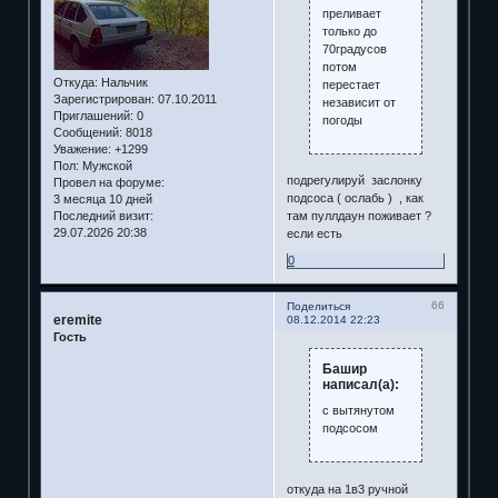
преливает
только до
70градусов
потом
Откуда:
Нальчик
перестает
Зарегистрирован
: 07.10.2011
независит от
Приглашений:
0
погоды
Сообщений:
8018
Уважение:
+1299
Пол:
Мужской
подрегулируй заслонку
Провел на форуме:
подсоса ( ослабь ) , как
3 месяца 10 дней
Последний визит:
там пуллдаун поживает ?
29.07.2026 20:38
если есть
0
66
Поделиться
eremite
08.12.2014 22:23
Гость
Башир
написал(а):
с вытянутом
подсосом
откуда на 1в3 ручной