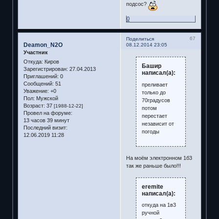
подсос?
0
67
Поделиться
Deamon_N2O
08.12.2014 23:05
Участник
Откуда:
Киров
Башир
Зарегистрирован
: 27.04.2013
написал(а):
Приглашений:
0
Сообщений:
51
преливает
Уважение:
+0
только до
Пол:
Мужской
70градусов
Возраст:
37
[1988-12-22]
потом
Провел на форуме:
перестает
13 часов 39 минут
независит от
Последний визит:
погоды
12.06.2019 11:28
На моём электронном 1б3
так же раньше было!!!
eremite
написал(а):
откуда на 1в3
ручной