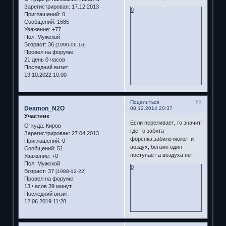
Зарегистрирован
: 17.12.2013
0
Приглашений:
0
Сообщений:
1685
Уважение:
+77
Пол:
Мужской
Возраст:
36
[1990-06-16]
Провел на форуме:
21 день 0 часов
Последний визит:
19.10.2022 10:00
63
Поделиться
Deamon_N2O
08.12.2014 20:37
Участник
Если переливает, то значит
Откуда:
Киров
где то забита
Зарегистрирован
: 27.04.2013
форснка,забило может и
Приглашений:
0
воздух, бензин один
Сообщений:
51
поступает а воздуха нет!
Уважение:
+0
Пол:
Мужской
0
Возраст:
37
[1988-12-22]
Провел на форуме:
13 часов 39 минут
Последний визит:
12.06.2019 11:28