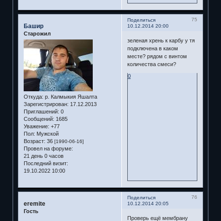
75
Поделиться
Башир
10.12.2014 20:00
Старожил
зеленая хрень к карбу у тя
подключена в каком
месте? рядом с винтом
количества смеси?
0
Откуда:
р. Калмыкия Яшалта
Зарегистрирован
: 17.12.2013
Приглашений:
0
Сообщений:
1685
Уважение:
+77
Пол:
Мужской
Возраст:
36
[1990-06-16]
Провел на форуме:
21 день 0 часов
Последний визит:
19.10.2022 10:00
76
Поделиться
eremite
10.12.2014 20:05
Гость
Проверь ещё мембрану