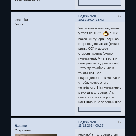
79
Поделиться
eremite
10.12.2014 23:43
Гость
Че-то я не понимаю, может,
у тебя не 1В3?
У 1В3
всего 3 штуцера - один со
стороны двигателя (около
винта СО) и два со
стороны крыла (около
пуллдауна). А четвёртый
(который передний левый)
- это где такой? У меня
такого нет. Всё
подсоединено так же, как и
у тебя, кроме этого
четвёртого. На пуллдауне у
меня два штуцера. И с
одного из них как раз и
идёт шланг на зелёный шар
0
80
Поделиться
Башир
11.12.2014 00:27
Старожил
незнаю )) 4 штуцера у мя