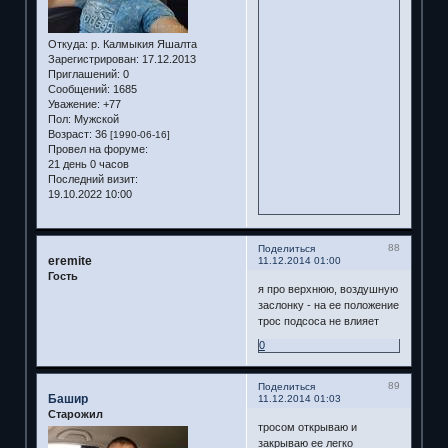
Откуда:
р. Калмыкия Яшалта
Зарегистрирован
: 17.12.2013
Приглашений:
0
Сообщений:
1685
Уважение:
+77
Пол:
Мужской
Возраст:
36
[1990-06-16]
Провел на форуме:
21 день 0 часов
Последний визит:
19.10.2022 10:00
88
Поделиться
eremite
11.12.2014 01:00
Гость
я про верхнюю, воздушную
заслонку - на ее положение
трос подсоса не влияет
0
89
Поделиться
Башир
11.12.2014 01:03
Старожил
тросом открываю и
закрываю ее легко