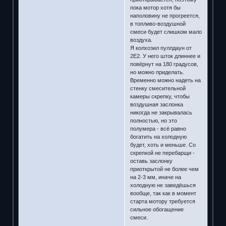
пока мотор хотя бы
наполовину не прогреется,
в топливо-воздушной
смеси будет слишком мало
воздуха.
Я колхозил пуллдаун от
2Е2. У него шток длиннее и
повёрнут на 180 градусов,
но можно приделать.
Временно можно надеть на
стенку смесительной
камеры скрепку, чтобы
воздушная заслонка
никогда не закрывалась
полностью, но это
полумера - всё равно
богатить на холодную
будет, хоть и меньше. Со
скрепкой не перебарщи -
оставь заслонку
приоткрытой не более чем
на 2-3 мм, иначе на
холодную не заведёшься
вообще, так как в момент
старта мотору требуется
сильное обогащение
смеси.