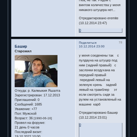
винтом количества у меня
никакого штуцера нет...
Отредактировано eremite
(10.12.2014 23:47)
0
78
Поделиться
Башир
10.12.2014 23:00
Старожил
у меня соеденены так с
пулдауна на штуцер под
ним (задний правый) с
заслонки воздухана на
передний правый
передний левый на
зеленую хрень задний
левый на трамблер эт
Откуда:
р. Калмыкия Яшалта
если смотреть сидя за
Зарегистрирован
: 17.12.2013
рулем на установленый на
Приглашений:
0
Сообщений:
1685
машине карб
Уважение:
+77
Отредактировано Башир
Пол:
Мужской
(10.12.2014 23:01)
Возраст:
36
[1990-06-16]
Провел на форуме:
0
21 день 0 часов
Последний визит:
19.10.2022 10:00