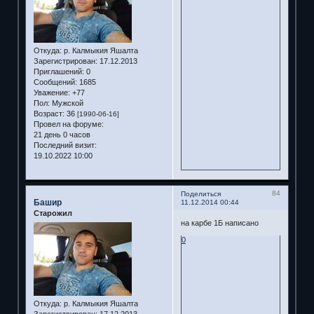
Откуда:
р. Калмыкия Яшалта
Зарегистрирован
: 17.12.2013
Приглашений:
0
Сообщений:
1685
Уважение:
+77
Пол:
Мужской
Возраст:
36
[1990-06-16]
Провел на форуме:
21 день 0 часов
Последний визит:
19.10.2022 10:00
84
Поделиться
Башир
11.12.2014 00:44
Старожил
на карбе 1Б написано
0
Откуда:
р. Калмыкия Яшалта
Зарегистрирован
: 17.12.2013