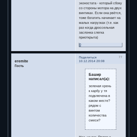
эконостата - который сбоку
со стороны мотора на двух
винтиках. Если она рвётся,
тоже богатить начинает на
малых нагрузках (т.е. как
раз когда дроссельная
заслонка слегка
приоткрыта)
0
77
Поделиться
eremite
10.12.2014 20:08
Гость
Башир
написал(а):
зеленая хрень
к карбу у тя
подключена в
каком месте?
рядом с
винтом
количества
смеси?
Неа, не так. Рядом с