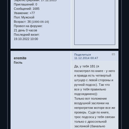
Приглашений:
0
Сообщений:
1685
Уважение:
+77
Пол:
Мужской
Возраст:
36
[1990-06-16]
Провел на форуме:
21 день 0 часов
Последний визит:
19.10.2022 10:00
85
Поделиться
eremite
11.12.2014 00:47
Гость
Да, у тебя 1В1 (я
посмотрел по книге - у него
и правда есть четвертый
штуцер с левой стороны и
ручной подсос). Так что
все у тебя правильно
подсоединено))
Только вот положение
воздушной заслонки на
непрогретом моторе все же
проверь. Судя по книге,
трос подсоса у тебя связан
только с дроссельной
заслонкой (банально