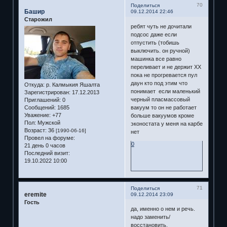
70
Поделиться
Башир
09.12.2014 22:46
Старожил
ребят чуть не дочитали
подсос даже если
отпустить (тобишь
выключить. он ручной)
машинка все равно
переливает и не держит ХХ
пока не прогревается пул
даун кто под этим что
Откуда:
р. Калмыкия Яшалта
понимает если маленький
Зарегистрирован
: 17.12.2013
черный пласмассовый
Приглашений:
0
Сообщений:
1685
вакуум то он не работает
Уважение:
+77
больше вакуумов кроме
Пол:
Мужской
эконостата у меня на карбе
Возраст:
36
[1990-06-16]
нет
Провел на форуме:
0
21 день 0 часов
Последний визит:
19.10.2022 10:00
71
Поделиться
eremite
09.12.2014 23:09
Гость
да, именно о нем и речь.
надо заменить/
восстановить.