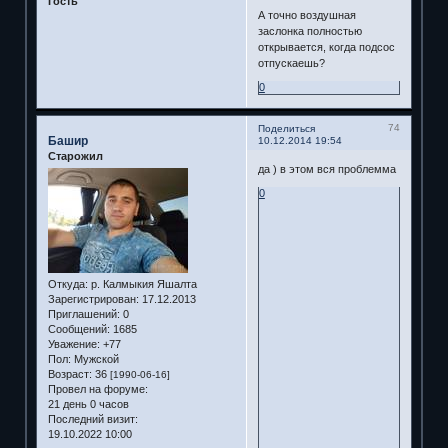
Гость
А точно воздушная
заслонка полностью
открывается, когда подсос
отпускаешь?
0
74
Поделиться
Башир
10.12.2014 19:54
Старожил
да ) в этом вся проблемма
0
Откуда:
р. Калмыкия Яшалта
Зарегистрирован
: 17.12.2013
Приглашений:
0
Сообщений:
1685
Уважение:
+77
Пол:
Мужской
Возраст:
36
[1990-06-16]
Провел на форуме:
21 день 0 часов
Последний визит:
19.10.2022 10:00