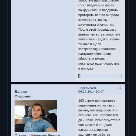
холостые пропали совсем.
Снял воздухан и давай
выкручивать и продувать-
протирать все по очереди -
жиклеры хх, винты
количества и качества.
После этой процедуры с
винтом качества холостые
появились - видать, какая-
то кака в щели
застревала)) Покатался,
настроил сбившиеся
обороты и смесь,
покатался еще - холостые
в порядке.
0
62
Поделиться
Башир
06.12.2014 20:47
Старожил
1б3 утром при прогреве
переливает жутко что с
вытянутом подсосом что
без него как нагревается
до 70 все нормализуется в
чем может быть дело
вакум регулировки
заслонки не работает
Откуда:
р. Калмыкия Яшалта