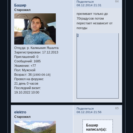
64
Поделиться
Башир
08.12.2014 21:31
Старожил
преливает только до
70градусов потом
перестает независит от
погоды
0
Откуда:
р. Калмыкия Яшалта
Зарегистрирован
: 17.12.2013
Приглашений:
0
Сообщений:
1685
Уважение:
+77
Пол:
Мужской
Возраст:
36
[1990-06-16]
Провел на форуме:
21 день 0 часов
Последний визит:
19.10.2022 10:00
65
Поделиться
elektro
08.12.2014 21:56
Старожил
Башир
написал(а):