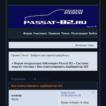
Форум
Участники
Правила
Поиск
Регистрация
Войти
Активные темы
Привет, Гость!
Войдите
или
зарегистрируйтесь
.
»
Форум владельцев Volkswagen Passat B2
»
Система
подачи топлива
»
Как отрегулировать карбюратор 1b3
Страница:
«
1
2
3
4
5
…
8
»
Как отрегулировать карбюратор 1b3
61
Поделиться
eremite
22.09.2014 01:32
Гость
Вроде победил. В обед