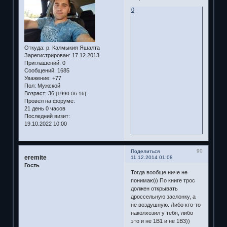
0
Откуда:
р. Калмыкия Яшалта
Зарегистрирован
: 17.12.2013
Приглашений:
0
Сообщений:
1685
Уважение:
+77
Пол:
Мужской
Возраст:
36
[1990-06-16]
Провел на форуме:
21 день 0 часов
Последний визит:
19.10.2022 10:00
90
Поделиться
eremite
11.12.2014 01:08
Гость
Тогда вообще ниче не
понимаю)) По книге трос
должен открывать
дроссельную заслонку, а
не воздушную. Либо кто-то
наколхозил у тебя, либо
это и не 1В1 и не 1В3))