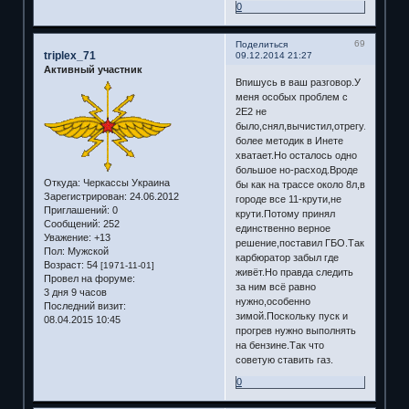
0
69
Поделиться
triplex_71
09.12.2014 21:27
Активный участник
Впишусь в ваш разговор.У
меня особых проблем с
2Е2 не
было,снял,вычистил,отрегулировал.
более методик в Инете
хватает.Но осталось одно
большое но-расход.Вроде
Откуда:
Черкассы Украина
бы как на трассе около 8л,в
Зарегистрирован
: 24.06.2012
городе все 11-крути,не
Приглашений:
0
крути.Потому принял
Сообщений:
252
единственно верное
Уважение:
+13
решение,поставил ГБО.Так
Пол:
Мужской
карбюратор забыл где
Возраст:
54
[1971-11-01]
живёт.Но правда следить
Провел на форуме:
за ним всё равно
3 дня 9 часов
нужно,особенно
Последний визит:
зимой.Поскольку пуск и
08.04.2015 10:45
прогрев нужно выполнять
на бензине.Так что
советую ставить газ.
0