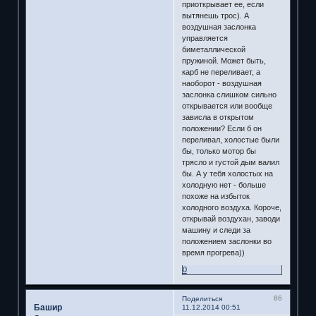
приоткрывает ее, если
вытянешь трос). А
воздушная заслонка
управляется
биметаллической
пружиной. Может быть,
карб не переливает, а
наоборот - воздушная
заслонка слишком сильно
открывается или вообще
зависла в открытом
положении? Если б он
переливал, холостые были
бы, только мотор бы
трясло и густой дым валил
бы. А у тебя холостых на
холодную нет - больше
похоже на избыток
холодного воздуха. Короче,
открывай воздухан, заводи
машину и следи за
положением заслонки во
время прогрева))
0
86
Поделиться
Башир
11.12.2014 00:51