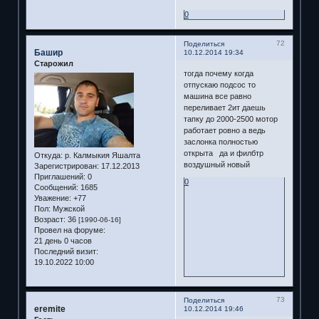
0
72
Поделиться
Башир
10.12.2014 19:34
Старожил
тогда почему когда
отпускаю подсос то
машина все равно
переливает 2ит даешь
тапку до 2000-2500 мотор
работает ровно а ведь
заслонка полностью
открыта да и филбтр
Откуда:
р. Калмыкия Яшалта
воздушный новый
Зарегистрирован
: 17.12.2013
Приглашений:
0
0
Сообщений:
1685
Уважение:
+77
Пол:
Мужской
Возраст:
36
[1990-06-16]
Провел на форуме:
21 день 0 часов
Последний визит:
19.10.2022 10:00
73
Поделиться
eremite
10.12.2014 19:46