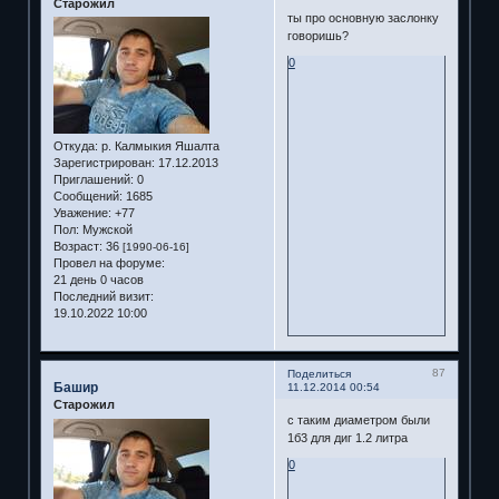
Старожил
ты про основную заслонку
говоришь?
0
Откуда:
р. Калмыкия Яшалта
Зарегистрирован
: 17.12.2013
Приглашений:
0
Сообщений:
1685
Уважение:
+77
Пол:
Мужской
Возраст:
36
[1990-06-16]
Провел на форуме:
21 день 0 часов
Последний визит:
19.10.2022 10:00
87
Поделиться
Башир
11.12.2014 00:54
Старожил
с таким диаметром были
1б3 для диг 1.2 литра
0