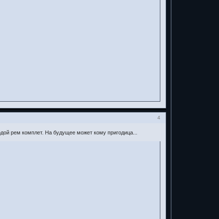
4
одой рем комплет. На будущее может кому пригодица...