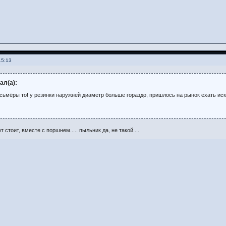
15:13
ал(а):
осьмёры то! у резинки наружней диаметр больше гораздо, пришлось на рынок ехать ис
 стоит, вместе с поршнем..... пыльник да, не такой....