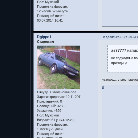
Пол:
Мужской
Провел на форуме:
12 часов 52 минуты
Последний визит:
03.07.2014 16:41
Dgippo1
Поделиться
17.05.2013 
Старожил
as77777 напис
не подходят с в
пригодица...
незнаю.... у мну манжет
0
Откуда:
Смоленская обл.
Зарегистрирован
: 12.11.2011
Приглашений:
0
Сообщений:
3236
Уважение:
+399
Пол:
Мужской
Возраст:
51
[1974-12-20]
Провел на форуме:
1 месяц 25 дней
Последний визит: