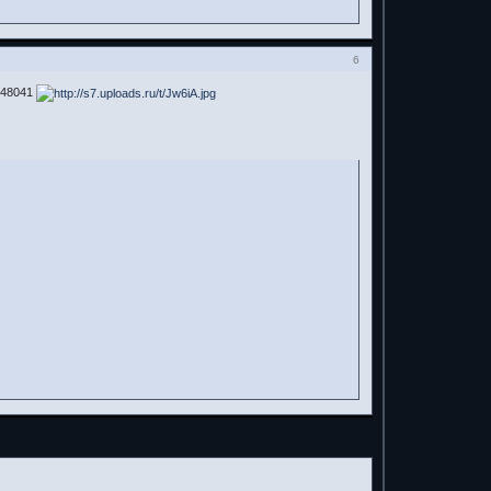
6
248041