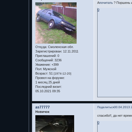
А
почитать
? Поршень и
0
Откуда:
Смоленская обл.
Зарегистрирован
: 12.11.2011
Приглашений:
0
Сообщений:
3236
Уважение:
+399
Пол:
Мужской
Возраст:
51
[1974-12-20]
Провел на форуме:
1 месяц 25 дней
Последний визит:
05.10.2021 09:35
as77777
Поделиться
30.04.2013 
Новичок
спасибо!!, да нет вре
0