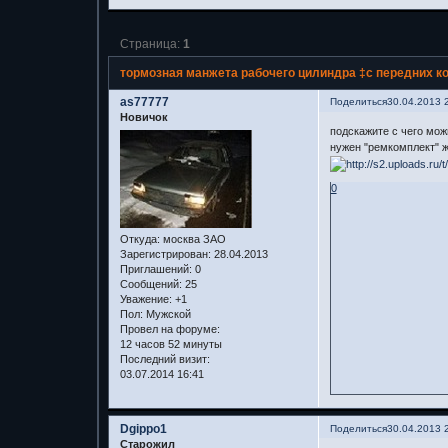
Страница:
1
тормозная манжета рабочего цилиндра ‡с передних к
as77777
Поделиться
30.04.2013 
Новичок
подскажите с чего мож
нужен "ремкомплект" ж
0
Откуда:
москва ЗАО
Зарегистрирован
: 28.04.2013
Приглашений:
0
Сообщений:
25
Уважение:
+1
Пол:
Мужской
Провел на форуме:
12 часов 52 минуты
Последний визит:
03.07.2014 16:41
Dgippo1
Поделиться
30.04.2013 
Старожил