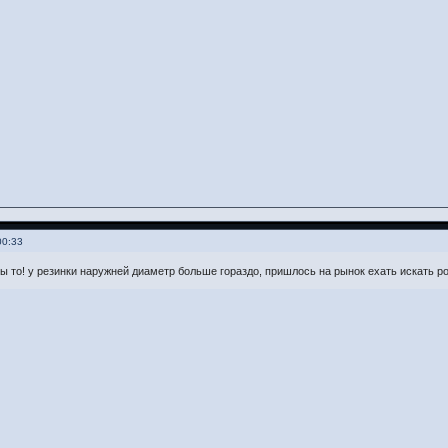
00:33
ы то! у резинки наружней диаметр больше гораздо, пришлось на рынок ехать искать р