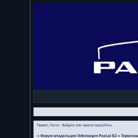
Привет, Гость!
Войдите
или
зарегистрируйтесь
.
»
Форум владельцев Volkswagen Passat B2
»
Тормозна