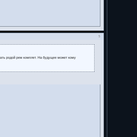
5
кать родой рем комплет. На будущее может кому