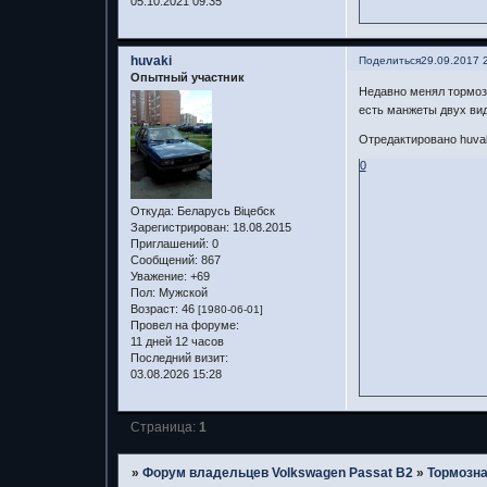
05.10.2021 09:35
huvaki
Поделиться
29.09.2017 
Опытный участник
Недавно менял тормоз
есть манжеты двух вид
Отредактировано huvaki
0
Откуда:
Беларусь Віцебск
Зарегистрирован
: 18.08.2015
Приглашений:
0
Сообщений:
867
Уважение:
+69
Пол:
Мужской
Возраст:
46
[1980-06-01]
Провел на форуме:
11 дней 12 часов
Последний визит:
03.08.2026 15:28
Страница:
1
»
Форум владельцев Volkswagen Passat B2
»
Тормозна