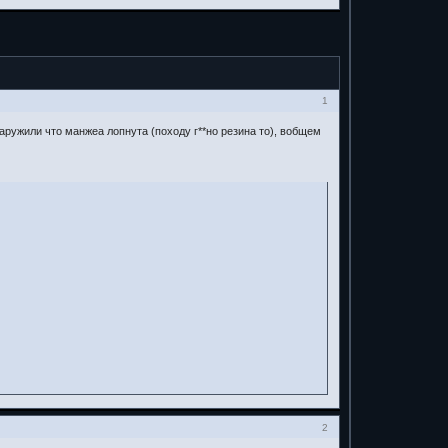
1
аружили что манжеа лопнута (походу г**но резина то), вобщем
2