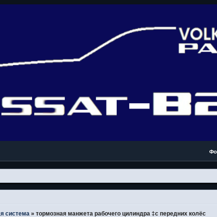
Фо
я система
»
тормозная манжета рабочего цилиндра ‡с передних колёс