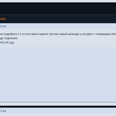
олёс
20:49
но подобрать? а то поставил недели три как новый цилиндр а сегодня с товарищем обн
ду подсказки
21:49