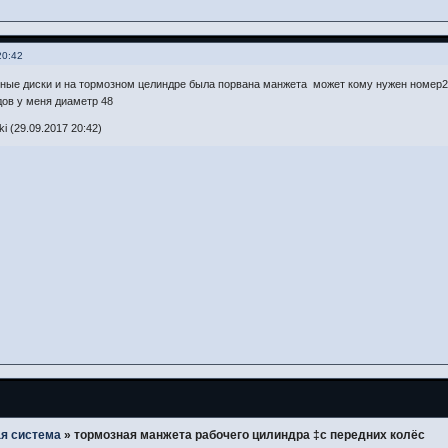
20:42
ные диски и на тормозном целиндре была порвана манжета может кому нужен номер
ов у меня диаметр 48
 (29.09.2017 20:42)
я система
»
тормозная манжета рабочего цилиндра ‡с передних колёс