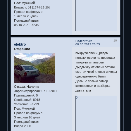
Пол:
Мужской
Возраст:
51
[1974-12-20]
Провел на форуме:
1 месяц 25 дней
Последний визит:
05.10.2021 09:35
10
Поделиться
elektro
08.05.2013 20:55
Старожил
выкрути свечи ,рядом
положи свечи на проводах
,покрути и пальцем
дырдычку от свечи заткни -
смотри чтоб хлопок и искра
одновременно были .
Дальше только замер
компрессии и разборка
Откуда:
Нальчик
дрыгателя
Зарегистрирован
: 07.10.2011
Приглашений:
0
0
Сообщений:
8018
Уважение:
+1299
Пол:
Мужской
Провел на форуме:
3 месяца 10 дней
Последний визит:
Вчера 20:11