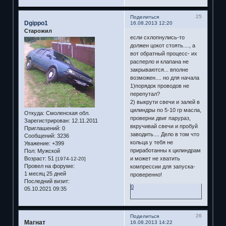
25
Поделиться
Dgippo1
16.08.2013 12:20
Старожил
если схлопнулись-то
должен цокот стоять...., а
вот обратный процесс- их
расперло и клапана не
закрываются... вполне
возможен.... но для начала
1)порядок проводов не
перепутал?
2) выкрути свечи и залей в
цилиндры по 5-10 гр масла,
Откуда:
Смоленская обл.
проверни двиг парураз,
Зарегистрирован
: 12.11.2011
вкручивай свечи и пробуй
Приглашений:
0
заводить.... Дело в том что
Сообщений:
3236
кольца у тебя не
Уважение:
+399
приработанны к цилиндрам
Пол:
Мужской
Возраст:
51
и может не хватить
[1974-12-20]
Провел на форуме:
компрессии для запуска-
1 месяц 25 дней
проверенно!
Последний визит:
0
05.10.2021 09:35
26
Поделиться
Магнат
16.08.2013 14:22