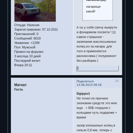
нагарище
какой!
Откуда:
Нальчик
я ты у себя свечу выкрути
Зарегистрирован
: 07.10.2011
и фонариком посвети ! )))
Приглашений:
0
самое страшное -
Сообщений:
8018
залипание маслосьемных
Уважение:
+1299
колец из-за нагара ,для
Пол:
Мужской
того и применяется
Провел на форуме:
раскоксовка ( полуремонт
3 месяца 10 дней
Последний визит:
без разборки )
Вчера 20:11
0
23
Поделиться
Магнат
13.08.2013 09:18
Гость
Dgippo1
Не точил по причине
экономии средств это мне
еще + 65$ +поршня с
кольцами чуть подороже +
время
зазор изношеных колец в
гильзе 0,8 мм, теперь с