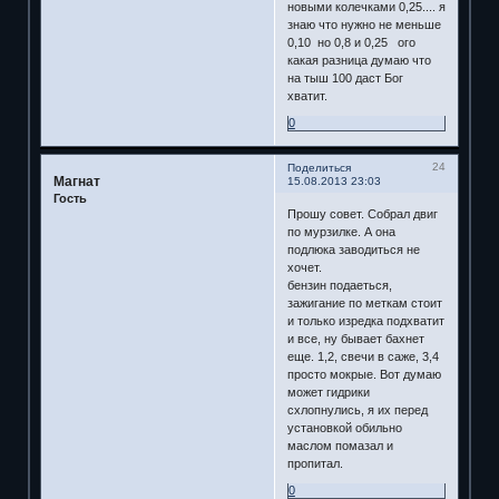
новыми колечками 0,25.... я
знаю что нужно не меньше
0,10 но 0,8 и 0,25 ого
какая разница думаю что
на тыш 100 даст Бог
хватит.
0
24
Поделиться
Магнат
15.08.2013 23:03
Гость
Прошу совет. Собрал двиг
по мурзилке. А она
подлюка заводиться не
хочет.
бензин подаеться,
зажигание по меткам стоит
и только изредка подхватит
и все, ну бывает бахнет
еще. 1,2, свечи в саже, 3,4
просто мокрые. Вот думаю
может гидрики
схлопнулись, я их перед
установкой обильно
маслом помазал и
пропитал.
0