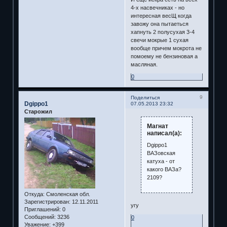
4-х насвечниках - но
интересная весЩ когда
завожу она пытаеться
хапнуть 2 полусухая 3-4
свечи мокрые 1 сухая
вообще причем мокрота не
помоему не бензиновая а
масляная.
0
9
Поделиться
Dgippo1
07.05.2013 23:32
Старожил
Магнат
написал(а):
Dgippo1
ВАЗовская
катуха - от
какого ВАЗа?
2109?
Откуда:
Смоленская обл.
Зарегистрирован
: 12.11.2011
угу
Приглашений:
0
Сообщений:
3236
0
Уважение:
+399