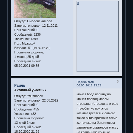
0
Откуда:
Смоленская обл.
Зарегистрирован
: 12.11.2011
Приглашений:
0
Сообщений:
3236
Уважение:
+399
Пол:
Мужской
Возраст:
51
[1974-12-20]
Провел на форуме:
1 месяц 25 дней
Последний визит:
05.10.2021 09:35
5
Поделиться
Раиль
06.05.2013 23:28
Активный участник
может бред напишу,но
Откуда:
Ульяновск
может провод массы
Зарегистрирован
: 22.08.2012
оторвался(отошел,или еще
Приглашений:
0
что)обычно при этом
Сообщений:
455
клемма греется.У самого
Уважение:
+32
такое было,признаки такие
Провел на форуме:
13 дней 1 час
же,только на бензиновом
Последний визит:
двигателе,оказалось массу
18.10.2020 21:29
на клапанную крышку