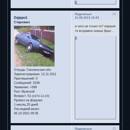
0
20
Поделиться
Dgippo1
11.08.2013 16:43
Старожил
а чего не точил то? поршня
то всеравно новые брал....
0
Откуда:
Смоленская обл.
Зарегистрирован
: 12.11.2011
Приглашений:
0
Сообщений:
3236
Уважение:
+399
Пол:
Мужской
Возраст:
51
[1974-12-20]
Провел на форуме:
1 месяц 25 дней
Последний визит:
05.10.2021 09:35
21
Поделиться