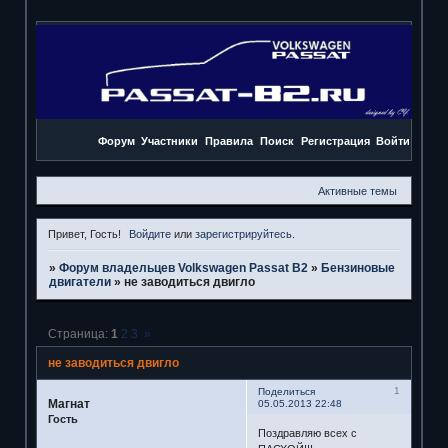
Форум
Участники
Правила
Поиск
Регистрация
Войти
Активные темы
Привет, Гость!
Войдите
или
зарегистрируйтесь
.
»
Форум владельцев Volkswagen Passat B2
»
Бензиновые
двигатели
»
не заводиться двигло
Страница:
1
2
3
»
не заводиться двигло
1
Поделиться
Магнат
05.05.2013 22:48
Гость
Поздравляю всех с