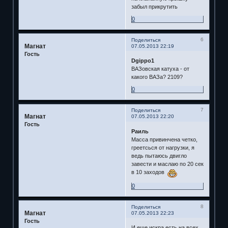
забыл прикрутить
0
6
Поделиться
Магнат
07.05.2013 22:19
Гость
Dgippo1
ВАЗовская катуха - от
какого ВАЗа? 2109?
0
7
Поделиться
Магнат
07.05.2013 22:20
Гость
Раиль
Масса привинчена четко,
греетсься от нагрузки, я
ведь пытаюсь двигло
завести и маслаю по 20 сек
в 10 заходов
0
8
Поделиться
Магнат
07.05.2013 22:23
Гость
И еще искра есть на всех