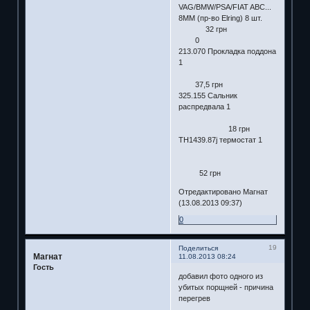
VAG/BMW/PSA/FIAT ABC...
8MM (пр-во Elring) 8 шт.
32 грн
0
213.070 Прокладка поддона
1
37,5 грн
325.155 Сальник
распредвала 1
18 грн
TH1439.87j термостат 1
52 грн
Отредактировано Магнат
(13.08.2013 09:37)
0
19
Поделиться
Магнат
11.08.2013 08:24
Гость
добавил фото одного из
убитых порщней - причина
перегрев