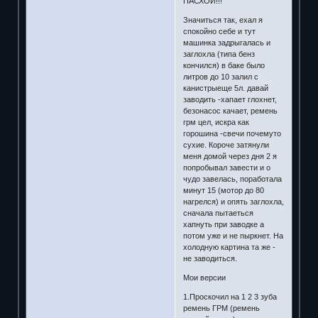
ПАСХОЙ!!!
Значиться так, ехал я
спокойно себе и тут
машинка задрыгалась и
заглохла (типа бенз
кончился) в баке было
литров до 10 залил с
канистрыеще 5л. давай
заводить -хапает глохнет,
безонасос качает, ремень
грм цел, искра как
горошина -свечи почемуто
сухие. Короче затянули
меня домой через дня 2 я
попробывал завести и о
чудо завелась, поработала
минут 15 (мотор до 80
нагрелся) и опять заглохла,
сначала пытаеться
хапнуть при заводке а
потом уже и не пыркнет. На
холодную картина та же -
не заводиться.
Мои версии
1.Проскочил на 1 2 3 зуба
ремень ГРМ (ремень