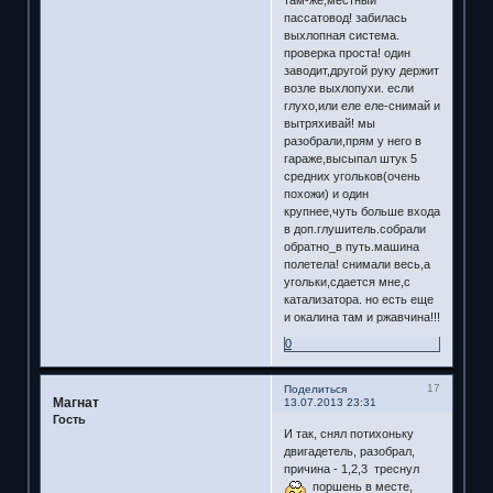
там-же,местный
пассатовод! забилась
выхлопная система.
проверка проста! один
заводит,другой руку держит
возле выхлопухи. если
глухо,или еле еле-снимай и
вытряхивай! мы
разобрали,прям у него в
гараже,высыпал штук 5
средних угольков(очень
похожи) и один
крупнее,чуть больше входа
в доп.глушитель.собрали
обратно_в путь.машина
полетела! снимали весь,а
угольки,сдается мне,с
катализатора. но есть еще
и окалина там и ржавчина!!!
0
17
Поделиться
Магнат
13.07.2013 23:31
Гость
И так, снял потихоньку
двигадетель, разобрал,
причина - 1,2,3 треснул
поршень в месте,