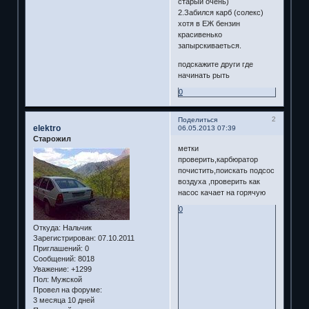
старый очень)
2.Забился карб (солекс)
хотя в ЕЖ бензин
красивенько
запырскиваеться.
подскажите други где
начинать рыть
0
2
Поделиться
elektro
06.05.2013 07:39
Старожил
метки
проверить,карбюратор
почистить,поискать подсос
воздуха ,проверить как
насос качает на горячую
0
Откуда:
Нальчик
Зарегистрирован
: 07.10.2011
Приглашений:
0
Сообщений:
8018
Уважение:
+1299
Пол:
Мужской
Провел на форуме:
3 месяца 10 дней