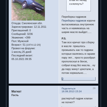
схлопнуть?
Переборка гидриков
Переборка гидриков
короче
Откуда:
Смоленская обл.
вытаскиваешь внутренюю
Зарегистрирован
: 12.11.2011
часть и нажимаешь на
Приглашений:
0
шарик-масло выйдет......
Сообщений:
3236
Уважение:
+399
P.S.
Пол:
Мужской
Там все кричат про сборку
Возраст:
51
[1974-12-20]
в масле- пришлось
Провел на форуме:
промывать как то гидрики
1 месяц 25 дней
которые валялись в гараже
Последний визит:
пару лет... просто разобрал
05.10.2021 09:35
прополоскал в бензе,
собрал взад без масла... ну
да пару минут цокотали, а
потом нормально.....
0
28
Поделиться
Магнат
16.08.2013 15:24
Гость
распертый гидрик клапан
не погнет?