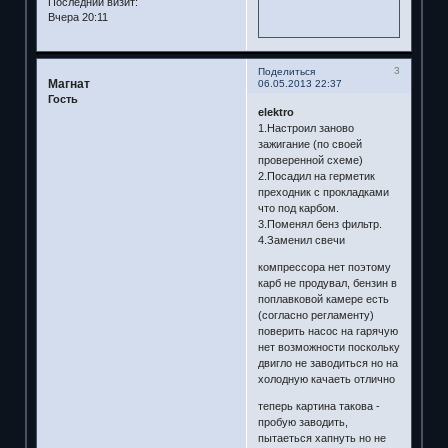
Последний визит:
Вчера 20:11
3
Поделиться
Магнат
06.05.2013 22:37
Гость
elektro
1.Настроил заново
зажигание (по своей
проверенной схеме)
2.Посадил на герметик
преходник с прокладками
что под карбом.
3.Поменял бенз фильтр.
4.Заменил свечи
компрессора нет поэтому
карб не продувал, бензин в
поплавковой камере есть
(согласно регламенту)
поверить насос на гарячую
нет возможности поскольку
двигло не заводиться но на
холодную качаеть отлично
теперь картина такова -
пробую заводить,
пытаеться хапнуть но не