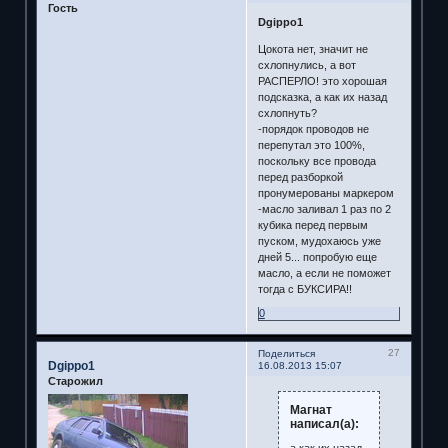
Гость
Dgippo1
Цокота нет, значит не
схлопнулись, а вот
РАСПЕРЛО! это хорошая
подсказка, а как их назад
схлопнуть?
-порядок проводов не
перепутал это 100%,
поскольку все провода
перед разборкой
пронумерованы маркером
-масло заливал 1 раз по 2
кубика перед первым
пуском, мудохаюсь уже
дней 5... попробую еще
масло, а если не поможет
тогда с БУКСИРА!!
0
27
Поделиться
Dgippo1
16.08.2013 15:07
Старожил
Магнат
написал(а):
а как их назад