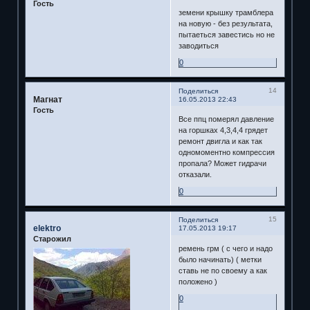
Гость
земени крышку трамблера
на новую - без результата,
пытаеться завестись но не
заводиться
0
14
Поделиться
Магнат
16.05.2013 22:43
Гость
Все ппц померял давление
на горшках 4,3,4,4 грядет
ремонт двигла и как так
одномоментно компрессия
пропала? Может гидрачи
отказали.
0
15
Поделиться
elektro
17.05.2013 19:17
Старожил
ремень грм ( с чего и надо
было начинать) ( метки
ставь не по своему а как
положено )
0