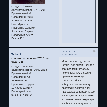
Откуда:
Нальчик
Зарегистрирован
: 07.10.2011
Приглашений:
0
Сообщений:
8018
Уважение:
+1299
Пол:
Мужской
Провел на форуме:
3 месяца 10 дней
Последний визит:
Вчера 20:11
16
Поделиться
Talion34
23.05.2013 00:41
главное в танке что????...не
Может насмешу,а может
бздеть!!!
нет,но чтоб знали!!! когда я
Откуда:
волжский
забирал машину,сразу
Зарегистрирован
: 20.05.2013
после покупки,то хозяин
Приглашений:
0
провожал меня до
Сообщений:
43
трассы,чтоб я не
Уважение:
+0
Провел на форуме:
заблудился.(слава богу)
12 часов 11 минут
проехал километр,дырг-
Последний визит:
чих-заглохла.Заводить,кое
02.04.2014 00:52
как,педаль в пол,заволится
и глохнет.температура прет
как бешеная. подсказал