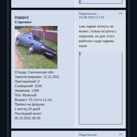
0
29
Поделиться
Dgippo1
16.08.2013 17:41
Старожил
сам гидрик погнуть не
может..только встреча с
поршнем, но для этого
рабочего хода гидрика
мало
0
Откуда:
Смоленская обл.
Зарегистрирован
: 12.11.2011
Приглашений:
0
Сообщений:
3236
Уважение:
+399
Пол:
Мужской
Возраст:
51
[1974-12-20]
Провел на форуме:
1 месяц 25 дней
Последний визит:
05.10.2021 09:35
30
Поделиться