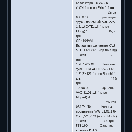
коллектора EX VAG ALL
(1CYL) (пр-во Elring) 4 шт.
22грн
086.878 Прокладка
трубы приемной AUDI/VW
1.6/1.6D/TD/1.8 (пр-во
Elring) 1 шт. 15,5
грн
CR4104AM
Вкладыши шатунные VAG
STD 1.6/1.8/2.0 (пр-во King)
1 комп. 55
грн
1 987 949 018 Ремень
зубч. ГРМ AUDI, VW (1.6;
1.8) Z=121 (пр-во Bosch) 1
шт. 44,5
грн
12290 00 Поршень
VAG 81,01 1,8 (пр-во
Mopart) 4 шт.
792 грн
034 74 N0 Кольца
поршневые VAG 81,01 1,6-
2,2 1,5*1,75*3 (пр-во Mahle)
4 комп. 300 грн
553.190 Сальник
клапана IN/EX