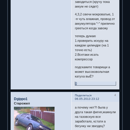
заводиться (кручу пока
аккум не сядет)
4,3,2 свечи мокроватые, 1
-я чуть влажная, провод от
аккумулятора "-" прилично
грееться когда завожу
теперь думаю
1.проверить искуру на
каждом цилиндре (на 1
точно есть)
2.Всетаки исать
компрессор
подскажите товарищи а
может высоковольтная
катуха выЁ?
0
4
Поделиться
Dgippo1
06.05.2013 23:12
Старожил
а почему нет?! была у
друга такая фигня,мажнули
на тазовскую все
заработало, кстати а
бегунку ни звиздец?