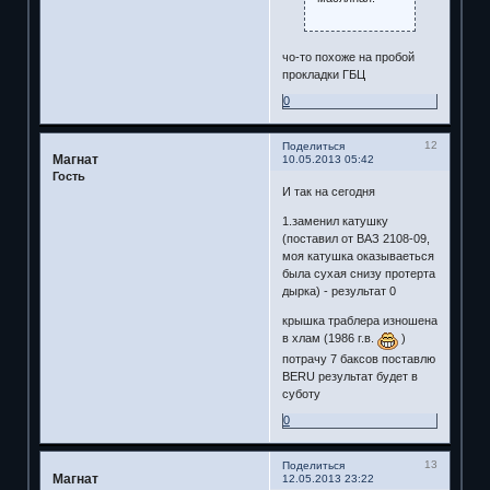
чо-то похоже на пробой
прокладки ГБЦ
0
12
Поделиться
Магнат
10.05.2013 05:42
Гость
И так на сегодня
1.заменил катушку
(поставил от ВАЗ 2108-09,
моя катушка оказываеться
была сухая снизу протерта
дырка) - результат 0
крышка траблера изношена
в хлам (1986 г.в.
)
потрачу 7 баксов поставлю
BERU результат будет в
суботу
0
13
Поделиться
Магнат
12.05.2013 23:22