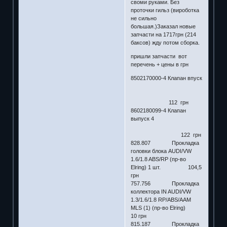
своми руками. Без
проточки гильз (вироботка
не сильно
большая.)Заказал новые
запчасти на 1717грн (214
баксов) жду потом сборка.
пришли запчасти вот
перечень + цены в грн
8502170000-4 Клапан впуск
112 грн
8602180099-4 Клапан
выпуск 4
122 грн
828.807 Прокладка
головки блока AUDI/VW
1.6/1.8 ABS/RP (пр-во
Elring) 1 шт. 104,5
грн
757.756 Прокладка
коллектора IN AUDI/VW
1.3/1.6/1.8 RP/ABS/AAM
MLS (1) (пр-во Elring)
10 грн
815.187 Прокладка