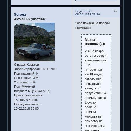
11
Поделиться
Serёga
08.05.2013 21:20
Активный участник
чото похоже на пробой
прокладки
Магнат
написал(а):
И еще искра
есть на всех 4-
х насвечниках
Откуда:
Харьков
- но
Зарегистрирован
: 06.05.2013
интересная
Приглашений:
0
весЩ когда
Сообщений:
398
завожу она
Уважение:
+34
пытаеться
Пол:
Мужской
хапнуть 2
Возраст:
40
[1986-04-17]
полусухая 3-4
Провел на форуме:
свечи мокрые
15 дней 0 часов
1 сухая
Последний визит:
вообще
23.02.2018 13:06
причем
мокрота не
помоему не
бензиновая а
масляная.