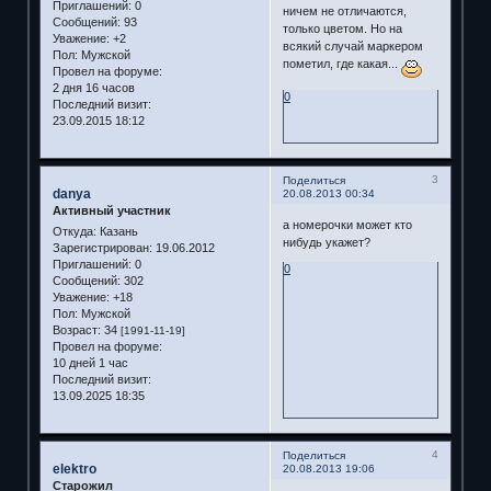
Приглашений:
0
ничем не отличаются,
Сообщений:
93
только цветом. Но на
Уважение:
+2
всякий случай маркером
Пол:
Мужской
пометил, где какая...
Провел на форуме:
2 дня 16 часов
0
Последний визит:
23.09.2015 18:12
3
Поделиться
danya
20.08.2013 00:34
Активный участник
а номерочки может кто
Откуда:
Казань
нибудь укажет?
Зарегистрирован
: 19.06.2012
Приглашений:
0
0
Сообщений:
302
Уважение:
+18
Пол:
Мужской
Возраст:
34
[1991-11-19]
Провел на форуме:
10 дней 1 час
Последний визит:
13.09.2025 18:35
4
Поделиться
elektro
20.08.2013 19:06
Старожил