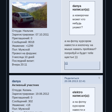
danya
написал(а):
а номерочки
может кто
нибудь
укажет?
Откуда:
Нальчик
Зарегистрирован
: 07.10.2011
Приглашений:
0
а на фотку курсором
Сообщений:
8018
навести и кнопочку на
Уважение:
+1299
мыше нажать пробовал?
Пол:
Мужской
попробуй и будет тебе
Провел на форуме:
щастье )))
3 месяца 10 дней
Последний визит:
+1
Вчера 20:11
5
Поделиться
danya
20.08.2013 22:41
Активный участник
Откуда:
Казань
elektro
Зарегистрирован
: 19.06.2012
написал(а):
Приглашений:
0
Сообщений:
302
а на фотку
Уважение:
+18
курсором
Пол:
Мужской
навести и