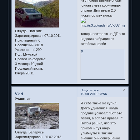
из Японии) разные опоры
,синяя слева коричневая
справа .Двигатель 2.0
инжектор механика .
Откуда:
Нальчик
теперь поставлю на ДТ а то
Зарегистрирован
: 07.10.2011
надоела вибрация от
Приглашений:
0
кетайских феби
Сообщений:
8018
Уважение:
+1299
0
Пол:
Мужской
Провел на форуме:
3 месяца 10 дней
Последний визит:
Вчера 20:11
2
Поделиться
Vlad
19.08.2013 23:56
Участник
Я себе такие же купил.
Долго удивлялся, когда
продавец сказал: "Вот это
левая, а вот эта правая..."
Потом решил, что это
прикол, и тут надо
Откуда:
Беларусь
улыбнуться, так как
Зарегистрирован
: 26.07.2013
внешне они совершенно