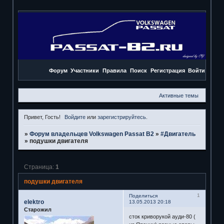
Форум
Участники
Правила
Поиск
Регистрация
Войти
Активные темы
Привет, Гость!
Войдите
или
зарегистрируйтесь
.
»
Форум владельцев Volkswagen Passat B2
»
#Двигатель
»
подушки двигателя
Страница:
1
подушки двигателя
1
Поделиться
elektro
13.05.2013 20:18
Старожил
сток криворукой ауди-80 (