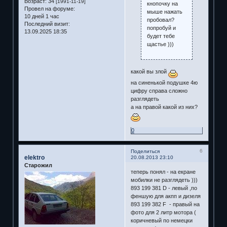
Возраст:
34
[1991-11-19]
кнопочку на
Провел на форуме:
мыше нажать
10 дней 1 час
пробовал?
Последний визит:
попробуй и
13.09.2025 18:35
будет тебе
щастье )))
какой вы злой
на синенькой подушке 4ю
цифру справа сложно
разглядеть
а на правой какой из них?
0
6
Поделиться
elektro
20.08.2013 23:10
Старожил
теперь понял - на екране
мобилки не разглядеть )))
893 199 381 D - левый ,по
феншую для акпп и дизеля
893 199 382 F - правый на
фото для 2 литр мотора (
коричневый по немецки