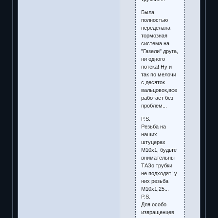
Была
полностью
переделана
тормозная
система на
"Газели" друга,
ни одного
потека! Ну и
так по мелочи
с десяток
вальцовок,все
работает без
проблем...
P.S.
Резьба на
наших
штуцерах
М10х1, будьте
внимательны
ТАЗо трубки
не подходят! у
них резьба
М10х1,25...
P.S.
Для особо
извращенцев