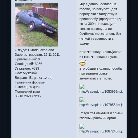
Идея давно носилась в
голове, но покупать для
переделки стандартную
приспособу (продается где
то за 300р-но вальцует
только на конус,а не
бочёнком)не хотелось без
четкой уверенности в
удаче.
Откуда:
Смоленская обл.
итак что получилось(лепил
Зарегистрирован
: 12.11.2011
из того что подвернулось
Приглашений:
0
)
Сообщений:
3236
это общий вид,приспособа
Уважение:
+399
Пол:
Мужской
при развальцовке
Возраст:
51
[1974-12-20]
зажималась в тиски.
Провел на форуме:
1 месяц 25 дней
Последний визит:
05.10.2021 09:35
Результат обжатия и самый
главный рабочий орган