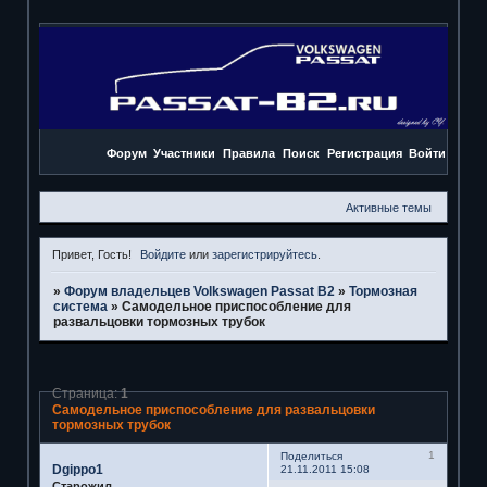
Форум
Участники
Правила
Поиск
Регистрация
Войти
Активные темы
Привет, Гость!
Войдите
или
зарегистрируйтесь
.
»
Форум владельцев Volkswagen Passat B2
»
Тормозная
система
»
Самодельное приспособление для
развальцовки тормозных трубок
Страница:
1
Самодельное приспособление для развальцовки
тормозных трубок
1
Поделиться
Dgippo1
21.11.2011 15:08
Старожил