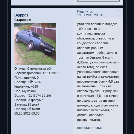
3
Поделиться
Dgippo1
13.01.2013 23:04
Старожил
угол при вершине порядка
100гр, но это не
критично...медяха
обожмется, отверстие в
кондукторе сверлил
сверлом равным
диаметром трубке, дело в
том что бывают 5 мм и
4,8(там дюймовый размер-
около того), за счет
Откуда:
Смоленская обл.
убранной после сверления
Зарегистрирован
: 12.11.2011
папки трубка и зажимается,
Приглашений:
0
просверлишь 5мм - 4,8 уже
Сообщений:
3236
не зажмешь.... так что
Уважение:
+399
спервы трубка... Вроде как
Пол:
Мужской
Возраст:
51
в оригинале 4,8... но точно
[1974-12-20]
Провел на форуме:
не скажу,,завтра штуцер
1 месяц 25 дней
померю, вроде 5 мм очень
Последний визит:
плотно в него входит, а
05.10.2021 09:35
должен свободно
прокручиватся.
хорошая статья