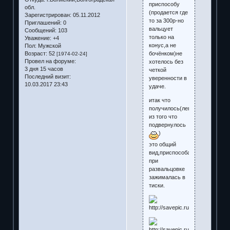
приспособу
обл.
(продается где
Зарегистрирован
: 05.11.2012
то за 300р-но
Приглашений:
0
вальцует
Сообщений:
103
только на
Уважение:
+4
конус,а не
Пол:
Мужской
бочёнком)не
Возраст:
52
[1974-02-24]
Провел на форуме:
хотелось без
3 дня 15 часов
четкой
Последний визит:
уверенности в
10.03.2017 23:43
удаче.
итак что
получилось(лепил
из того что
подвернулось
)
это общий
вид,приспособа
при
развальцовке
зажималась в
тиски.