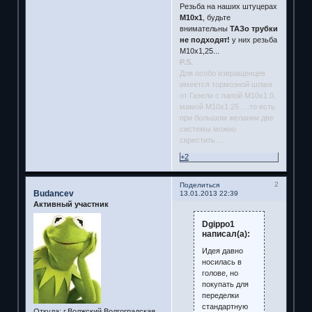
Резьба на наших штуцерах
М10х1
, будьте
внимательны
ТАЗо трубки
не подходят!
у них резьба
М10х1,25...
P.S.
Для особо извращенцев
имеется тормозной шланг
от Газели с папой М10х1.0,
мамой М10х1.25 ....то есть
при большом желании две
системы можно
скрестить....
+2
2
Поделиться
Budancev
13.01.2013 22:39
Активный участник
Dgippo1
написал(а):
Идея давно
носилась в
голове, но
покупать для
переделки
стандартную
Откуда:
г.Волжский,Волгоградская