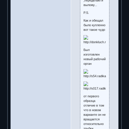
,переделаю и
выложу...
P.S.
Как и обещал
было купленно
вот такое чудо
Был
изготовлен
новый рабочий
орган
от первого
образца
отличие в том
что в новом
варианте он не
вращается
относительно
трубки.....