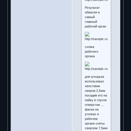
Результат
обжатия и
самый
главный
рабочий орган
схема
рабочего
органа
для штырька
использовал
хвостовик
сверла 2,5мм
посадив его на
пайку в глухое
отверстие ....
фаски на
уголках и
рабочем
органе сняты
сверлом 7,5мм