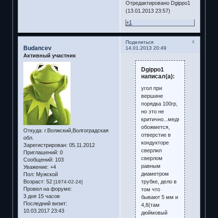
Отредактировано Dgippo1
(13.01.2013 23:57)
+1
4
Поделиться
Budancev
14.01.2013 20:49
Активный участник
Dgippo1
написал(а):
угол при
вершине
порядка 100гр,
но это не
критично...медяха
обожмется,
Откуда:
г.Волжский,Волгоградская
отверстие в
обл.
кондукторе
Зарегистрирован
: 05.11.2012
сверлил
Приглашений:
0
сверлом
Сообщений:
103
равным
Уважение:
+4
диаметром
Пол:
Мужской
трубке, дело в
Возраст:
52
[1974-02-24]
Провел на форуме:
том что
3 дня 15 часов
бывают 5 мм и
Последний визит:
4,8(там
10.03.2017 23:43
дюймовый