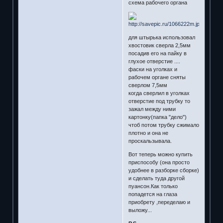
схема рабочего органа
для штырька использовал
хвостовик сверла 2,5мм
посадив его на пайку в
глухое отверстие ....
фаски на уголках и
рабочем органе сняты
сверлом 7,5мм
когда сверлил в уголках
отверстие под трубку то
зажал между ними
картонку(папка "дело")
чтоб потом трубку сжимало
плотно и она не
проскальзывала.
Вот теперь можно купить
приспособу (она просто
удобнее в разборке сборке)
и сделать туда другой
пуансон.Как только
попадется на глаза
приобрету ,переделаю и
выложу...