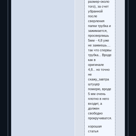
размер-около
того), за счет
убранной
после
сверления
папки трубка и
зажимается,
просверлишь
5мм - 4,8 уже
не зажмешь....
так что спервы
трубка... Вроде
как в
оригинале
4,8... но точно
не
скажу,,завтра
штуцер
померю, вроде
5 мм очень
плотно в него
входит, а
должен
свободно
прокручиватся.
хорошая
статья