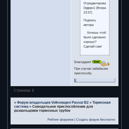
Отредактировано
Dgippo1 (Вчера
23:57)
Подпись
автора
Хочешь чтоб
было сделанно
хорошо?
Сделай сам!
Благодарю!
При случае забабахаю
приспособу.
0
Страница:
1
»
Форум владельцев Volkswagen Passat B2
»
Тормозная
система
»
Самодельное приспособление для
развальцовки тормозных трубок
Рейтинг форумов
|
Создать форум бесплатно