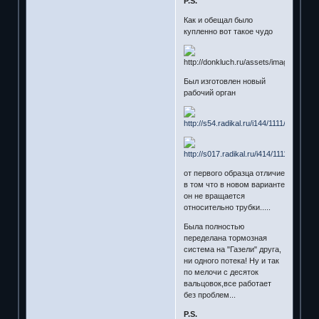
P.S.
Как и обещал было
купленно вот такое чудо
Был изготовлен новый
рабочий орган
от первого образца отличие
в том что в новом варианте
он не вращается
относительно трубки.....
Была полностью
переделана тормозная
система на "Газели" друга,
ни одного потека! Ну и так
по мелочи с десяток
вальцовок,все работает
без проблем...
P.S.