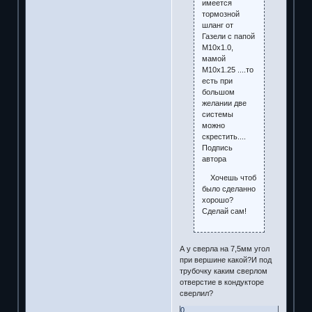
имеется
тормозной
шланг от
Газели с папой
М10х1.0,
мамой
М10х1.25 ....то
есть при
большом
желании две
системы
можно
скрестить....
Подпись
автора
Хочешь чтоб
было сделанно
хорошо?
Сделай сам!
А у сверла на 7,5мм угол
при вершине какой?И под
трубочку каким сверлом
отверстие в кондукторе
сверлил?
0