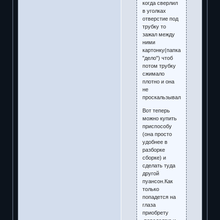
когда сверлил
в уголках
отверстие под
трубку то
зажал между
ними
картонку(папка
"дело") чтоб
потом трубку
сжимало
плотно и она
не
проскальзывала.
Вот теперь
можно купить
приспособу
(она просто
удобнее в
разборке
сборке) и
сделать туда
другой
пуансон.Как
только
попадется на
глаза
приобрету