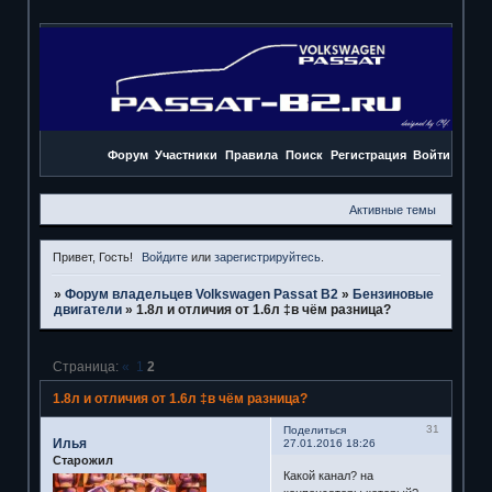
Форум
Участники
Правила
Поиск
Регистрация
Войти
Активные темы
Привет, Гость!
Войдите
или
зарегистрируйтесь
.
»
Форум владельцев Volkswagen Passat B2
»
Бензиновые
двигатели
»
1.8л и отличия от 1.6л ‡в чём разница?
Страница:
«
1
2
1.8л и отличия от 1.6л ‡в чём разница?
31
Поделиться
Илья
27.01.2016 18:26
Старожил
Какой канал? на