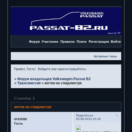
Форум
Участники
Правила
Поиск
Регистрация
Войти
Активные темы
Привет, Гость!
Войдите
или
зарегистрируйтесь
.
»
Форум владельцев Volkswagen Passat B2
»
Трансмиссия
»
метки на спидометре
Страница:
1
метки на спидометре
1
Поделиться
eremite
05.08.2013 23:16
Гость