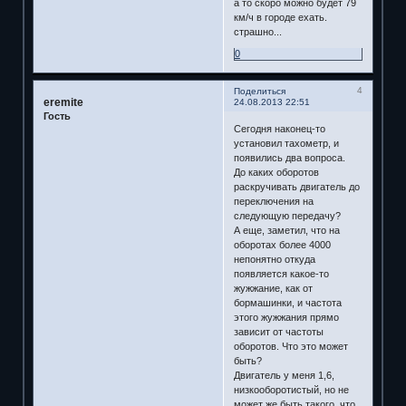
а то скоро можно будет 79
км/ч в городе ехать.
страшно...
0
4
Поделиться
eremite
24.08.2013 22:51
Гость
Сегодня наконец-то
установил тахометр, и
появились два вопроса.
До каких оборотов
раскручивать двигатель до
переключения на
следующую передачу?
А еще, заметил, что на
оборотах более 4000
непонятно откуда
появляется какое-то
жужжание, как от
бормашинки, и частота
этого жужжания прямо
зависит от частоты
оборотов. Что это может
быть?
Двигатель у меня 1,6,
низкооборотистый, но не
может же быть такого, что