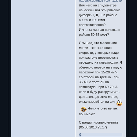
Для чего на спидометре
нанесены вот эти римские
циферки I, II, III в районе
40, 65 и 100 км/ч
соответственно?
И что за жирная полоска в
районе 50-55 км/ч?
Слышал, что маленькие
метки - это значения
скорости, у которых надо
при разгоне переключать
передачу на следующую. Я
обычно с первой на вторую
перехожу при 15-20 км/ч,
со второй на третью - при
35-40, с третьей на
четвертую - при 60-70. А
если я буду раскручивать
двигатель до этих меток,
он же взорвётся на фиг
Или я что-то не так
понимаю?
Отредактировано eremite
(05.08.2013 23:17)
0