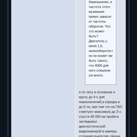
бормашинки, и
частота этого
жужжания
прямо зависит
от частоты
оборотов. Что
это может
быть?
Двигатель у
меня 1,6,
низкооборотистый,
но не может же
быть такого,
что 4000 для
него слишком
уж много.
я по лету в основном и
кручу до 4-х для
переключений,а изредка и
до 5-ти, при том что на ГБО
советуют максимум до 3-х.
спустя 60 000 км пробега
заглядывал
диагностической
видеокамерой в камеры
сгорания выкрутив свечки,