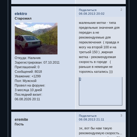
2
Поделиться
elektro
06.08.2013 20:02
Старожил
маленькие метки - типа
предельные значения для
передач а не
рекомендуемые для
переключения ( правда я
могу на второй 100 и на
третьей 150 ) ,жирная
метка - рекомендуемая
Откуда:
Нальчик
скорость в городе (
Зарегистрирован
: 07.10.2011
раньше в немеции не
Приглашений:
0
Сообщений:
8018
торопясь катались )))
Уважение:
+1299
0
Пол:
Мужской
Провел на форуме:
3 месяца 10 дней
Последний визит:
06.08.2026 20:11
3
Поделиться
eremite
06.08.2013 21:11
Гость
эх, вот бы нам такую
рекомендуемую скорость...