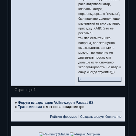
рассматривал нагар,
клапаны, седла,
поршень,зеркало "гильзы",
был приятно удивлен! еще
маленький ньанс- заливаю
присадку ХАДО(это не
реклама).
так что если техника
испрана, все что нужно
смазывается. виньтить
можно. но конечно же
двигатель прослужит
дольше если спокойно
эксплуатировать, но надо и
сажу иногда трусить!)))
0
Страница:
1
»
Форум владельцев Volkswagen Passat B2
»
Трансмиссия
»
метки на спидометре
Рейтинг форумов
|
Создать форум бесплатно