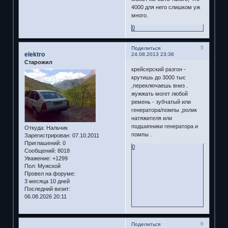
4000 для него слишком уж
много.
0
5
Поделиться
elektro
24.08.2013 23:36
Старожил
крейсерский разгон -
крутишь до 3000 тыс
,переключаешь вниз .
жужжать могет любой
ремень - зубчатый или
генератора/помпы ,ролик
натяжителя или
подшипники генератора и
Откуда:
Нальчик
помпы .
Зарегистрирован
: 07.10.2011
Приглашений:
0
0
Сообщений:
8018
Уважение:
+1299
Пол:
Мужской
Провел на форуме:
3 месяца 10 дней
Последний визит:
06.08.2026 20:11
6
Поделиться