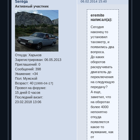
Serёga
06.02.2014 15:40
Активный участник
eremite
написал(а):
Сегодня
наконец-то
установил
тахометр, и
появились два
вопроса.
Откуда:
Харьков
До каких
Зарегистрирован
: 06.05.2013
оборотов
Приглашений:
0
раскручивать
Сообщений:
398
двигатель до
Уважение:
+34
переключения
Пол:
Мужской
на следующую
Возраст:
40
[1986-04-17]
передачу?
Провел на форуме:
А еще,
15 дней 0 часов
заметил, что
Последний визит:
на оборотах
23.02.2018 13:06
более 4000
непонятно
откуда
появляется
какое-то
жужжание, как
от