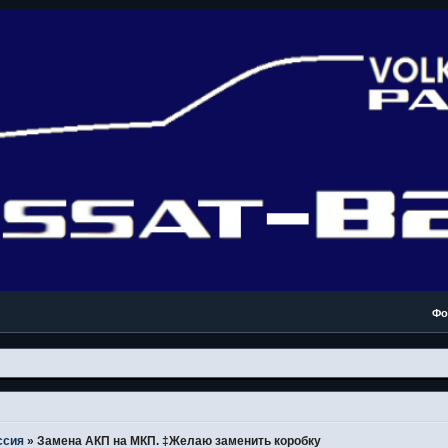
Фо
ссия
»
Замена АКП на МКП. ‡Желаю заменить коробку