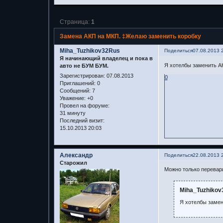
Страница:
1
Замена АКП на МКП. ‡Желаю заменить коробку
Miha_Tuzhikov32Rus
Поделиться
07.08.2013 
Я начинающий владелец и пока в
Я хотелбы заменить АК
авто не БУМ БУМ.
Зарегистрирован
: 07.08.2013
0
Приглашений:
0
Сообщений:
7
Уважение:
+0
Провел на форуме:
31 минуту
Последний визит:
15.10.2013 20:03
Александр
Поделиться
22.08.2013 
Старожил
Можно только перевар
Miha_Tuzhikov
Я хотелбы замен