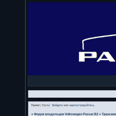
Привет, Гость!
Войдите
или
зарегистрируйтесь
.
»
Форум владельцев Volkswagen Passat B2
»
Трансми