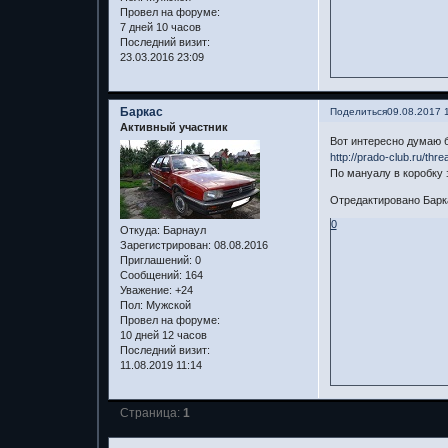
Провел на форуме:
7 дней 10 часов
Последний визит:
23.03.2016 23:09
Баркас
Поделиться
09.08.2017 
Активный участник
Вот интересно думаю 
http://prado-club.ru/thre
По мануалу в коробку 
Отредактировано Барка
0
Откуда:
Барнаул
Зарегистрирован
: 08.08.2016
Приглашений:
0
Сообщений:
164
Уважение:
+24
Пол:
Мужской
Провел на форуме:
10 дней 12 часов
Последний визит:
11.08.2019 11:14
Страница:
1