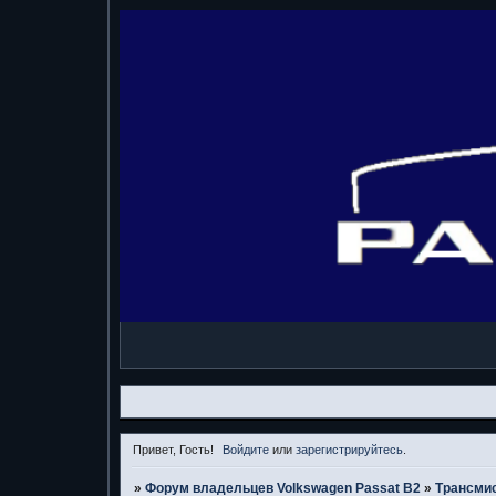
Привет, Гость!
Войдите
или
зарегистрируйтесь
.
»
Форум владельцев Volkswagen Passat B2
»
Трансми