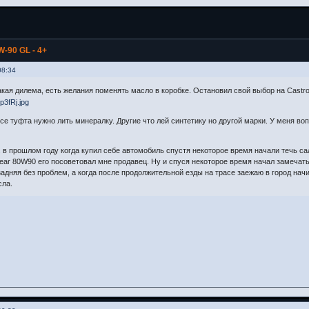
-90 GL - 4+
08:34
акая дилема, есть желания поменять масло в коробке. Остановил свой выбор на Castrol
все туфта нужно лить минералку. Другие что лей синтетику но другой марки. У меня воп
в прошлом году когда купил себе автомобиль спустя некоторое время начали течь са
r 80W90 его посоветовал мне продавец. Ну и спуся некоторое время начал замечать
 задняя без проблем, а когда после продолжительной езды на трасе заежаю в город на
сла.