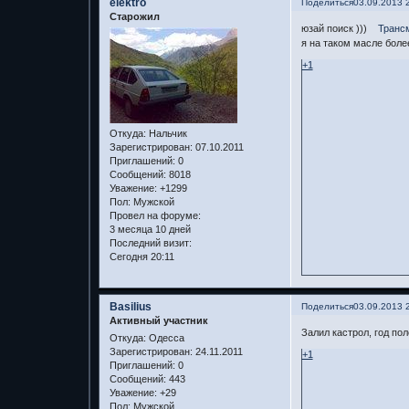
elektro
Поделиться
03.09.2013 
Старожил
юзай поиск )))
Трансм
я на таком масле боле
+1
Откуда:
Нальчик
Зарегистрирован
: 07.10.2011
Приглашений:
0
Сообщений:
8018
Уважение:
+1299
Пол:
Мужской
Провел на форуме:
3 месяца 10 дней
Последний визит:
Сегодня 20:11
Basilius
Поделиться
03.09.2013 
Активный участник
Залил кастрол, год пол
Откуда:
Одесса
Зарегистрирован
: 24.11.2011
+1
Приглашений:
0
Сообщений:
443
Уважение:
+29
Пол:
Мужской