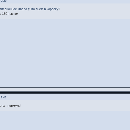
20:39
иссионное масло ‡Что льем в коробку?
е 150 тыс км
23:42
ета - нормуль!