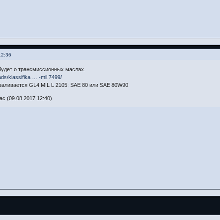
12:36
будет о трансмиссионных маслах.
ads/klassifika … -mil.7499/
заливается GL4 MIL L 2105; SAE 80 или SAE 80W90
с (09.08.2017 12:40)