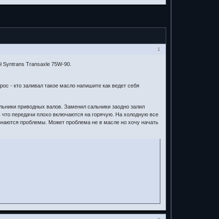
1
 Syntrans Transaxle 75W-90.
рос - кто заливал такое масло напишите как ведет себя
льники приводных валов. Заменил сальники заодно залил
 что передачи плохо включаются на горячую. На холодную все
чинаются проблемы. Может проблема не в масле но хочу начать