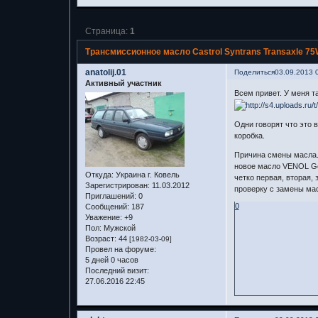
Страница:
1
Трансмиссионное масло Castrol Syntrans Transaxle 75W
anatolij.01
Поделиться
03.09.2013 
Активный участник
Всем привет. У меня т
Одни говорят что это 
коробка.
Причина смены масла. 
новое масло VENOL Gea
Откуда:
Украина г. Ковель
четко первая, вторая,
Зарегистрирован
: 11.03.2012
проверку с замены ма
Приглашений:
0
0
Сообщений:
187
Уважение:
+9
Пол:
Мужской
Возраст:
44
[1982-03-09]
Провел на форуме:
5 дней 0 часов
Последний визит:
27.06.2016 22:45