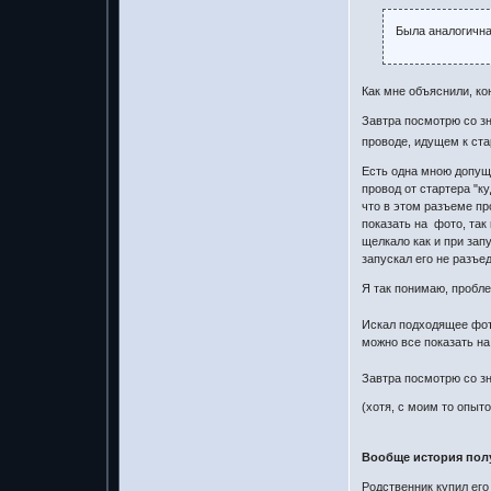
Была аналогична
Как мне объяснили, кон
Завтра посмотрю со зн
проводе, идущем к ста
Есть одна мною допуще
провод от стартера "к
что в этом разъеме пр
показать на фото, так
щелкало как и при зап
запускал его не разъед
Я так понимаю, пробле
Искал подходящее фото
можно все показать н
Завтра посмотрю со зн
(хотя, с моим то опыт
Вообще история полу
Родственник купил его