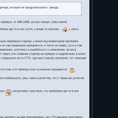
ртера, которое не предусмотрели с завода
а прямую от АКБ (АКБ, кстати говоря, тоже новый.
лема где то в них (хотя, с моим то опытом...
), или в
скали напрямую стартер. у меня под инжектором проложен
 он там правильно называется, я точно не знаю), суть в том
ажигания, хотя могу и ошибаться ( к сожалению, не могу
т через этот клемник стартер на прямую и подключали, в итоге
 я вернулся на то СТО, где мне стартер смотрели, тот электрик
ся и как этот провод и все остальное называется
его мобильного, увы, такого качества, что с таким же успехом
вать
) интуитивно чувствую, что проблема где то в них
очень неплохо за ним приглядывал - все ТО машина проходила