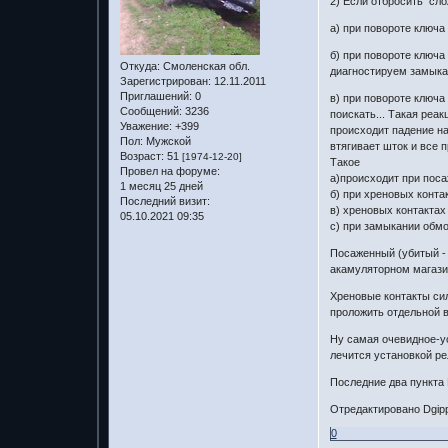
2) Если отбросить сло
а) при повороте ключа
б) при повороте ключа
Откуда:
Смоленская обл.
диагностируем замыкая
Зарегистрирован
: 12.11.2011
Приглашений:
0
в) при повороте ключа
Сообщений:
3236
поискать... Такая реа
Уважение:
+399
происходит падение на
Пол:
Мужской
втягивает шток и все п
Возраст:
51
[1974-12-20]
Такое
Провел на форуме:
а)происходит при пос
1 месяц 25 дней
б) при хреновых конт
Последний визит:
в) хреновых контакта
05.10.2021 09:35
с) при замыкании обмот
Посаженный (убитый - 
акамуляторном магазин
Хреновые контакты сил
проложить отдельной ве
Ну самая очевидное-ус
лечится установкой р
Последние два пункта
Отредактировано Dgipp
0