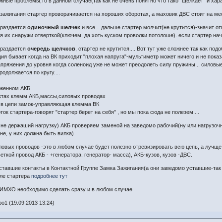
жные проблемы,то в данном случае(так как не очень понятно что тако "щелкает" и ха
 зажигания стартер проворачивается на хороших оборотах, а маховик ДВС стоит на ме
 раздается
одиночный шелчек
и все... дальше стартер молчит(не крутится)-значит о
 их снаружи отверткой(ключем, да хоть куском проволки потолоше). если стартер нач
 раздается
очередь щелчков
, стартер не крутится.... Вот тут уже сложнее так как по
кция бывает когда на ВК приходит "плохая напруга"-мультиметр может ничего и не пока
пряжения до уровня когда соленоид уже не может преодолеть силу пружины... силовы
родолжается по кругу....
аженном АКБ
актах клемм АКБ,массы,силовых проводах
х в цепи замок-управляющая клемма ВК
ок стартера-говорят "стартер берет на себя" , но мы пока сюда не полезем....
не держаший нагрузку) АКБ проверяем заменой на заведомо рабочий(ну или нагрузочн
е, у них должна быть вилка)
овых проводов -это в любом случае будет полезно отревизировать всю цепь, а лучще
ткой провод АКБ - +генератора, генератор- масса), АКБ-кузов, кузов -ДВС.
тавшие контакты в Контактной Группе Замка Зажигания(а они заведомо уставшие-так 
еле стартера
подробнее тут
 ИМХО необходимо сделать сразу и в любом случае
o1 (19.09.2013 13:24)