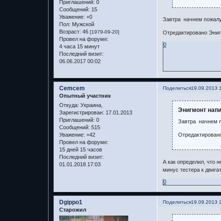
Приглашений:
0
Сообщений:
15
Уважение:
+0
Завтра начнем пожалуй,
Пол:
Мужской
Возраст:
46
[1979-09-20]
Отредактировано Энигм
Провел на форуме:
0
4 часа 15 минут
Последний визит:
06.06.2017 00:02
Cemcem
Поделиться
19.09.2013 
Опытный участник
Откуда:
Украина,
Энигмонт напи
Зарегистрирован
: 17.01.2013
Приглашений:
0
Завтра начнем по
Сообщений:
515
Отредактировано
Уважение:
+42
Провел на форуме:
15 дней 15 часов
Последний визит:
А как определил, что
01.01.2018 17:03
минус тестера к двига
0
Dgippo1
Поделиться
19.09.2013 
Старожил