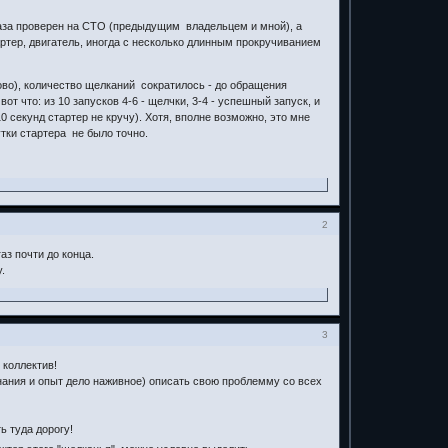
раза проверен на СТО (предыдущим владельцем и мной), а
артер, двигатель, иногда с несколько длинным прокручиванием
лово), количество щелканий сократилось - до обращения
от что: из 10 запусков 4-6 - щелчки, 3-4 - успешный запуск, и
0 секунд стартер не кручу). Хотя, вполне возможно, это мне
тки стартера не было точно.
2
аз почти до конца.
.
3
 коллектив!
знания и опыт дело наживное) описать свою проблемму со всех
ь туда дорогу!