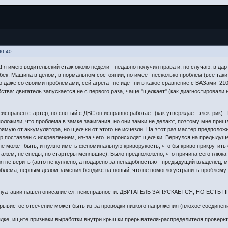
00:40
 я имею водительский стаж около недели - недавно получил права и, по случаю, в дар 
бек. Машина в целом, в нормальном состоянии, но имеет несколько проблем (все таки
то даже со своими проблемами, сей агрегат не идет ни в какое сравнение с ВАЗами 210
ства: двигатель запускается не с первого раза, чаще "щелкает" (как диагностировали 
исправен стартер, но снятый с ДВС он исправно работает (как утверждает электрик).
оложили, что проблема в замке зажигания, но они замки не делают, поэтому мне приш
ямую от аккумулятора, но щелчки от этого не исчезли. На этот раз мастер предположил
ер поставлен с искревлением, из-за чего и происходят щелчки. Вернулся на предыдущ
 не может быть, и нужно иметь феноминальную криворукость, что бы криво прикрутить 
ажем, не спецы, но стартеры менявшие). Было предположено, что причина сего глюка
я не верить (авто не куплено, а подарено за ненадобностью - предыдущий владелец, мо
облема, первым делом заменил бендикс на новый, что не помогло устранить проблему
сплуатации нашел описание сл. неисправности: ДВИГАТЕЛЬ ЗАПУСКАЕТСЯ, НО ЕСТ
ерывистое отсечение может быть из-за проводки низкого напряжения (плохое соединен
ядке, ищите признаки выработки внутри крышки прерывателя-распределителя,проверьт