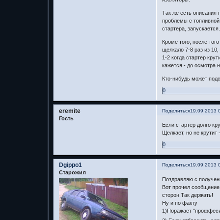
Так же есть описания 
проблемы с топливной 
стартера, запускается.
Кроме того, после тог
щелкало 7-8 раз из 10,
1-2 когда стартер крут
кажется - до осмотра 
Кто-нибудь может под
0
eremite
Поделиться
19.09.2013 
Гость
Если стартер долго кру
Щелкает, но не крутит
0
Dgippo1
Поделиться
19.09.2013 
Старожил
Поздравляю с получени
Вот прочел сообщение 
сторон.Так держать!
Ну и по факту
1)Поражает "проффеси