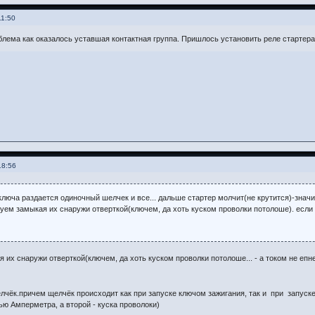
11:50
лема как оказалось уставшая контактная группа. Пришлось установить реле стартера
18:56
 ключа раздается одиночный шелчек и все... дальше стартер молчит(не крутится)-знач
руем замыкая их снаружи отверткой(ключем, да хоть куском проволки потолоше). если
 их снаружи отверткой(ключем, да хоть куском проволки потолоше... - а током не еп
елчёк.причем щелчёк происходит как при запуске ключом зажигания, так и при запуске
ью Амперметра, а второй - куска проволоки)