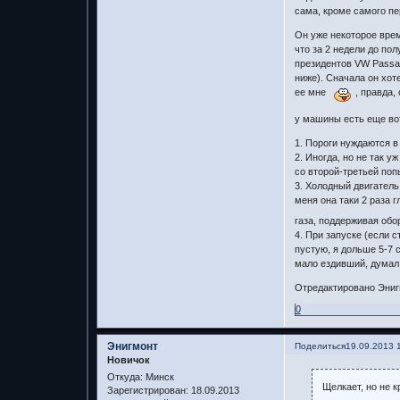
сама, кроме самого пер
Он уже некоторое врем
что за 2 недели до по
президентов VW Passat
ниже). Сначала он хоте
ее мне
, правда,
у машины есть еще вот
1. Пороги нуждаются в
2. Иногда, но не так у
со второй-третьей поп
3. Холодный двигатель
меня она таки 2 раза 
газа, поддерживая обо
4. При запуске (если 
пустую, я дольше 5-7 
мало ездивший, думал 
Отредактировано Энигм
0
Энигмонт
Поделиться
19.09.2013 
Новичок
Откуда:
Минск
Щелкает, но не к
Зарегистрирован
: 18.09.2013