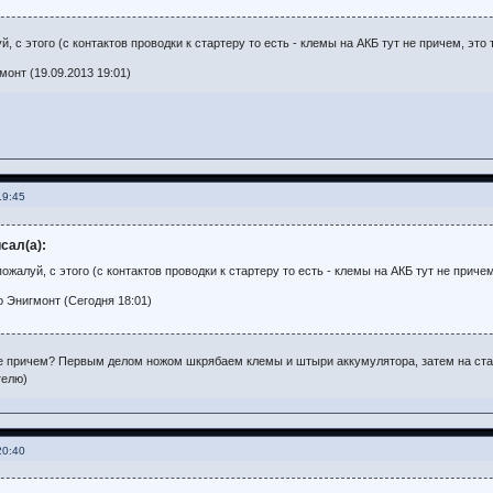
 с этого (с контактов проводки к стартеру то есть - клемы на АКБ тут не причем, это 
онт (19.09.2013 19:01)
19:45
сал(а):
жалуй, с этого (с контактов проводки к стартеру то есть - клемы на АКБ тут не причем
 Энигмонт (Сегодня 18:01)
 не причем? Первым делом ножом шкрябаем клемы и штыри аккумулятора, затем на ста
телю)
20:40