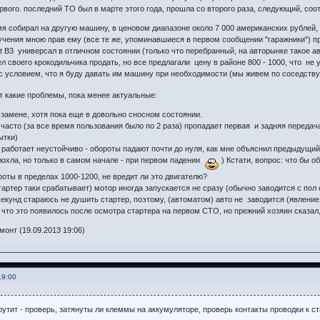
вого. последний ТО был в марте этого года, прошла со второго раза, следующий, соотв
я собирал на другую машину, в ценовом диапазоне около 7 000 американских рублей, 
лучения мною прав ему (все те же, упоминавшиеся в первом сообщении "гаражники") п
 B3 универсал в отличном состоянии (только что перебранный, на авторынке такое ав
л своего крокодильчика продать, но все предлагали цену в районе 800 - 1000, что не у
 с условием, что я буду давать им машину при необходимости (мы живем по соседству
 какие проблемы, пока менее актуальные:
 замене, хотя пока еще в довольно сносном состоянии.
ж часто (за все время пользования было по 2 раза) пропадает первая и задняя передач
ытки)
 работает неустойчиво - обороты падают почти до нуля, как мне объяснил предыдущий
глохла, но только в самом начале - при первом падении
) Кстати, вопрос: что бы о
роты в пределах 1000-1200, не вредит ли это двигателю?
стартер таки срабатывает) мотор иногда запускается не сразу (обычно заводится с пол 
секунд стараюсь не душить стартер, поэтому, (автоматом) авто не заводится (явление 
что это появилось после осмотра стартера на первом СТО, но прежний хозяин сказал,
онт (19.09.2013 19:06)
19:00
рутит - проверь, затянуты ли клеммы на аккумуляторе, проверь контакты проводки к ст