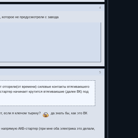
4
, которое не предусмотрели с завода
5
ит отгорели(от времени) силовые контакты втягиваюшего
 стартер начинает крутится втягиваюшие (далее ВК) под
нет, если я ключом тыркну?
да знать бы, как это ВК
 напрямую АКБ-стартер (при мне оба электрика это делали,