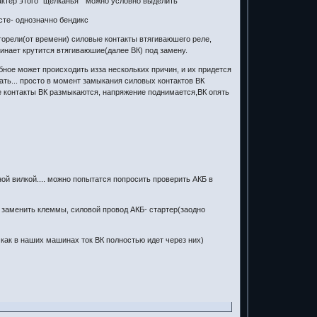
рактер этого "щелканья" можно условно выделить
сте- однозначно бендикс
тгорели(от времени) силовые контакты втягиваюшего реле,
инает крутится втягиваюшие(далее ВК) под замену.
добное может происходить изза нескольких причин, и их придется
зать... просто в момент замыкания силовых контактов ВК
е контакты ВК размыкаются, напряжение поднимается,ВК опять
ой вилкой.... можно попытатся попросить проверить АКБ в
 заменить клеммы, силовой провод АКБ- стартер(заодно
как в наших машинах ток ВК полностью идет через них)