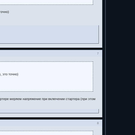
точно)
7
, это точно)
ртере меряем напряжение при включении стартера (при этом
8