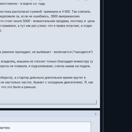
етственно - в марте сл. года.
но пока располагал суммой примерно в 4 000. Так совпало,
редложили за, если не ошибаюсь, 3800 американских
то стоит около 5000 - моментальная продажа, поэтому и цена
страивало, а тут как раз узнал, что я права получаю, и отдал
).
а (именно пропадает, не выбивает - включается ("находится")
 владелец, машина не глохнет только благодаря инжектору (у
бороты не плавали, я подгазовываю, слегка нажав на педаль
оборота), а стартер довольно длительное время крутит в
не настолько частое, бывает с холодным двигателем). Я, как
 что это было и раньше.
6
артеру.