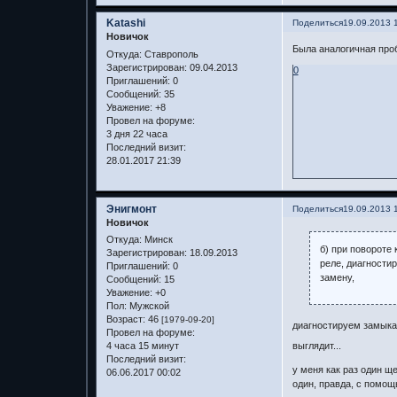
Katashi
Поделиться
19.09.2013 
Новичок
Была аналогичная проб
Откуда:
Ставрополь
Зарегистрирован
: 09.04.2013
0
Приглашений:
0
Сообщений:
35
Уважение:
+8
Провел на форуме:
3 дня 22 часа
Последний визит:
28.01.2017 21:39
Энигмонт
Поделиться
19.09.2013 
Новичок
Откуда:
Минск
б) при повороте
Зарегистрирован
: 18.09.2013
реле, диагности
Приглашений:
0
замену,
Сообщений:
15
Уважение:
+0
Пол:
Мужской
Возраст:
46
[1979-09-20]
диагностируем замыкая
Провел на форуме:
выглядит...
4 часа 15 минут
Последний визит:
у меня как раз один щ
06.06.2017 00:02
один, правда, с помощ