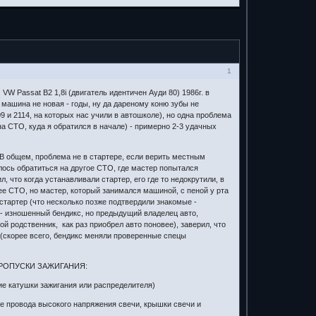
1
VW Passat B2 1,8i (двигатель идентичен Ауди 80) 1986г. в
 машина не новая - годы, ну да дареному коню зубы не
9 и 2114, на которых нас учили в автошколе), но одна проблема
на СТО, куда я обратился в начале) - примерно 2-3 удачных
 В общем, проблема не в стартере, если верить местным
лось обратиться на другое СТО, где мастер попытался
, что когда устанавливали стартер, его где то недокрутили, в
ее СТО, но мастер, который занимался машиной, с пеной у рта
стартер (что несколько позже подтвердили знакомые -
 - изношенный бендикс, но предыдущий владелец авто,
й родственник, как раз приобрел авто поновее), заверил, что
 (скорее всего, бендикс меняли проверенные спецы
Ь ПРОПУСКИ ЗАЖИГАНИЯ:
ие катушки зажигания или распределителя)
е провода высокого напряжения свечи, крышки свечи и