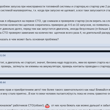
проблем запуска при неисправности топливной системы и стартера,но стартер уже 2 
системой маловероятны, т.к. когда при запуске не щелкает, а все таки запускается ст
о как я обращался на первое СТО, где снимали и проверяли стартер (если верить на с
 потом количество щелчков сократилось примерно до 4-6 из 10 запусков, но появилось в
ит довольно долго, перед тем как запустится двигатель, иногда безуспешно (я больше 1
на СТО проверял зажигание на количество щелчков всего раза 4, но длительной раскру
сказать в чем может быть основная проблема?
01:04
тит, а двигатель не стартует, значит, бензина надо подсосать, жми во время старта на г
 - проверь, затянуты ли клеммы на аккумуляторе, проверь контакты проводки к стартеру
08:44
ем прав и приобретением авто! тем более такого замечательного как наш! Вливайся в
и мну стало приятно...В кои то веки человек пытается(пусть пока не очень грамотно-
онализм" работников СТО(обоих!)
от них нуна бежать как можно дальше! и забыт