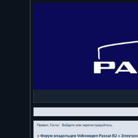
Привет, Гость!
Войдите
или
зарегистрируйтесь
.
»
Форум владельцев Volkswagen Passat B2
»
Электро