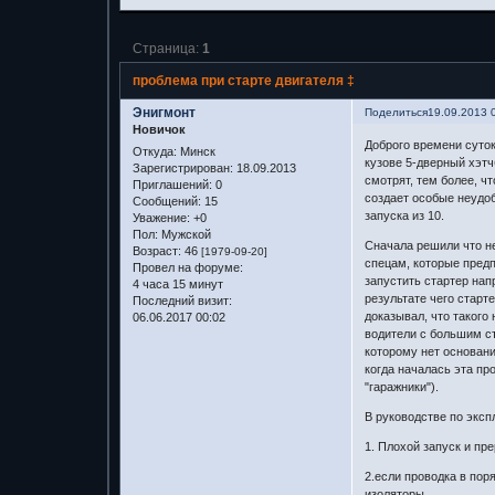
Страница:
1
проблема при старте двигателя ‡
Энигмонт
Поделиться
19.09.2013 
Новичок
Доброго времени суток!
Откуда:
Минск
кузове 5-дверный хэтч
Зарегистрирован
: 18.09.2013
смотрят, тем более, ч
Приглашений:
0
создает особые неудоб
Сообщений:
15
запуска из 10.
Уважение:
+0
Пол:
Мужской
Сначала решили что не
Возраст:
46
[1979-09-20]
спецам, которые предп
Провел на форуме:
запустить стартер напр
4 часа 15 минут
результате чего старт
Последний визит:
доказывал, что такого
06.06.2017 00:02
водители с большим ст
которому нет основани
когда началась эта пр
"гаражники").
В руководстве по эк
1. Плохой запуск и пр
2.если проводка в пор
изоляторы.