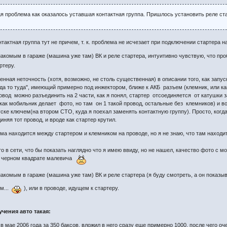
я проблема как оказалось уставшая контактная группа. Пришлось установить реле ста
тактная группа тут не причем, т. к. проблема не исчезает при подключении стартера н
акомым в гараже (машина уже там) ВК и реле стартера, интуитивно чувствую, что проб
ртеру.
нная неточность (хотя, возможно, не столь существенная) в описании того, как запу
уда то туда", имеющий примерно под инжектором, ближе к АКБ разъем (клемник, или как
овод можно разъединить на 2 части, как я понял, стартер отсоединяется от катушки з
 как мобильник делает фото, но там он 1 такой провод, остальные без клемников) и во
уске ключем(на втором СТО, куда я поехал заменять контактную группу). Просто, когда
иняя тот провод, и вроде как стартер крутил.
ма находится между стартером и клемником на проводе, но я не знаю, что там находит
 в сети, что бы показать наглядно что я имею ввиду, но не нашел, качество фото с мо
а черном квадрате малевича
акомым в гараже (машина уже там) ВК и реле стартера (я буду смотреть, а он показы
ом...
), или в проводе, идущем к стартеру.
чения авто такая:
 в мае 2006 года за 350 баксов, вложил в него сразу еще примерно 1000, после чего 