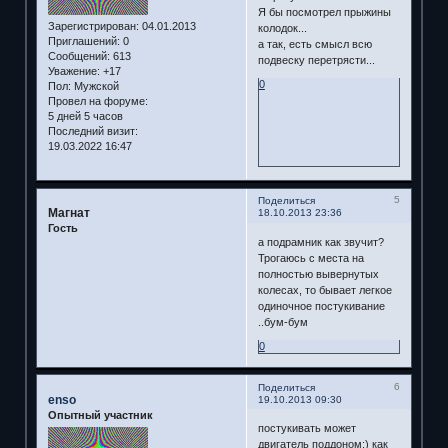
Я бы посмотрел прыжины
Зарегистрирован
: 04.01.2013
колодок...
Приглашений:
0
а так, есть смысл всю
Сообщений:
613
подвеску перетрясти...
Уважение:
+17
0
Пол:
Мужской
Провел на форуме:
5 дней 5 часов
Последний визит:
19.03.2022 16:47
5
Поделиться
Магнат
18.10.2013 23:36
Гость
а подрамник как звучит?
Трогаюсь с места на
полностью вывернутых
колесах, то бывает легкое
одиночное постукивание
..бум-бум
0
6
Поделиться
enso
19.10.2013 09:30
Опытный участник
постукивать может
двигатель поддоном:) как