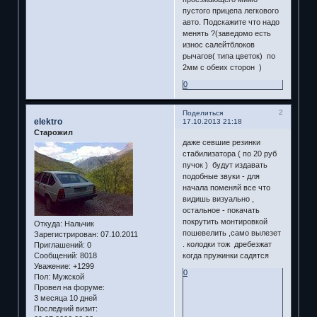
пустого прицепа легкового
авто. Подскажите что надо
менять ?(заведомо есть
износ салейтблоков
рычагов( типа цветок) по
2мм с обеих сторон )
0
2
Поделиться
elektro
17.10.2013 21:18
Старожил
даже севшие резинки
стабилизатора ( по 20 руб
пучок ) будут издавать
подобные звуки - для
начала поменяй все что
видишь визуально ,
остальное - покачать
покрутить монтировкой
Откуда:
Нальчик
пошевелить ,само вылезет
Зарегистрирован
: 07.10.2011
. колодки тож дребезжат
Приглашений:
0
Сообщений:
8018
когда пружинки садятся
Уважение:
+1299
0
Пол:
Мужской
Провел на форуме:
3 месяца 10 дней
Последний визит: