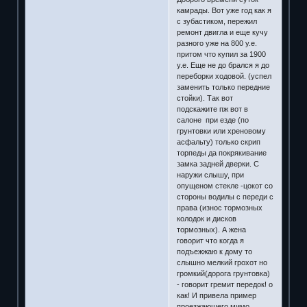
камрады. Вот уже год как я
с зубастиком, пережил
ремонт двигла и еще кучу
разного уже на 800 у.е.
притом что купил за 1900
у.е. Еще не до брался я до
переборки ходовой. (успел
заменить только передние
стойки). Так вот
подскажите пж вот в
салоне при езде (по
грунтовки или хреновому
асфальту) только скрип
торпеды да покрякивание
замка задней дверки. С
наружи слышу, при
опущеном стекле -цокот со
стороны водилы с переди с
права (износ тормозных
колодок и дисков
тормозных). А жена
говорит что когда я
подъежжаю к дому то
слышно мелкий грохот но
громкий(дорога грунтовка)
- говорит гремит передок! о
как! И привела пример
проезжающего мимо