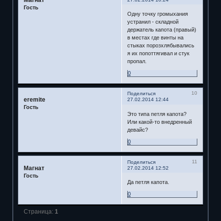
Гость
Одну точку громыхания
устранил - складной
держатель капота (правый)
в местах где винты на
стыках порозхлябывались
я их попоттягивал и стук
пропал.
0
10
Поделиться
eremite
27.02.2014 12:44
Гость
Это типа петля капота?
Или какой-то внедренный
девайс?
0
11
Поделиться
Магнат
27.02.2014 12:52
Гость
Да петля капота.
0
Страница:
1