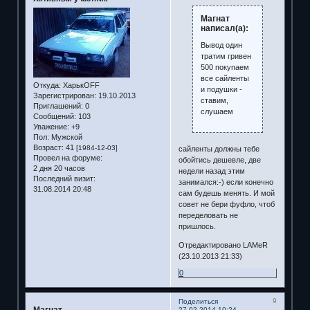
Магнат
написал(а):
Вывод один
тратим гривен
500 покупаем
все сайленты
Откуда:
ХарькOFF
и подушки -
Зарегистрирован
: 19.10.2013
ставим,
Приглашений:
0
слушаем
Сообщений:
103
Уважение:
+9
Пол:
Мужской
Возраст:
41
[1984-12-03]
сайленты должны тебе
Провел на форуме:
обойтись дешевле, две
2 дня 20 часов
недели назад этим
Последний визит:
занимался:-) если конечно
31.08.2014 20:48
сам будешь менять. И мой
совет не бери фуфло, чтоб
переделовать не
пришлось.
Отредактировано LAMeR
(23.10.2013 21:33)
0
9
Поделиться
Магнат
27.02.2014 10:24