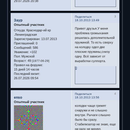
29.07.2026 20:38
3
Поделиться
Заур
18.10.2013 13:49
Опытный участник
Привет друзья.У меня
Откуда:
Краснодар-ий кр
проблема громыхания
.Ленинградская
решилась дополнительной
Зарегистрирован
: 13.07.2013
пружиной. То есть сверху
Приглашений:
0
на колодку одел две
Сообщений:
586
плоские пружины,снизу
Уважение:
+102
Пол:
Мужской
одну. Всё зависит от
Возраст:
49
[1977-06-29]
выработки суппорта.
Провел на форуме:
0
15 дней 14 часов
Последний визит:
26.07.2026 09:54
4
Поделиться
enso
18.10.2013 13:56
Опытный участник
колодки чаще гремят
снаружи и не слышно
внутри. Рычаги слышно
было бы сразу.
Стабилизатор не знаю, еще
ни разу не менял.