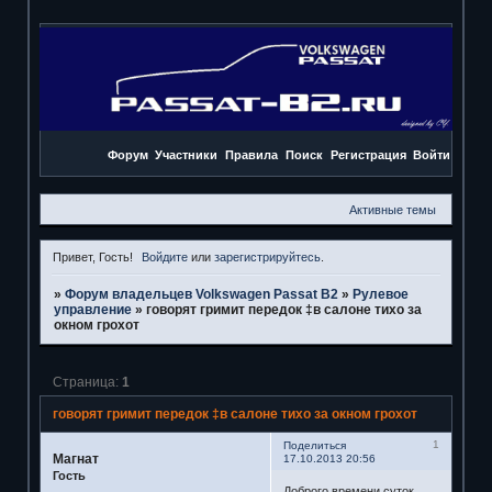
Форум
Участники
Правила
Поиск
Регистрация
Войти
Активные темы
Привет, Гость!
Войдите
или
зарегистрируйтесь
.
»
Форум владельцев Volkswagen Passat B2
»
Рулевое
управление
»
говорят гримит передок ‡в салоне тихо за
окном грохот
Страница:
1
говорят гримит передок ‡в салоне тихо за окном грохот
1
Поделиться
Магнат
17.10.2013 20:56
Гость
Доброго времени суток