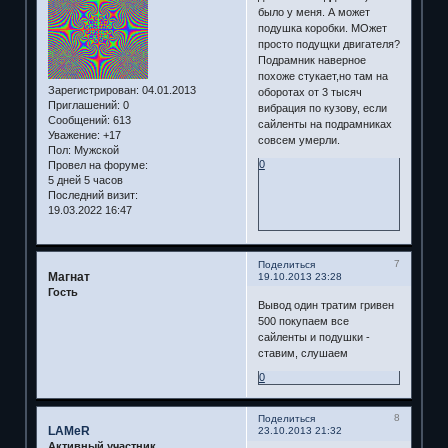
было у меня. А может
подушка коробки. МОжет
просто подущки двигателя?
Подрамник наверное
похоже стукает,но там на
Зарегистрирован
: 04.01.2013
оборотах от 3 тысяч
Приглашений:
0
вибрация по кузову, если
Сообщений:
613
сайленты на подрамниках
Уважение:
+17
совсем умерли.
Пол:
Мужской
0
Провел на форуме:
5 дней 5 часов
Последний визит:
19.03.2022 16:47
7
Поделиться
Магнат
19.10.2013 23:28
Гость
Вывод один тратим гривен
500 покупаем все
сайленты и подушки -
ставим, слушаем
0
8
Поделиться
LAMeR
23.10.2013 21:32
Активный участник