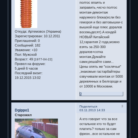
полтос впаять и
заправить,+исчо полтос
монтаж-демонтаж
наружного блока(если без
гемороя и без автовышки-с
вышкой еще плюс доралов
Откуда:
Артемовск (Украина)
восемьдесят).А кондей
Зарегистрирован
: 10.12.2011
НОВЫЙ Китайский
Приглашений:
0
12,гарантия 2 года,можно
Сообщений:
182
взять за 250-300
Уважение:
+10
доралов+сотка
Пол:
Мужской
монтаж.Думайте
Возраст:
49
[1977-04-22]
сами,решайте сами...
Провел на форуме:
Цены опять же "хохлячьи"
5 дней 6 часов
,знакомые гастарбайтеры
Последний визит:
озвучивали монтаж от 5000
19.12.2015 13:02
деревянных в Белгороде и
от 10000 в Московии.
0
3
Поделиться
Dgippo1
03.11.2013 14:33
Старожил
А кто говорит что за все
остальное кто то будет
платить? только за сам
фреон...все остальное не