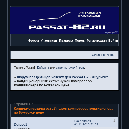
Форум
Участники
Правила
Поиск
Регистрация
Войти
Активные темы
Привет, Гость!
Войдите
или
зарегистрируйтесь
.
»
Форум владельцев Volkswagen Passat B2
»
#Курилка
»
Кондиционершики есть? нужен компрессор
кондиционера по божеской цене
Страница:
1
Кондиционершики есть? нужен компрессор кондиционера
по божеской цене
1
Поделиться
Dgippo1
01.11.2013 21:59
Старожил