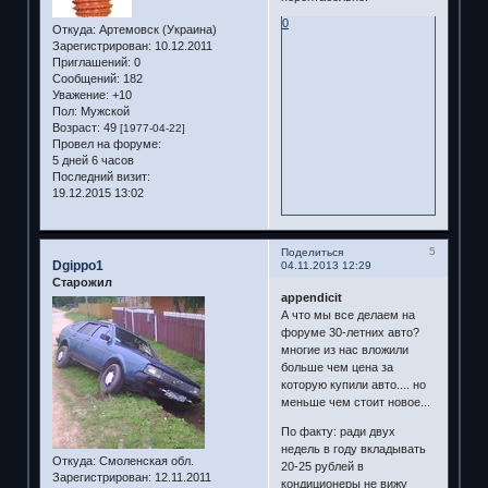
0
Откуда:
Артемовск (Украина)
Зарегистрирован
: 10.12.2011
Приглашений:
0
Сообщений:
182
Уважение:
+10
Пол:
Мужской
Возраст:
49
[1977-04-22]
Провел на форуме:
5 дней 6 часов
Последний визит:
19.12.2015 13:02
5
Поделиться
Dgippo1
04.11.2013 12:29
Старожил
appendicit
А что мы все делаем на
форуме 30-летних авто?
многие из нас вложили
больше чем цена за
которую купили авто.... но
меньше чем стоит новое...
По факту: ради двух
недель в году вкладывать
Откуда:
Смоленская обл.
20-25 рублей в
Зарегистрирован
: 12.11.2011
кондиционеры не вижу