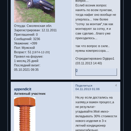
вопрос...
Еслиб возник вопрос
нанять по всем пунктам,
тогда нафиг оно вообще не
уперлось... тем более
"сотку за монтаж",так как
Откуда:
Смоленская обл.
монтируют за сотку, я и
Зарегистрирован
: 12.11.2011
сам сделаю...благо уже
Приглашений:
0
приходилось...
Сообщений:
3236
Уважение:
+399
так что вопрос в силе..
Пол:
Мужской
нужны компрессора....
Возраст:
51
[1974-12-20]
Провел на форуме:
Отредактировано Dgippo1
1 месяц 25 дней
(03.11.2013 14:40)
Последний визит:
05.10.2021 09:35
0
4
Поделиться
appendicit
04.11.2013 01:06
Активный участник
Не,ну если достались на
халяву,и важен процесс,а
не результат-
угадывайте.Моё имхо-
вкладывать 30% стоимости
нового изделия в 3-х
летний кондиционер
нерентабельно.