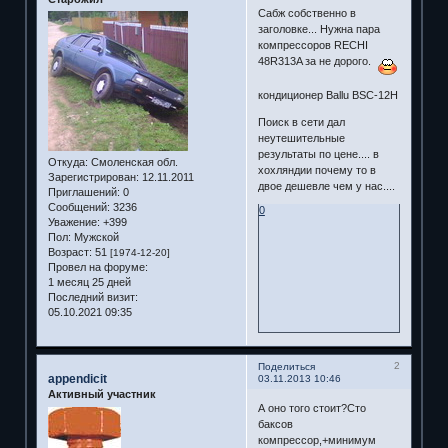
Сабж собственно в
заголовке... Нужна пара
компрессоров RECHI
48R313A за не дорого.
кондиционер Ballu BSC-12H
Поиск в сети дал
неутешительные
результаты по цене.... в
Откуда:
Смоленская обл.
хохляндии почему то в
Зарегистрирован
: 12.11.2011
двое дешевле чем у нас....
Приглашений:
0
Сообщений:
3236
0
Уважение:
+399
Пол:
Мужской
Возраст:
51
[1974-12-20]
Провел на форуме:
1 месяц 25 дней
Последний визит:
05.10.2021 09:35
2
Поделиться
appendicit
03.11.2013 10:46
Активный участник
А оно того стоит?Сто
баксов
компрессор,+минимум