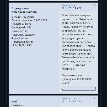
8
Поделиться
Эдвардович
10.11.2013 23:21
Активный участник
Всем спасибо, сегодня
Откуда:
РБ, г.Лида
сделал... Так. Открутил 4
Зарегистрирован
: 03.03.2013
болта, держащих печку.
Приглашений:
0
После, повернул печку на
Сообщений:
158
45 градусов против
Уважение:
+3
часовой стрелки и стянул
Провел на форуме:
4 дня 9 часов
её с радиатора не
Последний визит:
отсоединяя от патрубков...
19.01.2021 19:13
Всё заняло мин.10. Правда,
после, всё же пришлось
снять радиатор и не зря.
Охлаждайка представляла
собой жижу цвета г....на.
Это п......ц, что там
твориться.
Отредактировано
Эдвардович (10.11.2013
23:23)
0
9
Поделиться
кокс
12.11.2013 21:24
Новичок