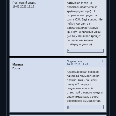
Последний визит:
патрубков (чтоб не
19.01.2021 19:13
обломать пластиковые
трубки радиатора). Но
скорее всего придется
слить ОЖ. Ещё вопрос. Не
пойму как снять с
радиатора пластиковую
крышку не обломив ушки
(чё-то у меня всё трещит
по швам как только
отвётрку подношу)
0
6
Поделиться
Магнат
10.11.2013 17:47
Гость
пластмассовая поковая
панелька снимаеться не
сложно, там 2 защелки
снизу и 2 сверху -
поддираем плоской
отверткой с одного конца и
она снимаеться, а вчем
собственно смысл затеи?
0