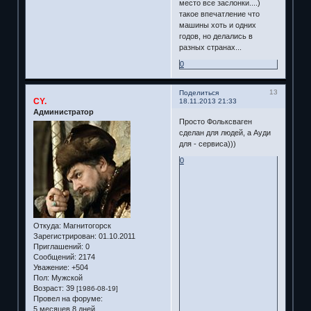
место все заслонки....)
такое впечатление что
машины хоть и одних
годов, но делались в
разных странах...
0
13
Поделиться
CY.
18.11.2013 21:33
Администратор
Просто Фольксваген
сделан для людей, а Ауди
для - сервиса)))
0
Откуда:
Магнитогорск
Зарегистрирован
: 01.10.2011
Приглашений:
0
Сообщений:
2174
Уважение:
+504
Пол:
Мужской
Возраст:
39
[1986-08-19]
Провел на форуме:
5 месяцев 8 дней