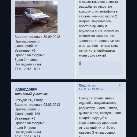
я делал так,снял с места
расш.бачек открутил
крышку слил антифриз в
таз,там немного около 2
литров закручиваем
обратно крышку и
опускаем вниз насколько
позволяют шланги , он
Зарегистрирован
: 30.09.2012
заполняется снова,так его
Приглашений:
0
и оставляем.теперь хоть
Сообщений:
49
Уважение:
+5
печку хоть карбюратор
Провел на форуме:
мона сухо снять!
3 дня 14 часов
0
Последний визит:
17.01.2018 18:24
10
Поделиться
Эдвардович
12.11.2013 22:26
Активный участник
Скинул с помпы шланг,
Откуда:
РБ, г.Лида
идущий к подкапотному
Зарегистрирован
: 03.03.2013
радиатору. Слил 2 литра,
Приглашений:
0
думаю мало, скинул шланг
Сообщений:
158
с карба, идущий к
Уважение:
+3
термоприводу дросселя,
Провел на форуме:
4 дня 9 часов
оттуда ещё литр. Всего
Последний визит:
навсего 3 литра сошло.
19.01.2021 19:13