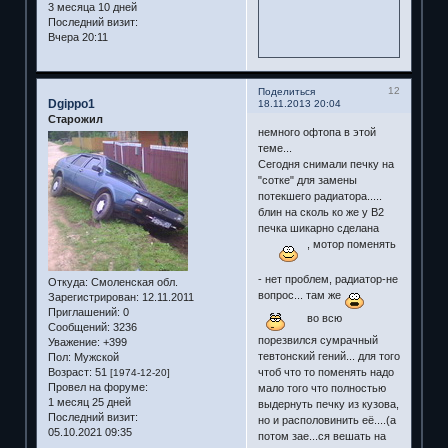
3 месяца 10 дней
Последний визит:
Вчера 20:11
12
Поделиться
Dgippo1
18.11.2013 20:04
Старожил
немного офтопа в этой
теме...
Сегодня снимали печку на
"сотке" для замены
потекшего радиатора.....
блин на сколь ко же у В2
печка шикарно сделана
, мотор поменять
- нет проблем, радиатор-не
Откуда:
Смоленская обл.
вопрос... там же
Зарегистрирован
: 12.11.2011
Приглашений:
0
во всю
Сообщений:
3236
порезвился сумрачный
Уважение:
+399
тевтонский гений... для того
Пол:
Мужской
Возраст:
51
чтоб что то поменять надо
[1974-12-20]
Провел на форуме:
мало того что полностью
1 месяц 25 дней
выдернуть печку из кузова,
Последний визит:
но и располовинить её....(а
05.10.2021 09:35
потом зае...ся вешать на