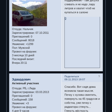
поддерживаю - там досуха
сливать и не надо ,пару
литров и хватит чтоб не
купаться в салоне
0
Откуда:
Нальчик
Зарегистрирован
: 07.10.2011
Приглашений:
0
Сообщений:
8018
Уважение:
+1299
Пол:
Мужской
Провел на форуме:
3 месяца 10 дней
Последний визит:
Вчера 20:11
5
Поделиться
Эдвардович
09.11.2013 19:07
Активный участник
Спасибо. Вот сидя дома
Откуда:
РБ, г.Лида
возникла такая мысля.
Зарегистрирован
: 03.03.2013
Печку с кузова свинтить,
Приглашений:
0
повернуть на 45 градусов и
Сообщений:
158
собстна, уже печку с
Уважение:
+3
радиатора стянуть...
Провел на форуме:
4 дня 9 часов
Глянуть жёсткость