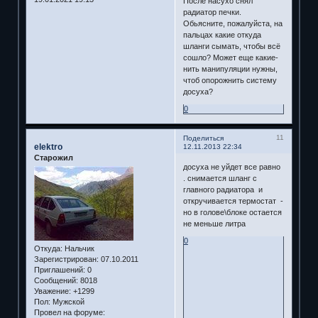
После насухо снял
радиатор печки.
Обьясните, пожалуйста, на
пальцах какие откуда
шланги сымать, чтобы всё
сошло? Может еще какие-
нить манипуляции нужны,
чтоб опорожнить систему
досуха?
0
11
Поделиться
elektro
12.11.2013 22:34
Старожил
досуха не уйдет все равно
. снимается шланг с
главного радиатора и
откручивается термостат -
но в голове\блоке остается
не меньше литра
0
Откуда:
Нальчик
Зарегистрирован
: 07.10.2011
Приглашений:
0
Сообщений:
8018
Уважение:
+1299
Пол:
Мужской
Провел на форуме: