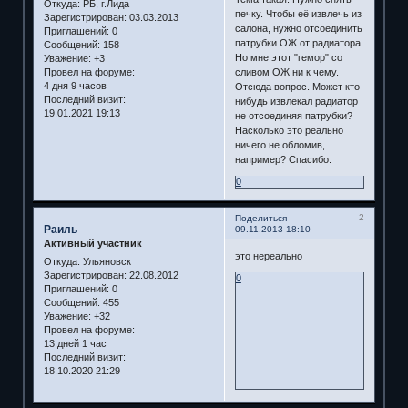
Откуда:
РБ, г.Лида
печку. Чтобы её извлечь из
Зарегистрирован
: 03.03.2013
салона, нужно отсоединить
Приглашений:
0
патрубки ОЖ от радиатора.
Сообщений:
158
Но мне этот "гемор" со
Уважение:
+3
сливом ОЖ ни к чему.
Провел на форуме:
4 дня 9 часов
Отсюда вопрос. Может кто-
Последний визит:
нибудь извлекал радиатор
19.01.2021 19:13
не отсоединяя патрубки?
Насколько это реально
ничего не обломив,
например? Спасибо.
0
2
Поделиться
Раиль
09.11.2013 18:10
Активный участник
это нереально
Откуда:
Ульяновск
Зарегистрирован
: 22.08.2012
0
Приглашений:
0
Сообщений:
455
Уважение:
+32
Провел на форуме:
13 дней 1 час
Последний визит:
18.10.2020 21:29