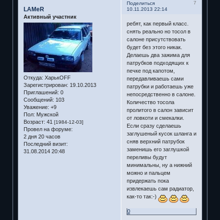
7
Поделиться
LAMeR
10.11.2013 22:14
Активный участник
ребят, как первый класс.
снять реально но тосол в
салоне присутствовать
будет без этого никак.
Делаешь два зажима для
патрубков подходящих к
печке под капотом,
Откуда:
ХарькOFF
передавливаешь сами
Зарегистрирован
: 19.10.2013
патрубки и работаешь уже
Приглашений:
0
непосредственно в салоне.
Сообщений:
103
Количество тосола
Уважение:
+9
пролитого в салон зависит
Пол:
Мужской
от ловкоти и смекалки.
Возраст:
41
[1984-12-03]
Если сразу сделаешь
Провел на форуме:
заглушеный кусок шланга и
2 дня 20 часов
сняв верхний патрубок
Последний визит:
заменишь его заглушкой
31.08.2014 20:48
переливы будут
минимальны, ну а нижний
можно и пальцем
придержать пока
извлекаешь сам радиатор,
как-то так:-)
0