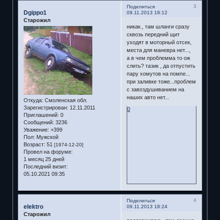
3
Поделиться
Dgippo1
09.11.2013 18:12
Старожил
никак., там шланги сразу
сквозь передний щит
уходят в моторный отсек,
места для маневра нет...,
а в чем проблемма то ож
слить? тазик , да отпустить
пару хомутов на помпе...
при заливке тоже...проблем
с завоздушиванием на
наших авто нет...
Откуда:
Смоленская обл.
Зарегистрирован
: 12.11.2011
0
Приглашений:
0
Сообщений:
3236
Уважение:
+399
Пол:
Мужской
Возраст:
51
[1974-12-20]
Провел на форуме:
1 месяц 25 дней
Последний визит:
05.10.2021 09:35
4
Поделиться
elektro
09.11.2013 18:24
Старожил