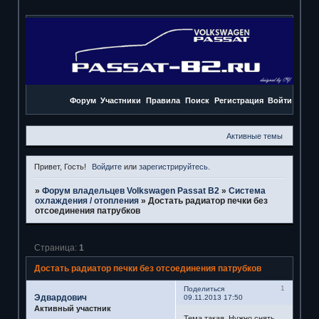
Форум
Участники
Правила
Поиск
Регистрация
Войти
Активные темы
Привет, Гость!
Войдите
или
зарегистрируйтесь
.
»
Форум владельцев Volkswagen Passat B2
»
Система
охлаждения / отопления
»
Достать радиатор печки без
отсоединения патрубков
Страница:
1
Достать радиатор печки без отсоединения патрубков
1
Поделиться
Эдвардович
09.11.2013 17:50
Активный участник
Тема такая. Нужно снять