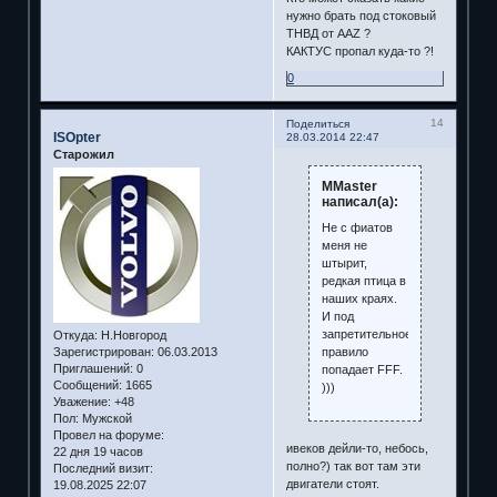
нужно брать под стоковый
ТНВД от AAZ ?
КАКТУС пропал куда-то ?!
0
14
Поделиться
ISOpter
28.03.2014 22:47
Старожил
MMaster
написал(а):
Не с фиатов
меня не
штырит,
редкая птица в
наших краях.
И под
запретительное
Откуда:
Н.Новгород
правило
Зарегистрирован
: 06.03.2013
Приглашений:
0
попадает FFF.
Сообщений:
1665
)))
Уважение:
+48
Пол:
Мужской
Провел на форуме:
ивеков дейли-то, небось,
22 дня 19 часов
полно?) так вот там эти
Последний визит:
двигатели стоят.
19.08.2025 22:07