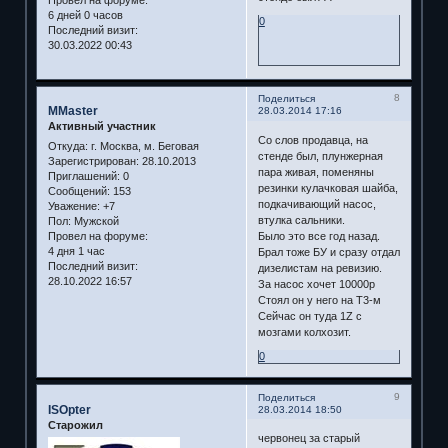
6 дней 0 часов
0
Последний визит:
30.03.2022 00:43
8
Поделиться
MMaster
28.03.2014 17:16
Активный участник
Со слов продавца, на
Откуда:
г. Москва, м. Беговая
стенде был, плунжерная
Зарегистрирован
: 28.10.2013
пара живая, поменяны
Приглашений:
0
резинки кулачковая шайба,
Сообщений:
153
подкачивающий насос,
Уважение:
+7
втулка сальники.
Пол:
Мужской
Провел на форуме:
Было это все год назад.
4 дня 1 час
Брал тоже БУ и сразу отдал
Последний визит:
дизелистам на ревизию.
28.10.2022 16:57
За насос хочет 10000р
Стоял он у него на Т3-м
Сейчас он туда 1Z с
мозгами колхозит.
0
9
Поделиться
ISOpter
28.03.2014 18:50
Старожил
червонец за старый