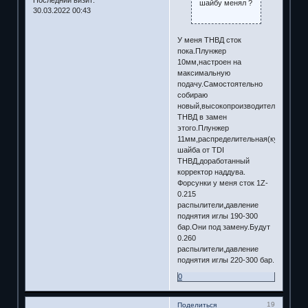
Последний визит:
шайбу менял ?
30.03.2022 00:43
У меня ТНВД сток
пока.Плунжер
10мм,настроен на
максимальную
подачу.Самостоятельно
собираю
новый,высокопроизводительный
ТНВД в замен
этого.Плунжер
11мм,распределительная(кулачкова
шайба от TDI
ТНВД,доработанный
корректор наддува.
Форсунки у меня сток 1Z-
0.215
распылители,давление
поднятия иглы 190-300
бар.Они под замену.Будут
0.260
распылители,давление
поднятия иглы 220-300 бар.
0
19
Поделиться