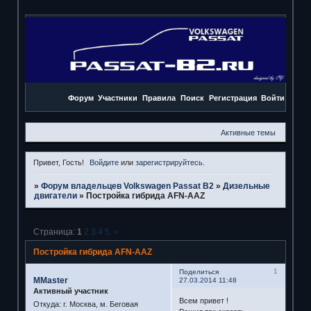
Форум
Участники
Правила
Поиск
Регистрация
Войти
Активные темы
Привет, Гость!
Войдите
или
зарегистрируйтесь
.
»
Форум владельцев Volkswagen Passat B2
»
Дизельные
двигатели
»
Постройка гибрида AFN-AAZ
Страница:
1
2
3
4
5
»
Постройка гибрида AFN-AAZ
1
Поделиться
MMaster
27.03.2014 11:48
Активный участник
Всем привет !
Откуда:
г. Москва, м. Беговая