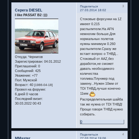
3
Поделиться
Серега DIESEL
27.03.2014 18:02
I like PASSAT B2 :)))
Стоковые форсунки на 1Z
имеют 0.215
распылители.На AFN
немногим больше.Для
нормальных полетов
нужны минимум 0.260
распылители.Сразу же
встает вопрос о ТНВД...
Откуда:
Чернигов
Стоковый от AAZ,без
Зарегистрирован
: 04.01.2012
доработок,не сможет
Приглашений:
0
давать необходимого
Сообщений:
425
количества
Уважение:
+77
топлива.Плунжер под
Пол:
Мужской
замену...Нужен 10мм от
Возраст:
40
[1986-04-18]
TDI ТНВД,лучше конечно
Провел на форуме:
11мм
6 дней 0 часов
Последний визит:
Распределительная шайба
30.03.2022 00:43
так же нужна от TDI ТНВД!
Проще говоря ТНВД нужно
собирать.
0
4
Поделиться
MMaster
27.03.2014 19:06