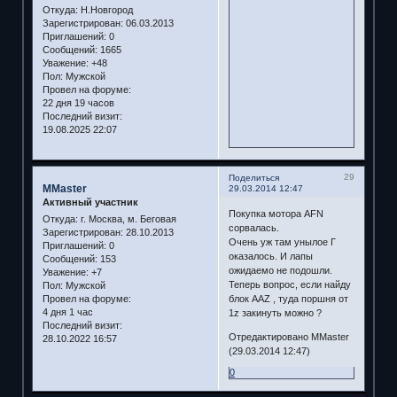
Откуда:
Н.Новгород
Зарегистрирован
: 06.03.2013
Приглашений:
0
Сообщений:
1665
Уважение:
+48
Пол:
Мужской
Провел на форуме:
22 дня 19 часов
Последний визит:
19.08.2025 22:07
29
Поделиться
MMaster
29.03.2014 12:47
Активный участник
Покупка мотора AFN
Откуда:
г. Москва, м. Беговая
сорвалась.
Зарегистрирован
: 28.10.2013
Очень уж там унылое Г
Приглашений:
0
оказалось. И лапы
Сообщений:
153
ожидаемо не подошли.
Уважение:
+7
Теперь вопрос, если найду
Пол:
Мужской
Провел на форуме:
блок AAZ , туда поршня от
4 дня 1 час
1z закинуть можно ?
Последний визит:
Отредактировано MMaster
28.10.2022 16:57
(29.03.2014 12:47)
0