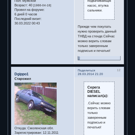
подкачивающий
Пол:
Мужской
Возраст:
40
насос, втулка
[1986-04-18]
Провел на форуме:
сальники.
6 дней 0 часов
Последний визит:
30.03.2022 00:43
Прежде чем покупать
нужно проверить данный
ТНВД на стенде.Сейчас
можно верить словам
только заверенным
подписью и печатью!
0
12
Поделиться
Dgippo1
28.03.2014 21:20
Старожил
Серега
DIESEL
написал(а):
.Сейчас можно
верить словам
только
заверенным
подписью и
печатью!
Откуда:
Смоленская обл.
Зарегистрирован
: 12.11.2011