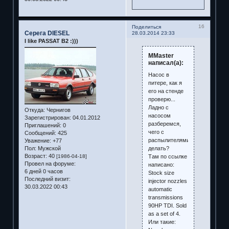
16
Поделиться
Серега DIESEL
28.03.2014 23:33
I like PASSAT B2 :)))
MMaster
написал(а):
Насос в
питере, как я
его на стенде
проверю...
Ладно с
Откуда:
Чернигов
насосом
Зарегистрирован
: 04.01.2012
разберемся,
Приглашений:
0
чего с
Сообщений:
425
распылителями
Уважение:
+77
делать?
Пол:
Мужской
Возраст:
40
Там по ссылке
[1986-04-18]
Провел на форуме:
написано:
6 дней 0 часов
Stock size
Последний визит:
injector nozzles
30.03.2022 00:43
automatic
transmissions
90HP TDI. Sold
as a set of 4.
Или такие: