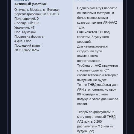
Активный участник
Подвернулся тут пассат с
Откуда:
г. Москва, м. Беговая
бензиновым мотором, и
Зарегистрирован
: 28.10.2013
более менее живым
Приглашений:
0
кузовом, так вот AFN-AAZ
Сообщений:
153
туда.
Уважение:
+7
Еще хочется TDI под
Пол:
Мужской
Провел на форуме:
капотом. Звук у него
4 дня 1 час
хороший.
Последний визит:
Для начала хочется
28.10.2022 16:57
сходить по пути
наименьшего
сопротивления.
Турбина от AAZ стыкуется
с коллектором от CY
соответственно и гемора с
выпуском не будет.
То что ТНВД слабоват для
AFN это понятно, но свои
80 лошадей я с него
получу, а этого для начала
хватит.
Теперь по форсункам, я
могу под стоковый ТНВД
AAZ взять 0.260
распылители ? (типа на
будующее)