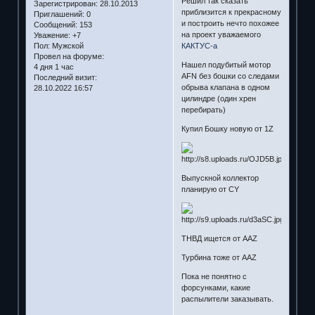
Решил так сказать
Зарегистрирован
: 28.10.2013
приблизится к прекрасному
Приглашений:
0
и построить нечто похожее
Сообщений:
153
на проект уважаемого
Уважение:
+7
КАКТУС-а
Пол:
Мужской
Провел на форуме:
Нашел подубитый мотор
4 дня 1 час
AFN без бошки со следами
Последний визит:
обрыва клапана в одном
28.10.2022 16:57
цилиндре (один хрен
перебирать)
Купил Бошку новую от 1Z
Выпускной коллектор
планирую от CY
ТНВД ищется от AAZ
Турбина тоже от AAZ
Пока не понятно с
форсунками, какие
распылители заказывать.