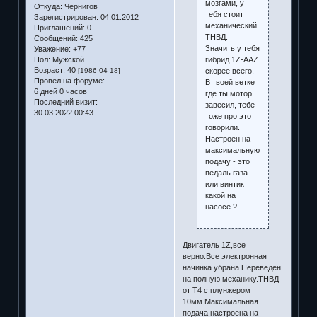
мозгами, у
Откуда:
Чернигов
тебя стоит
Зарегистрирован
: 04.01.2012
механический
Приглашений:
0
ТНВД.
Сообщений:
425
Значить у тебя
Уважение:
+77
гибрид 1Z-AAZ
Пол:
Мужской
Возраст:
40
скорее всего.
[1986-04-18]
Провел на форуме:
В твоей ветке
6 дней 0 часов
где ты мотор
Последний визит:
завесил, тебе
30.03.2022 00:43
тоже про это
говорили.
Настроен на
максимальную
подачу - это
педаль газа
или винтик
какой на
насосе ?
Двигатель 1Z,все
верно.Все электронная
начинка убрана.Переведен
на полную механику.ТНВД
от T4 c плунжером
10мм.Максимальная
подача настроена на