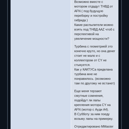
Возможно вместе с
мотором отдадут ТНВД от
AFN ( под будущую
переборку и постройку
гибрида )
Какие распылители можно
взять под ТНВД AAZ чтоб с
перспективой на
увеличение мощности?
Турбина с геометрией это
конечно круто, но она денег
стоит не мало и с
коллектором от CY не
стыкуется.
Как у КАКТУСа приделана
турбина мне не
понравилось. (возможно
там по другому не встанет)
Еще меня терзают
смутные сомнения,
подойдут ли лапы
крепления мотора CY на
AFN (мотор с Ауди А4).
В Субботу за ним поеду
возьму лапы на примерку.
Отредактировано MMaster