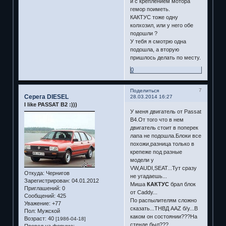
и с креплением мотора
гемор поиметь.
КАКТУС тоже одну
колхозил, или у него обе
подошли ?
У тебя я смотрю одна
подошла, а вторую
пришлось делать по месту.
0
7
Поделиться
Серега DIESEL
28.03.2014 16:27
I like PASSAT B2 :)))
У меня двигатель от Passat
B4.От того что в нем
двигатель стоит в поперек
лапа не подошла.Блоки все
похожи,разница только в
крепеже под разные
модели у
VW,AUDI,SEAT...Тут сразу
Откуда:
Чернигов
не угадаешь...
Зарегистрирован
: 04.01.2012
Миша
КАКТУС
брал блок
Приглашений:
0
от Caddy...
Сообщений:
425
По распылителям сложно
Уважение:
+77
сказать...ТНВД AAZ б/у...В
Пол:
Мужской
каком он состоянии???На
Возраст:
40
[1986-04-18]
стенде был???
Провел на форуме: