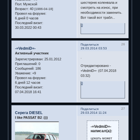
шестерню коленвала и
Пол:
Мужской
смотреть на износ, при
Возраст:
40
[1986-04-18]
необходимости заменить.
Провел на форуме:
Вот такой вот трабл...
6 дней 0 часов
Последний визит:
0
30.03.2022 00:43
26
Поделиться
-=VedmiD=-
29.03.2014 03:53
Активный участник
.
Зарегистрирован
: 25.01.2012
Приглашений:
0
Отредактировано -
Сообщений:
186
=VedmiD=- (07.04.2018
Уважение:
+9
03:32)
Провел на форуме:
6 дней 12 часов
0
Последний визит:
07.04.2018 16:41
27
Поделиться
Серега DIESEL
29.03.2014 11:24
I like PASSAT B2 :)))
-=VedmiD=-
написал(а):
цокать может