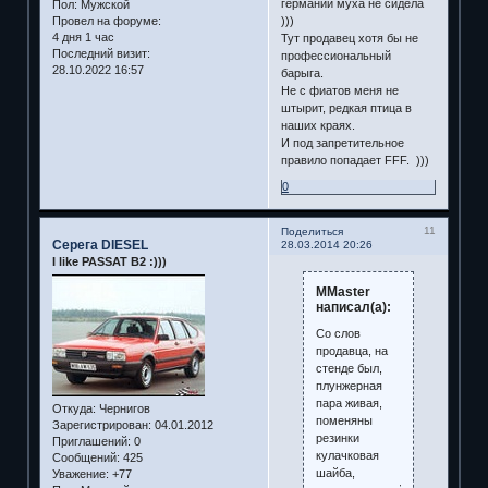
германии муха не сидела
Пол:
Мужской
Провел на форуме:
)))
4 дня 1 час
Тут продавец хотя бы не
Последний визит:
профессиональный
28.10.2022 16:57
барыга.
Не с фиатов меня не
штырит, редкая птица в
наших краях.
И под запретительное
правило попадает FFF. )))
0
11
Поделиться
Серега DIESEL
28.03.2014 20:26
I like PASSAT B2 :)))
MMaster
написал(а):
Со слов
продавца, на
стенде был,
плунжерная
пара живая,
Откуда:
Чернигов
поменяны
Зарегистрирован
: 04.01.2012
резинки
Приглашений:
0
кулачковая
Сообщений:
425
шайба,
Уважение:
+77