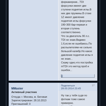
форкамерник...TDI
форсунки имеют две
ступени поднятия иглы.В
них две пружины.В стоке
1Z имеет давление
поднятия иглы форсунки
190-300 бар-первая и
вторая ступень
соответственно.
Что за двигатель 90 л.с.
TDI не знаю.Видимо
1.6,если не ошибаюсь.По
распылителям-не сильно
большой калибр.Но какое
давление поднятия иглы я
не знаю...
Скажу одно,что постройка
mTDI-это метод проб и
ошибок...
0
17
Поделиться
MMaster
28.03.2014 23:45
Активный участник
Ну так у тебя судя по
Откуда:
г. Москва, м. Беговая
фоткам тоже самое
Зарегистрирован
: 28.10.2013
примерно.
Приглашений:
0