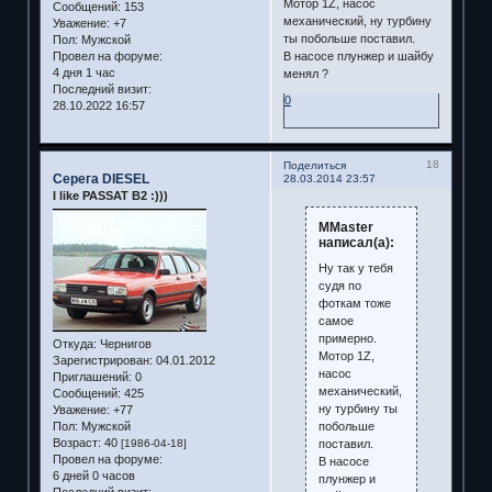
Мотор 1Z, насос
Сообщений:
153
механический, ну турбину
Уважение:
+7
ты побольше поставил.
Пол:
Мужской
Провел на форуме:
В насосе плунжер и шайбу
4 дня 1 час
менял ?
Последний визит:
0
28.10.2022 16:57
18
Поделиться
Серега DIESEL
28.03.2014 23:57
I like PASSAT B2 :)))
MMaster
написал(а):
Ну так у тебя
судя по
фоткам тоже
самое
примерно.
Откуда:
Чернигов
Мотор 1Z,
Зарегистрирован
: 04.01.2012
насос
Приглашений:
0
механический,
Сообщений:
425
ну турбину ты
Уважение:
+77
побольше
Пол:
Мужской
Возраст:
40
поставил.
[1986-04-18]
Провел на форуме:
В насосе
6 дней 0 часов
плунжер и