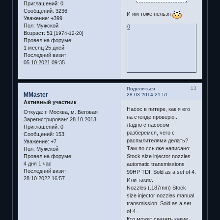
Приглашений:
0
Сообщений:
3236
И им тоже нельзя
Уважение:
+399
Пол:
Мужской
0
Возраст:
51
[1974-12-20]
Провел на форуме:
1 месяц 25 дней
Последний визит:
05.10.2021 09:35
13
Поделиться
MMaster
28.03.2014 21:51
Активный участник
Насос в питере, как я его
Откуда:
г. Москва, м. Беговая
на стенде проверю...
Зарегистрирован
: 28.10.2013
Ладно с насосом
Приглашений:
0
разберемся, чего с
Сообщений:
153
распылителями делать?
Уважение:
+7
Там по ссылке написано:
Пол:
Мужской
Провел на форуме:
Stock size injector nozzles
4 дня 1 час
automatic transmissions
Последний визит:
90HP TDI. Sold as a set of 4.
28.10.2022 16:57
Или такие:
Nozzles (.187mm) Stock
size injector nozzles manual
transmission. Sold as a set
of 4.
Кто может сказать какие