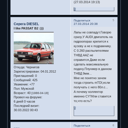
(27.03.2014 19:13)
0
5
Поделиться
Серега DIESEL
27.03.2014 20:38
I like PASSAT B2 :)))
Лапы не совпадут.Говорю
сразу.У AUDI двигатель на
гидроопорах крепится к
кузову а не к подрамнику.
С 0.260 распылителями
ТНВД AAZ не
справится.Даже если
сделать максимальную
Откуда:
Чернигов
подачу.Плунжер в данном
Зарегистрирован
: 04.01.2012
ТНВД 9мм...
Приглашений:
0
Мне не понятно зачем
Сообщений:
425
тогда строить mTDI,если
Уважение:
+77
получать с него 80л.с...
Пол:
Мужской
А почему коллектор
Возраст:
40
[1986-04-18]
именно CY?Или ставится
Провел на форуме:
то,что есть?
6 дней 0 часов
Последний визит:
0
30.03.2022 00:43
6
Поделиться