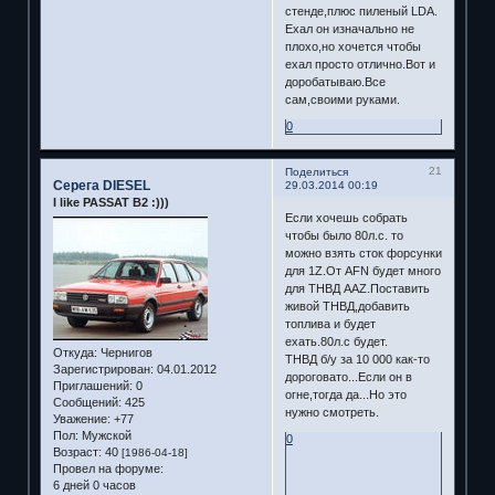
стенде,плюс пиленый LDA.
Ехал он изначально не
плохо,но хочется чтобы
ехал просто отлично.Вот и
доробатываю.Все
сам,своими руками.
0
21
Поделиться
Серега DIESEL
29.03.2014 00:19
I like PASSAT B2 :)))
Если хочешь собрать
чтобы было 80л.с. то
можно взять сток форсунки
для 1Z.От AFN будет много
для ТНВД AAZ.Поставить
живой ТНВД,добавить
топлива и будет
ехать.80л.с будет.
Откуда:
Чернигов
ТНВД б/у за 10 000 как-то
Зарегистрирован
: 04.01.2012
дороговато...Если он в
Приглашений:
0
огне,тогда да...Но это
Сообщений:
425
нужно смотреть.
Уважение:
+77
Пол:
Мужской
0
Возраст:
40
[1986-04-18]
Провел на форуме:
6 дней 0 часов