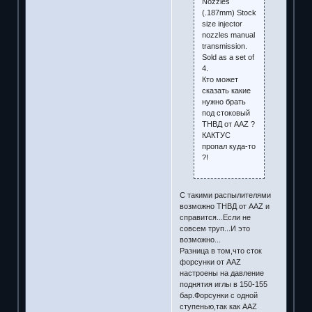
Nozzles
(.187mm) Stock
size injector
nozzles manual
transmission.
Sold as a set of
4.
Кто может
сказать какие
нужно брать
под стоковый
ТНВД от AAZ ?
КАКТУС
пропал куда-то
?!
С такими распылителями
возможно ТНВД от AAZ и
справится...Если не
совсем труп...И это
возможно...
Разница в том,что сток
форсунки от AAZ
настроены на давление
поднятия иглы в 150-155
бар.Форсунки с одной
ступенью,так как AAZ