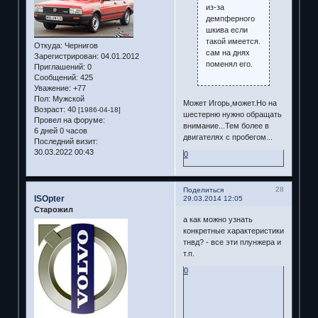
из-за
демпферного
шкива если
такой имеется.
Откуда:
Чернигов
сам на днях
Зарегистрирован
: 04.01.2012
поменял его.
Приглашений:
0
Сообщений:
425
Уважение:
+77
Пол:
Мужской
Может Игорь,может.Но на
Возраст:
40
[1986-04-18]
шестерню нужно обращать
Провел на форуме:
внимание...Тем более в
6 дней 0 часов
двигателях с пробегом...
Последний визит:
30.03.2022 00:43
0
28
Поделиться
ISOpter
29.03.2014 12:05
Старожил
а как можно узнать
конкретные характеристики
тнвд? - все эти плунжера и
т.п.
0