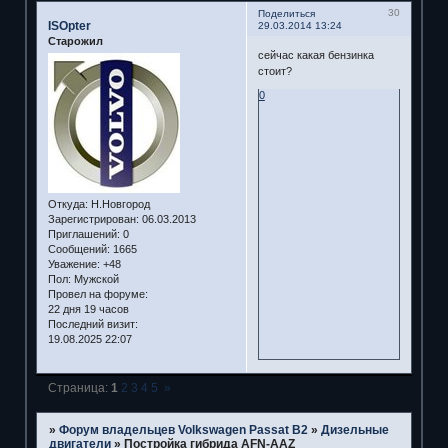
30
Поделиться
ISOpter
29.03.2014 13:24
Старожил
сейчас какая бензинка
стоит?
0
Откуда:
Н.Новгород
Зарегистрирован
: 06.03.2013
Приглашений:
0
Сообщений:
1665
Уважение:
+48
Пол:
Мужской
Провел на форуме:
22 дня 19 часов
Последний визит:
19.08.2025 22:07
Страница:
1
2
3
4
5
»
»
Форум владельцев Volkswagen Passat B2
»
Дизельные
двигатели
»
Постройка гибрида AFN-AAZ