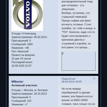
распределительный тнвд
для четверки - это
оборзение.
Вообще, по-моему, это
страшный гемморой.
Проще софим или фиат
воткнуть готовые. Стоят
копейки, тут тебе и моща, и
"TDI". Конечно, надо что-то
Откуда:
Н.Новгород
будет конструировать с
Зарегистрирован
: 06.03.2013
крепежом двигла и
Приглашений:
0
стыковкой к коробке, но
Сообщений:
1665
всё равно это проще...
Уважение:
+48
Пол:
Мужской
0
Провел на форуме:
22 дня 19 часов
Последний визит:
19.08.2025 22:07
10
Поделиться
MMaster
28.03.2014 19:05
Активный участник
Ну если правда
Откуда:
г. Москва, м. Беговая
перебранный то думаю
Зарегистрирован
: 28.10.2013
можно, вон барыги кота в
Приглашений:
0
мешке за 9000-10000
Сообщений:
153
толкают, типа только что из
Уважение:
+7