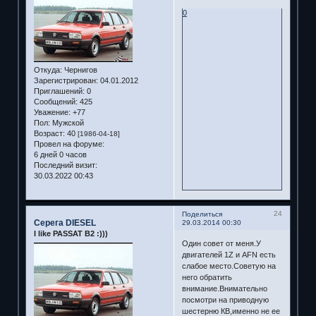
0
Откуда:
Чернигов
Зарегистрирован
: 04.01.2012
Приглашений:
0
Сообщений:
425
Уважение:
+77
Пол:
Мужской
Возраст:
40
[1986-04-18]
Провел на форуме:
6 дней 0 часов
Последний визит:
30.03.2022 00:43
24
Поделиться
Серега DIESEL
29.03.2014 00:30
I like PASSAT B2 :)))
Один совет от меня.У
двигателей 1Z и AFN есть
слабое место.Советую на
него обратить
внимание.Внимательно
посмотри на приводную
шестерню КВ,именно не ее