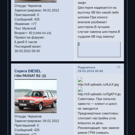
люфт.
Откуда:
Чернигов
Шестерня надевается на
Зарегистрирован
: 04.01.2012
выточку КВ без какой либо
Приглашений:
0
шпонки.При износе
Сообщений:
425
вначале разбивает
Уважение:
+77
шестерню.В лучшем
Пол:
Мужской
случае-замена шестерни.В
Возраст:
40
[1986-04-18]
худшем-КВ под замену!
Провел на форуме:
6 дней 0 часов
0
Последний визит:
30.03.2022 00:43
25
Поделиться
Серега DIESEL
29.03.2014 00:46
I like PASSAT B2 :)))
Симптомы: При попытке
завести — клекот и цокот,
не заводится.
Предсмертные симптомы:
Откуда:
Чернигов
сползает настройка угла
Зарегистрирован
: 04.01.2012
впрыска за день.
Приглашений:
0
Рекомендация: при замене
Сообщений:
425
ремня ГРМ снимать
Уважение:
+77