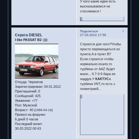
У кого какие идеи есть
высказываемся не
стесняемся !
0
2
Поделиться
Серега DIESEL
27.03.2014 17:56
I like PASSAT B2 :)))
Строится для чего?Чтобы
просто перемещаться из
пункта А в пункт В?
Если строится чтобы
нормально ехало,то
турбины от AAZ будет
мало... 0.7-0.9 бара ее
наддув.У
КАКТУС
а
Откуда:
Чернигов
турбина VNT,то есть с
Зарегистрирован
: 04.01.2012
геометрией...
Приглашений:
0
Сообщений:
425
0
Уважение:
+77
Пол:
Мужской
Возраст:
40
[1986-04-18]
Провел на форуме:
6 дней 0 часов
Последний визит:
30.03.2022 00:43