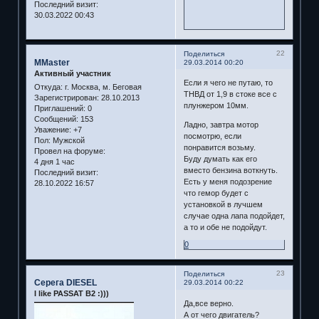
Последний визит:
30.03.2022 00:43
22
Поделиться
MMaster
29.03.2014 00:20
Активный участник
Если я чего не путаю, то
Откуда:
г. Москва, м. Беговая
ТНВД от 1,9 в стоке все с
Зарегистрирован
: 28.10.2013
плунжером 10мм.
Приглашений:
0
Сообщений:
153
Ладно, завтра мотор
Уважение:
+7
посмотрю, если
Пол:
Мужской
понравится возьму.
Провел на форуме:
Буду думать как его
4 дня 1 час
вместо бензина воткнуть.
Последний визит:
Есть у меня подозрение
28.10.2022 16:57
что гемор будет с
установкой в лучшем
случае одна лапа подойдет,
а то и обе не подойдут.
0
23
Поделиться
Серега DIESEL
29.03.2014 00:22
I like PASSAT B2 :)))
Да,все верно.
А от чего двигатель?