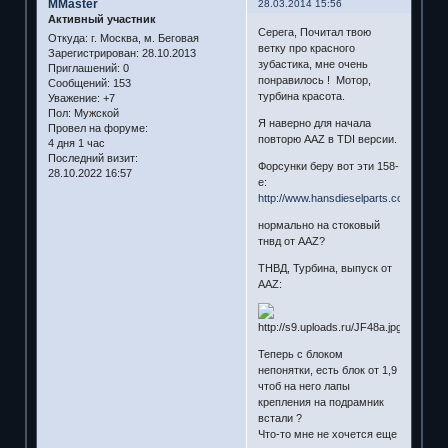
MMaster
28.03.2014 15:56
Активный участник
Серега, Почитал твою
Откуда:
г. Москва, м. Беговая
ветку про красного
Зарегистрирован
: 28.10.2013
зубастика, мне очень
Приглашений:
0
понравилось ! Мотор,
Сообщений:
153
турбина красота.
Уважение:
+7
Пол:
Мужской
Я наверно для начала
Провел на форуме:
повторю AAZ в TDI версии.
4 дня 1 час
Последний визит:
Форсунки беру вот эти 158-
28.10.2022 16:57
е:
http://www.hansdieselparts.com/158No
нормально на стоковый
тнвд от AAZ?
ТНВД, Турбина, выпуск от
AAZ:
Теперь с блоком
непонятки, есть блок от 1,9
чтоб на него лапы
крепления на подрамник
встали ?
Что-то мне не хочется еще