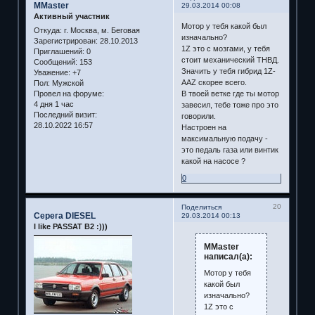
MMaster
29.03.2014 00:08
Активный участник
Мотор у тебя какой был
Откуда:
г. Москва, м. Беговая
изначально?
Зарегистрирован
: 28.10.2013
1Z это с мозгами, у тебя
Приглашений:
0
стоит механический ТНВД.
Сообщений:
153
Значить у тебя гибрид 1Z-
Уважение:
+7
AAZ скорее всего.
Пол:
Мужской
Провел на форуме:
В твоей ветке где ты мотор
4 дня 1 час
завесил, тебе тоже про это
Последний визит:
говорили.
28.10.2022 16:57
Настроен на
максимальную подачу -
это педаль газа или винтик
какой на насосе ?
0
20
Поделиться
Серега DIESEL
29.03.2014 00:13
I like PASSAT B2 :)))
MMaster
написал(а):
Мотор у тебя
какой был
изначально?
1Z это с