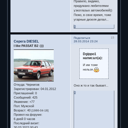
Правило, видимо,
придумано любителями
узкоглазых автомобилей))
Пежо, в свое время, тоже
угарные дизеля делал...
0
15
Поделиться
Серега DIESEL
28.03.2014 23:24
I like PASSAT B2 :)))
Dgippo1
написал(а):
И им тоже
нельзя
Откуда:
Чернигов
Оно ж то и так бывает...
Зарегистрирован
: 04.01.2012
0
Приглашений:
0
Сообщений:
425
Уважение:
+77
Пол:
Мужской
Возраст:
40
[1986-04-18]
Провел на форуме:
6 дней 0 часов
Последний визит:
30.03.2022 00:43