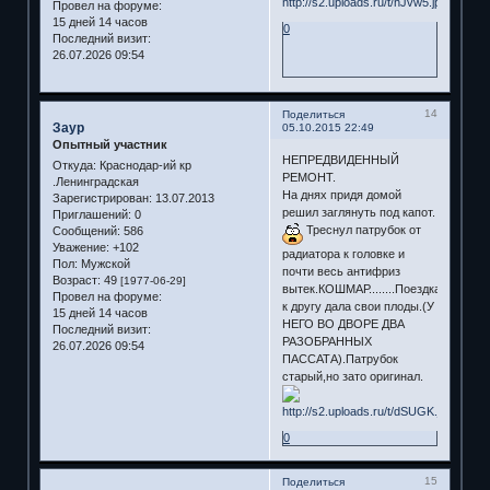
Провел на форуме:
15 дней 14 часов
0
Последний визит:
26.07.2026 09:54
14
Поделиться
Заур
05.10.2015 22:49
Опытный участник
НЕПРЕДВИДЕННЫЙ
Откуда:
Краснодар-ий кр
РЕМОНТ.
.Ленинградская
На днях придя домой
Зарегистрирован
: 13.07.2013
решил заглянуть под капот.
Приглашений:
0
Треснул патрубок от
Сообщений:
586
Уважение:
+102
радиатора к головке и
Пол:
Мужской
почти весь антифриз
Возраст:
49
[1977-06-29]
вытек.КОШМАР........Поездка
Провел на форуме:
к другу дала свои плоды.(У
15 дней 14 часов
НЕГО ВО ДВОРЕ ДВА
Последний визит:
РАЗОБРАННЫХ
26.07.2026 09:54
ПАССАТА).Патрубок
старый,но зато оригинал.
0
15
Поделиться