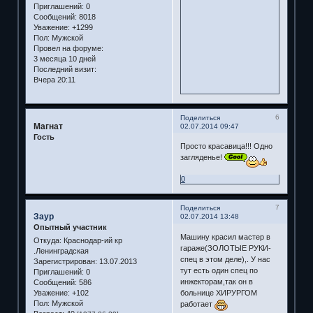
Приглашений:
0
Сообщений:
8018
Уважение:
+1299
Пол:
Мужской
Провел на форуме:
3 месяца 10 дней
Последний визит:
Вчера 20:11
6
Поделиться
Магнат
02.07.2014 09:47
Гость
Просто красавица!!! Одно
загляденье!
0
7
Поделиться
Заур
02.07.2014 13:48
Опытный участник
Машину красил мастер в
Откуда:
Краснодар-ий кр
гараже(ЗОЛОТЫЕ РУКИ-
.Ленинградская
спец в этом деле),. У нас
Зарегистрирован
: 13.07.2013
тут есть один спец по
Приглашений:
0
инжекторам,так он в
Сообщений:
586
больнице ХИРУРГОМ
Уважение:
+102
Пол:
Мужской
работает