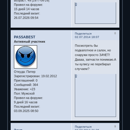
Возраст:
49
[1977-06-29]
0
Провел на форуме:
15 дней 14 часов
Последний визит:
26.07.2026 09:54
8
Поделиться
PASSABEST
02.07.2014 18:07
Активный участник
Посмотреть бы
подкапотное и салон, но
снаружи просто ЗАЧЕТ!
Даааа, запчасти понимаю.А
ты кулису не перебирал
случаем?
Откуда:
Питер
0
Зарегистрирован
: 19.02.2012
Приглашений:
0
Сообщений:
364
Уважение:
+23
Пол:
Мужской
Провел на форуме:
9 дней 16 часов
Последний визит:
03.09.2025 08:50
9
Поделиться