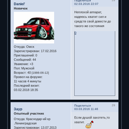
28
Поделиться
Daniel'
02.03.2016 22:07
Новичок
Неплохой аппарат,
надеюсь хватит сил и
средств свой довести до
такого же состояния
0
Откуда:
Омск
Зарегистрирован
: 17.02.2016
Приглашений:
0
Сообщений:
44
Уважение:
+3
Пол:
Мужской
Возраст:
40
[1986-06-12]
Провел на форуме:
11 часов 4 минуты
Последний визит:
03.02.2018 18:35
29
Поделиться
Заур
03.03.2016 11:46
Опытный участник
Если душой захотеть,то
Откуда:
Краснодар-ий кр
хватит.
.Ленинградская
Зарегистрирован
: 13.07.2013