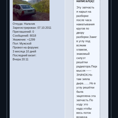
написал(а):
Эту запчасть
я нарыл на
разборке
после часа
Откуда:
Нальчик
наматывания
Зарегистрирован
: 07.10.2011
кругов по
Приглашений:
0
двору
Сообщений:
8018
разборки.Заметил
Уважение:
+1299
в углу под
Пол:
Мужской
всяким
Провел на форуме:
хламом,
3 месяца 10 дней
знакомый
Последний визит:
силуэт
Вчера 20:11
решётки
радиатора.Первая
мысля -----
ЗНАЧОК.Но
там зияла
дыра........Но в
углу решётки
была
зацеплена эта
запчасть.По
ходу это
надо,чтобы
весь поток
воздуха