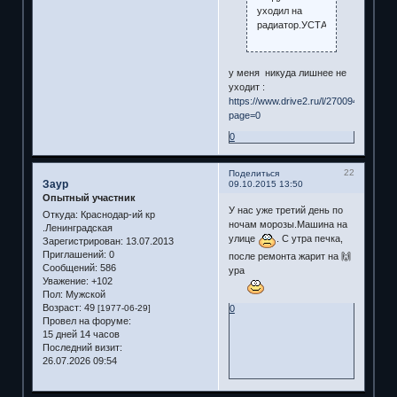
уходил на
радиатор.УСТАНОВИЛ
у меня никуда лишнее не
уходит :
https://www.drive2.ru/l/2700947/?
page=0
0
22
Поделиться
Заур
09.10.2015 13:50
Опытный участник
У нас уже третий день по
Откуда:
Краснодар-ий кр
ночам морозы.Машина на
.Ленинградская
улице
. С утра печка,
Зарегистрирован
: 13.07.2013
Приглашений:
0
после ремонта жарит на 🙌
Сообщений:
586
ура
Уважение:
+102
Пол:
Мужской
Возраст:
49
0
[1977-06-29]
Провел на форуме:
15 дней 14 часов
Последний визит:
26.07.2026 09:54