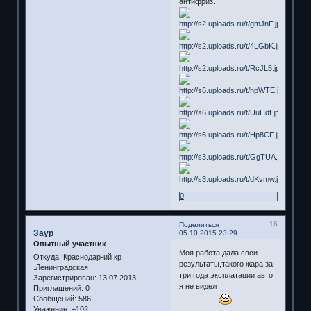
антифриз.
0
16
Поделиться
Заур
05.10.2015 23:29
Опытный участник
Моя работа дала свои
Откуда:
Краснодар-ий кр
результаты,такого жара за
.Ленинградская
три года эксплатации авто
Зарегистрирован
: 13.07.2013
я не видел
Приглашений:
0
Сообщений:
586
Уважение:
+102