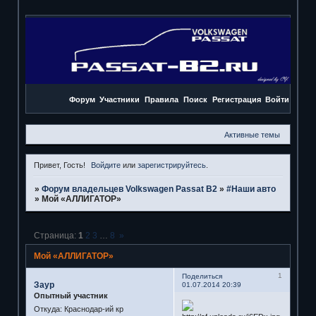
Форум
Участники
Правила
Поиск
Регистрация
Войти
Активные темы
Привет, Гость!
Войдите
или
зарегистрируйтесь
.
»
Форум владельцев Volkswagen Passat B2
»
#Наши авто
»
Мой «АЛЛИГАТОР»
Страница:
1
2
3
…
8
»
Мой «АЛЛИГАТОР»
1
Поделиться
Заур
01.07.2014 20:39
Опытный участник
Откуда:
Краснодар-ий кр