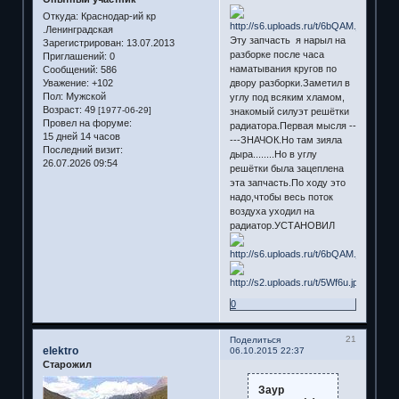
Откуда:
Краснодар-ий кр
.Ленинградская
Эту запчасть я нарыл на
Зарегистрирован
: 13.07.2013
разборке после часа
Приглашений:
0
наматывания кругов по
Сообщений:
586
двору разборки.Заметил в
Уважение:
+102
Пол:
Мужской
углу под всяким хламом,
Возраст:
49
[1977-06-29]
знакомый силуэт решётки
Провел на форуме:
радиатора.Первая мысля --
15 дней 14 часов
---ЗНАЧОК.Но там зияла
Последний визит:
дыра........Но в углу
26.07.2026 09:54
решётки была зацеплена
эта запчасть.По ходу это
надо,чтобы весь поток
воздуха уходил на
радиатор.УСТАНОВИЛ
0
21
Поделиться
elektro
06.10.2015 22:37
Старожил
Заур