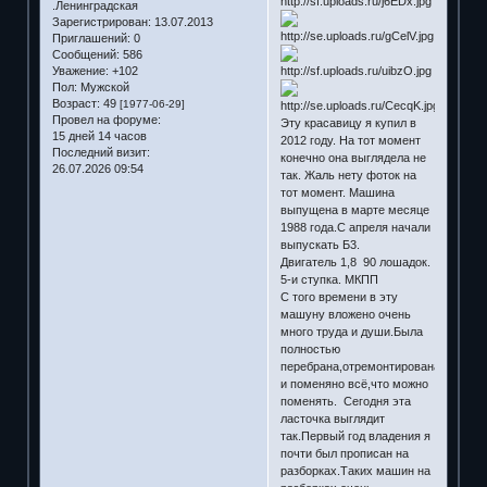
.Ленинградская
Зарегистрирован
: 13.07.2013
Приглашений:
0
Сообщений:
586
Уважение:
+102
Пол:
Мужской
Возраст:
49
[1977-06-29]
Провел на форуме:
Эту красавицу я купил в
15 дней 14 часов
2012 году. На тот момент
Последний визит:
конечно она выглядела не
26.07.2026 09:54
так. Жаль нету фоток на
тот момент. Машина
выпущена в марте месяце
1988 года.С апреля начали
выпускать Б3.
Двигатель 1,8 90 лошадок.
5-и ступка. МКПП
С того времени в эту
машуну вложено очень
много труда и души.Была
полностью
перебрана,отремонтирована
и поменяно всё,что можно
поменять. Сегодня эта
ласточка выглядит
так.Первый год владения я
почти был прописан на
разборках.Таких машин на