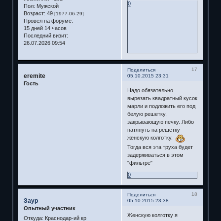
0
Пол:
Мужской
Возраст:
49
[1977-06-29]
Провел на форуме:
15 дней 14 часов
Последний визит:
26.07.2026 09:54
17
Поделиться
eremite
05.10.2015 23:31
Гость
Надо обязательно
вырезать квадратный кусок
марли и подложить его под
белую решетку,
закрывающую печку. Либо
натянуть на решетку
женскую колготку.
Тогда вся эта труха будет
задерживаться в этом
"фильтре"
0
18
Поделиться
Заур
05.10.2015 23:38
Опытный участник
Женскую колготку я
Откуда:
Краснодар-ий кр