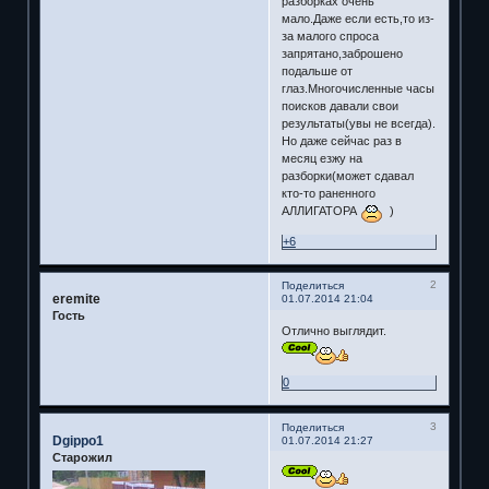
разборках очень
мало.Даже если есть,то из-
за малого спроса
запрятано,заброшено
подальше от
глаз.Многочисленные часы
поисков давали свои
результаты(увы не всегда).
Но даже сейчас раз в
месяц езжу на
разборки(может сдавал
кто-то раненного
АЛЛИГАТОРА
)
+6
2
Поделиться
eremite
01.07.2014 21:04
Гость
Отлично выглядит.
0
3
Поделиться
Dgippo1
01.07.2014 21:27
Старожил