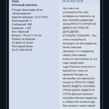
Заур
05.10.2015 23:26
Опытный участник
На этом я не
Откуда:
Краснодар-ий кр
успокоился.Раз слит
.Ленинградская
антифриз,не поменять ли
Зарегистрирован
: 13.07.2013
мне патрубки радиатора
Приглашений:
0
печки(ПРОСТО КУПИЛ ИХ
Сообщений:
586
ДАВНО,НО РУКИ НЕ
Уважение:
+102
Пол:
Мужской
ДОХОДИЛИ).
Возраст:
49
[1977-06-29]
И ПОШЛО ПОЕХАЛО. Раз
Провел на форуме:
сняты патрубки,не
15 дней 14 часов
вытащить ли мне радиатор
Последний визит:
печки.Ужасное
26.07.2026 09:54
зрелище======радиатор
сверху был накрыт
всем,что вентилятор за эти
годы напресовал
туда.Попытки почистить в
ванной ни к чему не
привели.Поездка на
автомойку поставила всё
на место.ПРОСТО НАДО
БЫЛО ВИДЕТЬ СКОЛЬКО
ГРЯЗИ БЫЛО НАБИТО В
СОТЫ.Дальше поменял
патрубки,обклеил радиатор
и собрал всё на место.Да,
был куплен и залит новый