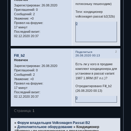
потихоньку пешеходим)
Зарегистрирован
: 26.08.2020
Приглашений:
0
Теги: кондиционер
Сообщений:
2
volkswagen passat b2(32b)
Уважение:
+0
Провел на форуме:
0
17 минут
Последний визит:
02.12.2020 20:37
2
Поделиться
Fill_b2
26.08.2020 00:13
Новичок
Есть ли у кого в продаже
Зарегистрирован
: 26.08.2020
комплект кондиционера для
Приглашений:
0
установки в passat variant
Сообщений:
2
1987 1.8RM (87 л.с.)?
Уважение:
+0
Провел на форуме:
Отредактировано Fill_b2
17 минут
(26.08.2020 00:13)
Последний визит:
02.12.2020 20:37
0
Страница:
1
»
Форум владельцев Volkswagen Passat B2
»
Дополнительное оборудование
»
Кондиционер