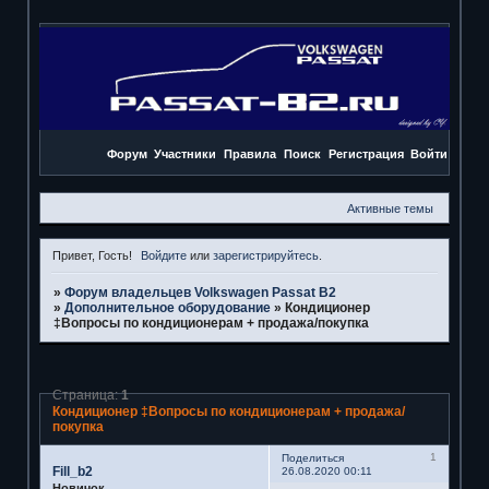
Форум
Участники
Правила
Поиск
Регистрация
Войти
Активные темы
Привет, Гость!
Войдите
или
зарегистрируйтесь
.
»
Форум владельцев Volkswagen Passat B2
»
Дополнительное оборудование
»
Кондиционер
‡Вопросы по кондиционерам + продажа/покупка
Страница:
1
Кондиционер ‡Вопросы по кондиционерам + продажа/
покупка
1
Поделиться
Fill_b2
26.08.2020 00:11
Новичок