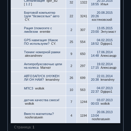
Сигнализация
Igor_B2
20.10.2015
32
1322
[
1
2
]
18:55
Илья
Бортовой компьютер
20.08.2015
‡для "безмозглых" авто
22
3241
20:26
CY.
костяновский
Рация ‡помогите с
13.05.2015
2
307
ликбезом
eremite
23:00
Энтузиаст
GPS навигация ‡Какое
04.02.2015
25
554
ПО используем?
CY.
18:52
Dgippo1
Тюнинг номерной рамки
17.06.2014
9
650
alexandreev
14:48
Александр
Антипробуксовочые цепи
19.02.2014
2
297
на колеса
Магнат
17:15
Александр
АВТОЗАПУСК ‡НУЖЕН
22.01.2014
26
699
ЛИ ОН НАМ?
lenandrey
20:38
lenandrey
04.07.2013
МПСЗ
wollsik
10
563
22:37
Dgippo1
датчик качества смеси!
03.07.2013
7
1244
wollsik
00:03
wollsik
20.06.2013
Вместо магнитолы?
4
1194
13:04
nosferatuwin
nosferatuwin
Страница:
1