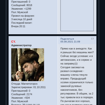
Приглашений:
0
Сообщений:
8018
Уважение:
+1299
Пол:
Мужской
Провел на форуме:
3 месяца 10 дней
Последний визит:
Вчера 20:11
13
Поделиться
CY.
05.08.2021 21:09
Администратор
Прямо как в анекдоте. Как
я раньше без машины жил?
Сейчас везде успеваю: и в
автомагазин, и в сервис и
на заправку)))
Сегодня заезжал на
развал-схождение -
машину слегка тянуло
вправо. Предыдущий
хозяин ограничился только
Откуда:
Магнитогорск
заменой рулевых
Зарегистрирован
: 01.10.2011
наконечников, без
Приглашений:
0
регулировки. В общем, за 2
Сообщений:
2174
тыс привели все в порядок.
Уважение:
+504
По рычагам все хорошо,
Пол:
Мужской
Возраст:
39
так что в подвеску пока не
[1986-08-19]