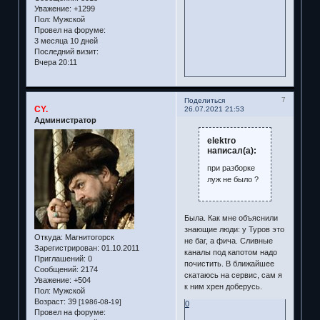
Уважение:
+1299
Пол:
Мужской
Провел на форуме:
3 месяца 10 дней
Последний визит:
Вчера 20:11
7
Поделиться
CY.
26.07.2021 21:53
Администратор
elektro
написал(а):
при разборке
луж не было ?
Была. Как мне объяснили
знающие люди: у Туров это
Откуда:
Магнитогорск
не баг, а фича. Сливные
Зарегистрирован
: 01.10.2011
каналы под капотом надо
Приглашений:
0
почистить. В ближайшее
Сообщений:
2174
скатаюсь на сервис, сам я
Уважение:
+504
к ним хрен доберусь.
Пол:
Мужской
Возраст:
39
[1986-08-19]
0
Провел на форуме: