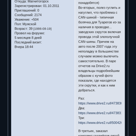
Откуда:
Магнитогорск
понадобятся)
Зарегистрирован
: 01.10.2011
Во-вторых, полез гуглить и
Приглашений:
0
нагуглил, что проблема с
Сообщений:
2174
CAN-шиной - типичная
Уважение:
+504
болячка для Туарегов из-за
Пол:
Мужской
наличия в проводке...
Возраст:
39
[1986-08-19]
заводских скруток включая
Провел на форуме:
провода этой злополучной
5 месяцев 8 дней
CAN-шины. Причем на
Последний визит:
авто после 2007 года эту
Вчера 18:44
неполадку в большинстве
случаем можно вылечить
самостоятельно. В паре
отчетов на Drive2.ru
владельцы подробнейшим
образом с кучей фото
показали, где находятся
эти скрутки, и как к ним
добраться.
Раз:
https://www.drive2.ru/l/473830139017
Два:
https://www.drive2.ru/l/473831238528
Три:
https://www.drive2.ru/l/500426500659
В-третьих, заказал
комплект газлифтов пятой