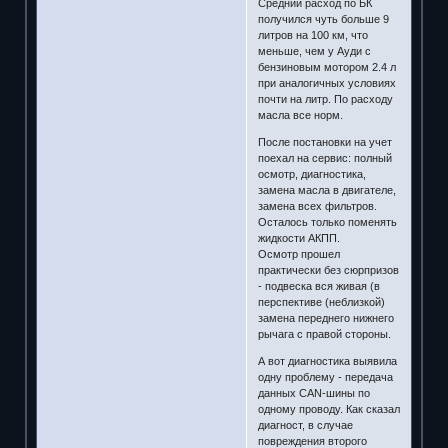
Средний расход по БК
получился чуть больше 9
литров на 100 км, что
меньше, чем у Ауди с
бензиновым мотором 2.4 л
при аналогичных условиях
почти на литр. По расходу
масла все норм.
После постановки на учет
поехал на сервис: полный
осмотр, диагностика,
замена масла в двигателе,
замена всех фильтров.
Осталось только поменять
жидкости АКПП.
Осмотр прошел
практически без сюрпризов
- подвеска вся живая (в
перспективе (неблизкой)
замена переднего нижнего
рычага с правой стороны.
А вот диагностика выявила
одну проблему - передача
данных CAN-шины по
одному проводу. Как сказал
диагност, в случае
повреждения второго