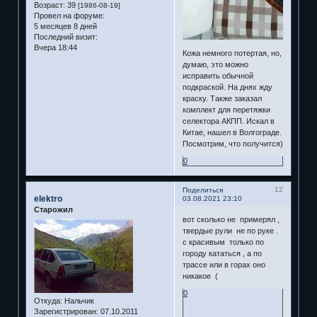
Возраст:
39
[1986-08-19]
Провел на форуме:
5 месяцев 8 дней
Последний визит:
Вчера 18:44
Кожа немного потертая, но,
думаю, это можно
исправить обычной
подкраской. На днях жду
краску. Также заказал
комплект для перетяжки
селектора АКПП. Искал в
Китае, нашел в Волгограде.
Посмотрим, что получится)
0
12
Поделиться
elektro
03.08.2021 23:10
Старожил
вот сколько не примерял ,
твердые рули не по руке .
с красивым только по
городу кататься , а по
трассе или в горах оно
никакое (
0
Откуда:
Нальчик
Зарегистрирован
: 07.10.2011