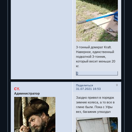
3-тонный домкрат Kraft.
Наверное, единственный
подкатной 3-тонник,
который весит меньше 20
кг.
0
9
Поделиться
CY.
31.07.2021 16:53
Администратор
Заодно привел в порядок
зимние колеса, а то все в
глине были. Пока с Уфы
вез, багажник угваздал