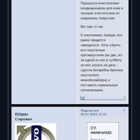
Прошелся очистителем-
кондиционером для кожи и
пенным очистителем по
ковровому покрытию.
Вот как-то так.
К электрикам, правда, все
равно придется
наведаться. Хочу убрать
все нештатные
противоугонки (их две, из-
за одной из них в субботу
не мог уехать на дачу -
сдохла батарейка брелока
нештатного
иммобилайзера) и
поставить нормальную
сигнализацию.
+1
4
Поделиться
ISOpter
26.07.2021 17:21
Старожил
CY.
написал(а):
Сам я за