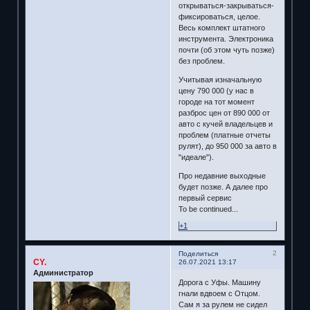
открываться-закрываться-
фиксироваться, целое.
Весь комплект штатного
инструмента. Электроника
почти (об этом чуть позже)
без проблем.
Учитывая изначальную
цену 790 000 (у нас в
городе на тот момент
разброс цен от 890 000 от
авто с кучей владельцев и
проблем (платные отчеты
рулят), до 950 000 за авто в
"идеале").
Про недавние выходные
будет позже. А далее про
первый сервис
To be continued...
+1
2
Поделиться
CY.
26.07.2021 13:17
Администратор
Дорога с Уфы. Машину
гнали вдвоем с Отцом.
Сам я за рулем не сидел