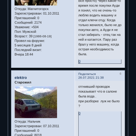
Все просто) Через какое-то
время после покупки Ауди
Откуда:
Магнитогорск
я понял, что не очень-то
Зарегистрирован
: 01.10.2011
люблю водить машину и
Приглашений:
0
отдал ключи отцу. Когда
Сообщений:
2174
только женился, было не до
Уважение:
+504
покупки авто, а Ауди я не
Пол:
Мужской
стал забирать - отец так на
Возраст:
39
[1986-08-19]
ней и катается. Пару раз
Провел на форуме:
брал у него машину, когда
5 месяцев 8 дней
острая необходимость
Последний визит:
была.
Вчера 18:44
0
6
Поделиться
elektro
26.07.2021 21:38
Старожил
отгнивший проводок
показывает что в салоне
была вода .
при разборке луж не было
?
0
Откуда:
Нальчик
Зарегистрирован
: 07.10.2011
Приглашений:
0
Сообщений:
8018