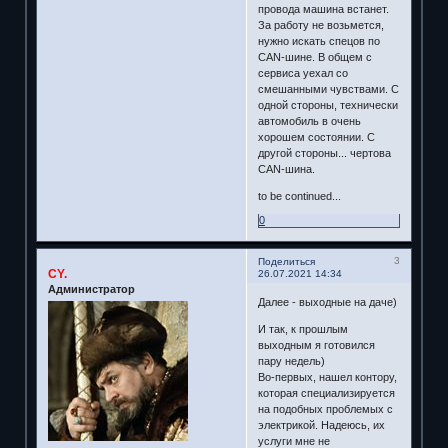
провода машина встанет.
За работу не возьмется,
нужно искать спецов по
CAN-шине. В общем с
сервиса уехал со
смешанными чувствами. С
одной стороны, технически
автомобиль в очень
хорошем состоянии. С
другой стороны... чертова
CAN-шина.
to be continued...
0
3
Поделиться
CY.
26.07.2021 14:34
Администратор
Далее - выходные на даче)
И так, к прошлым
выходным я готовился
пару недель)
Во-первых, нашел контору,
которая специализируется
на подобных проблемых с
электрикой. Надеюсь, их
услуги мне не