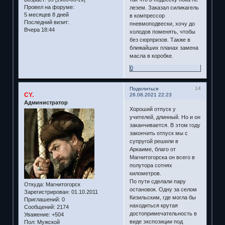
Провел на форуме:
лезем. Заказал силикагель
5 месяцев 8 дней
в компрессор
Последний визит:
пневмоподвески, хочу до
Вчера 18:44
холодов поменять, чтобы
без сюрпризов. Также в
ближайших планах замена
масла в коробке.
0
14
Поделиться
CY.
26.08.2021 22:23
Администратор
Хороший отпуск у
учителей, длинный. Но и он
заканчивается. В этом году
закончить отпуск мы с
супругой решили в
Аркаиме, благо от
Магнитогорска он всего в
полутора сотнях
километров.
По пути сделали пару
Откуда:
Магнитогорск
остановок. Одну за селом
Зарегистрирован
: 01.10.2011
Кизильским, где могла бы
Приглашений:
0
находиться крутая
Сообщений:
2174
достопримечательность в
Уважение:
+504
виде экспозиции под
Пол:
Мужской