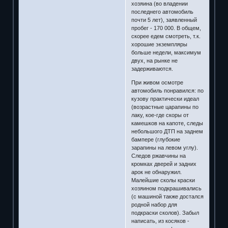
хозяина (во владении
последнего автомобиль
почти 5 лет), заявленный
пробег - 170 000. В общем,
скорее едем смотреть, т.к.
хорошие экземпляры
больше недели, максимум
двух, на рынке не
задерживаются.
При живом осмотре
автомобиль понравился: по
кузову практически идеал
(возрастные царапины по
лаку, кое-где скоры от
камешков на капоте, следы
небольшого ДТП на заднем
бампере (глубокие
зарапины на левом углу).
Следов ржавчины на
кромках дверей и задних
арок не обнаружил.
Малейшие сколы краски
хозяином подкрашивались
(с машиной также достался
родной набор для
подкраски сколов). Забыл
написать, из косяков -