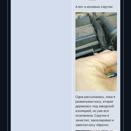
А вот и искомые скрутки:
Одна рассыпалась, пока я
разматывал косу; вторая
держалась под заводской
изоляцией, но уже вся
позеленела. Скрутки я
зачистил, заизолировал и
замотал косу обратно.