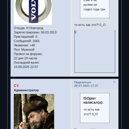
рулем не
сидел года три
то есть как это?! 0_О
Откуда:
Н.Новгород
0
Зарегистрирован
: 06.03.2013
Приглашений:
0
Сообщений:
1665
Уважение:
+48
Пол:
Мужской
Провел на форуме:
22 дня 19 часов
Последний визит:
19.08.2025 22:07
5
Поделиться
CY.
26.07.2021 17:37
Администратор
ISOpter
написал(а):
то есть как
это?! 0_О