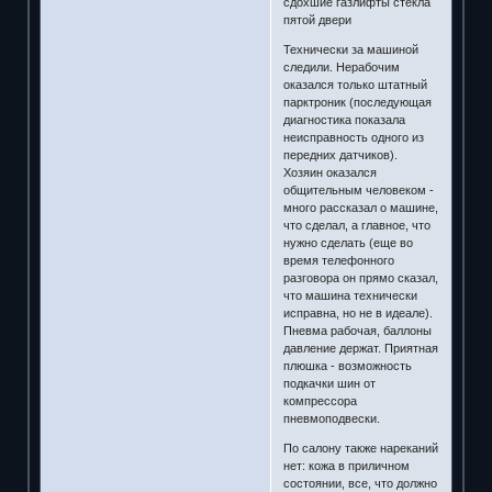
сдохшие газлифты стекла
пятой двери
Технически за машиной
следили. Нерабочим
оказался только штатный
парктроник (последующая
диагностика показала
неисправность одного из
передних датчиков).
Хозяин оказался
общительным человеком -
много рассказал о машине,
что сделал, а главное, что
нужно сделать (еще во
время телефонного
разговора он прямо сказал,
что машина технически
исправна, но не в идеале).
Пневма рабочая, баллоны
давление держат. Приятная
плюшка - возможность
подкачки шин от
компрессора
пневмоподвески.
По салону также нареканий
нет: кожа в приличном
состоянии, все, что должно