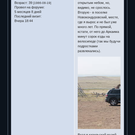
Возраст:
39
открытым небом, но,
[1986-08-19]
Провел на форуме:
видимо, не срослось.
5 месяцев 8 дней
Вторую - в поселке
Последний визит:
Новокондуровский, месте,
Вчера 18:44
где я вырос и не был уже
много лет. По прямой,
кстати, от него до Аркаима
минут сорок езды на
велосипеде (так мы будучи
подростками
развлекались).
Вход в кизильский музей