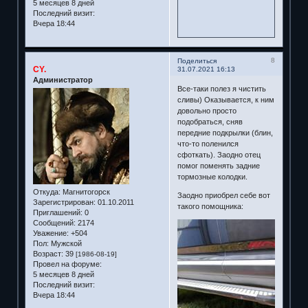
5 месяцев 8 дней
Последний визит:
Вчера 18:44
8
Поделиться
CY.
31.07.2021 16:13
Администратор
Все-таки полез я чистить
сливы) Оказывается, к ним
довольно просто
подобраться, сняв
передние подкрылки (блин,
что-то поленился
сфоткать). Заодно отец
помог поменять задние
тормозные колодки.
Откуда:
Магнитогорск
Заодно приобрел себе вот
Зарегистрирован
: 01.10.2011
такого помощника:
Приглашений:
0
Сообщений:
2174
Уважение:
+504
Пол:
Мужской
Возраст:
39
[1986-08-19]
Провел на форуме:
5 месяцев 8 дней
Последний визит:
Вчера 18:44