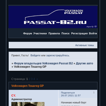
Форум
Участники
Правила
Поиск
Регистрация
Войти
Активные темы
Привет, Гость!
Войдите
или
зарегистрируйтесь
.
»
Форум владельцев Volkswagen Passat B2
»
Другие авто
»
Volkswagen Touareg GP
Страница:
1
2
3
4
»
Volkswagen Touareg GP
1
Поделиться
CY.
26.07.2021 11:57
Администратор
Начинаю новый борт