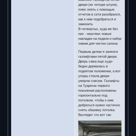
двери (их четыре штуки),
плюс опять с помощью
отчетов в сети разобрался,
как к ним подобраться и
заменить
В-четвертых, куда же без
них - ништяки: новые
накладки на педали и набор
химии для чистки салона.
Первым делом я занялся
газлифтами пятой двери.
Дверь сама еще худо-
бедно держалась в
поднятом положении, а вот
упоры стекла двери
умерли совсем. Газлифты
на Туарегах первого
поколения расположены
горизонтально под
потолком, чтобы к ним
добраться нужно частично
снять обшивку потолка.
Выглядит это вот так: