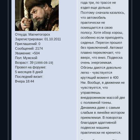
года три, по трассе не
ездил еще дольше.
Поэтому сначала казалось,
что автомобиль
практически не
помещается в свою
полосу. Хотя обзор хорош,
Откуда:
Магнитогорск
особенно если приподнять
Зарегистрирован
: 01.10.2011
сиденье. Перегон прошел
Приглашений:
0
без приключений. Автомат
Сообщений:
2174
плавно переключает, что
Уважение:
+504
вверх, что вниз. Подвеска
Пол:
Мужской
Возраст:
39
очень энергоемкая.
[1986-08-19]
Провел на форуме:
Обгоны даются довольно
5 месяцев 8 дней
легко - чувствуется
Последний визит:
крутящий момент в 400
Вчера 18:44
Нм. Вообще, в движении не
чувствуется, что
управляешь
внедорожником массой две
с половиной тонны.
Динамика даже с самым
слабым в линейке мотором
приемлемая. В поворотах
благодаря адаптивной
подвеске машина
практически не кренится.