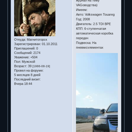
журнал на тему
VAGоводства)
Имеем:
Авто: Volkswagen Touareg
Год: 2008
Двигатель: 2.5 TDI BPE
КПП: 6-ступенчатая
автоматическая коробка
передач
Откуда:
Магнитогорск
Подвеска: На
Зарегистрирован
: 01.10.2011
пневмоэлементах
Приглашений:
0
Сообщений:
2174
Уважение:
+504
Пол:
Мужской
Возраст:
39
[1986-08-19]
Провел на форуме:
5 месяцев 8 дней
Последний визит:
Вчера 18:44