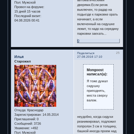
автоматическими
Пол:
Мужской
дверями.Если регик
Провел на форуме:
выключен, то радар на
15 дней 15 часов
подьезде к парковке орать
Последний визит:
начинает, а если
04.08.2026 00:41
включенный на сидушке
лежит, то надо на середину
парковки заехать...
0
25
Поделиться
Илья
27.08.2016 17:10
Старожил
Mongoost
написал(а):
Я тоже думал
сидушку
приподнять,
места сверху
валом.
Откуда:
Краснодар
Зарегистрирован
: 14.05.2014
неудобно, когда сидухи
Приглашений:
0
реанимировал, подложил
Сообщений:
3726
попролон 3 см в толщину,
Уважение:
+492
башкой иногда проем над
Пол:
Мужской