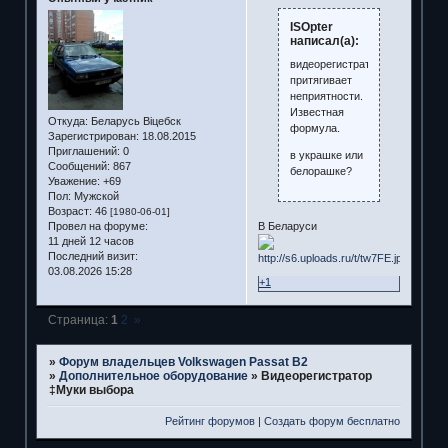
ISOpter
написал(а):
видеорегистратор
притягивает
неприятности.
Известная
Откуда:
Беларусь Віцебск
формула.
Зарегистрирован
: 18.08.2015
Приглашений:
0
в украшке или
Сообщений:
867
белорашке?
Уважение:
+69
Пол:
Мужской
Возраст:
46
[1980-06-01]
В Беларуси
Провел на форуме:
11 дней 12 часов
Последний визит:
03.08.2026 15:28
+1
Страница:
1
2
»
»
Форум владельцев Volkswagen Passat B2
»
Дополнительное оборудование
»
Видеорегистратор
‡Муки выбора
Рейтинг форумов
|
Создать форум бесплатно