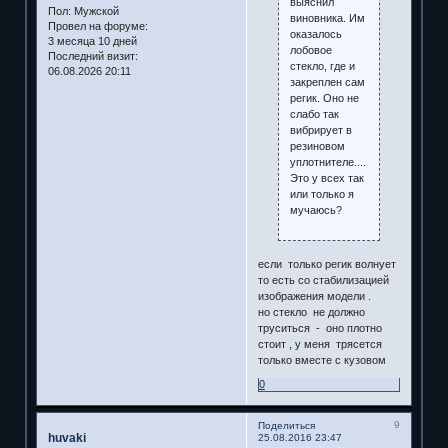
выяснил
Пол:
Мужской
виновника. Им
Провел на форуме:
оказалось
3 месяца 10 дней
лобовое
Последний визит:
стекло, где и
06.08.2026 20:11
закреплен сам
регик. Оно не
слабо так
вибрирует в
резиновом
уплотнителе....
Это у всех так
или только я
мучаюсь?
если только регик волнует
то есть со стабилизацией
изображения модели .
но стекло не должно
труситься - оно плотно
стоит , у меня трясется
только вместе с кузовом
0
9
Поделиться
huvaki
25.08.2016 23:47