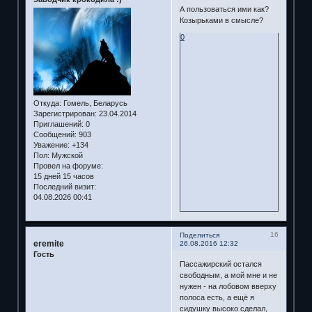
А пользоваться ими как?
Козырьками в смысле?
0
Откуда:
Гомель, Беларусь
Зарегистрирован
: 23.04.2014
Приглашений:
0
Сообщений:
903
Уважение:
+134
Пол:
Мужской
Провел на форуме:
15 дней 15 часов
Последний визит:
04.08.2026 00:41
16
Поделиться
eremite
26.08.2016 12:32
Гость
Пассажирский остался
свободным, а мой мне и не
нужен - на лобовом вверху
полоса есть, а ещё я
сидушку высоко сделал,