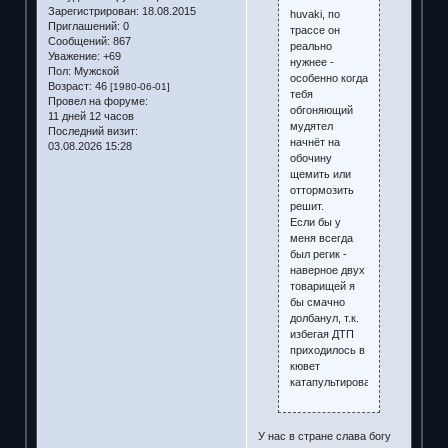
Зарегистрирован
: 18.08.2015
huvaki, по
Приглашений:
0
трассе он
Сообщений:
867
реально
Уважение:
+69
нужнее -
Пол:
Мужской
особенно когда
Возраст:
46
[1980-06-01]
тебя
Провел на форуме:
обгоняющий
11 дней 12 часов
мудятел
Последний визит:
начнёт на
03.08.2026 15:28
обочину
щемить или
оттормозить
решит.
Если бы у
меня всегда
был регик -
наверное двух
товарищей я
бы смачно
долбанул, т.к.
избегая ДТП
приходилось в
кювет
катапультироваться.
У нас в стране слава богу