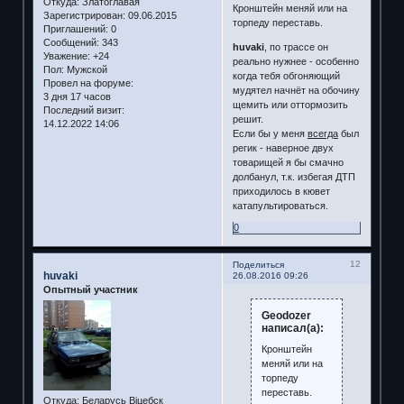
Откуда:
Златоглавая
Кронштейн меняй или на
Зарегистрирован
: 09.06.2015
торпеду переставь.
Приглашений:
0
Сообщений:
343
huvaki
, по трассе он
Уважение:
+24
реально нужнее - особенно
Пол:
Мужской
когда тебя обгоняющий
Провел на форуме:
мудятел начнёт на обочину
3 дня 17 часов
щемить или оттормозить
Последний визит:
решит.
14.12.2022 14:06
Если бы у меня
всегда
был
регик - наверное двух
товарищей я бы смачно
долбанул, т.к. избегая ДТП
приходилось в кювет
катапультироваться.
0
12
Поделиться
huvaki
26.08.2016 09:26
Опытный участник
Geodozer
написал(а):
Кронштейн
меняй или на
торпеду
переставь.
Откуда:
Беларусь Віцебск