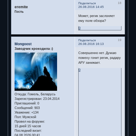
18
Поделиться
eremite
26.08.2016 14:45
Гость
Может, регик заслоняет
ему поле обзора?
0
19
Поделиться
Mongoost
26.08.2016 16:13
Заводчик крокодила :)
Совершенно нет. Думаю
помеху гонит регик, радару
АРУ занижает.
0
Откуда:
Гомель, Беларусь
Зарегистрирован
: 23.04.2014
Приглашений:
0
Сообщений:
903
Уважение:
+134
Пол:
Мужской
Провел на форуме:
15 дней 15 часов
Последний визит:
04.08.2026 00:41