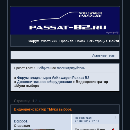
Форум
Участники
Правила
Поиск
Регистрация
Войти
Активные темы
Привет, Гость!
Войдите
или
зарегистрируйтесь
.
»
Форум владельцев Volkswagen Passat B2
»
Дополнительное оборудование
»
Видеорегистратор
‡Муки выбора
Страница:
1
2
»
Видеорегистратор ‡Муки выбора
1
Поделиться
Dgippo1
23.09.2012 17:01
Старожил
По повелению
Царя