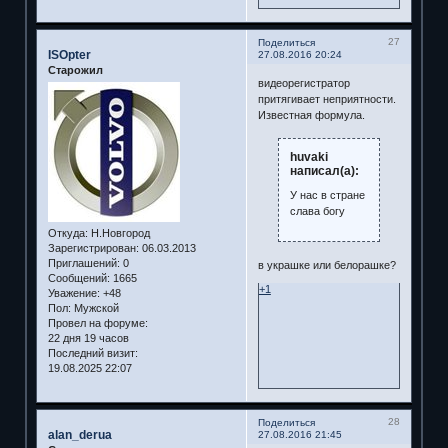
27
Поделиться
ISOpter
27.08.2016 20:24
Старожил
видеорегистратор
притягивает неприятности.
Известная формула.
huvaki
написал(а):
У нас в стране
слава богу
Откуда:
Н.Новгород
Зарегистрирован
: 06.03.2013
Приглашений:
0
в украшке или белорашке?
Сообщений:
1665
+1
Уважение:
+48
Пол:
Мужской
Провел на форуме:
22 дня 19 часов
Последний визит:
19.08.2025 22:07
28
Поделиться
alan_derua
27.08.2016 21:45