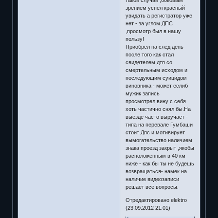
такой случай ,боковым
зрением успел красный
увидать а регистратор уже
нет - за углом ДПС
,просмотр был в нашу
пользу!
Приобрел на след день
после того как стал
свидетелем дтп со
смертельным исходом и
последующим суицидом
виновника - может еслиб
мужик запись
просмотрел,вину с себя
хоть частично снял бы.На
выезде часто выручает -
типа на перевале Гумбаши
стоит Дпс и мотивирует
вымогательство наличием
знака проезд закрыт ,якобы
расположенным в 40 км
ниже - как бы ты не будешь
возвращаться- намек на
наличие видеозаписи
решает все вопросы.
Отредактировано elektro
(23.09.2012 21:01)