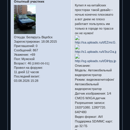
Опытный участник
Купил я на китайских
просторах такой девайс--
ночью конечно плоховато
а вот днем не плохо
работает пользуюсь им
только в городе по трассе
он не нужен!
Откуда:
Беларусь Віцебск
Зарегистрирован
: 18.08.2015
Приглашений:
0
Сообщений:
867
Уважение:
+69
Пол:
Мужской
Возраст:
46
[1980-06-01]
Описание:
Провел на форуме:
Модель: Автомобильный
11 дней 12 часов
видеорегистратор
Последний визит:
Режим: видеомагнитофон/
03.08.2026 15:28
Автомобильный
видеорегистратор
Датчик изображения: 1/4
CMOS WXGA датчик
Разрешение записи:
1920*1080. 1280*720.
640*480
Видео формат: AVI
Поддержка SD/MMC карт:
до 32 ГБ