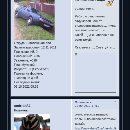
создал тему.....
Ребят, я счас чегото
задумался насчет
видеорегистратора..... нуна
оно мне, или нет... и
какой.... Да и наверно я не
один такой...
Откуда:
Смоленская обл.
Хвалитесь..... Советуйте....
Зарегистрирован
: 12.11.2011
Приглашений:
0
0
Сообщений:
3236
Уважение:
+399
Пол:
Мужской
Возраст:
51
[1974-12-20]
Провел на форуме:
1 месяц 25 дней
Последний визит:
05.10.2021 09:35
2
Поделиться
android84
23.09.2012 17:11
Новичок
около месяца назад из
польши привезли вот такой
девайс
http://www.drive2.ru/cars/volkswagen/