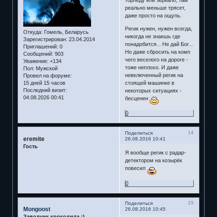
реально меньше трясет,
даже просто на ощупь.
Регик нужен, нужен всегда,
Откуда:
Гомель, Беларусь
никогда не знаешь где
Зарегистрирован
: 23.04.2014
понадобится... Не дай Бог...
Приглашений:
0
Но даже сбросить на комп
Сообщений:
903
чего веселого на дороге -
Уважение:
+134
тоже неплохо. И даже
Пол:
Мужской
невключенный регик на
Провел на форуме:
15 дней 15 часов
стоящей машинке в
Последний визит:
некоторых ситуациях -
04.08.2026 00:41
бесценен
0
14
Поделиться
eremite
26.08.2016 10:41
Гость
Я вообще регик с радар-
детектором на козырёк
повесил
0
15
Поделиться
Mongoost
26.08.2016 10:45
Заводчик крокодила :)