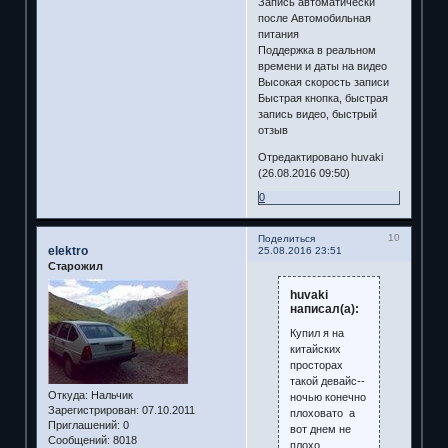
Запись автоматически
после Автомобильная
питания
Поддержка в реальном
времени и даты на видео
Высокая скорость записи
Быстрая кнопка, быстрая
запись видео, быстрый
отзыв
Отредактировано huvaki
(26.08.2016 09:50)
0
10
Поделиться
elektro
25.08.2016 23:51
Старожил
huvaki
написал(а):
Купил я на
китайских
просторах
такой девайс--
Откуда:
Нальчик
ночью конечно
Зарегистрирован
: 07.10.2011
плоховато а
Приглашений:
0
вот днем не
Сообщений:
8018
плохо