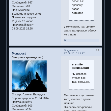
регик, а к
Сообщений:
867
правому -
Уважение:
+69
радар-
Пол:
Мужской
детектор
Возраст:
46
[1980-06-01]
Провел на форуме:
11 дней 12 часов
Последний визит:
у меня регистратор стоит
03.08.2026 15:28
сразу за зеркалом обзору
не мешает
0
24
Поделиться
Mongoost
27.08.2016 12:27
Заводчик крокодила :)
eremite
написал(а):
Ну лобовое
стекло все-
таки большое.
Откуда:
Гомель, Беларусь
Мне кажется достаточно
Зарегистрирован
: 23.04.2014
того, что они в одной
Приглашений:
0
машине.
Сообщений:
903
Экспериментировал с
Уважение:
+134