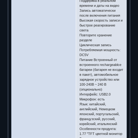
Поддержка в реальном
времени и даты на видео
Запись автоматически
после включения питания
Высокая скорость записи и
быстрое реагирование
света
Повторите хранение
разделе
Циклическая запись
Потребляемая мощность:
DC5V
Питание Встроенный от
встроенного rechargeablce
батареи (батарея не входит
в пакет), автомобильное
зарядное устройство или
100-240В ~ 240 В
(опционально)
Интерфейс: USB2.0
Микрофон: есть
Язык: китайский,
английский, Немецком
японский, португальский,
французский, русский,
корейский, итальянский
Особенности продукта:
1.77 "TFT цветной монитор