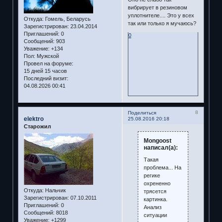
вибрирует в резиновом
уплотнителе.... Это у всех
Откуда:
Гомель, Беларусь
так или только я мучаюсь?
Зарегистрирован
: 23.04.2014
Приглашений:
0
0
Сообщений:
903
Уважение:
+134
Пол:
Мужской
Провел на форуме:
15 дней 15 часов
Последний визит:
04.08.2026 00:41
8
Поделиться
elektro
25.08.2016 20:18
Старожил
Mongoost
написал(а):
Такая
проблема... На
регике
охрененно
Откуда:
Нальчик
трясется
Зарегистрирован
: 07.10.2011
картинка.
Приглашений:
0
Анализ
Сообщений:
8018
ситуации
Уважение:
+1299