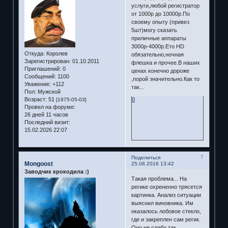
услуги,любой регистратор
от 1000р до 10000р.По
своему опыту (привез
5шт)могу сказать
приличные аппараты
3000р-4000р.Ето HD
Откуда:
Королев
обязательно,ночная
Зарегистрирован
: 01.10.2011
флешка и прочее.В наших
Приглашений:
0
ценах конечно дороже
Сообщений:
1100
,порой значительно.Как то
Уважение:
+112
так...
Пол:
Мужской
Возраст:
51
0
[1975-05-03]
Провел на форуме:
26 дней 11 часов
Последний визит:
15.02.2026 22:07
7
Поделиться
Mongoost
25.08.2016 13:42
Заводчик крокодила :)
Такая проблема... На
регике охрененно трясется
картинка. Анализ ситуации
выяснил виновника. Им
оказалось лобовое стекло,
где и закреплен сам регик.
Оно не слабо так