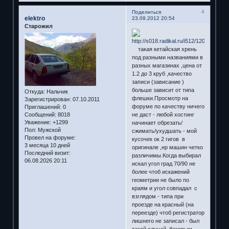
4
Поделиться
elektro
23.09.2012 20:54
Старожил
такая кетайская хрень
под разными названиями в
разных магазинах ,цена от
1.2 до 3 круб ,качество
записи (зависание )
больше зависит от типа
Откуда:
Нальчик
флешки.Просмотр на
Зарегистрирован
: 07.10.2011
форуме по качеству ничего
Приглашений:
0
Сообщений:
8018
не даст - любой хостинг
Уважение:
+1299
начинает обрезать/
Пол:
Мужской
сжимать/ухудшать - мой
Провел на форуме:
кусочек ок 2 гигов в
3 месяца 10 дней
оригинале ,нр машин четко
Последний визит:
различимы.Когда выбирал
06.08.2026 20:11
искал угол град 70/90 не
более чтоб искажений
геометрии не было по
краям и угол совпадал с
взглядом - типа при
проезде на красный (на
переезде) чтоб регистратор
лишнего не записал - был