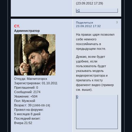
(23.09.2012 17:29)
+1
3
Поделиться
CY.
23.09.2012 17:32
Администратор
На правах царя позволил
себе немного
похозяйничать в
предыдущем посте.
Думаю, всем будет
удобнее, если
пользователь будет
указывать модель
видеорегистратора и
Откуда:
Магнитогорск
прилагать к посту
Зарегистрирован
: 01.10.2011
фрагмент видео (пример
Приглашений:
0
см. выше).
Сообщений:
2174
Уважение:
+504
0
Пол:
Мужской
Возраст:
39
[1986-08-19]
Провел на форуме:
5 месяцев 8 дней
Последний визит:
Вчера 21:52