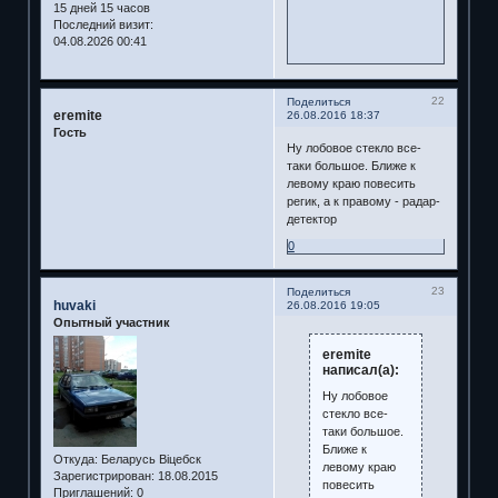
15 дней 15 часов
Последний визит:
04.08.2026 00:41
22
Поделиться
eremite
26.08.2016 18:37
Гость
Ну лобовое стекло все-
таки большое. Ближе к
левому краю повесить
регик, а к правому - радар-
детектор
0
23
Поделиться
huvaki
26.08.2016 19:05
Опытный участник
eremite
написал(а):
Ну лобовое
стекло все-
таки большое.
Ближе к
Откуда:
Беларусь Віцебск
левому краю
Зарегистрирован
: 18.08.2015
повесить
Приглашений:
0