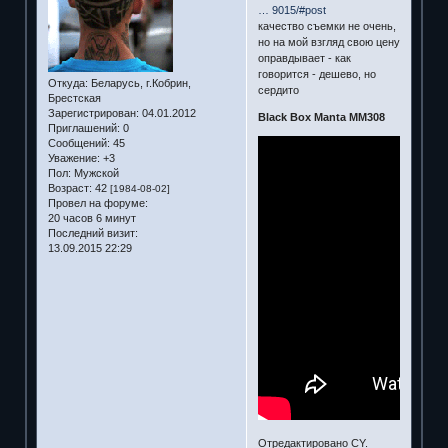
… 9015/#post
качество съемки не очень,
но на мой взгляд свою цену
оправдывает - как
говорится - дешево, но
Откуда:
Беларусь, г.Кобрин,
сердито
Брестская
Зарегистрирован
: 04.01.2012
Black Box Manta MM308
Приглашений:
0
Сообщений:
45
Уважение:
+3
Пол:
Мужской
Возраст:
42
[1984-08-02]
Провел на форуме:
20 часов 6 минут
Последний визит:
13.09.2015 22:29
Отредактировано CY.