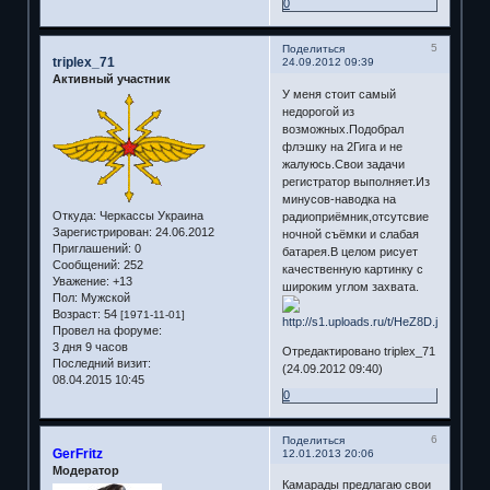
0
5
Поделиться
triplex_71
24.09.2012 09:39
Активный участник
У меня стоит самый
недорогой из
возможных.Подобрал
флэшку на 2Гига и не
жалуюсь.Свои задачи
регистратор выполняет.Из
минусов-наводка на
Откуда:
Черкассы Украина
радиоприёмник,отсутсвие
Зарегистрирован
: 24.06.2012
ночной съёмки и слабая
Приглашений:
0
батарея.В целом рисует
Сообщений:
252
качественную картинку с
Уважение:
+13
широким углом захвата.
Пол:
Мужской
Возраст:
54
[1971-11-01]
Провел на форуме:
3 дня 9 часов
Отредактировано triplex_71
Последний визит:
(24.09.2012 09:40)
08.04.2015 10:45
0
6
Поделиться
GerFritz
12.01.2013 20:06
Модератор
Камарады предлагаю свои