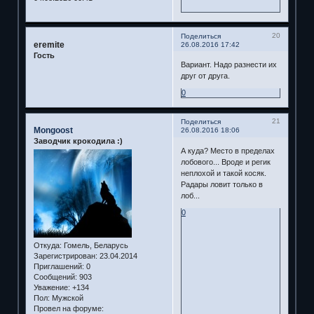
20
Поделиться
eremite
26.08.2016 17:42
Гость
Вариант. Надо разнести их
друг от друга.
0
21
Поделиться
Mongoost
26.08.2016 18:06
Заводчик крокодила :)
А куда? Место в пределах
лобового... Вроде и регик
неплохой и такой косяк.
Радары ловит только в
лоб...
0
Откуда:
Гомель, Беларусь
Зарегистрирован
: 23.04.2014
Приглашений:
0
Сообщений:
903
Уважение:
+134
Пол:
Мужской
Провел на форуме: