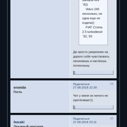
santana WN
`82)
Volvo-240
несколько, ни
одна еще не
ездила))
FIAT Croma
2.5 turbodiesel
`92,`93
Да просто увереннее на
дороге себя чувствовать
начинаешь и наглеешь
потихоньку
0
29
Поделиться
eremite
27.08.2016 22:30
Гость
Чот у меня он ничего не
притягивает))
0
30
Поделиться
huvaki
27.08.2016 23:11
Опытный участник