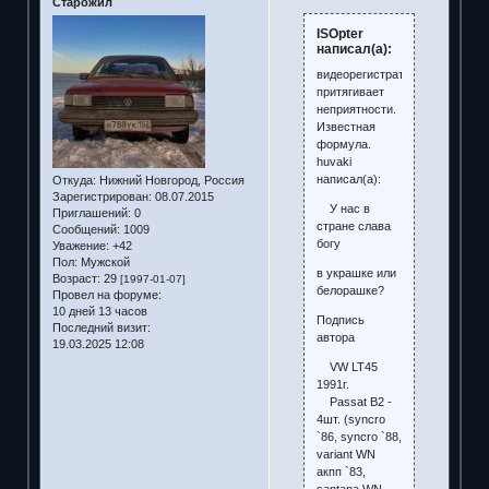
Старожил
ISOpter
написал(а):
видеорегистратор
притягивает
неприятности.
Известная
формула.
huvaki
написал(а):
Откуда:
Нижний Новгород, Россия
Зарегистрирован
: 08.07.2015
У нас в
Приглашений:
0
стране слава
Сообщений:
1009
богу
Уважение:
+42
Пол:
Мужской
в украшке или
Возраст:
29
[1997-01-07]
белорашке?
Провел на форуме:
10 дней 13 часов
Подпись
Последний визит:
автора
19.03.2025 12:08
VW LT45
1991г.
Passat B2 -
4шт. (syncro
`86, syncro `88,
variant WN
акпп `83,