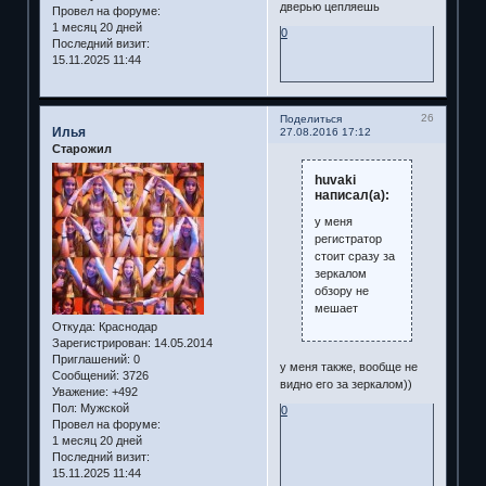
дверью цепляешь
Провел на форуме:
1 месяц 20 дней
0
Последний визит:
15.11.2025 11:44
26
Поделиться
Илья
27.08.2016 17:12
Старожил
huvaki
написал(а):
у меня
регистратор
стоит сразу за
зеркалом
обзору не
мешает
Откуда:
Краснодар
Зарегистрирован
: 14.05.2014
Приглашений:
0
у меня также, вообще не
Сообщений:
3726
видно его за зеркалом))
Уважение:
+492
Пол:
Мужской
0
Провел на форуме:
1 месяц 20 дней
Последний визит:
15.11.2025 11:44