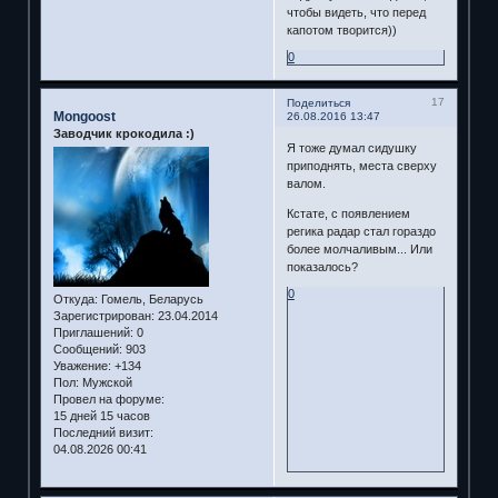
чтобы видеть, что перед
капотом творится))
0
17
Поделиться
Mongoost
26.08.2016 13:47
Заводчик крокодила :)
Я тоже думал сидушку
приподнять, места сверху
валом.
Кстате, с появлением
регика радар стал гораздо
более молчаливым... Или
показалось?
0
Откуда:
Гомель, Беларусь
Зарегистрирован
: 23.04.2014
Приглашений:
0
Сообщений:
903
Уважение:
+134
Пол:
Мужской
Провел на форуме:
15 дней 15 часов
Последний визит:
04.08.2026 00:41