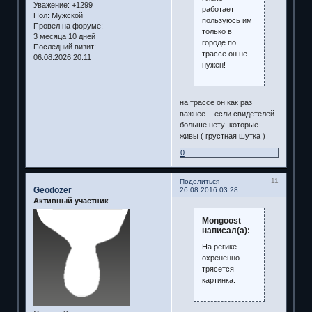
Уважение:
+1299
работает
Пол:
Мужской
пользуюсь им
Провел на форуме:
только в
3 месяца 10 дней
городе по
Последний визит:
трассе он не
06.08.2026 20:11
нужен!
на трассе он как раз
важнее - если свидетелей
больше нету ,которые
живы ( грустная шутка )
0
11
Поделиться
Geodozer
26.08.2016 03:28
Активный участник
Mongoost
написал(а):
На регике
охрененно
трясется
картинка.